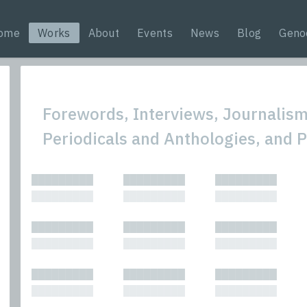
ome
Works
About
Events
News
Blog
Geno
Forewords, Interviews, Journalism,
Periodicals and Anthologies, and 
All
Nonfic
█████████
█████████
█████████
Bibliophilic
Novel
█████████
█████████
█████████
Columns
Other
Forewords
Perfo
█████████
█████████
█████████
Interviews
Period
█████████
█████████
█████████
Journalism
Plays
Kasimir
Short 
█████████
█████████
█████████
█████████
█████████
█████████