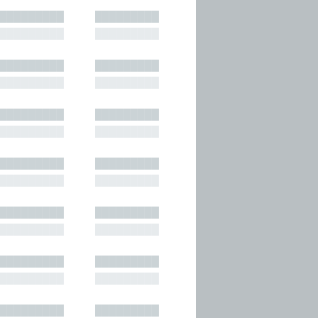
█████████
█████████
█████████
█████████
█████████
█████████
█████████
█████████
█████████
█████████
█████████
█████████
█████████
█████████
█████████
█████████
█████████
█████████
█████████
█████████
█████████
█████████
█████████
█████████
█████████
█████████