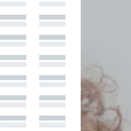
█████████
█████████
█████████
█████████
█████████
█████████
█████████
█████████
█████████
█████████
█████████
█████████
█████████
█████████
█████████
█████████
█████████
█████████
█████████
█████████
█████████
█████████
█████████
█████████
█████████
█████████