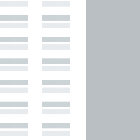
█████████
█████████
█████████
█████████
█████████
█████████
█████████
█████████
█████████
█████████
█████████
█████████
█████████
█████████
█████████
█████████
█████████
█████████
█████████
█████████
█████████
█████████
█████████
█████████
█████████
█████████