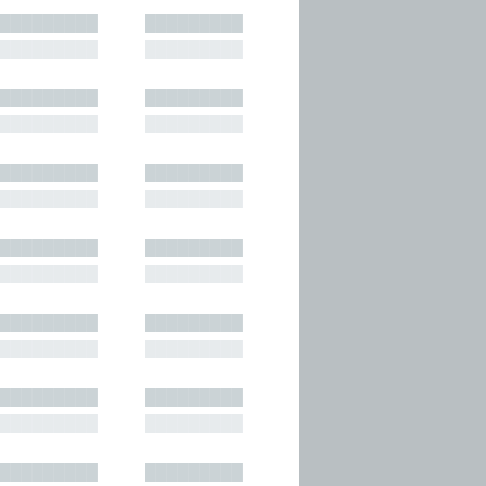
█████████
█████████
█████████
█████████
█████████
█████████
█████████
█████████
█████████
█████████
█████████
█████████
█████████
█████████
█████████
█████████
█████████
█████████
█████████
█████████
█████████
█████████
█████████
█████████
█████████
█████████