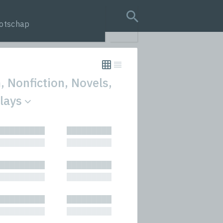
otschap
search query
 Nonfiction, Novels,
Plays
tion
█████████
█████████
s
█████████
█████████
rmances
█████████
█████████
icals and Anthologies
█████████
█████████
Stories
█████████
█████████
█████████
█████████