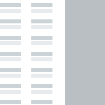
█████████
█████████
█████████
█████████
█████████
█████████
█████████
█████████
█████████
█████████
█████████
█████████
█████████
█████████
█████████
█████████
█████████
█████████
█████████
█████████
█████████
█████████
█████████
█████████
█████████
█████████