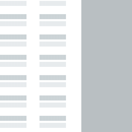
█████████
█████████
█████████
█████████
█████████
█████████
█████████
█████████
█████████
█████████
█████████
█████████
█████████
█████████
█████████
█████████
█████████
█████████
█████████
█████████
█████████
█████████
█████████
█████████
█████████
█████████