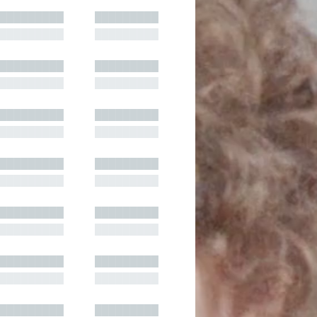
█████████
█████████
█████████
█████████
█████████
█████████
█████████
█████████
█████████
█████████
█████████
█████████
█████████
█████████
█████████
█████████
█████████
█████████
█████████
█████████
█████████
█████████
█████████
█████████
█████████
█████████