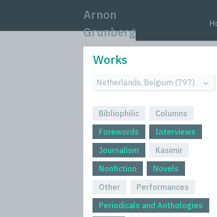
Arnon
H
Grunberg
Works
Bibliophilic
Columns
Forewords
Interviews
Journalism
Kasimir
Nonfiction
Novels
Other
Performances
Periodicals and Anthologies