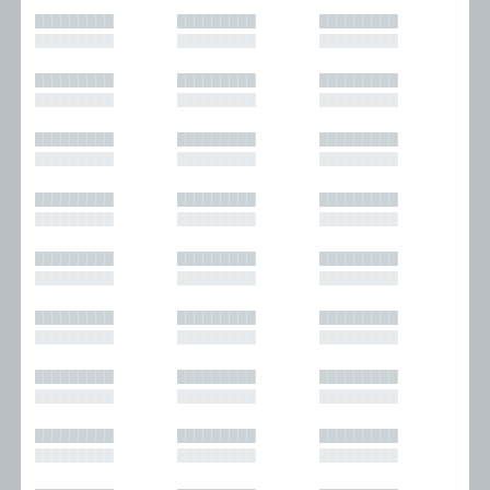
█████████
█████████
█████████
█████████
█████████
█████████
█████████
█████████
█████████
█████████
█████████
█████████
█████████
█████████
█████████
█████████
█████████
█████████
█████████
█████████
█████████
█████████
█████████
█████████
█████████
█████████
█████████
█████████
█████████
█████████
█████████
█████████
█████████
█████████
█████████
█████████
█████████
█████████
█████████
█████████
█████████
█████████
█████████
█████████
█████████
█████████
█████████
█████████