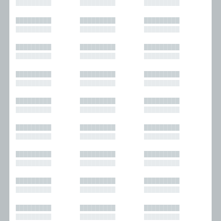
█████████
█████████
█████████
█████████
█████████
█████████
█████████
█████████
█████████
█████████
█████████
█████████
█████████
█████████
█████████
█████████
█████████
█████████
█████████
█████████
█████████
█████████
█████████
█████████
█████████
█████████
█████████
█████████
█████████
█████████
█████████
█████████
█████████
█████████
█████████
█████████
█████████
█████████
█████████
█████████
█████████
█████████
█████████
█████████
█████████
█████████
█████████
█████████
█████████
█████████
█████████