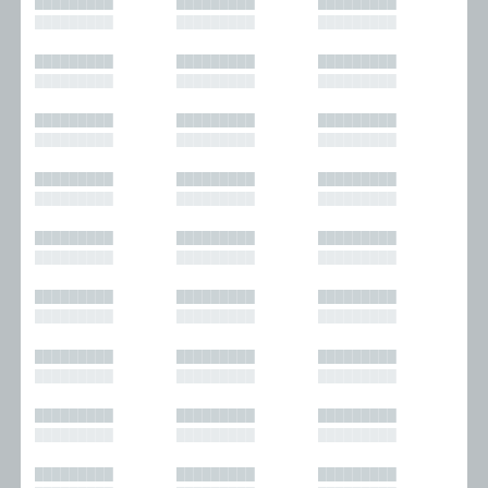
█████████
█████████
█████████
█████████
█████████
█████████
█████████
█████████
█████████
█████████
█████████
█████████
█████████
█████████
█████████
█████████
█████████
█████████
█████████
█████████
█████████
█████████
█████████
█████████
█████████
█████████
█████████
█████████
█████████
█████████
█████████
█████████
█████████
█████████
█████████
█████████
█████████
█████████
█████████
█████████
█████████
█████████
█████████
█████████
█████████
█████████
█████████
█████████
█████████
█████████
█████████