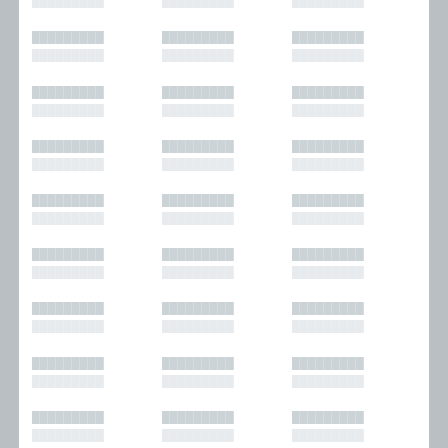
█████████
█████████
█████████
█████████
█████████
█████████
█████████
█████████
█████████
█████████
█████████
█████████
█████████
█████████
█████████
█████████
█████████
█████████
█████████
█████████
█████████
█████████
█████████
█████████
█████████
█████████
█████████
█████████
█████████
█████████
█████████
█████████
█████████
█████████
█████████
█████████
█████████
█████████
█████████
█████████
█████████
█████████
█████████
█████████
█████████
█████████
█████████
█████████
█████████
█████████
█████████