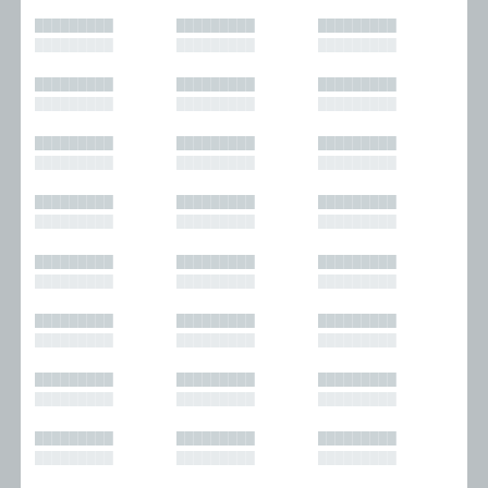
█████████
█████████
█████████
█████████
█████████
█████████
█████████
█████████
█████████
█████████
█████████
█████████
█████████
█████████
█████████
█████████
█████████
█████████
█████████
█████████
█████████
█████████
█████████
█████████
█████████
█████████
█████████
█████████
█████████
█████████
█████████
█████████
█████████
█████████
█████████
█████████
█████████
█████████
█████████
█████████
█████████
█████████
█████████
█████████
█████████
█████████
█████████
█████████