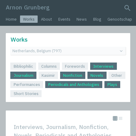
Arnon Grunberg
search query
Home
Works
About
Events
News
Blog
Genootschap
Works
Bibliophilic
Columns
Forewords
Interviews
Journalism
Kasimir
Nonfiction
Novels
Other
Performances
Periodicals and Anthologies
Plays
Short Stories
Interviews, Journalism, Nonfiction,
Novels, Periodicals and Anthologies,