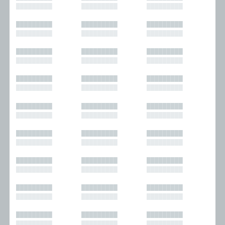
█████████
█████████
█████████
█████████
█████████
█████████
█████████
█████████
█████████
█████████
█████████
█████████
█████████
█████████
█████████
█████████
█████████
█████████
█████████
█████████
█████████
█████████
█████████
█████████
█████████
█████████
█████████
█████████
█████████
█████████
█████████
█████████
█████████
█████████
█████████
█████████
█████████
█████████
█████████
█████████
█████████
█████████
█████████
█████████
█████████
█████████
█████████
█████████
█████████
█████████
█████████