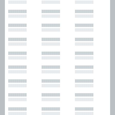
█████████
█████████
█████████
█████████
█████████
█████████
█████████
█████████
█████████
█████████
█████████
█████████
█████████
█████████
█████████
█████████
█████████
█████████
█████████
█████████
█████████
█████████
█████████
█████████
█████████
█████████
█████████
█████████
█████████
█████████
█████████
█████████
█████████
█████████
█████████
█████████
█████████
█████████
█████████
█████████
█████████
█████████
█████████
█████████
█████████
█████████
█████████
█████████
█████████
█████████
█████████