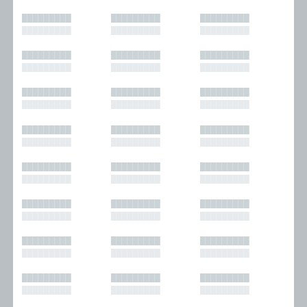
█████████
█████████
█████████
█████████
█████████
█████████
█████████
█████████
█████████
█████████
█████████
█████████
█████████
█████████
█████████
█████████
█████████
█████████
█████████
█████████
█████████
█████████
█████████
█████████
█████████
█████████
█████████
█████████
█████████
█████████
█████████
█████████
█████████
█████████
█████████
█████████
█████████
█████████
█████████
█████████
█████████
█████████
█████████
█████████
█████████
█████████
█████████
█████████