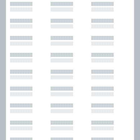
█████████
█████████
█████████
█████████
█████████
█████████
█████████
█████████
█████████
█████████
█████████
█████████
█████████
█████████
█████████
█████████
█████████
█████████
█████████
█████████
█████████
█████████
█████████
█████████
█████████
█████████
█████████
█████████
█████████
█████████
█████████
█████████
█████████
█████████
█████████
█████████
█████████
█████████
█████████
█████████
█████████
█████████
█████████
█████████
█████████
█████████
█████████
█████████
█████████
█████████
█████████