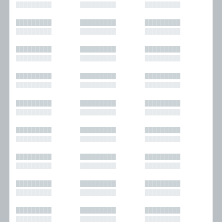
█████████
█████████
█████████
█████████
█████████
█████████
█████████
█████████
█████████
█████████
█████████
█████████
█████████
█████████
█████████
█████████
█████████
█████████
█████████
█████████
█████████
█████████
█████████
█████████
█████████
█████████
█████████
█████████
█████████
█████████
█████████
█████████
█████████
█████████
█████████
█████████
█████████
█████████
█████████
█████████
█████████
█████████
█████████
█████████
█████████
█████████
█████████
█████████
█████████
█████████
█████████