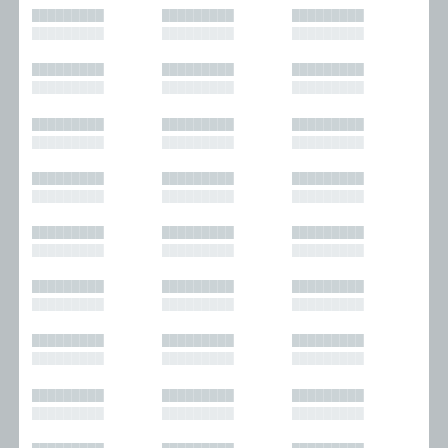
█████████
█████████
█████████
█████████
█████████
█████████
█████████
█████████
█████████
█████████
█████████
█████████
█████████
█████████
█████████
█████████
█████████
█████████
█████████
█████████
█████████
█████████
█████████
█████████
█████████
█████████
█████████
█████████
█████████
█████████
█████████
█████████
█████████
█████████
█████████
█████████
█████████
█████████
█████████
█████████
█████████
█████████
█████████
█████████
█████████
█████████
█████████
█████████