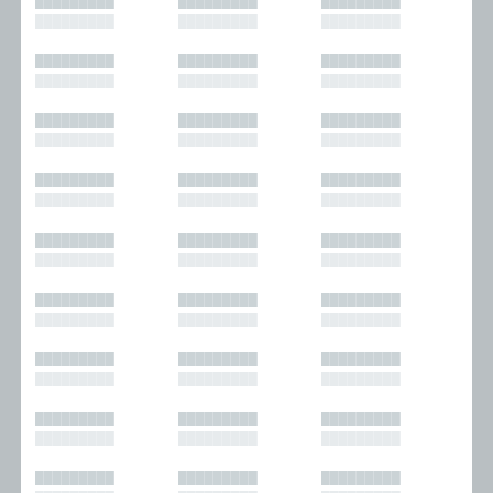
█████████
█████████
█████████
█████████
█████████
█████████
█████████
█████████
█████████
█████████
█████████
█████████
█████████
█████████
█████████
█████████
█████████
█████████
█████████
█████████
█████████
█████████
█████████
█████████
█████████
█████████
█████████
█████████
█████████
█████████
█████████
█████████
█████████
█████████
█████████
█████████
█████████
█████████
█████████
█████████
█████████
█████████
█████████
█████████
█████████
█████████
█████████
█████████
█████████
█████████
█████████