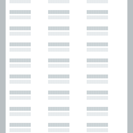
█████████
█████████
█████████
█████████
█████████
█████████
█████████
█████████
█████████
█████████
█████████
█████████
█████████
█████████
█████████
█████████
█████████
█████████
█████████
█████████
█████████
█████████
█████████
█████████
█████████
█████████
█████████
█████████
█████████
█████████
█████████
█████████
█████████
█████████
█████████
█████████
█████████
█████████
█████████
█████████
█████████
█████████
█████████
█████████
█████████
█████████
█████████
█████████
█████████
█████████
█████████