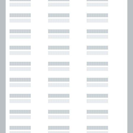
█████████
█████████
█████████
█████████
█████████
█████████
█████████
█████████
█████████
█████████
█████████
█████████
█████████
█████████
█████████
█████████
█████████
█████████
█████████
█████████
█████████
█████████
█████████
█████████
█████████
█████████
█████████
█████████
█████████
█████████
█████████
█████████
█████████
█████████
█████████
█████████
█████████
█████████
█████████
█████████
█████████
█████████
█████████
█████████
█████████
█████████
█████████
█████████