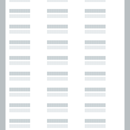
█████████
█████████
█████████
█████████
█████████
█████████
█████████
█████████
█████████
█████████
█████████
█████████
█████████
█████████
█████████
█████████
█████████
█████████
█████████
█████████
█████████
█████████
█████████
█████████
█████████
█████████
█████████
█████████
█████████
█████████
█████████
█████████
█████████
█████████
█████████
█████████
█████████
█████████
█████████
█████████
█████████
█████████
█████████
█████████
█████████
█████████
█████████
█████████
█████████
█████████
█████████