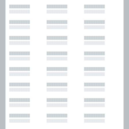
█████████
█████████
█████████
█████████
█████████
█████████
█████████
█████████
█████████
█████████
█████████
█████████
█████████
█████████
█████████
█████████
█████████
█████████
█████████
█████████
█████████
█████████
█████████
█████████
█████████
█████████
█████████
█████████
█████████
█████████
█████████
█████████
█████████
█████████
█████████
█████████
█████████
█████████
█████████
█████████
█████████
█████████
█████████
█████████
█████████
█████████
█████████
█████████