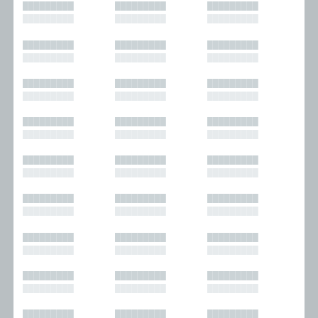
█████████
█████████
█████████
█████████
█████████
█████████
█████████
█████████
█████████
█████████
█████████
█████████
█████████
█████████
█████████
█████████
█████████
█████████
█████████
█████████
█████████
█████████
█████████
█████████
█████████
█████████
█████████
█████████
█████████
█████████
█████████
█████████
█████████
█████████
█████████
█████████
█████████
█████████
█████████
█████████
█████████
█████████
█████████
█████████
█████████
█████████
█████████
█████████
█████████
█████████
█████████