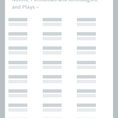
and Plays
All
Novels
█████████
█████████
█████████
Bibliophilic
Other
█████████
█████████
█████████
Columns
Performances
Forewords
Periodicals and
█████████
█████████
█████████
Interviews
Anthologies
█████████
█████████
█████████
Journalism
Plays
Kasimir
Short Stories
█████████
█████████
█████████
Nonfiction
█████████
█████████
█████████
█████████
█████████
█████████
█████████
█████████
█████████
█████████
█████████
█████████
█████████
█████████
█████████
█████████
█████████
█████████
█████████
█████████
█████████
█████████
█████████
█████████
█████████
█████████
█████████