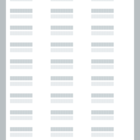
█████████
█████████
█████████
█████████
█████████
█████████
█████████
█████████
█████████
█████████
█████████
█████████
█████████
█████████
█████████
█████████
█████████
█████████
█████████
█████████
█████████
█████████
█████████
█████████
█████████
█████████
█████████
█████████
█████████
█████████
█████████
█████████
█████████
█████████
█████████
█████████
█████████
█████████
█████████
█████████
█████████
█████████
█████████
█████████
█████████
█████████
█████████
█████████