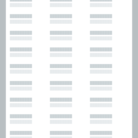
█████████
█████████
█████████
█████████
█████████
█████████
█████████
█████████
█████████
█████████
█████████
█████████
█████████
█████████
█████████
█████████
█████████
█████████
█████████
█████████
█████████
█████████
█████████
█████████
█████████
█████████
█████████
█████████
█████████
█████████
█████████
█████████
█████████
█████████
█████████
█████████
█████████
█████████
█████████
█████████
█████████
█████████
█████████
█████████
█████████
█████████
█████████
█████████