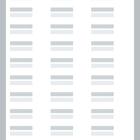
█████████
█████████
█████████
█████████
█████████
█████████
█████████
█████████
█████████
█████████
█████████
█████████
█████████
█████████
█████████
█████████
█████████
█████████
█████████
█████████
█████████
█████████
█████████
█████████
█████████
█████████
█████████
█████████
█████████
█████████
█████████
█████████
█████████
█████████
█████████
█████████
█████████
█████████
█████████
█████████
█████████
█████████
█████████
█████████
█████████
█████████
█████████
█████████