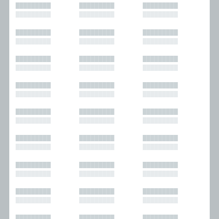
█████████
█████████
█████████
█████████
█████████
█████████
█████████
█████████
█████████
█████████
█████████
█████████
█████████
█████████
█████████
█████████
█████████
█████████
█████████
█████████
█████████
█████████
█████████
█████████
█████████
█████████
█████████
█████████
█████████
█████████
█████████
█████████
█████████
█████████
█████████
█████████
█████████
█████████
█████████
█████████
█████████
█████████
█████████
█████████
█████████
█████████
█████████
█████████
█████████
█████████
█████████