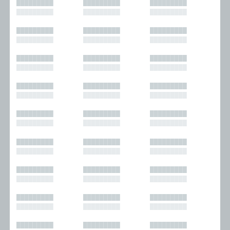
█████████
█████████
█████████
█████████
█████████
█████████
█████████
█████████
█████████
█████████
█████████
█████████
█████████
█████████
█████████
█████████
█████████
█████████
█████████
█████████
█████████
█████████
█████████
█████████
█████████
█████████
█████████
█████████
█████████
█████████
█████████
█████████
█████████
█████████
█████████
█████████
█████████
█████████
█████████
█████████
█████████
█████████
█████████
█████████
█████████
█████████
█████████
█████████
█████████
█████████
█████████