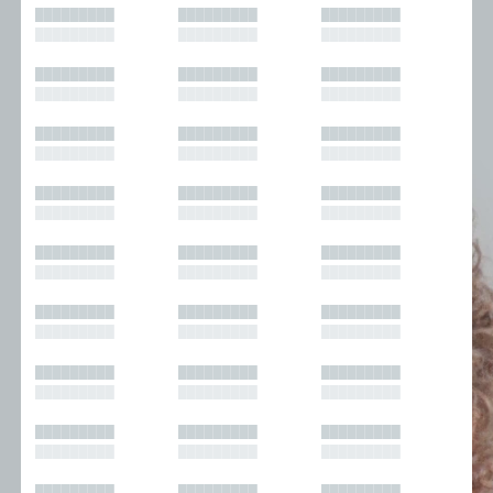
█████████
█████████
█████████
█████████
█████████
█████████
█████████
█████████
█████████
█████████
█████████
█████████
█████████
█████████
█████████
█████████
█████████
█████████
█████████
█████████
█████████
█████████
█████████
█████████
█████████
█████████
█████████
█████████
█████████
█████████
█████████
█████████
█████████
█████████
█████████
█████████
█████████
█████████
█████████
█████████
█████████
█████████
█████████
█████████
█████████
█████████
█████████
█████████
█████████
█████████
█████████