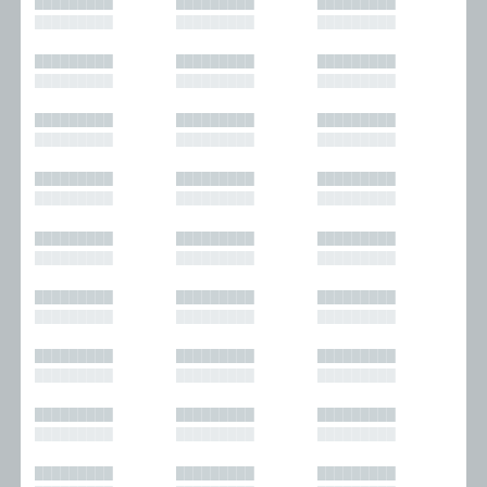
█████████
█████████
█████████
█████████
█████████
█████████
█████████
█████████
█████████
█████████
█████████
█████████
█████████
█████████
█████████
█████████
█████████
█████████
█████████
█████████
█████████
█████████
█████████
█████████
█████████
█████████
█████████
█████████
█████████
█████████
█████████
█████████
█████████
█████████
█████████
█████████
█████████
█████████
█████████
█████████
█████████
█████████
█████████
█████████
█████████
█████████
█████████
█████████
█████████
█████████
█████████