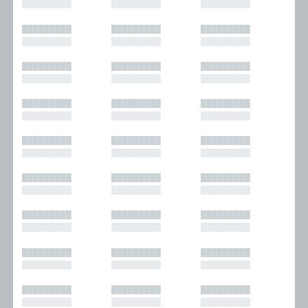
█████████
█████████
█████████
█████████
█████████
█████████
█████████
█████████
█████████
█████████
█████████
█████████
█████████
█████████
█████████
█████████
█████████
█████████
█████████
█████████
█████████
█████████
█████████
█████████
█████████
█████████
█████████
█████████
█████████
█████████
█████████
█████████
█████████
█████████
█████████
█████████
█████████
█████████
█████████
█████████
█████████
█████████
█████████
█████████
█████████
█████████
█████████
█████████
█████████
█████████
█████████