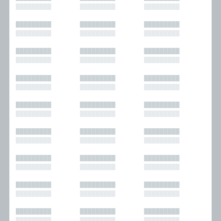
█████████
█████████
█████████
█████████
█████████
█████████
█████████
█████████
█████████
█████████
█████████
█████████
█████████
█████████
█████████
█████████
█████████
█████████
█████████
█████████
█████████
█████████
█████████
█████████
█████████
█████████
█████████
█████████
█████████
█████████
█████████
█████████
█████████
█████████
█████████
█████████
█████████
█████████
█████████
█████████
█████████
█████████
█████████
█████████
█████████
█████████
█████████
█████████
█████████
█████████
█████████