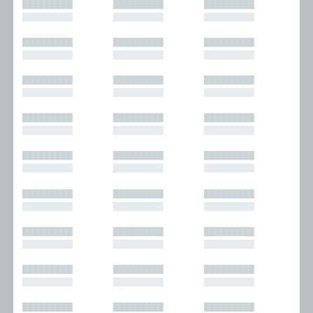
█████████
█████████
█████████
█████████
█████████
█████████
█████████
█████████
█████████
█████████
█████████
█████████
█████████
█████████
█████████
█████████
█████████
█████████
█████████
█████████
█████████
█████████
█████████
█████████
█████████
█████████
█████████
█████████
█████████
█████████
█████████
█████████
█████████
█████████
█████████
█████████
█████████
█████████
█████████
█████████
█████████
█████████
█████████
█████████
█████████
█████████
█████████
█████████
█████████
█████████
█████████