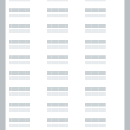
█████████
█████████
█████████
█████████
█████████
█████████
█████████
█████████
█████████
█████████
█████████
█████████
█████████
█████████
█████████
█████████
█████████
█████████
█████████
█████████
█████████
█████████
█████████
█████████
█████████
█████████
█████████
█████████
█████████
█████████
█████████
█████████
█████████
█████████
█████████
█████████
█████████
█████████
█████████
█████████
█████████
█████████
█████████
█████████
█████████
█████████
█████████
█████████