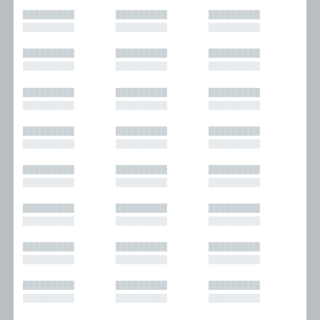
█████████
█████████
█████████
█████████
█████████
█████████
█████████
█████████
█████████
█████████
█████████
█████████
█████████
█████████
█████████
█████████
█████████
█████████
█████████
█████████
█████████
█████████
█████████
█████████
█████████
█████████
█████████
█████████
█████████
█████████
█████████
█████████
█████████
█████████
█████████
█████████
█████████
█████████
█████████
█████████
█████████
█████████
█████████
█████████
█████████
█████████
█████████
█████████