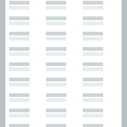
█████████
█████████
█████████
█████████
█████████
█████████
█████████
█████████
█████████
█████████
█████████
█████████
█████████
█████████
█████████
█████████
█████████
█████████
█████████
█████████
█████████
█████████
█████████
█████████
█████████
█████████
█████████
█████████
█████████
█████████
█████████
█████████
█████████
█████████
█████████
█████████
█████████
█████████
█████████
█████████
█████████
█████████
█████████
█████████
█████████
█████████
█████████
█████████
█████████
█████████
█████████