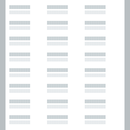
█████████
█████████
█████████
█████████
█████████
█████████
█████████
█████████
█████████
█████████
█████████
█████████
█████████
█████████
█████████
█████████
█████████
█████████
█████████
█████████
█████████
█████████
█████████
█████████
█████████
█████████
█████████
█████████
█████████
█████████
█████████
█████████
█████████
█████████
█████████
█████████
█████████
█████████
█████████
█████████
█████████
█████████
█████████
█████████
█████████
█████████
█████████
█████████