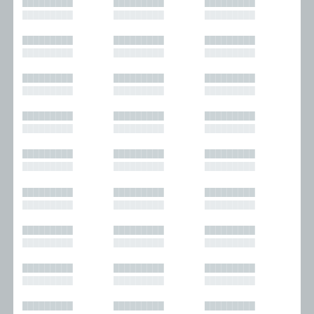
█████████
█████████
█████████
█████████
█████████
█████████
█████████
█████████
█████████
█████████
█████████
█████████
█████████
█████████
█████████
█████████
█████████
█████████
█████████
█████████
█████████
█████████
█████████
█████████
█████████
█████████
█████████
█████████
█████████
█████████
█████████
█████████
█████████
█████████
█████████
█████████
█████████
█████████
█████████
█████████
█████████
█████████
█████████
█████████
█████████
█████████
█████████
█████████
█████████
█████████
█████████