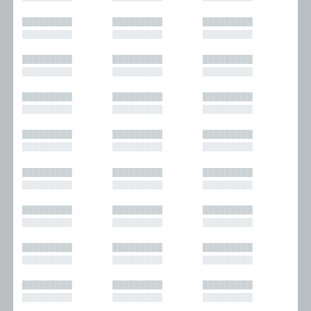
█████████
█████████
█████████
█████████
█████████
█████████
█████████
█████████
█████████
█████████
█████████
█████████
█████████
█████████
█████████
█████████
█████████
█████████
█████████
█████████
█████████
█████████
█████████
█████████
█████████
█████████
█████████
█████████
█████████
█████████
█████████
█████████
█████████
█████████
█████████
█████████
█████████
█████████
█████████
█████████
█████████
█████████
█████████
█████████
█████████
█████████
█████████
█████████