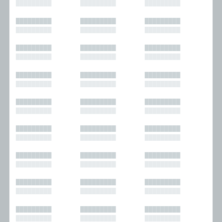
█████████
█████████
█████████
█████████
█████████
█████████
█████████
█████████
█████████
█████████
█████████
█████████
█████████
█████████
█████████
█████████
█████████
█████████
█████████
█████████
█████████
█████████
█████████
█████████
█████████
█████████
█████████
█████████
█████████
█████████
█████████
█████████
█████████
█████████
█████████
█████████
█████████
█████████
█████████
█████████
█████████
█████████
█████████
█████████
█████████
█████████
█████████
█████████
█████████
█████████
█████████