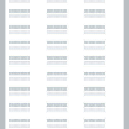
█████████
█████████
█████████
█████████
█████████
█████████
█████████
█████████
█████████
█████████
█████████
█████████
█████████
█████████
█████████
█████████
█████████
█████████
█████████
█████████
█████████
█████████
█████████
█████████
█████████
█████████
█████████
█████████
█████████
█████████
█████████
█████████
█████████
█████████
█████████
█████████
█████████
█████████
█████████
█████████
█████████
█████████
█████████
█████████
█████████
█████████
█████████
█████████
█████████
█████████
█████████