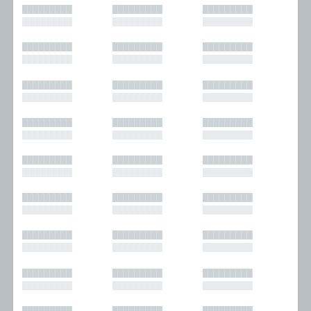
█████████
█████████
█████████
█████████
█████████
█████████
█████████
█████████
█████████
█████████
█████████
█████████
█████████
█████████
█████████
█████████
█████████
█████████
█████████
█████████
█████████
█████████
█████████
█████████
█████████
█████████
█████████
█████████
█████████
█████████
█████████
█████████
█████████
█████████
█████████
█████████
█████████
█████████
█████████
█████████
█████████
█████████
█████████
█████████
█████████
█████████
█████████
█████████
█████████
█████████
█████████