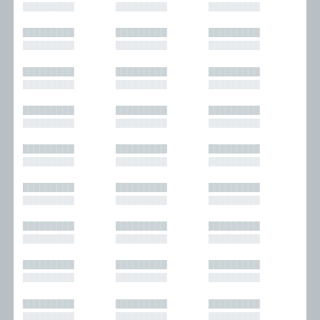
█████████
█████████
█████████
█████████
█████████
█████████
█████████
█████████
█████████
█████████
█████████
█████████
█████████
█████████
█████████
█████████
█████████
█████████
█████████
█████████
█████████
█████████
█████████
█████████
█████████
█████████
█████████
█████████
█████████
█████████
█████████
█████████
█████████
█████████
█████████
█████████
█████████
█████████
█████████
█████████
█████████
█████████
█████████
█████████
█████████
█████████
█████████
█████████
█████████
█████████
█████████