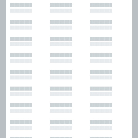
█████████
█████████
█████████
█████████
█████████
█████████
█████████
█████████
█████████
█████████
█████████
█████████
█████████
█████████
█████████
█████████
█████████
█████████
█████████
█████████
█████████
█████████
█████████
█████████
█████████
█████████
█████████
█████████
█████████
█████████
█████████
█████████
█████████
█████████
█████████
█████████
█████████
█████████
█████████
█████████
█████████
█████████
█████████
█████████
█████████
█████████
█████████
█████████