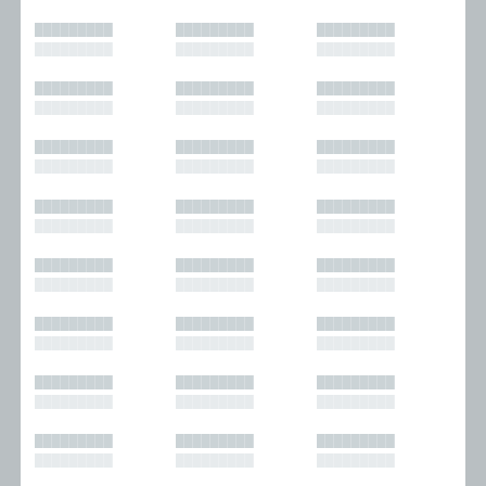
█████████
█████████
█████████
█████████
█████████
█████████
█████████
█████████
█████████
█████████
█████████
█████████
█████████
█████████
█████████
█████████
█████████
█████████
█████████
█████████
█████████
█████████
█████████
█████████
█████████
█████████
█████████
█████████
█████████
█████████
█████████
█████████
█████████
█████████
█████████
█████████
█████████
█████████
█████████
█████████
█████████
█████████
█████████
█████████
█████████
█████████
█████████
█████████