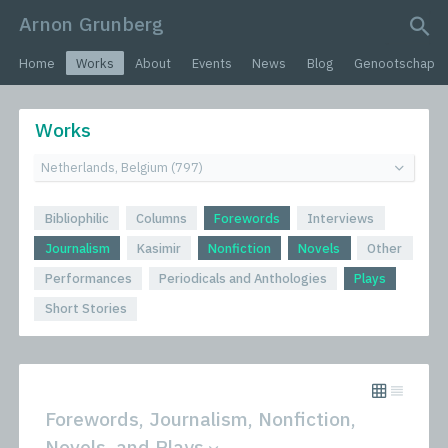
Arnon Grunberg
search query
Home
Works
About
Events
News
Blog
Genootschap
Works
Bibliophilic
Columns
Forewords
Interviews
Journalism
Kasimir
Nonfiction
Novels
Other
Performances
Periodicals and Anthologies
Plays
Short Stories
Forewords, Journalism, Nonfiction,
Novels, and Plays