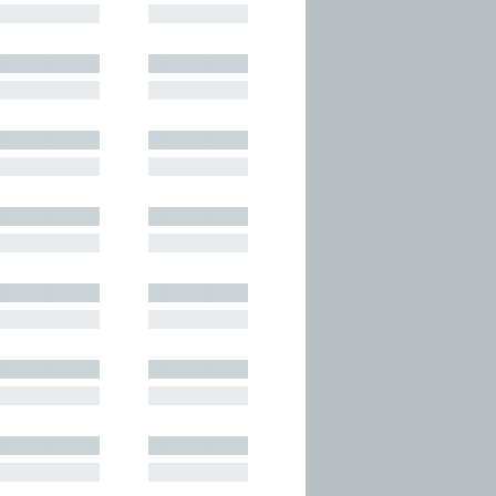
█████████
█████████
█████████
█████████
█████████
█████████
█████████
█████████
█████████
█████████
█████████
█████████
█████████
█████████
█████████
█████████
█████████
█████████
█████████
█████████
█████████
█████████
█████████
█████████
█████████
█████████