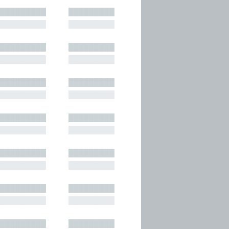
█████████
█████████
█████████
█████████
█████████
█████████
█████████
█████████
█████████
█████████
█████████
█████████
█████████
█████████
█████████
█████████
█████████
█████████
█████████
█████████
█████████
█████████
█████████
█████████
█████████
█████████