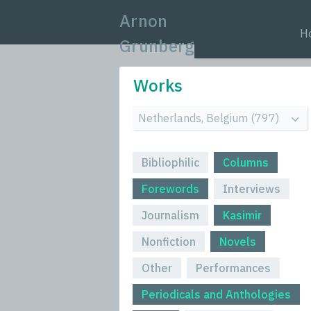
Arnon
H
Grunberg
Works
Bibliophilic
Columns
Forewords
Interviews
Journalism
Kasimir
Nonfiction
Novels
Other
Performances
Periodicals and Anthologies