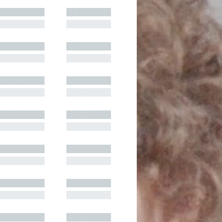
█████████
█████████
█████████
█████████
█████████
█████████
█████████
█████████
█████████
█████████
█████████
█████████
█████████
█████████
█████████
█████████
█████████
█████████
█████████
█████████
█████████
█████████
█████████
█████████
█████████
█████████