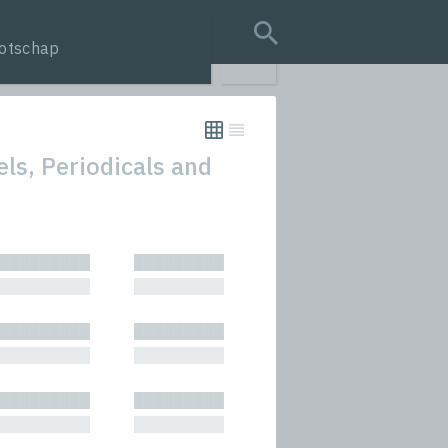
otschap
search query
ls, Periodicals and
tion
█████████
█████████
s
█████████
█████████
rmances
█████████
█████████
icals and Anthologies
█████████
█████████
Stories
█████████
█████████
█████████
█████████