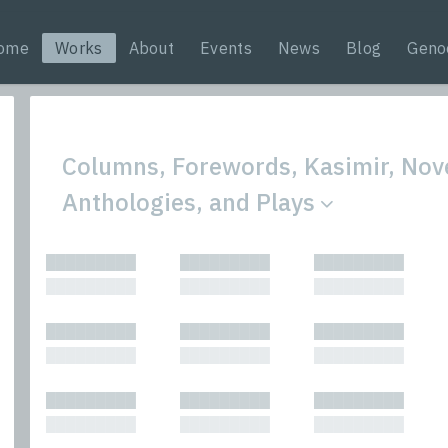
ome
Works
About
Events
News
Blog
Geno
Columns, Forewords, Kasimir, Nove
Anthologies, and Plays
All
Nonfic
█████████
█████████
█████████
Bibliophilic
Novel
█████████
█████████
█████████
Columns
Other
Forewords
Perfo
█████████
█████████
█████████
Interviews
Period
█████████
█████████
█████████
Journalism
Plays
Kasimir
Short 
█████████
█████████
█████████
█████████
█████████
█████████