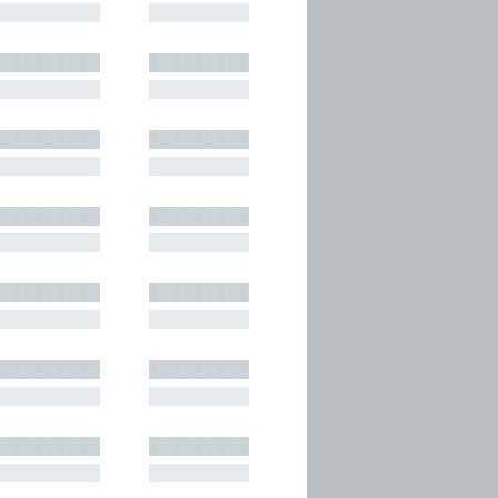
█████████
█████████
█████████
█████████
█████████
█████████
█████████
█████████
█████████
█████████
█████████
█████████
█████████
█████████
█████████
█████████
█████████
█████████
█████████
█████████
█████████
█████████
█████████
█████████
█████████
█████████