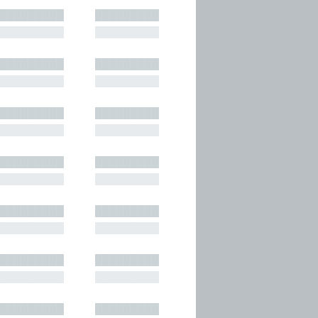
█████████
█████████
█████████
█████████
█████████
█████████
█████████
█████████
█████████
█████████
█████████
█████████
█████████
█████████
█████████
█████████
█████████
█████████
█████████
█████████
█████████
█████████
█████████
█████████
█████████
█████████