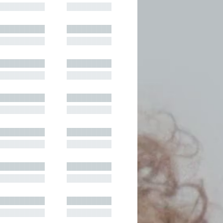
█████████
█████████
█████████
█████████
█████████
█████████
█████████
█████████
█████████
█████████
█████████
█████████
█████████
█████████
█████████
█████████
█████████
█████████
█████████
█████████
█████████
█████████
█████████
█████████
█████████
█████████