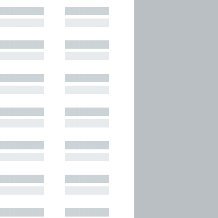
█████████
█████████
█████████
█████████
█████████
█████████
█████████
█████████
█████████
█████████
█████████
█████████
█████████
█████████
█████████
█████████
█████████
█████████
█████████
█████████
█████████
█████████
█████████
█████████
█████████
█████████