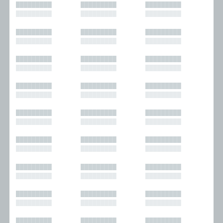
█████████
█████████
█████████
█████████
█████████
█████████
█████████
█████████
█████████
█████████
█████████
█████████
█████████
█████████
█████████
█████████
█████████
█████████
█████████
█████████
█████████
█████████
█████████
█████████
█████████
█████████
█████████
█████████
█████████
█████████
█████████
█████████
█████████
█████████
█████████
█████████
█████████
█████████
█████████
█████████
█████████
█████████
█████████
█████████
█████████
█████████
█████████
█████████
█████████
█████████
█████████