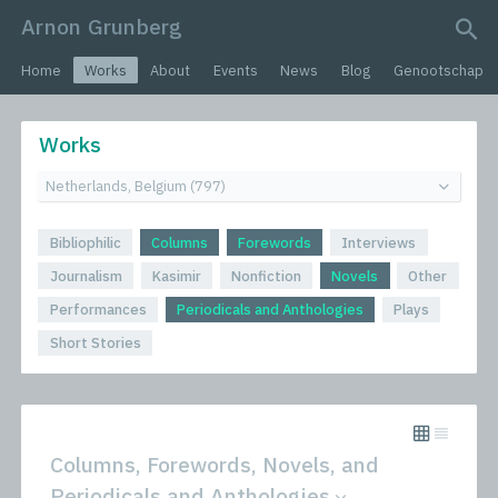
Arnon Grunberg
search query
Home
Works
About
Events
News
Blog
Genootschap
Works
Bibliophilic
Columns
Forewords
Interviews
Journalism
Kasimir
Nonfiction
Novels
Other
Performances
Periodicals and Anthologies
Plays
Short Stories
Columns, Forewords, Novels, and
Periodicals and Anthologies