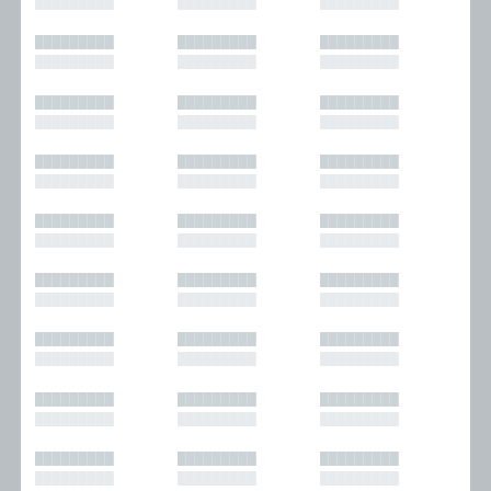
█████████
█████████
█████████
█████████
█████████
█████████
█████████
█████████
█████████
█████████
█████████
█████████
█████████
█████████
█████████
█████████
█████████
█████████
█████████
█████████
█████████
█████████
█████████
█████████
█████████
█████████
█████████
█████████
█████████
█████████
█████████
█████████
█████████
█████████
█████████
█████████
█████████
█████████
█████████
█████████
█████████
█████████
█████████
█████████
█████████
█████████
█████████
█████████
█████████
█████████
█████████