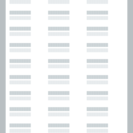
█████████
█████████
█████████
█████████
█████████
█████████
█████████
█████████
█████████
█████████
█████████
█████████
█████████
█████████
█████████
█████████
█████████
█████████
█████████
█████████
█████████
█████████
█████████
█████████
█████████
█████████
█████████
█████████
█████████
█████████
█████████
█████████
█████████
█████████
█████████
█████████
█████████
█████████
█████████
█████████
█████████
█████████
█████████
█████████
█████████
█████████
█████████
█████████
█████████
█████████
█████████