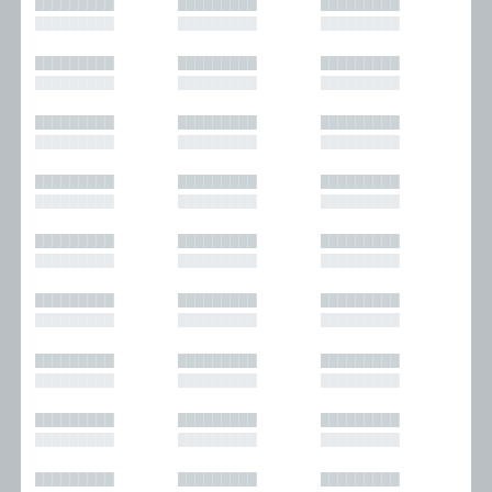
█████████
█████████
█████████
█████████
█████████
█████████
█████████
█████████
█████████
█████████
█████████
█████████
█████████
█████████
█████████
█████████
█████████
█████████
█████████
█████████
█████████
█████████
█████████
█████████
█████████
█████████
█████████
█████████
█████████
█████████
█████████
█████████
█████████
█████████
█████████
█████████
█████████
█████████
█████████
█████████
█████████
█████████
█████████
█████████
█████████
█████████
█████████
█████████
█████████
█████████
█████████