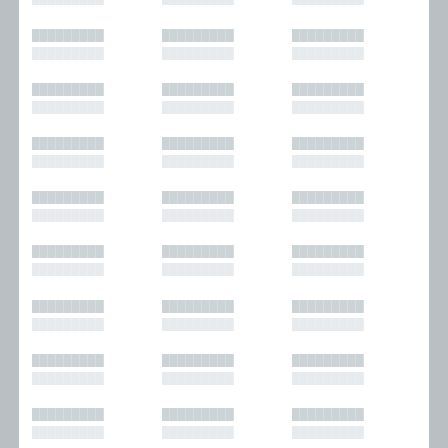
█████████
█████████
█████████
█████████
█████████
█████████
█████████
█████████
█████████
█████████
█████████
█████████
█████████
█████████
█████████
█████████
█████████
█████████
█████████
█████████
█████████
█████████
█████████
█████████
█████████
█████████
█████████
█████████
█████████
█████████
█████████
█████████
█████████
█████████
█████████
█████████
█████████
█████████
█████████
█████████
█████████
█████████
█████████
█████████
█████████
█████████
█████████
█████████