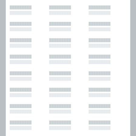
█████████
█████████
█████████
█████████
█████████
█████████
█████████
█████████
█████████
█████████
█████████
█████████
█████████
█████████
█████████
█████████
█████████
█████████
█████████
█████████
█████████
█████████
█████████
█████████
█████████
█████████
█████████
█████████
█████████
█████████
█████████
█████████
█████████
█████████
█████████
█████████
█████████
█████████
█████████
█████████
█████████
█████████
█████████
█████████
█████████
█████████
█████████
█████████