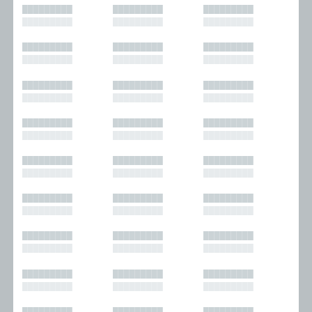
█████████
█████████
█████████
█████████
█████████
█████████
█████████
█████████
█████████
█████████
█████████
█████████
█████████
█████████
█████████
█████████
█████████
█████████
█████████
█████████
█████████
█████████
█████████
█████████
█████████
█████████
█████████
█████████
█████████
█████████
█████████
█████████
█████████
█████████
█████████
█████████
█████████
█████████
█████████
█████████
█████████
█████████
█████████
█████████
█████████
█████████
█████████
█████████
█████████
█████████
█████████