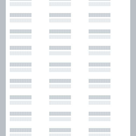
█████████
█████████
█████████
█████████
█████████
█████████
█████████
█████████
█████████
█████████
█████████
█████████
█████████
█████████
█████████
█████████
█████████
█████████
█████████
█████████
█████████
█████████
█████████
█████████
█████████
█████████
█████████
█████████
█████████
█████████
█████████
█████████
█████████
█████████
█████████
█████████
█████████
█████████
█████████
█████████
█████████
█████████
█████████
█████████
█████████
█████████
█████████
█████████
█████████
█████████
█████████