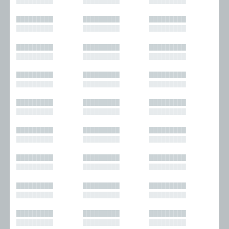
█████████
█████████
█████████
█████████
█████████
█████████
█████████
█████████
█████████
█████████
█████████
█████████
█████████
█████████
█████████
█████████
█████████
█████████
█████████
█████████
█████████
█████████
█████████
█████████
█████████
█████████
█████████
█████████
█████████
█████████
█████████
█████████
█████████
█████████
█████████
█████████
█████████
█████████
█████████
█████████
█████████
█████████
█████████
█████████
█████████
█████████
█████████
█████████
█████████
█████████
█████████