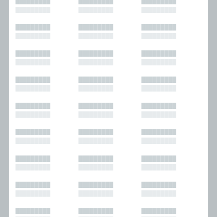
█████████
█████████
█████████
█████████
█████████
█████████
█████████
█████████
█████████
█████████
█████████
█████████
█████████
█████████
█████████
█████████
█████████
█████████
█████████
█████████
█████████
█████████
█████████
█████████
█████████
█████████
█████████
█████████
█████████
█████████
█████████
█████████
█████████
█████████
█████████
█████████
█████████
█████████
█████████
█████████
█████████
█████████
█████████
█████████
█████████
█████████
█████████
█████████
█████████
█████████
█████████