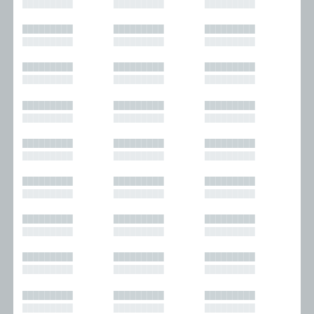
█████████
█████████
█████████
█████████
█████████
█████████
█████████
█████████
█████████
█████████
█████████
█████████
█████████
█████████
█████████
█████████
█████████
█████████
█████████
█████████
█████████
█████████
█████████
█████████
█████████
█████████
█████████
█████████
█████████
█████████
█████████
█████████
█████████
█████████
█████████
█████████
█████████
█████████
█████████
█████████
█████████
█████████
█████████
█████████
█████████
█████████
█████████
█████████
█████████
█████████
█████████