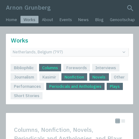
Arnon Grunberg
search query
Home
Works
About
Events
News
Blog
Genootschap
Works
Bibliophilic
Columns
Forewords
Interviews
Journalism
Kasimir
Nonfiction
Novels
Other
Performances
Periodicals and Anthologies
Plays
Short Stories
Columns, Nonfiction, Novels,
Periodicals and Anthologies, and Plays