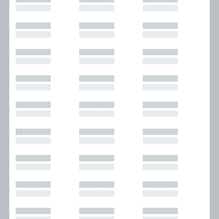
█████████
█████████
█████████
█████████
█████████
█████████
█████████
█████████
█████████
█████████
█████████
█████████
█████████
█████████
█████████
█████████
█████████
█████████
█████████
█████████
█████████
█████████
█████████
█████████
█████████
█████████
█████████
█████████
█████████
█████████
█████████
█████████
█████████
█████████
█████████
█████████
█████████
█████████
█████████
█████████
█████████
█████████
█████████
█████████
█████████
█████████
█████████
█████████