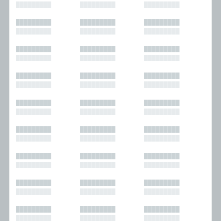
█████████
█████████
█████████
█████████
█████████
█████████
█████████
█████████
█████████
█████████
█████████
█████████
█████████
█████████
█████████
█████████
█████████
█████████
█████████
█████████
█████████
█████████
█████████
█████████
█████████
█████████
█████████
█████████
█████████
█████████
█████████
█████████
█████████
█████████
█████████
█████████
█████████
█████████
█████████
█████████
█████████
█████████
█████████
█████████
█████████
█████████
█████████
█████████
█████████
█████████
█████████