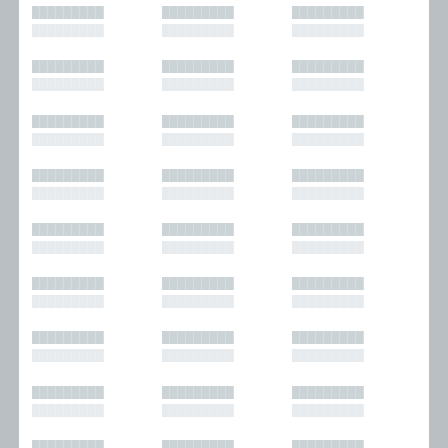
█████████
█████████
█████████
█████████
█████████
█████████
█████████
█████████
█████████
█████████
█████████
█████████
█████████
█████████
█████████
█████████
█████████
█████████
█████████
█████████
█████████
█████████
█████████
█████████
█████████
█████████
█████████
█████████
█████████
█████████
█████████
█████████
█████████
█████████
█████████
█████████
█████████
█████████
█████████
█████████
█████████
█████████
█████████
█████████
█████████
█████████
█████████
█████████
█████████
█████████
█████████