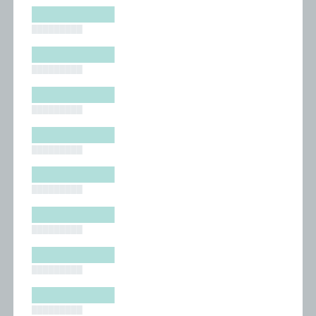
█████████
█████████
█████████
█████████
█████████
█████████
█████████
█████████
█████████
█████████
█████████
█████████
█████████
█████████
█████████
█████████