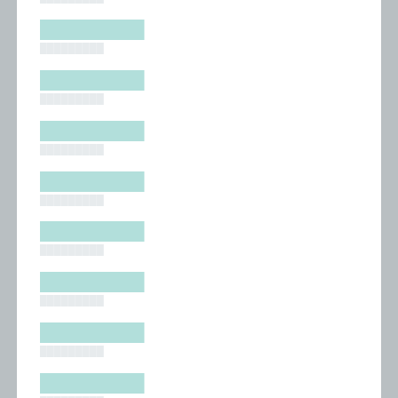
█████████
█████████
█████████
█████████
█████████
█████████
█████████
█████████
█████████
█████████
█████████
█████████
█████████
█████████
█████████