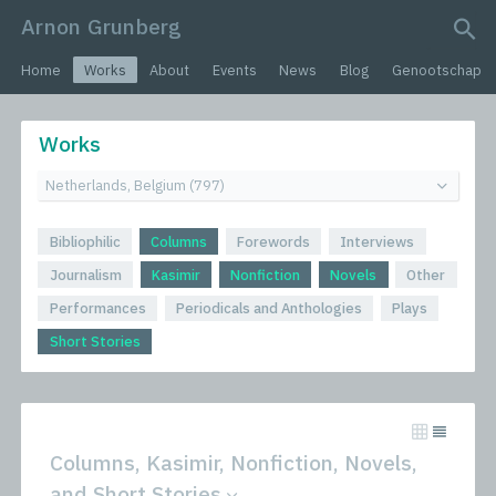
Arnon Grunberg
search query
Home
Works
About
Events
News
Blog
Genootschap
Works
Bibliophilic
Columns
Forewords
Interviews
Journalism
Kasimir
Nonfiction
Novels
Other
Performances
Periodicals and Anthologies
Plays
Short Stories
Columns, Kasimir, Nonfiction, Novels,
and Short Stories