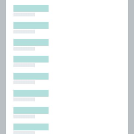
█████████
█████████
█████████
█████████
█████████
█████████
█████████
█████████
█████████
█████████
█████████
█████████
█████████
█████████
█████████
█████████