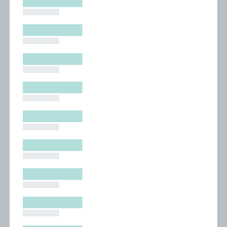
█████████
█████████
█████████
█████████
█████████
█████████
█████████
█████████
█████████
█████████
█████████
█████████
█████████
█████████
█████████
█████████