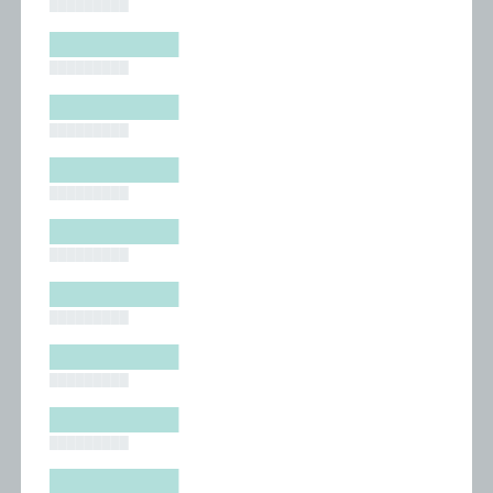
█████████
█████████
█████████
█████████
█████████
█████████
█████████
█████████
█████████
█████████
█████████
█████████
█████████
█████████
█████████
█████████