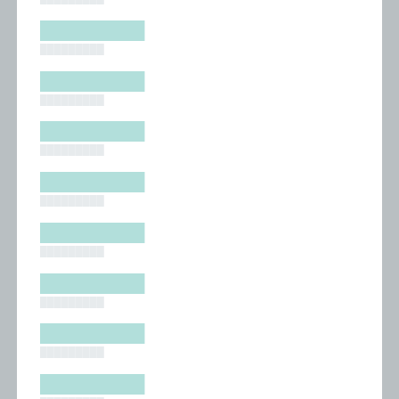
█████████
█████████
█████████
█████████
█████████
█████████
█████████
█████████
█████████
█████████
█████████
█████████
█████████
█████████
█████████