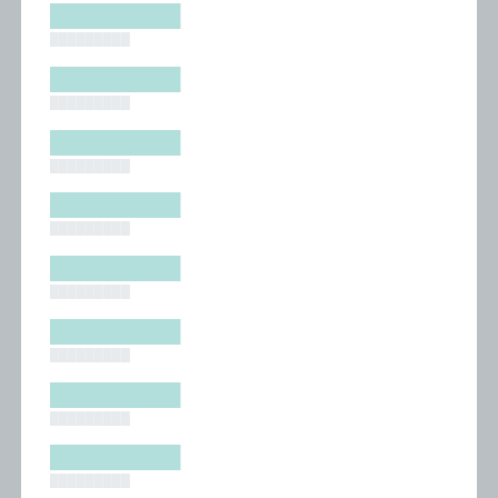
█████████
█████████
█████████
█████████
█████████
█████████
█████████
█████████
█████████
█████████
█████████
█████████
█████████
█████████
█████████
█████████