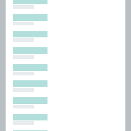
█████████
█████████
█████████
█████████
█████████
█████████
█████████
█████████
█████████
█████████
█████████
█████████
█████████
█████████
█████████
█████████