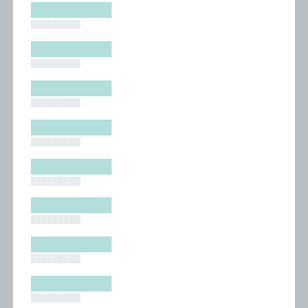
█████████
█████████
█████████
█████████
█████████
█████████
█████████
█████████
█████████
█████████
█████████
█████████
█████████
█████████
█████████
█████████