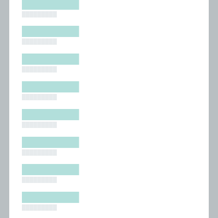
█████████
█████████
█████████
█████████
█████████
█████████
█████████
█████████
█████████
█████████
█████████
█████████
█████████
█████████
█████████
█████████