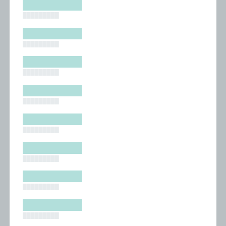
█████████
█████████
█████████
█████████
█████████
█████████
█████████
█████████
█████████
█████████
█████████
█████████
█████████
█████████
█████████
█████████