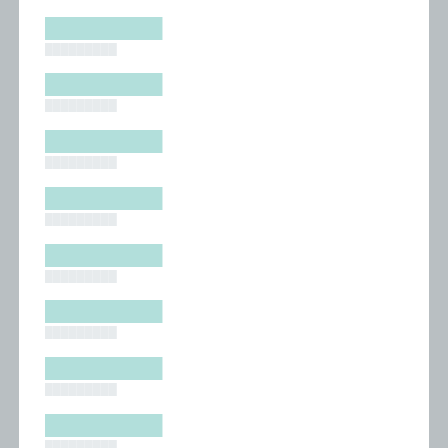
█████████
█████████
█████████
█████████
█████████
█████████
█████████
█████████
█████████
█████████
█████████
█████████
█████████
█████████
█████████
█████████