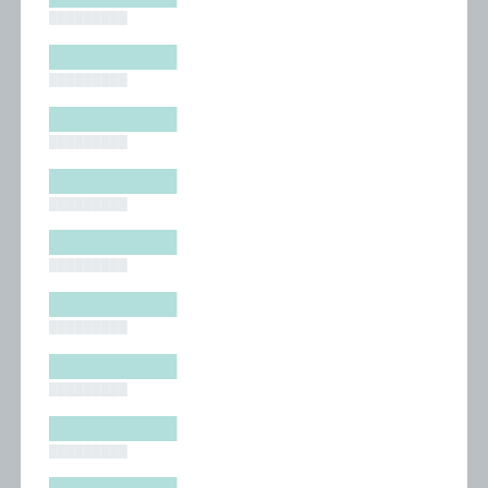
█████████
█████████
█████████
█████████
█████████
█████████
█████████
█████████
█████████
█████████
█████████
█████████
█████████
█████████
█████████
█████████