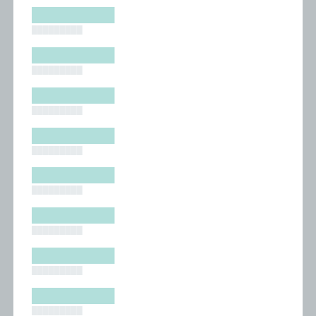
█████████
█████████
█████████
█████████
█████████
█████████
█████████
█████████
█████████
█████████
█████████
█████████
█████████
█████████
█████████
█████████