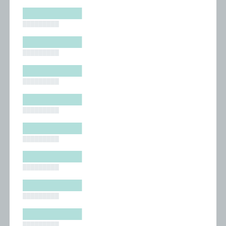
█████████
█████████
█████████
█████████
█████████
█████████
█████████
█████████
█████████
█████████
█████████
█████████
█████████
█████████
█████████
█████████