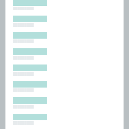
█████████
█████████
█████████
█████████
█████████
█████████
█████████
█████████
█████████
█████████
█████████
█████████
█████████
█████████
█████████
█████████