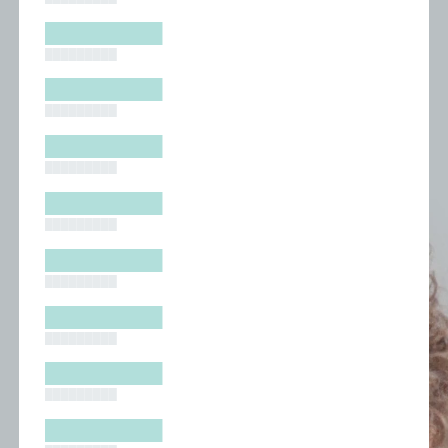
█████████
█████████
█████████
█████████
█████████
█████████
█████████
█████████
█████████
█████████
█████████
█████████
█████████
█████████
█████████