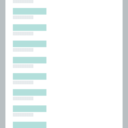
█████████
█████████
█████████
█████████
█████████
█████████
█████████
█████████
█████████
█████████
█████████
█████████
█████████
█████████
█████████
█████████