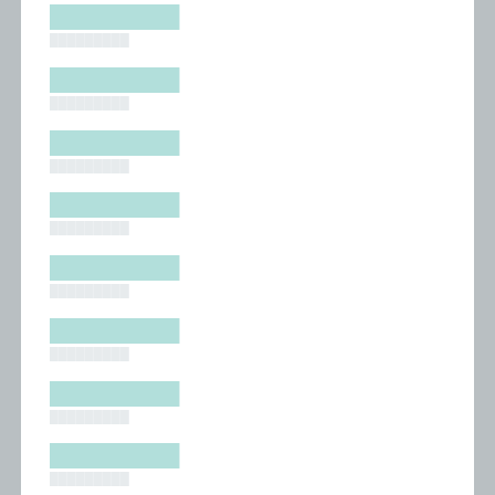
█████████
█████████
█████████
█████████
█████████
█████████
█████████
█████████
█████████
█████████
█████████
█████████
█████████
█████████
█████████
█████████