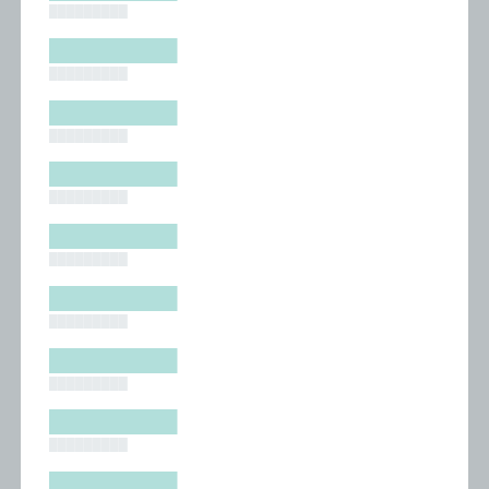
█████████
█████████
█████████
█████████
█████████
█████████
█████████
█████████
█████████
█████████
█████████
█████████
█████████
█████████
█████████
█████████