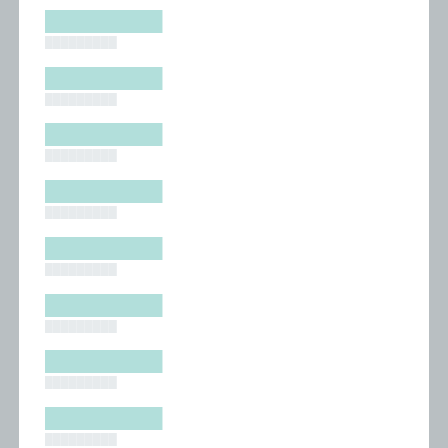
█████████
█████████
█████████
█████████
█████████
█████████
█████████
█████████
█████████
█████████
█████████
█████████
█████████
█████████
█████████
█████████