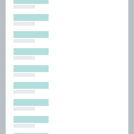
█████████
█████████
█████████
█████████
█████████
█████████
█████████
█████████
█████████
█████████
█████████
█████████
█████████
█████████
█████████