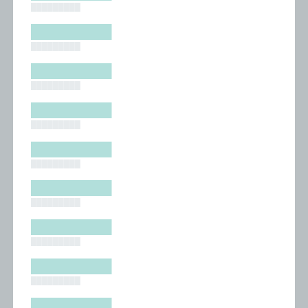
█████████
█████████
█████████
█████████
█████████
█████████
█████████
█████████
█████████
█████████
█████████
█████████
█████████
█████████
█████████
█████████