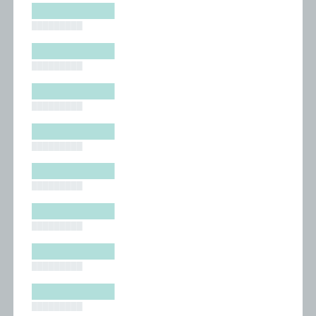
█████████
█████████
█████████
█████████
█████████
█████████
█████████
█████████
█████████
█████████
█████████
█████████
█████████
█████████
█████████
█████████