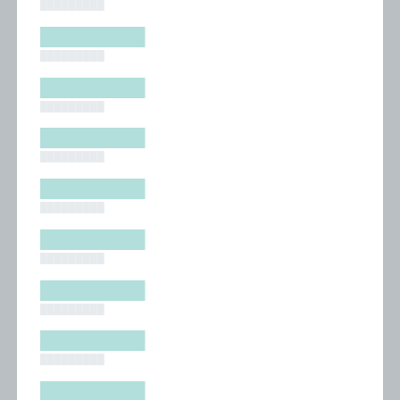
█████████
█████████
█████████
█████████
█████████
█████████
█████████
█████████
█████████
█████████
█████████
█████████
█████████
█████████
█████████
█████████