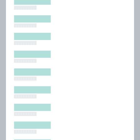
█████████
█████████
█████████
█████████
█████████
█████████
█████████
█████████
█████████
█████████
█████████
█████████
█████████
█████████
█████████
█████████