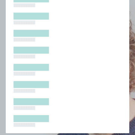
█████████
█████████
█████████
█████████
█████████
█████████
█████████
█████████
█████████
█████████
█████████
█████████
█████████
█████████
█████████