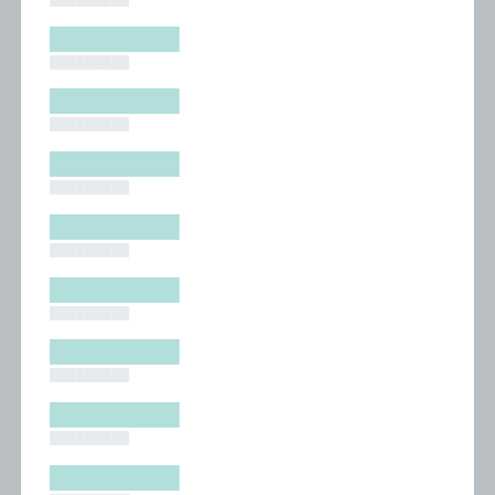
█████████
█████████
█████████
█████████
█████████
█████████
█████████
█████████
█████████
█████████
█████████
█████████
█████████
█████████
█████████