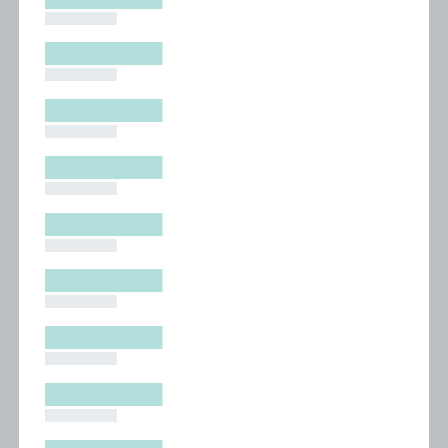
█████████
█████████
█████████
█████████
█████████
█████████
█████████
█████████
█████████
█████████
█████████
█████████
█████████
█████████
█████████