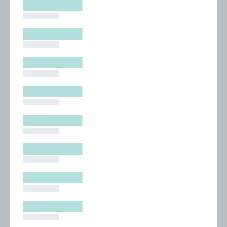
█████████
█████████
█████████
█████████
█████████
█████████
█████████
█████████
█████████
█████████
█████████
█████████
█████████
█████████
█████████
█████████