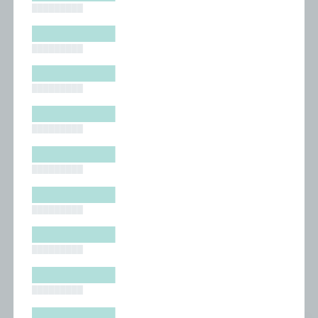
█████████
█████████
█████████
█████████
█████████
█████████
█████████
█████████
█████████
█████████
█████████
█████████
█████████
█████████
█████████
█████████