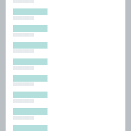
█████████
█████████
█████████
█████████
█████████
█████████
█████████
█████████
█████████
█████████
█████████
█████████
█████████
█████████
█████████
█████████