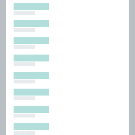
█████████
█████████
█████████
█████████
█████████
█████████
█████████
█████████
█████████
█████████
█████████
█████████
█████████
█████████
█████████
█████████