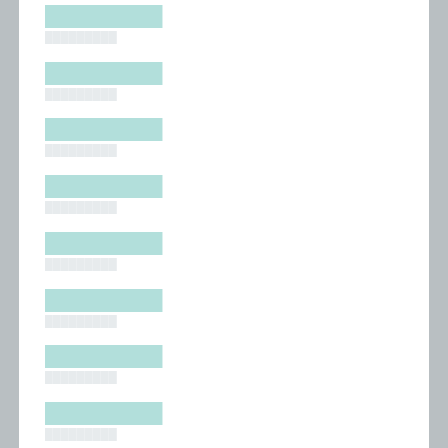
█████████
█████████
█████████
█████████
█████████
█████████
█████████
█████████
█████████
█████████
█████████
█████████
█████████
█████████
█████████
█████████