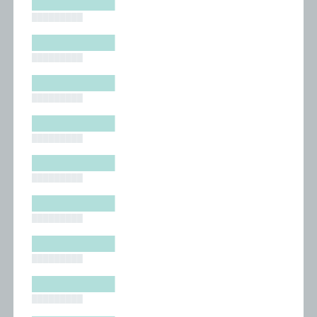
█████████
█████████
█████████
█████████
█████████
█████████
█████████
█████████
█████████
█████████
█████████
█████████
█████████
█████████
█████████
█████████