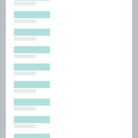
█████████
█████████
█████████
█████████
█████████
█████████
█████████
█████████
█████████
█████████
█████████
█████████
█████████
█████████
█████████
█████████