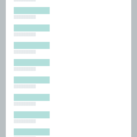
█████████
█████████
█████████
█████████
█████████
█████████
█████████
█████████
█████████
█████████
█████████
█████████
█████████
█████████
█████████