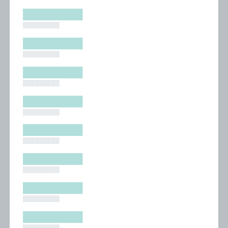
█████████
█████████
█████████
█████████
█████████
█████████
█████████
█████████
█████████
█████████
█████████
█████████
█████████
█████████
█████████
█████████