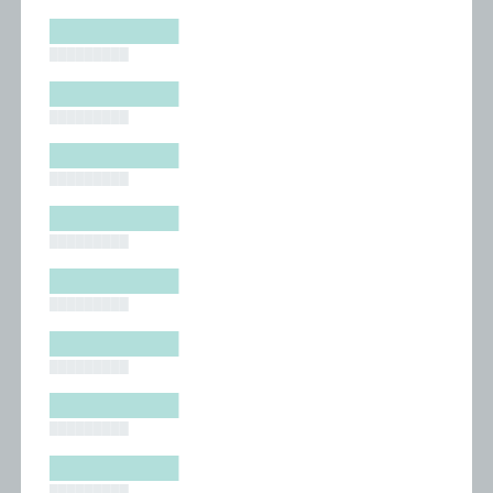
█████████
█████████
█████████
█████████
█████████
█████████
█████████
█████████
█████████
█████████
█████████
█████████
█████████
█████████
█████████
█████████