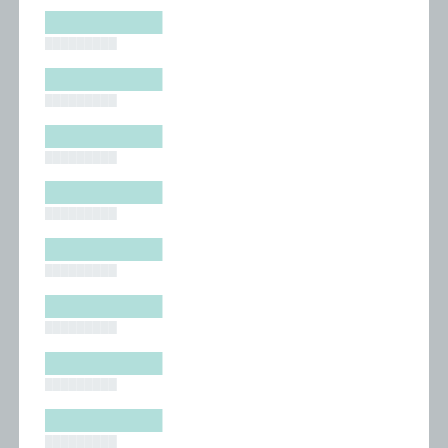
█████████
█████████
█████████
█████████
█████████
█████████
█████████
█████████
█████████
█████████
█████████
█████████
█████████
█████████
█████████
█████████