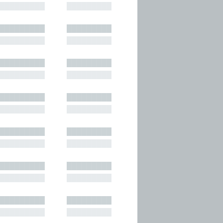
█████████
█████████
█████████
█████████
█████████
█████████
█████████
█████████
█████████
█████████
█████████
█████████
█████████
█████████
█████████
█████████
█████████
█████████
█████████
█████████
█████████
█████████
█████████
█████████
█████████
█████████