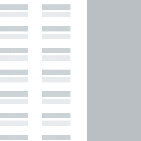
█████████
█████████
█████████
█████████
█████████
█████████
█████████
█████████
█████████
█████████
█████████
█████████
█████████
█████████
█████████
█████████
█████████
█████████
█████████
█████████
█████████
█████████
█████████
█████████
█████████
█████████