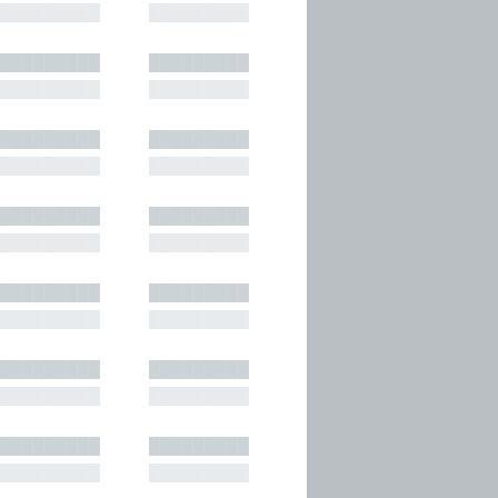
█████████
█████████
█████████
█████████
█████████
█████████
█████████
█████████
█████████
█████████
█████████
█████████
█████████
█████████
█████████
█████████
█████████
█████████
█████████
█████████
█████████
█████████
█████████
█████████
█████████
█████████