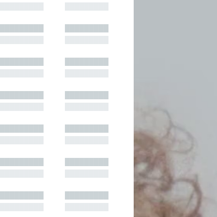
█████████
█████████
█████████
█████████
█████████
█████████
█████████
█████████
█████████
█████████
█████████
█████████
█████████
█████████
█████████
█████████
█████████
█████████
█████████
█████████
█████████
█████████
█████████
█████████
█████████
█████████