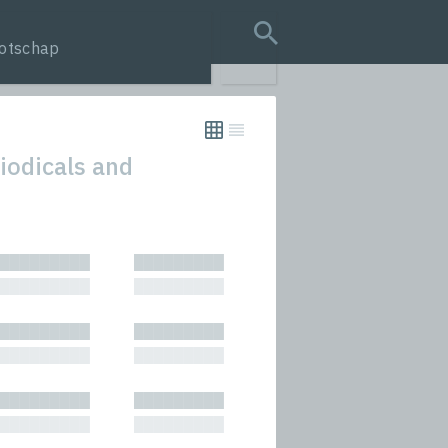
otschap
search query
iodicals and
tion
█████████
█████████
s
█████████
█████████
rmances
█████████
█████████
icals and Anthologies
█████████
█████████
Stories
█████████
█████████
█████████
█████████