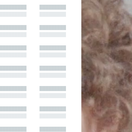
█████████
█████████
█████████
█████████
█████████
█████████
█████████
█████████
█████████
█████████
█████████
█████████
█████████
█████████
█████████
█████████
█████████
█████████
█████████
█████████
█████████
█████████
█████████
█████████
█████████
█████████