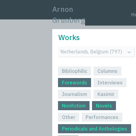
Arnon
H
Grunberg
Works
Bibliophilic
Columns
Forewords
Interviews
Journalism
Kasimir
Nonfiction
Novels
Other
Performances
Periodicals and Anthologies