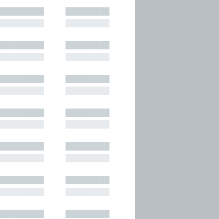
█████████
█████████
█████████
█████████
█████████
█████████
█████████
█████████
█████████
█████████
█████████
█████████
█████████
█████████
█████████
█████████
█████████
█████████
█████████
█████████
█████████
█████████
█████████
█████████
█████████
█████████