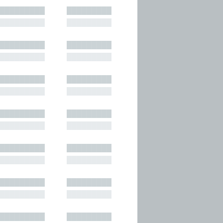
█████████
█████████
█████████
█████████
█████████
█████████
█████████
█████████
█████████
█████████
█████████
█████████
█████████
█████████
█████████
█████████
█████████
█████████
█████████
█████████
█████████
█████████
█████████
█████████
█████████
█████████