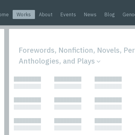
ome
Works
About
Events
News
Blog
Geno
Forewords, Nonfiction, Novels, Per
Anthologies, and Plays
All
Nonfic
█████████
█████████
█████████
Bibliophilic
Novel
█████████
█████████
█████████
Columns
Other
Forewords
Perfo
█████████
█████████
█████████
Interviews
Period
█████████
█████████
█████████
Journalism
Plays
Kasimir
Short 
█████████
█████████
█████████
█████████
█████████
█████████