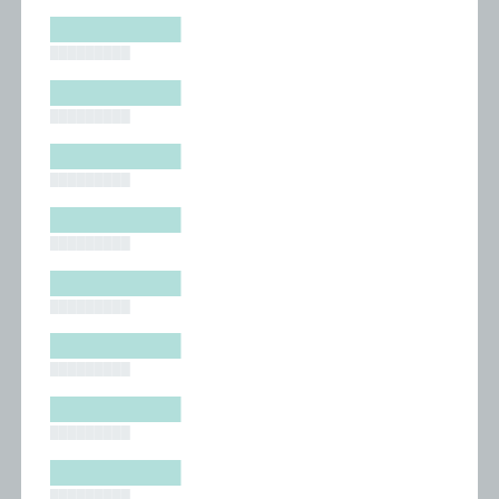
█████████
█████████
█████████
█████████
█████████
█████████
█████████
█████████
█████████
█████████
█████████
█████████
█████████
█████████
█████████
█████████