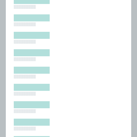
█████████
█████████
█████████
█████████
█████████
█████████
█████████
█████████
█████████
█████████
█████████
█████████
█████████
█████████
█████████