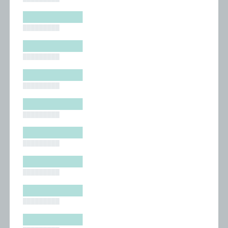
█████████
█████████
█████████
█████████
█████████
█████████
█████████
█████████
█████████
█████████
█████████
█████████
█████████
█████████
█████████