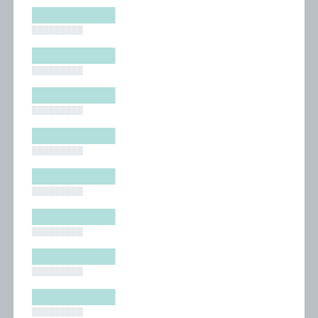
█████████
█████████
█████████
█████████
█████████
█████████
█████████
█████████
█████████
█████████
█████████
█████████
█████████
█████████
█████████
█████████