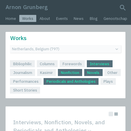
Arnon Grunberg
search query
Home
Works
About
Events
News
Blog
Genootschap
Works
Bibliophilic
Columns
Forewords
Interviews
Journalism
Kasimir
Nonfiction
Novels
Other
Performances
Periodicals and Anthologies
Plays
Short Stories
Interviews, Nonfiction, Novels, and
Periodicals and Anthologies