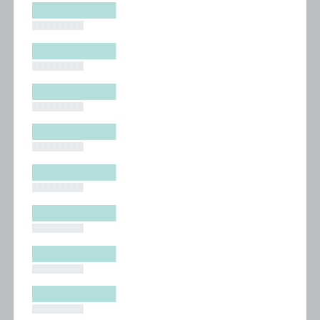
█████████
█████████
█████████
█████████
█████████
█████████
█████████
█████████
█████████
█████████
█████████
█████████
█████████
█████████
█████████
█████████