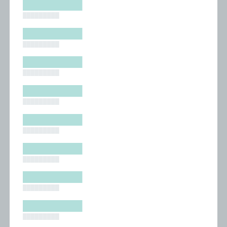
█████████
█████████
█████████
█████████
█████████
█████████
█████████
█████████
█████████
█████████
█████████
█████████
█████████
█████████
█████████
█████████