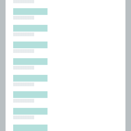
█████████
█████████
█████████
█████████
█████████
█████████
█████████
█████████
█████████
█████████
█████████
█████████
█████████
█████████
█████████
█████████