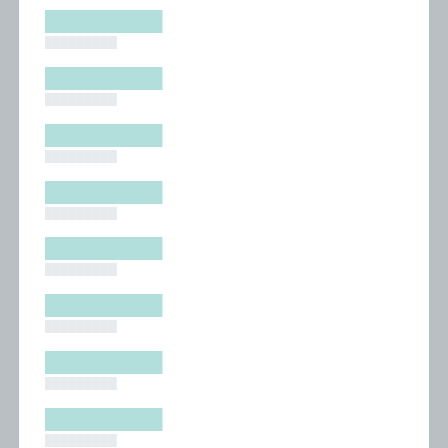
█████████
█████████
█████████
█████████
█████████
█████████
█████████
█████████
█████████
█████████
█████████
█████████
█████████
█████████
█████████
█████████