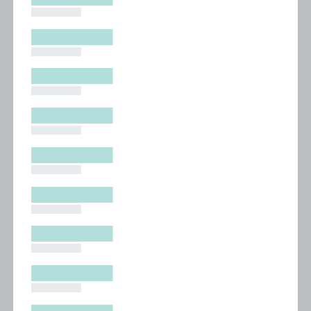
█████████
█████████
█████████
█████████
█████████
█████████
█████████
█████████
█████████
█████████
█████████
█████████
█████████
█████████
█████████