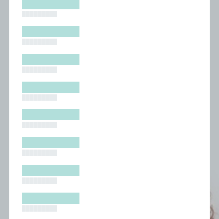
█████████
█████████
█████████
█████████
█████████
█████████
█████████
█████████
█████████
█████████
█████████
█████████
█████████
█████████
█████████
█████████