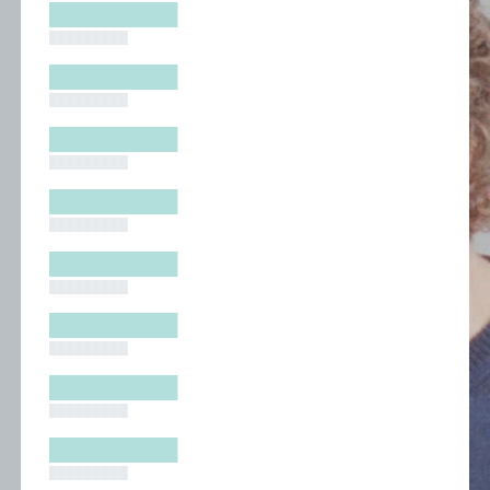
█████████
█████████
█████████
█████████
█████████
█████████
█████████
█████████
█████████
█████████
█████████
█████████
█████████
█████████
█████████
█████████