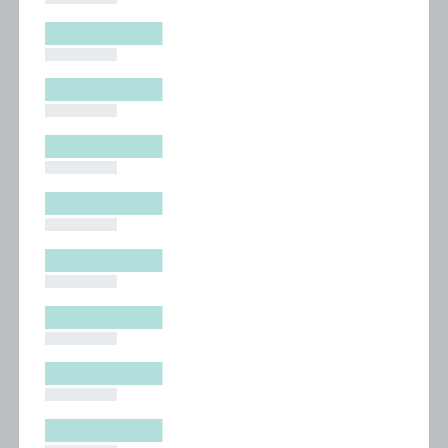
█████████
█████████
█████████
█████████
█████████
█████████
█████████
█████████
█████████
█████████
█████████
█████████
█████████
█████████
█████████