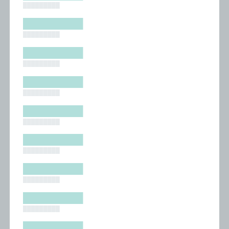
█████████
█████████
█████████
█████████
█████████
█████████
█████████
█████████
█████████
█████████
█████████
█████████
█████████
█████████
█████████
█████████