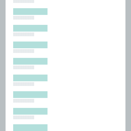
█████████
█████████
█████████
█████████
█████████
█████████
█████████
█████████
█████████
█████████
█████████
█████████
█████████
█████████
█████████
█████████