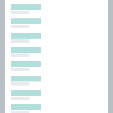
█████████
█████████
█████████
█████████
█████████
█████████
█████████
█████████
█████████
█████████
█████████
█████████
█████████
█████████
█████████
█████████