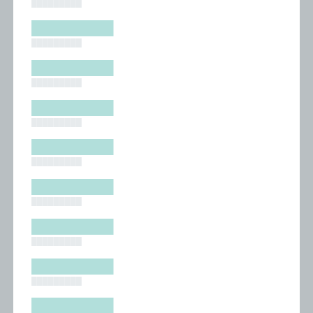
█████████
█████████
█████████
█████████
█████████
█████████
█████████
█████████
█████████
█████████
█████████
█████████
█████████
█████████
█████████
█████████