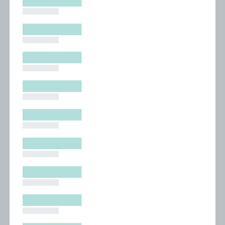
█████████
█████████
█████████
█████████
█████████
█████████
█████████
█████████
█████████
█████████
█████████
█████████
█████████
█████████
█████████