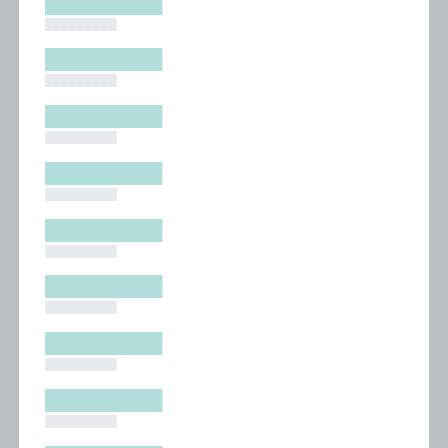
█████████
█████████
█████████
█████████
█████████
█████████
█████████
█████████
█████████
█████████
█████████
█████████
█████████
█████████
█████████
█████████