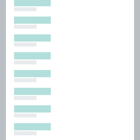
█████████
█████████
█████████
█████████
█████████
█████████
█████████
█████████
█████████
█████████
█████████
█████████
█████████
█████████
█████████
█████████