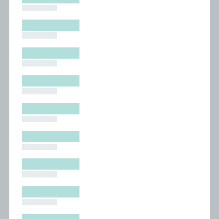
█████████
█████████
█████████
█████████
█████████
█████████
█████████
█████████
█████████
█████████
█████████
█████████
█████████
█████████
█████████
█████████