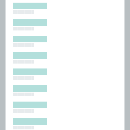
█████████
█████████
█████████
█████████
█████████
█████████
█████████
█████████
█████████
█████████
█████████
█████████
█████████
█████████
█████████
█████████