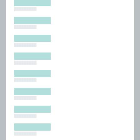
█████████
█████████
█████████
█████████
█████████
█████████
█████████
█████████
█████████
█████████
█████████
█████████
█████████
█████████
█████████
█████████