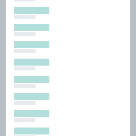
█████████
█████████
█████████
█████████
█████████
█████████
█████████
█████████
█████████
█████████
█████████
█████████
█████████
█████████
█████████