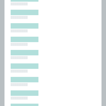
█████████
█████████
█████████
█████████
█████████
█████████
█████████
█████████
█████████
█████████
█████████
█████████
█████████
█████████
█████████
█████████