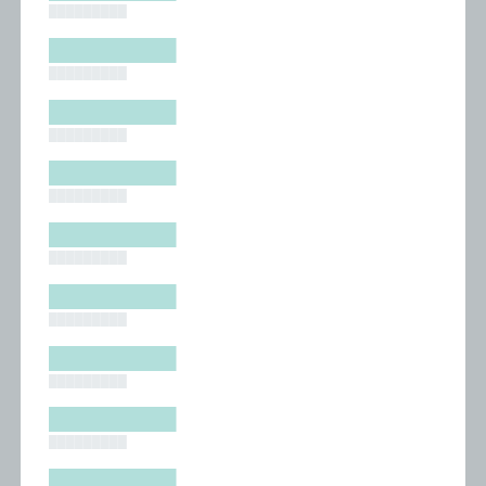
█████████
█████████
█████████
█████████
█████████
█████████
█████████
█████████
█████████
█████████
█████████
█████████
█████████
█████████
█████████
█████████