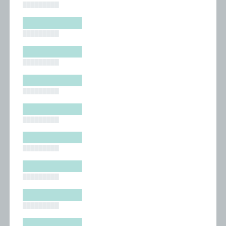
█████████
█████████
█████████
█████████
█████████
█████████
█████████
█████████
█████████
█████████
█████████
█████████
█████████
█████████
█████████
█████████