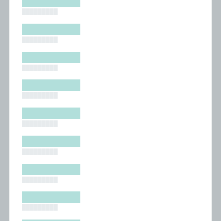
█████████
█████████
█████████
█████████
█████████
█████████
█████████
█████████
█████████
█████████
█████████
█████████
█████████
█████████
█████████
█████████