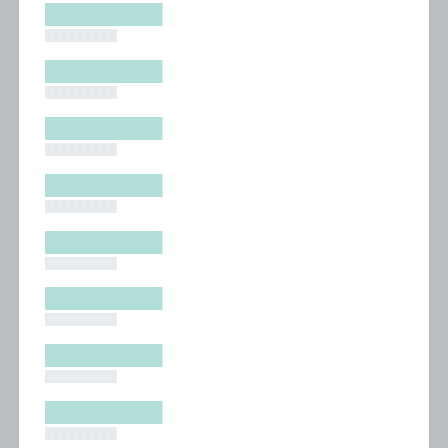
█████████
█████████
█████████
█████████
█████████
█████████
█████████
█████████
█████████
█████████
█████████
█████████
█████████
█████████
█████████
█████████