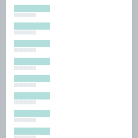
█████████
█████████
█████████
█████████
█████████
█████████
█████████
█████████
█████████
█████████
█████████
█████████
█████████
█████████
█████████
█████████