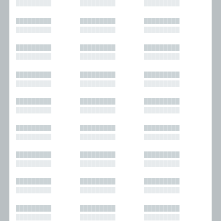
█████████
█████████
█████████
█████████
█████████
█████████
█████████
█████████
█████████
█████████
█████████
█████████
█████████
█████████
█████████
█████████
█████████
█████████
█████████
█████████
█████████
█████████
█████████
█████████
█████████
█████████
█████████
█████████
█████████
█████████
█████████
█████████
█████████
█████████
█████████
█████████
█████████
█████████
█████████
█████████
█████████
█████████
█████████
█████████
█████████
█████████
█████████
█████████
█████████
█████████
█████████