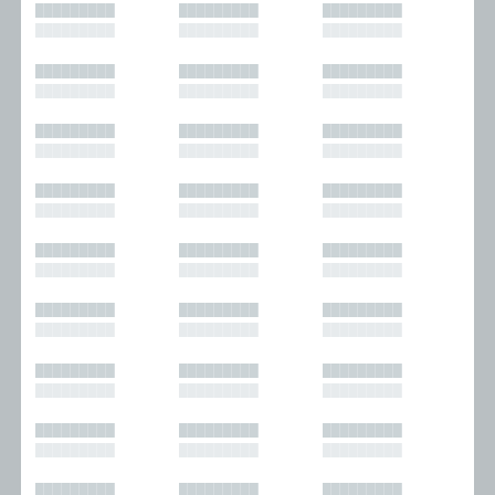
█████████
█████████
█████████
█████████
█████████
█████████
█████████
█████████
█████████
█████████
█████████
█████████
█████████
█████████
█████████
█████████
█████████
█████████
█████████
█████████
█████████
█████████
█████████
█████████
█████████
█████████
█████████
█████████
█████████
█████████
█████████
█████████
█████████
█████████
█████████
█████████
█████████
█████████
█████████
█████████
█████████
█████████
█████████
█████████
█████████
█████████
█████████
█████████
█████████
█████████
█████████