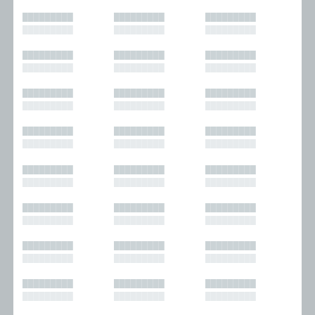
█████████
█████████
█████████
█████████
█████████
█████████
█████████
█████████
█████████
█████████
█████████
█████████
█████████
█████████
█████████
█████████
█████████
█████████
█████████
█████████
█████████
█████████
█████████
█████████
█████████
█████████
█████████
█████████
█████████
█████████
█████████
█████████
█████████
█████████
█████████
█████████
█████████
█████████
█████████
█████████
█████████
█████████
█████████
█████████
█████████
█████████
█████████
█████████