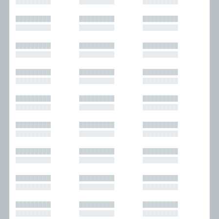
█████████
█████████
█████████
█████████
█████████
█████████
█████████
█████████
█████████
█████████
█████████
█████████
█████████
█████████
█████████
█████████
█████████
█████████
█████████
█████████
█████████
█████████
█████████
█████████
█████████
█████████
█████████
█████████
█████████
█████████
█████████
█████████
█████████
█████████
█████████
█████████
█████████
█████████
█████████
█████████
█████████
█████████
█████████
█████████
█████████
█████████
█████████
█████████
█████████
█████████
█████████