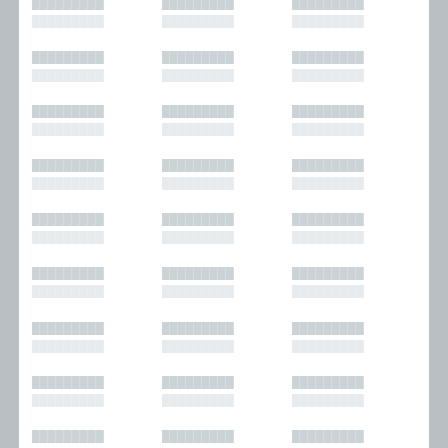
█████████
█████████
█████████
█████████
█████████
█████████
█████████
█████████
█████████
█████████
█████████
█████████
█████████
█████████
█████████
█████████
█████████
█████████
█████████
█████████
█████████
█████████
█████████
█████████
█████████
█████████
█████████
█████████
█████████
█████████
█████████
█████████
█████████
█████████
█████████
█████████
█████████
█████████
█████████
█████████
█████████
█████████
█████████
█████████
█████████
█████████
█████████
█████████
█████████
█████████
█████████