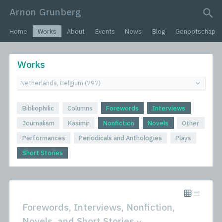
Arnon Grunberg
search query
Home
Works
About
Events
News
Blog
Genootschap
Works
Bibliophilic
Columns
Forewords
Interviews
Journalism
Kasimir
Nonfiction
Novels
Other
Performances
Periodicals and Anthologies
Plays
Short Stories
Forewords, Interviews, Nonfiction,
Novels, and Short Stories