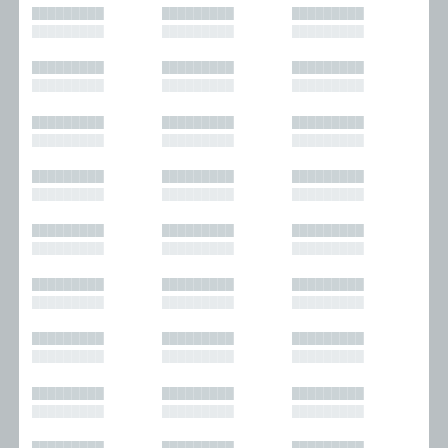
█████████
█████████
█████████
█████████
█████████
█████████
█████████
█████████
█████████
█████████
█████████
█████████
█████████
█████████
█████████
█████████
█████████
█████████
█████████
█████████
█████████
█████████
█████████
█████████
█████████
█████████
█████████
█████████
█████████
█████████
█████████
█████████
█████████
█████████
█████████
█████████
█████████
█████████
█████████
█████████
█████████
█████████
█████████
█████████
█████████
█████████
█████████
█████████
█████████
█████████
█████████