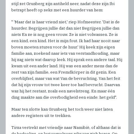
stijl zet Grunberg zijn antiheld neer, nadat deze zijn Ibi
betrapt heeft op seks met een huurder van hem:
" 'Maar dat is haar vriend niet,' riep Hofmeester. 'Dat is de
huurder. Begrijpen jullie dat dan niet Begrijpen jullie dan
niets En ze is nog geen vrouw. Ze is niet volwassen. Ze is
een kind, een kind. Het is mijn fout. Ik had haar nooit naar
boven moeten sturen voor de huur.' Hij keek zijn eigen
familie aan, zoekend naar iets van verstandhouding, maar
hij zag niets wat daarop leek. Hij sprak een andere taal. Hij
kwam uit een ander land. Hij was een ander mens dan de
rest van zijn familie, een Fremdkörper in dit gezin. Een
overblijfsel, maar van wat Van de bevruchting. Van het feit
dat hij zijn vrouw tot twee keer toe had bevrucht. Daarvan
was hij het restant, zoals een navelstreng. En maar één
ding maakte aan die overbodigheid een einde: het geld".
Maar ten slotte kan Grunberg het toch weer niet laten
andere registers uit te trekken.
Tirza vertrekt met vriendje naar Namibië, of althans dat is
de bedoeling, en laat vervolgens niks van zich horen. Op