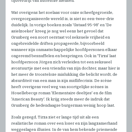
tijdverdrijf van nutteloze mensen.
Wat overigens het soelaas voor onze scheefgegroeide,
overgeorganiseerde wereld is, is niet zo een-twee-drie
duidelijk. In vorige boeken zoals 'Gstaad 95-98' en 'De
asielzoeker' kreeg je nog wel eens het gevoel dat
Grunberg een soort oerstaat vol seksuele vrijheid en
ongebreidelde driften propageerde, bijvoorbeeld
wanneer zijn onmaatschappelijke hoofdpersonen elkaar
ongeremd besnuffelen en bespringen. Ook in 'Tirza' laat
hoofdpersoon Jörgen zich verleiden tot een seksueel
avontuurtje met een vriendin van zijn dochter, maar hier is
het meer de troosteloze mislukking die belicht wordt, de
absurditeit van een man in zijn midlifecrisis. De scène
heeft overigens veel weg van soortgelijke scènes in
Houellebecqs roman 'Elementaire deeltjes' en de film
'American Beauty'. Ik krijg steeds meer de indruk dat
Grunberg de hedendaagse burgerman weinig hoop laat.
Zoals gezegd, Tirza ziet er lange tijd uit als een
realistische roman over een loser en zijn langzamerhand
weggeslagen illusies. In de van hem bekende priemende