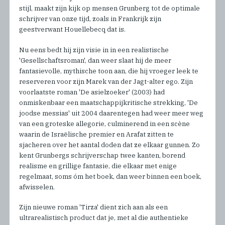
stijl, maakt zijn kijk op mensen Grunberg tot de optimale
schrijver van onze tijd, zoals in Frankrijk zijn
geestverwant Houellebecq dat is.
Nu eens bedt hij zijn visie in in een realistische
'Gesellschaftsroman', dan weer slaat hij de meer
fantasievolle, mythische toon aan, die hij vroeger leek te
reserveren voor zijn Marek van der Jagt-alter ego. Zijn
voorlaatste roman 'De asielzoeker' (2003) had
onmiskenbaar een maatschappijkritische strekking, 'De
joodse messias' uit 2004 daarentegen had weer meer weg
van een groteske allegorie, culminerend in een scène
waarin de Israëlische premier en Arafat zitten te
sjacheren over het aantal doden dat ze elkaar gunnen. Zo
kent Grunbergs schrijverschap twee kanten, borend
realisme en grillige fantasie, die elkaar met enige
regelmaat, soms óm het boek, dan weer binnen een boek,
afwisselen.
Zijn nieuwe roman 'Tirza' dient zich aan als een
ultrarealistisch product dat je, met al die authentieke