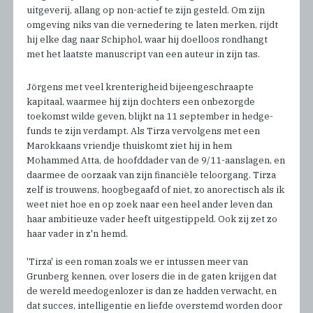
uitgeverij, allang op non-actief te zijn gesteld. Om zijn
omgeving niks van die vernedering te laten merken, rijdt
hij elke dag naar Schiphol, waar hij doelloos rondhangt
met het laatste manuscript van een auteur in zijn tas.
Jörgens met veel krenterigheid bijeengeschraapte
kapitaal, waarmee hij zijn dochters een onbezorgde
toekomst wilde geven, blijkt na 11 september in hedge-
funds te zijn verdampt. Als Tirza vervolgens met een
Marokkaans vriendje thuiskomt ziet hij in hem
Mohammed Atta, de hoofddader van de 9/11-aanslagen, en
daarmee de oorzaak van zijn financiële teloorgang. Tirza
zelf is trouwens, hoogbegaafd of niet, zo anorectisch als ik
weet niet hoe en op zoek naar een heel ander leven dan
haar ambitieuze vader heeft uitgestippeld. Ook zij zet zo
haar vader in z'n hemd.
'Tirza' is een roman zoals we er intussen meer van
Grunberg kennen, over losers die in de gaten krijgen dat
de wereld meedogenlozer is dan ze hadden verwacht, en
dat succes, intelligentie en liefde overstemd worden door