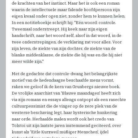
de krachten van het instinct. Maar het is ook een roman
waarin de intellectuele maar falende hoofdpersoon zijn
eigen kwaal onder ogen ziet, zonder hem te kunnen helen.
In een notitieboekje schrijft hij: "Eén woord: controle.
Tweemaal onderstreept. Hij keek naar zijn eigen
handschrift, naar het woord zelf, alsof in dat woord, in de
twee onderstrepingen, de verklaring zat voor alles. Voor
zijn leven, de ziekte van zijn dochter, de ziekte van de
blanke middenklasse, de ziekte die hij was en die hij niet
meer wilde zijn."
Met de gedachte dat controle-dwang het belangrijkste
motief van de hedendaagse beschaafde mens vormt,
raken we geloof ik de kern van Grunbergs nieuwe boek.
De vrolijke anarchist van 'Blauwe maandagen' heeft zich
via zijn romans en essays allengs ontpopt als een rasechte
cultuurpessimist die de vinger op de zere plek van de
westerse beschaving legt, haar hysterische hunkering
naar orde. Herhaalde malen wordt ook het credo van
Tolstoi uit zijn laatste jaren instemmend geciteerd, over
kunst als 'Eitle Kurzweil müßiger Menschen', ijdel