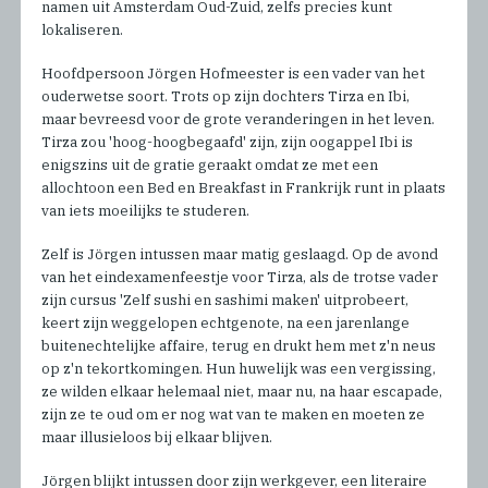
namen uit Amsterdam Oud-Zuid, zelfs precies kunt
lokaliseren.
Hoofdpersoon Jörgen Hofmeester is een vader van het
ouderwetse soort. Trots op zijn dochters Tirza en Ibi,
maar bevreesd voor de grote veranderingen in het leven.
Tirza zou 'hoog-hoogbegaafd' zijn, zijn oogappel Ibi is
enigszins uit de gratie geraakt omdat ze met een
allochtoon een Bed en Breakfast in Frankrijk runt in plaats
van iets moeilijks te studeren.
Zelf is Jörgen intussen maar matig geslaagd. Op de avond
van het eindexamenfeestje voor Tirza, als de trotse vader
zijn cursus 'Zelf sushi en sashimi maken' uitprobeert,
keert zijn weggelopen echtgenote, na een jarenlange
buitenechtelijke affaire, terug en drukt hem met z'n neus
op z'n tekortkomingen. Hun huwelijk was een vergissing,
ze wilden elkaar helemaal niet, maar nu, na haar escapade,
zijn ze te oud om er nog wat van te maken en moeten ze
maar illusieloos bij elkaar blijven.
Jörgen blijkt intussen door zijn werkgever, een literaire