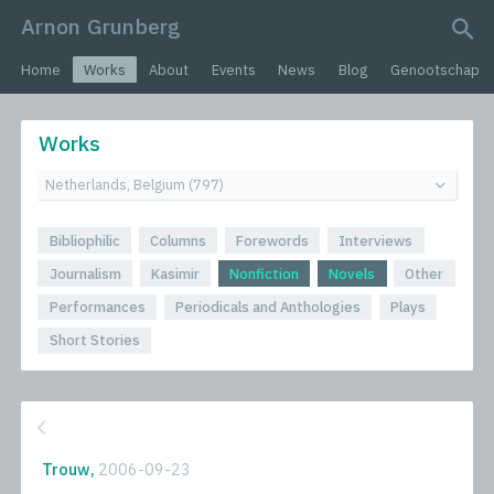
Arnon Grunberg
search query
Home
Works
About
Events
News
Blog
Genootschap
Works
Bibliophilic
Columns
Forewords
Interviews
Journalism
Kasimir
Nonfiction
Novels
Other
Performances
Periodicals and Anthologies
Plays
Short Stories
Trouw,
2006-09-23