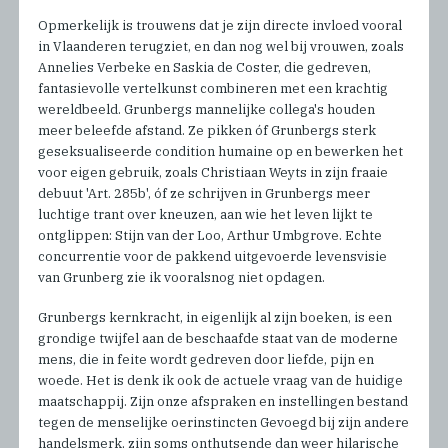
Opmerkelijk is trouwens dat je zijn directe invloed vooral
in Vlaanderen terugziet, en dan nog wel bij vrouwen, zoals
Annelies Verbeke en Saskia de Coster, die gedreven,
fantasievolle vertelkunst combineren met een krachtig
wereldbeeld. Grunbergs mannelijke collega's houden
meer beleefde afstand. Ze pikken óf Grunbergs sterk
geseksualiseerde condition humaine op en bewerken het
voor eigen gebruik, zoals Christiaan Weyts in zijn fraaie
debuut 'Art. 285b', óf ze schrijven in Grunbergs meer
luchtige trant over kneuzen, aan wie het leven lijkt te
ontglippen: Stijn van der Loo, Arthur Umbgrove. Echte
concurrentie voor de pakkend uitgevoerde levensvisie
van Grunberg zie ik vooralsnog niet opdagen.
Grunbergs kernkracht, in eigenlijk al zijn boeken, is een
grondige twijfel aan de beschaafde staat van de moderne
mens, die in feite wordt gedreven door liefde, pijn en
woede. Het is denk ik ook de actuele vraag van de huidige
maatschappij. Zijn onze afspraken en instellingen bestand
tegen de menselijke oerinstincten Gevoegd bij zijn andere
handelsmerk, zijn soms onthutsende dan weer hilarische