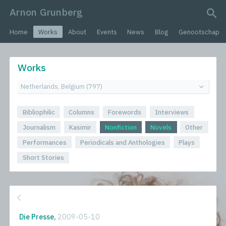
Arnon Grunberg
search query
Home
Works
About
Events
News
Blog
Genootschap
Works
Bibliophilic
Columns
Forewords
Interviews
Journalism
Kasimir
Nonfiction
Novels
Other
Performances
Periodicals and Anthologies
Plays
Short Stories
Die Presse,
2009-05-10