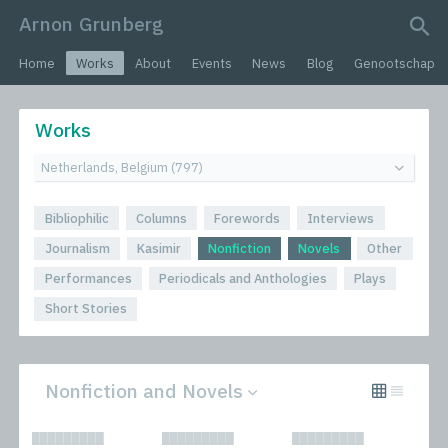
Arnon Grunberg
search query
Home
Works
About
Events
News
Blog
Genootschap
Works
Bibliophilic
Columns
Forewords
Interviews
Journalism
Kasimir
Nonfiction
Novels
Other
Performances
Periodicals and Anthologies
Plays
Short Stories
Nonfiction and Novels
All
Novels
█████████
█████████
█████████
Bibliophilic
Other