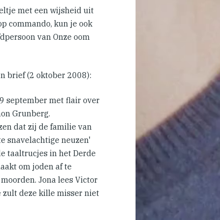
eltje met een wijsheid uit
 op commando, kun je ook
ofdpersoon van Onze oom
 brief (2 oktober 2008):
29 september met flair over
non Grunberg.
zen dat zij de familie van
e snavelachtige neuzen'
e taaltrucjes in het Derde
aakt om joden af te
e moorden. Jona lees Victor
 zult deze kille misser niet