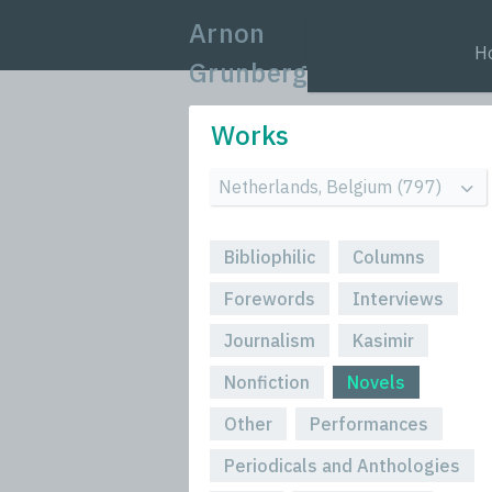
Arnon
H
Grunberg
Works
Bibliophilic
Columns
Forewords
Interviews
Journalism
Kasimir
Nonfiction
Novels
Other
Performances
Periodicals and Anthologies