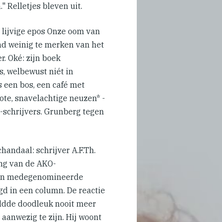
" Relletjes bleven uit.
 lijvige epos Onze oom van
nd weinig te merken van het
r. Oké: zijn boek
s, welbewust niét in
s een bos, een café met
rote, snavelachtige neuzen* -
a-schrijvers. Grunberg tegen
handaal: schrijver A.F.Th.
ing van de AKO-
 zijn medegenomineerde
d in een column. De reactie
eldde doodleuk nooit meer
aanwezig te zijn. Hij woont