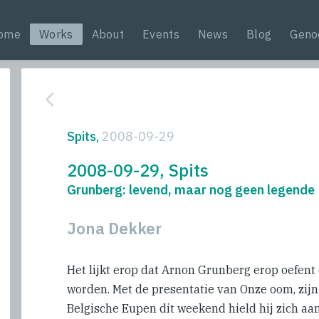
ome
Works
About
Events
News
Blog
Geno
Spits,
2008-09-29
2008-09-29, Spits
Grunberg: levend, maar nog geen legende
Jona Dekker
Het lijkt erop dat Arnon Grunberg erop oefent
worden. Met de presentatie van Onze oom, zijn 
Belgische Eupen dit weekend hield hij zich aan 