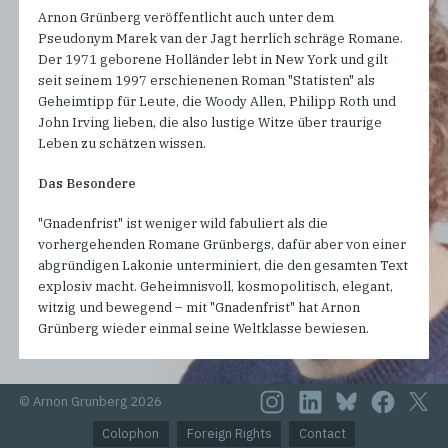
Arnon Grünberg veröffentlicht auch unter dem
Pseudonym Marek van der Jagt herrlich schräge Romane.
Der 1971 geborene Holländer lebt in New York und gilt
seit seinem 1997 erschienenen Roman "Statisten" als
Geheimtipp für Leute, die Woody Allen, Philipp Roth und
John Irving lieben, die also lustige Witze über traurige
Leben zu schätzen wissen.
Das Besondere
"Gnadenfrist" ist weniger wild fabuliert als die
vorhergehenden Romane Grünbergs, dafür aber von einer
abgründigen Lakonie unterminiert, die den gesamten Text
explosiv macht. Geheimnisvoll, kosmopolitisch, elegant,
witzig und bewegend – mit "Gnadenfrist" hat Arnon
Grünberg wieder einmal seine Weltklasse bewiesen.
© Arnon Grunberg 2026
Colophon
Foreign Rights
Contact