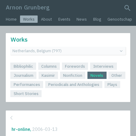
Arnon Grunberg
search query
Home
Works
About
Events
News
Blog
Genootschap
Works
Bibliophilic
Columns
Forewords
Interviews
Journalism
Kasimir
Nonfiction
Novels
Other
Performances
Periodicals and Anthologies
Plays
Short Stories
hr-online,
2006-03-13