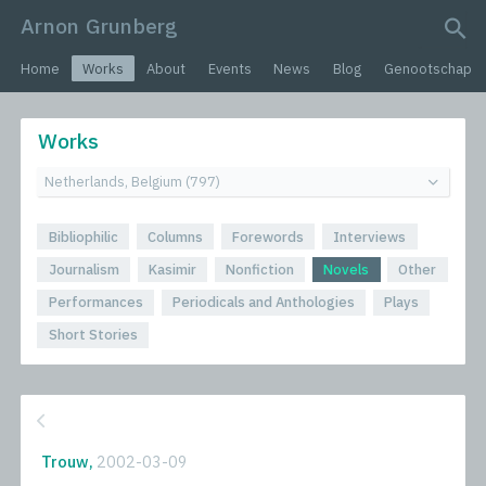
Arnon Grunberg
search query
Home
Works
About
Events
News
Blog
Genootschap
Works
Bibliophilic
Columns
Forewords
Interviews
Journalism
Kasimir
Nonfiction
Novels
Other
Performances
Periodicals and Anthologies
Plays
Short Stories
Trouw,
2002-03-09