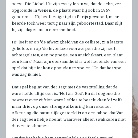
beest 'Die Liebe'. Uit zijn essay leren wij dat de schrijver
opgroeide in Wenen, de plaats waar hij ook in 1967
geboren is. Hij heeft enige tijd in Parijs gewoond, maar
keerde toch weer terug naar zijn geboortestad. Daar slijt
hij zijn dagen nu in eenzaamheid.
Hij leeft er op 'de afwezigheid van de celliste', zijn laatste
geliefde, en op 'de levenloze voorwerpen die zij heeft
achtergelaten, een poppetje, een ansichtkaart, een plant,
een kaars'. Maar zijn eenzaamheid is wel het einde van een
spel dat hij niet kon ophouden te spelen. 'En dat het spel
was zag ik niet.'
Dat spel begint Van der Jagt met de vaststelling dat de
ware liefde altijd een is. 'Net als God'. En dat degene die
beweert over vijftien ware liefdes te beschikken 'of zelfs
maar drie', op onze strenge afkeuring kan rekenen.
Afkeuring die natuurlijk gestoeld is op een taboe, dat Van
der Jagt een hekje noemt, waarover alleen zwakkeren niet
durven te klimmen.