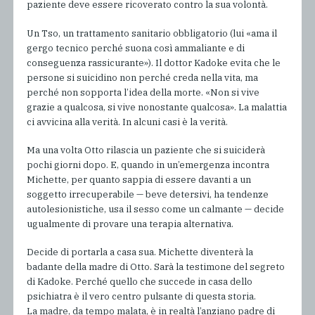
paziente deve essere ricoverato contro la sua volontà.
Un Tso, un trattamento sanitario obbligatorio (lui «ama il
gergo tecnico perché suona così ammaliante e di
conseguenza rassicurante»). Il dottor Kadoke evita che le
persone si suicidino non perché creda nella vita, ma
perché non sopporta l’idea della morte. «Non si vive
grazie a qualcosa, si vive nonostante qualcosa». La malattia
ci avvicina alla verità. In alcuni casi è la verità.
Ma una volta Otto rilascia un paziente che si suiciderà
pochi giorni dopo. E, quando in un’emergenza incontra
Michette, per quanto sappia di essere davanti a un
soggetto irrecuperabile — beve detersivi, ha tendenze
autolesionistiche, usa il sesso come un calmante — decide
ugualmente di provare una terapia alternativa.
Decide di portarla a casa sua. Michette diventerà la
badante della madre di Otto. Sarà la testimone del segreto
di Kadoke. Perché quello che succede in casa dello
psichiatra è il vero centro pulsante di questa storia.
La madre, da tempo malata, è in realtà l’anziano padre di