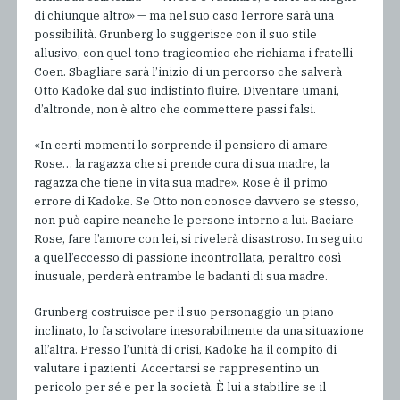
di chiunque altro» — ma nel suo caso l’errore sarà una
possibilità. Grunberg lo suggerisce con il suo stile
allusivo, con quel tono tragicomico che richiama i fratelli
Coen. Sbagliare sarà l’inizio di un percorso che salverà
Otto Kadoke dal suo indistinto fluire. Diventare umani,
d’altronde, non è altro che commettere passi falsi.
«In certi momenti lo sorprende il pensiero di amare
Rose… la ragazza che si prende cura di sua madre, la
ragazza che tiene in vita sua madre». Rose è il primo
errore di Kadoke. Se Otto non conosce davvero se stesso,
non può capire neanche le persone intorno a lui. Baciare
Rose, fare l’amore con lei, si rivelerà disastroso. In seguito
a quell’eccesso di passione incontrollata, peraltro così
inusuale, perderà entrambe le badanti di sua madre.
Grunberg costruisce per il suo personaggio un piano
inclinato, lo fa scivolare inesorabilmente da una situazione
all’altra. Presso l’unità di crisi, Kadoke ha il compito di
valutare i pazienti. Accertarsi se rappresentino un
pericolo per sé e per la società. È lui a stabilire se il