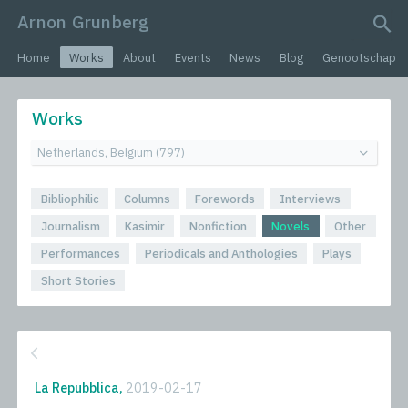
Arnon Grunberg
search query
Home
Works
About
Events
News
Blog
Genootschap
Works
Bibliophilic
Columns
Forewords
Interviews
Journalism
Kasimir
Nonfiction
Novels
Other
Performances
Periodicals and Anthologies
Plays
Short Stories
La Repubblica,
2019-02-17