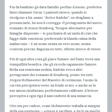
Fin da bambino gli dava fastidio perfino il suono, preferiva
farsi chiamare Oscar. I pazienti invece, quando si
rivolgono a lui, usano “dottor Kadoke”; se sbagliano a
pronunciarlo, lui non li corregge. Il protagonista del nuovo
romanzo di Arnon Grunberg, Terapie alternative per
famiglie disperate — lo psichiatra di un’unità di crisi che
fugge dalle emozioni, preferendo la blanda calma della
malinconia — è un uomo senza un vero nome, senza
contorni precisi. Ragiona su tutto, riflette invece di vivere.
Più di ogni altra cosa gli piace fumare: nel fumo trova una
tranquillità benefica, che gli ricorda vagamente l’amore.
Nella sua esistenza sedata, Kadoke evoca altri
protagonisti dei romanzi di Grunberg; primo tra tutti
Jörgen Hofmeester del Maestro di cerimonie, l’uomo la
cui vita precipitava verso un fondo scuro, e anche se le
sue azioni risultavano perfettamente calibrate, il lettore
percepiva a ogni riga il nascondersi di una minaccia.
Otto sta per cadere, come Hofmeester traballa ai margini
della sua esistenza — «vivere è vacillare, e lui lo sa meglio