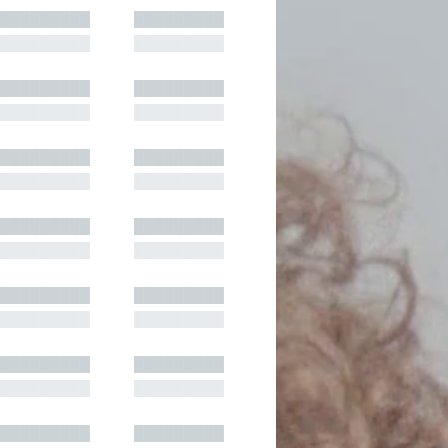
█████████
█████████
█████████
█████████
█████████
█████████
█████████
█████████
█████████
█████████
█████████
█████████
█████████
█████████
█████████
█████████
█████████
█████████
█████████
█████████
█████████
█████████
█████████
█████████
█████████
█████████