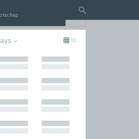
otschap
search query
lays
tion
█████████
█████████
s
█████████
█████████
rmances
█████████
█████████
icals and Anthologies
█████████
█████████
Stories
█████████
█████████
█████████
█████████
█████████
█████████
█████████
█████████