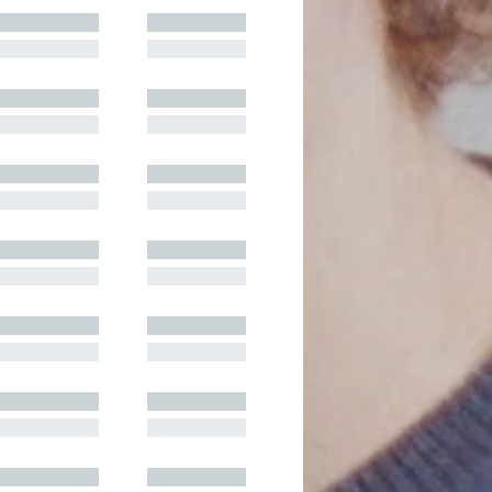
█████████
█████████
█████████
█████████
█████████
█████████
█████████
█████████
█████████
█████████
█████████
█████████
█████████
█████████
█████████
█████████
█████████
█████████
█████████
█████████
█████████
█████████
█████████
█████████
█████████
█████████