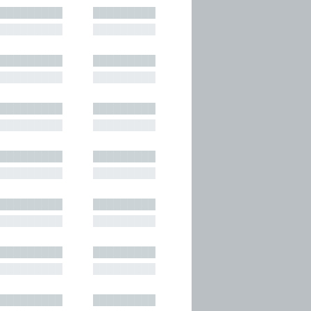
█████████
█████████
█████████
█████████
█████████
█████████
█████████
█████████
█████████
█████████
█████████
█████████
█████████
█████████
█████████
█████████
█████████
█████████
█████████
█████████
█████████
█████████
█████████
█████████
█████████
█████████