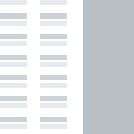
█████████
█████████
█████████
█████████
█████████
█████████
█████████
█████████
█████████
█████████
█████████
█████████
█████████
█████████
█████████
█████████
█████████
█████████
█████████
█████████
█████████
█████████
█████████
█████████
█████████
█████████