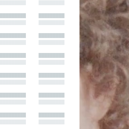
█████████
█████████
█████████
█████████
█████████
█████████
█████████
█████████
█████████
█████████
█████████
█████████
█████████
█████████
█████████
█████████
█████████
█████████
█████████
█████████
█████████
█████████
█████████
█████████
█████████
█████████