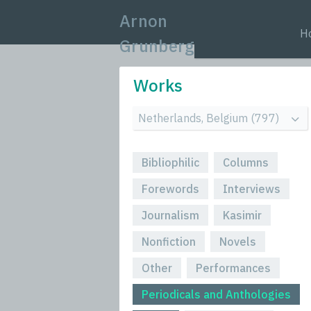
Arnon
H
Grunberg
Works
Bibliophilic
Columns
Forewords
Interviews
Journalism
Kasimir
Nonfiction
Novels
Other
Performances
Periodicals and Anthologies