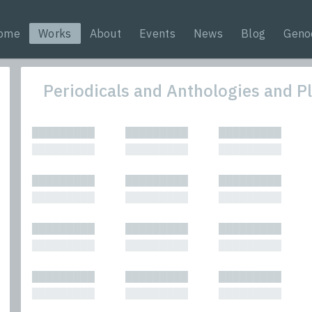
ome
Works
About
Events
News
Blog
Geno
Periodicals and Anthologies and P
All
Nonfic
█████████
█████████
█████████
Bibliophilic
Novel
█████████
█████████
█████████
Columns
Other
Forewords
Perfo
█████████
█████████
█████████
Interviews
Period
█████████
█████████
█████████
Journalism
Plays
Kasimir
Short 
█████████
█████████
█████████
█████████
█████████
█████████
█████████
█████████
█████████
█████████
█████████
█████████