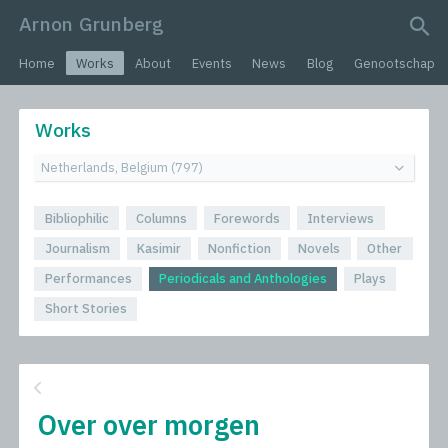
Arnon Grunberg
search query
Home
Works
About
Events
News
Blog
Genootschap
Works
Bibliophilic
Columns
Forewords
Interviews
Journalism
Kasimir
Nonfiction
Novels
Other
Performances
Periodicals and Anthologies
Plays
Short Stories
Over over morgen