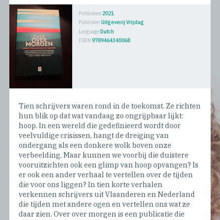
Published
2021
Publisher
Uitgeverij Vrijdag
Language
Dutch
ISBN
9789464340068
Tien schrijvers waren rond in de toekomst. Ze richten
hun blik op dat wat vandaag zo ongrijpbaar lijkt:
hoop. In een wereld die gedefinieerd wordt door
veelvuldige crisissen, hangt de dreiging van
ondergang als een donkere wolk boven onze
verbeelding. Maar kunnen we voorbij die duistere
vooruitzichten ook een glimp van hoop opvangen? Is
er ook een ander verhaal te vertellen over de tijden
die voor ons liggen? In tien korte verhalen
verkennen schrijvers uit Vlaanderen en Nederland
die tijden met andere ogen en vertellen ons wat ze
daar zien. Over over morgen is een publicatie die