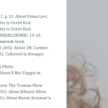
p. 29. About Primo Levi.
r to Gerrit Krol.
r to Gerrit Krol.
RKELIJKHEID’. 10-26-
lissende boek.
002. About J.M. Coetzee.
 Collected in Stronger
 Photo.
out Il Mio Viaggio in
out The Truman Show.
2. About Edward Albee.
. About Martin Scorsese's