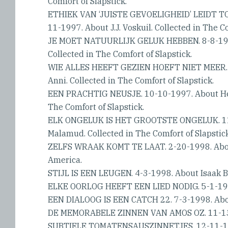
Comfort of Slapstick.
ETHIEK VAN ‘JUISTE GEVOELIGHEID’ LEIDT 
11-1997. About J.J. Voskuil. Collected in The Co
JE MOET NATUURLIJK GELUK HEBBEN. 8-8-1997
Collected in The Comfort of Slapstick.
WIE ALLES HEEFT GEZIEN HOEFT NIET MEER. 9
Anni. Collected in The Comfort of Slapstick.
EEN PRACHTIG NEUSJE. 10-10-1997. About Hel
The Comfort of Slapstick.
ELK ONGELUK IS HET GROOTSTE ONGELUK. 11
Malamud. Collected in The Comfort of Slapstick
ZELFS WRAAK KOMT TE LAAT. 2-20-1998. Abou
America.
STIJL IS EEN LEUGEN. 4-3-1998. About Isaak B
ELKE OORLOG HEEFT EEN LIED NODIG. 5-1-199
EEN DIALOOG IS EEN CATCH 22. 7-3-1998. Abou
DE MEMORABELE ZINNEN VAN AMOS OZ. 11-13
SUBTIELE TOMATENSAUSZINNETJES. 12-11-19