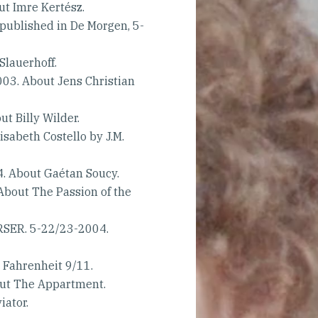
 Imre Kertész.
ublished in De Morgen, 5-
Slauerhoff.
. About Jens Christian
 Billy Wilder.
abeth Costello by J.M.
 About Gaétan Soucy.
bout The Passion of the
ER. 5-22/23-2004.
Fahrenheit 9/11.
ut The Appartment.
ator.