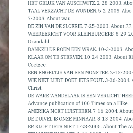
HET GELUK VAN AUSCHWITZ. 2-28-2003. About
TAAL VERZACHT DE WONDEN. 5-2-2003. Also p
7-2003. About war.
DE ZIN VAN DE SLOERIE. 7-25-2003. About J.J. 
WEERBERICHT VOOR KLEINBURGERS. 8-29-2003
Grøndahl.
DANKZIJ DE ROEM EEN WRAK. 10-3-2003. About
KLAAR OM TE STERVEN. 10-24-2003. About Elis
Coetzee.
EEN ENGELTJE VAN EEN MONSTER. 2-13-2004.
WIE NIET LIJDT DOET IETS FOUT. 3-26-2004. A
Christ.
DE WARE WANDELAAR IS EEN VERLICHT HEERS
Advance publication of 100 Times on a Hike.
AMERIKA MOET LUISTEREN. 7-16-2004. About 
DE DUIVEL IS ONZE MINNAAR. 8-13-2004. Abo
ER KLOPT IETS NIET. 1-28-2005. About The Avi