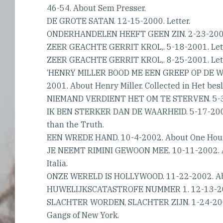
46-54. About Sem Presser.
DE GROTE SATAN. 12-15-2000. Letter.
ONDERHANDELEN HEEFT GEEN ZIN. 2-23-2001, 
ZEER GEACHTE GERRIT KROL,. 5-18-2001. Lette
ZEER GEACHTE GERRIT KROL,. 8-25-2001. Lette
‘HENRY MILLER BOOD ME EEN GREEP OP DE WE
2001. About Henry Miller. Collected in Het bes
NIEMAND VERDIENT HET OM TE STERVEN. 5-3-2
IK BEN STERKER DAN DE WAARHEID. 5-17-2002.
than the Truth.
EEN WREDE HAND. 10-4-2002. About One Hour
JE NEEMT RIMINI GEWOON MEE. 10-11-2002. Ab
Italia.
ONZE WERELD IS HOLLYWOOD. 11-22-2002. Ab
HUWELIJKSCATASTROFE NUMMER 1. 12-13-200
SLACHTER WORDEN, SLACHTER ZIJN. 1-24-2003
Gangs of New York.