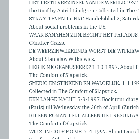
HET BESTE VERZINSEL VAN DE WERELD. 9-27-1
the Roof by Astrid Lindgren. Collected in The C
STRAATLEVEN. In: NRC Handelsblad Z; Saturda
About social problems in the U.S.
WAAR BANANEN ZIJN, BEGINT HET PARADIJS. 
Günther Grass.
DE WEERZINWEKKENDE WORST DIE WITKIEWIC
About Stanisław Witkiewicz.
HEB IK ME GEAMUSEERD? 1-10-1997. About Pau
The Comfort of Slapstick.
SMERIG EN STINKEND EN WALGELIJK. 4-4-1997
Collected in The Comfort of Slapstick.
EÉN LANGE NACHT. 5-9-1997. Book tour diary o
(Paris) till Wednesday the 30th of April (Zurich
BIJ EEN ROMAN TELT ALLEEN HET RESULTAAT. 
The Comfort of Slapstick.
WIJ ZIJN GODS MOPJE. 7-4-1997. About Laurel 