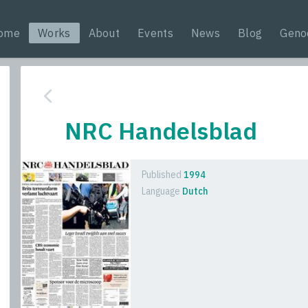
ome
Works
About
Events
News
Blog
Geno
NRC Handelsblad
Published
1994
Language
Dutch