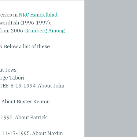
eries in
NRC Handelblad
:
wordfish (1996-1997),
 from 2006
Grunberg Among
 Below a list of these
t Jews.
ge Tabori.
S. 8-19-1994. About John
About Buster Keaton.
995. About Patrick
.
 11-17-1995. About Maxim