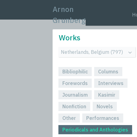
Arnon
H
Grunberg
Works
Bibliophilic
Columns
Forewords
Interviews
Journalism
Kasimir
Nonfiction
Novels
Other
Performances
Periodicals and Anthologies