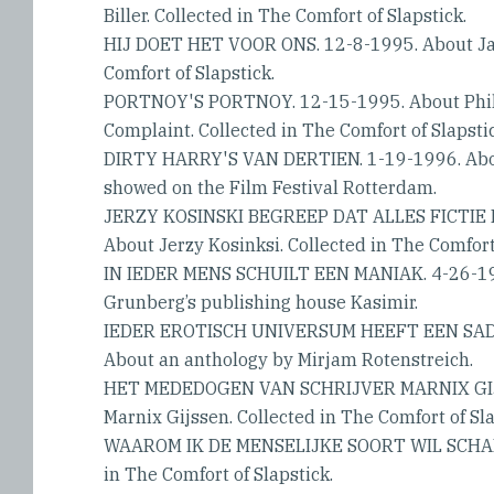
Biller. Collected in The Comfort of Slapstick.
HIJ DOET HET VOOR ONS. 12-8-1995. About Ja
Comfort of Slapstick.
PORTNOY'S PORTNOY. 12-15-1995. About Phili
Complaint. Collected in The Comfort of Slapstic
DIRTY HARRY'S VAN DERTIEN. 1-19-1996. Abou
showed on the Film Festival Rotterdam.
JERZY KOSINSKI BEGREEP DAT ALLES FICTIE
About Jerzy Kosinksi. Collected in The Comfort 
IN IEDER MENS SCHUILT EEN MANIAK. 4-26-19
Grunberg’s publishing house Kasimir.
IEDER EROTISCH UNIVERSUM HEEFT EEN SADI
About an anthology by Mirjam Rotenstreich.
HET MEDEDOGEN VAN SCHRIJVER MARNIX GIJS
Marnix Gijssen. Collected in The Comfort of Sla
WAAROM IK DE MENSELIJKE SOORT WIL SCHADE
in The Comfort of Slapstick.