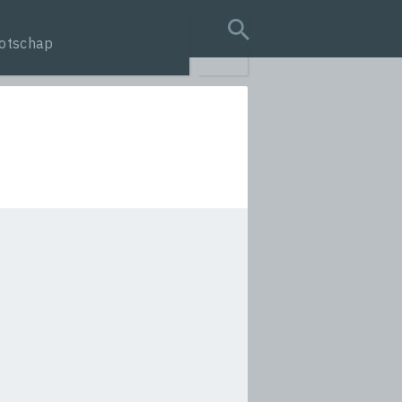
otschap
search query