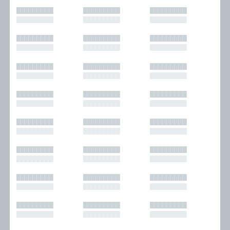
█████████
█████████
█████████
█████████
█████████
█████████
█████████
█████████
█████████
█████████
█████████
█████████
█████████
█████████
█████████
█████████
█████████
█████████
█████████
█████████
█████████
█████████
█████████
█████████
█████████
█████████
█████████
█████████
█████████
█████████
█████████
█████████
█████████
█████████
█████████
█████████
█████████
█████████
█████████
█████████
█████████
█████████
█████████
█████████
█████████
█████████
█████████
█████████