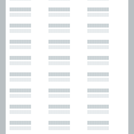
█████████
█████████
█████████
█████████
█████████
█████████
█████████
█████████
█████████
█████████
█████████
█████████
█████████
█████████
█████████
█████████
█████████
█████████
█████████
█████████
█████████
█████████
█████████
█████████
█████████
█████████
█████████
█████████
█████████
█████████
█████████
█████████
█████████
█████████
█████████
█████████
█████████
█████████
█████████
█████████
█████████
█████████
█████████
█████████
█████████
█████████
█████████
█████████