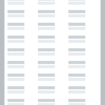
█████████
█████████
█████████
█████████
█████████
█████████
█████████
█████████
█████████
█████████
█████████
█████████
█████████
█████████
█████████
█████████
█████████
█████████
█████████
█████████
█████████
█████████
█████████
█████████
█████████
█████████
█████████
█████████
█████████
█████████
█████████
█████████
█████████
█████████
█████████
█████████
█████████
█████████
█████████
█████████
█████████
█████████
█████████
█████████
█████████
█████████
█████████
█████████
█████████
█████████
█████████