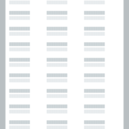
█████████
█████████
█████████
█████████
█████████
█████████
█████████
█████████
█████████
█████████
█████████
█████████
█████████
█████████
█████████
█████████
█████████
█████████
█████████
█████████
█████████
█████████
█████████
█████████
█████████
█████████
█████████
█████████
█████████
█████████
█████████
█████████
█████████
█████████
█████████
█████████
█████████
█████████
█████████
█████████
█████████
█████████
█████████
█████████
█████████
█████████
█████████
█████████
█████████
█████████
█████████