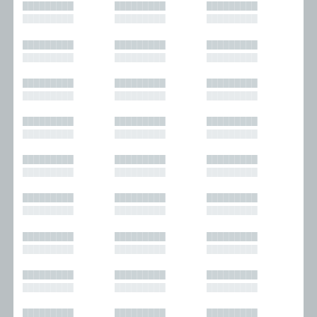
█████████
█████████
█████████
█████████
█████████
█████████
█████████
█████████
█████████
█████████
█████████
█████████
█████████
█████████
█████████
█████████
█████████
█████████
█████████
█████████
█████████
█████████
█████████
█████████
█████████
█████████
█████████
█████████
█████████
█████████
█████████
█████████
█████████
█████████
█████████
█████████
█████████
█████████
█████████
█████████
█████████
█████████
█████████
█████████
█████████
█████████
█████████
█████████
█████████
█████████
█████████