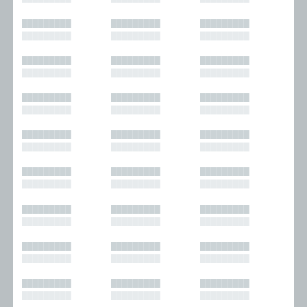
█████████
█████████
█████████
█████████
█████████
█████████
█████████
█████████
█████████
█████████
█████████
█████████
█████████
█████████
█████████
█████████
█████████
█████████
█████████
█████████
█████████
█████████
█████████
█████████
█████████
█████████
█████████
█████████
█████████
█████████
█████████
█████████
█████████
█████████
█████████
█████████
█████████
█████████
█████████
█████████
█████████
█████████
█████████
█████████
█████████
█████████
█████████
█████████