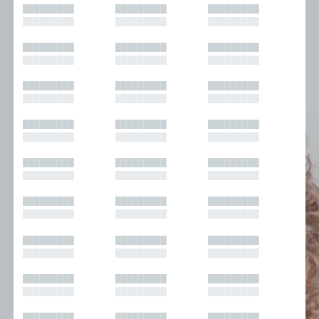
█████████
█████████
█████████
█████████
█████████
█████████
█████████
█████████
█████████
█████████
█████████
█████████
█████████
█████████
█████████
█████████
█████████
█████████
█████████
█████████
█████████
█████████
█████████
█████████
█████████
█████████
█████████
█████████
█████████
█████████
█████████
█████████
█████████
█████████
█████████
█████████
█████████
█████████
█████████
█████████
█████████
█████████
█████████
█████████
█████████
█████████
█████████
█████████
█████████
█████████
█████████