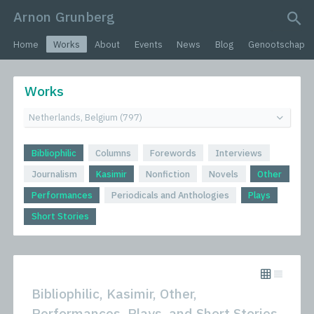
Arnon Grunberg
search query
Home
Works
About
Events
News
Blog
Genootschap
Works
Bibliophilic
Columns
Forewords
Interviews
Journalism
Kasimir
Nonfiction
Novels
Other
Performances
Periodicals and Anthologies
Plays
Short Stories
Bibliophilic, Kasimir, Other,
Performances, Plays, and Short Stories