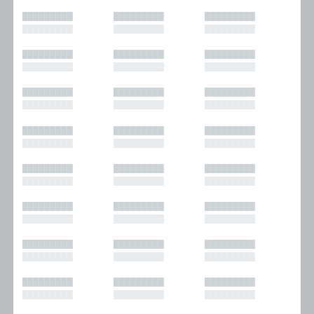
█████████
█████████
█████████
█████████
█████████
█████████
█████████
█████████
█████████
█████████
█████████
█████████
█████████
█████████
█████████
█████████
█████████
█████████
█████████
█████████
█████████
█████████
█████████
█████████
█████████
█████████
█████████
█████████
█████████
█████████
█████████
█████████
█████████
█████████
█████████
█████████
█████████
█████████
█████████
█████████
█████████
█████████
█████████
█████████
█████████
█████████
█████████
█████████