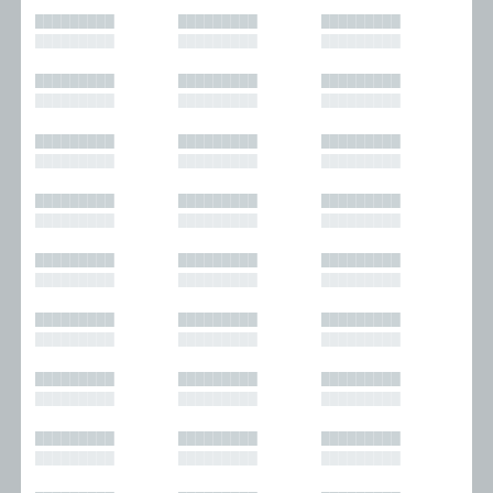
█████████
█████████
█████████
█████████
█████████
█████████
█████████
█████████
█████████
█████████
█████████
█████████
█████████
█████████
█████████
█████████
█████████
█████████
█████████
█████████
█████████
█████████
█████████
█████████
█████████
█████████
█████████
█████████
█████████
█████████
█████████
█████████
█████████
█████████
█████████
█████████
█████████
█████████
█████████
█████████
█████████
█████████
█████████
█████████
█████████
█████████
█████████
█████████