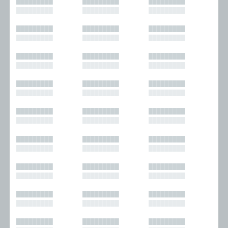
█████████
█████████
█████████
█████████
█████████
█████████
█████████
█████████
█████████
█████████
█████████
█████████
█████████
█████████
█████████
█████████
█████████
█████████
█████████
█████████
█████████
█████████
█████████
█████████
█████████
█████████
█████████
█████████
█████████
█████████
█████████
█████████
█████████
█████████
█████████
█████████
█████████
█████████
█████████
█████████
█████████
█████████
█████████
█████████
█████████
█████████
█████████
█████████
█████████
█████████
█████████