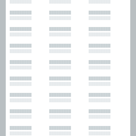
█████████
█████████
█████████
█████████
█████████
█████████
█████████
█████████
█████████
█████████
█████████
█████████
█████████
█████████
█████████
█████████
█████████
█████████
█████████
█████████
█████████
█████████
█████████
█████████
█████████
█████████
█████████
█████████
█████████
█████████
█████████
█████████
█████████
█████████
█████████
█████████
█████████
█████████
█████████
█████████
█████████
█████████
█████████
█████████
█████████
█████████
█████████
█████████
█████████
█████████
█████████