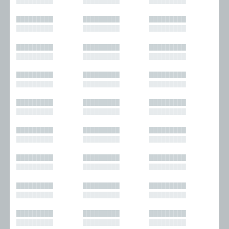
█████████
█████████
█████████
█████████
█████████
█████████
█████████
█████████
█████████
█████████
█████████
█████████
█████████
█████████
█████████
█████████
█████████
█████████
█████████
█████████
█████████
█████████
█████████
█████████
█████████
█████████
█████████
█████████
█████████
█████████
█████████
█████████
█████████
█████████
█████████
█████████
█████████
█████████
█████████
█████████
█████████
█████████
█████████
█████████
█████████
█████████
█████████
█████████
█████████
█████████
█████████