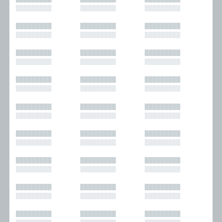
█████████
█████████
█████████
█████████
█████████
█████████
█████████
█████████
█████████
█████████
█████████
█████████
█████████
█████████
█████████
█████████
█████████
█████████
█████████
█████████
█████████
█████████
█████████
█████████
█████████
█████████
█████████
█████████
█████████
█████████
█████████
█████████
█████████
█████████
█████████
█████████
█████████
█████████
█████████
█████████
█████████
█████████
█████████
█████████
█████████
█████████
█████████
█████████