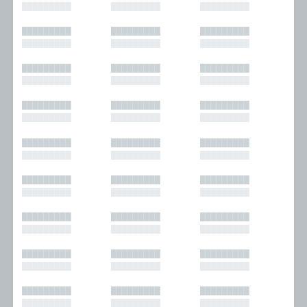
█████████
█████████
█████████
█████████
█████████
█████████
█████████
█████████
█████████
█████████
█████████
█████████
█████████
█████████
█████████
█████████
█████████
█████████
█████████
█████████
█████████
█████████
█████████
█████████
█████████
█████████
█████████
█████████
█████████
█████████
█████████
█████████
█████████
█████████
█████████
█████████
█████████
█████████
█████████
█████████
█████████
█████████
█████████
█████████
█████████
█████████
█████████
█████████
█████████
█████████
█████████