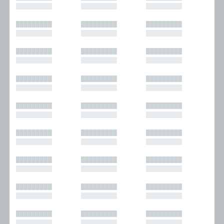
█████████
█████████
█████████
█████████
█████████
█████████
█████████
█████████
█████████
█████████
█████████
█████████
█████████
█████████
█████████
█████████
█████████
█████████
█████████
█████████
█████████
█████████
█████████
█████████
█████████
█████████
█████████
█████████
█████████
█████████
█████████
█████████
█████████
█████████
█████████
█████████
█████████
█████████
█████████
█████████
█████████
█████████
█████████
█████████
█████████
█████████
█████████
█████████
█████████
█████████
█████████