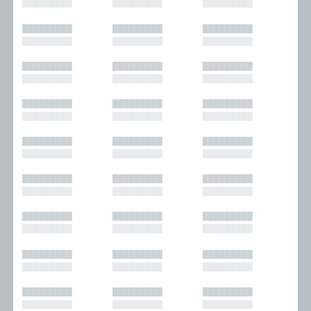
█████████
█████████
█████████
█████████
█████████
█████████
█████████
█████████
█████████
█████████
█████████
█████████
█████████
█████████
█████████
█████████
█████████
█████████
█████████
█████████
█████████
█████████
█████████
█████████
█████████
█████████
█████████
█████████
█████████
█████████
█████████
█████████
█████████
█████████
█████████
█████████
█████████
█████████
█████████
█████████
█████████
█████████
█████████
█████████
█████████
█████████
█████████
█████████
█████████
█████████
█████████