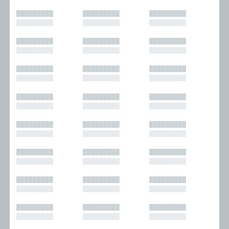
█████████
█████████
█████████
█████████
█████████
█████████
█████████
█████████
█████████
█████████
█████████
█████████
█████████
█████████
█████████
█████████
█████████
█████████
█████████
█████████
█████████
█████████
█████████
█████████
█████████
█████████
█████████
█████████
█████████
█████████
█████████
█████████
█████████
█████████
█████████
█████████
█████████
█████████
█████████
█████████
█████████
█████████
█████████
█████████
█████████
█████████
█████████
█████████