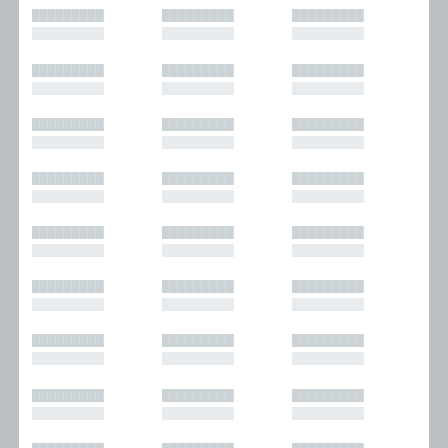
█████████
█████████
█████████
█████████
█████████
█████████
█████████
█████████
█████████
█████████
█████████
█████████
█████████
█████████
█████████
█████████
█████████
█████████
█████████
█████████
█████████
█████████
█████████
█████████
█████████
█████████
█████████
█████████
█████████
█████████
█████████
█████████
█████████
█████████
█████████
█████████
█████████
█████████
█████████
█████████
█████████
█████████
█████████
█████████
█████████
█████████
█████████
█████████