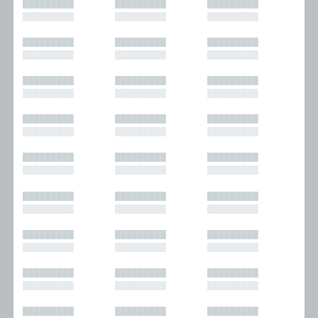
█████████
█████████
█████████
█████████
█████████
█████████
█████████
█████████
█████████
█████████
█████████
█████████
█████████
█████████
█████████
█████████
█████████
█████████
█████████
█████████
█████████
█████████
█████████
█████████
█████████
█████████
█████████
█████████
█████████
█████████
█████████
█████████
█████████
█████████
█████████
█████████
█████████
█████████
█████████
█████████
█████████
█████████
█████████
█████████
█████████
█████████
█████████
█████████
█████████
█████████
█████████