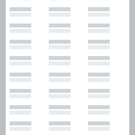
█████████
█████████
█████████
█████████
█████████
█████████
█████████
█████████
█████████
█████████
█████████
█████████
█████████
█████████
█████████
█████████
█████████
█████████
█████████
█████████
█████████
█████████
█████████
█████████
█████████
█████████
█████████
█████████
█████████
█████████
█████████
█████████
█████████
█████████
█████████
█████████
█████████
█████████
█████████
█████████
█████████
█████████
█████████
█████████
█████████
█████████
█████████
█████████