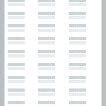
█████████
█████████
█████████
█████████
█████████
█████████
█████████
█████████
█████████
█████████
█████████
█████████
█████████
█████████
█████████
█████████
█████████
█████████
█████████
█████████
█████████
█████████
█████████
█████████
█████████
█████████
█████████
█████████
█████████
█████████
█████████
█████████
█████████
█████████
█████████
█████████
█████████
█████████
█████████
█████████
█████████
█████████
█████████
█████████
█████████
█████████
█████████
█████████
█████████
█████████
█████████