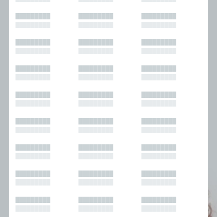
█████████
█████████
█████████
█████████
█████████
█████████
█████████
█████████
█████████
█████████
█████████
█████████
█████████
█████████
█████████
█████████
█████████
█████████
█████████
█████████
█████████
█████████
█████████
█████████
█████████
█████████
█████████
█████████
█████████
█████████
█████████
█████████
█████████
█████████
█████████
█████████
█████████
█████████
█████████
█████████
█████████
█████████
█████████
█████████
█████████
█████████
█████████
█████████