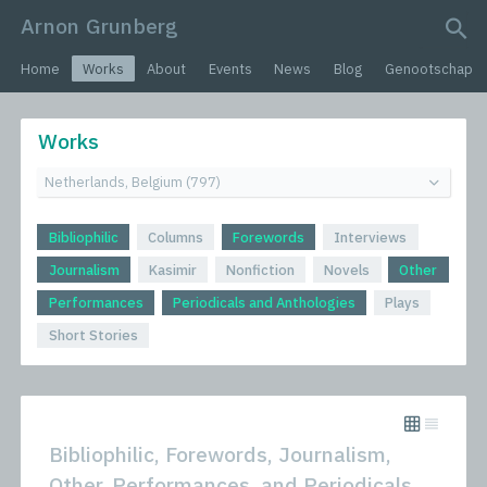
Arnon Grunberg
search query
Home
Works
About
Events
News
Blog
Genootschap
Works
Bibliophilic
Columns
Forewords
Interviews
Journalism
Kasimir
Nonfiction
Novels
Other
Performances
Periodicals and Anthologies
Plays
Short Stories
Bibliophilic, Forewords, Journalism,
Other, Performances, and Periodicals