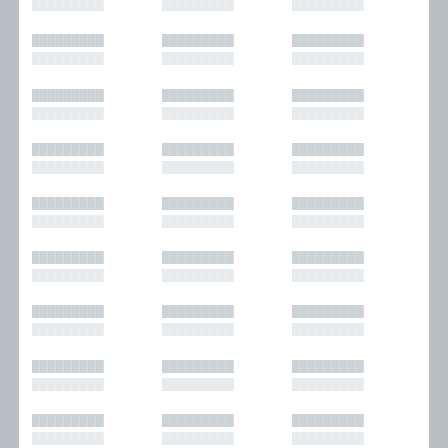
█████████
█████████
█████████
█████████
█████████
█████████
█████████
█████████
█████████
█████████
█████████
█████████
█████████
█████████
█████████
█████████
█████████
█████████
█████████
█████████
█████████
█████████
█████████
█████████
█████████
█████████
█████████
█████████
█████████
█████████
█████████
█████████
█████████
█████████
█████████
█████████
█████████
█████████
█████████
█████████
█████████
█████████
█████████
█████████
█████████
█████████
█████████
█████████
█████████
█████████
█████████