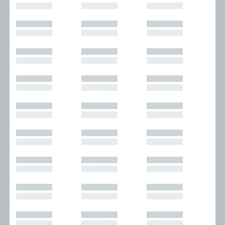
█████████
█████████
█████████
█████████
█████████
█████████
█████████
█████████
█████████
█████████
█████████
█████████
█████████
█████████
█████████
█████████
█████████
█████████
█████████
█████████
█████████
█████████
█████████
█████████
█████████
█████████
█████████
█████████
█████████
█████████
█████████
█████████
█████████
█████████
█████████
█████████
█████████
█████████
█████████
█████████
█████████
█████████
█████████
█████████
█████████
█████████
█████████
█████████
█████████
█████████
█████████