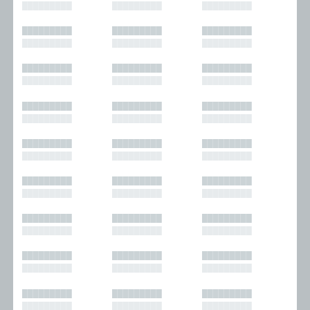
█████████
█████████
█████████
█████████
█████████
█████████
█████████
█████████
█████████
█████████
█████████
█████████
█████████
█████████
█████████
█████████
█████████
█████████
█████████
█████████
█████████
█████████
█████████
█████████
█████████
█████████
█████████
█████████
█████████
█████████
█████████
█████████
█████████
█████████
█████████
█████████
█████████
█████████
█████████
█████████
█████████
█████████
█████████
█████████
█████████
█████████
█████████
█████████
█████████
█████████
█████████