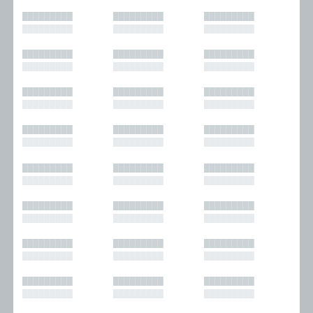
█████████
█████████
█████████
█████████
█████████
█████████
█████████
█████████
█████████
█████████
█████████
█████████
█████████
█████████
█████████
█████████
█████████
█████████
█████████
█████████
█████████
█████████
█████████
█████████
█████████
█████████
█████████
█████████
█████████
█████████
█████████
█████████
█████████
█████████
█████████
█████████
█████████
█████████
█████████
█████████
█████████
█████████
█████████
█████████
█████████
█████████
█████████
█████████