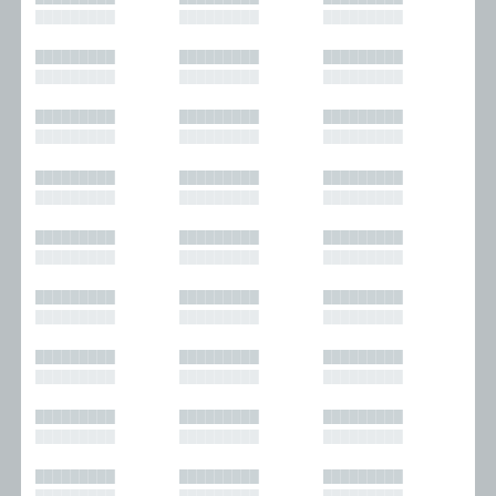
█████████
█████████
█████████
█████████
█████████
█████████
█████████
█████████
█████████
█████████
█████████
█████████
█████████
█████████
█████████
█████████
█████████
█████████
█████████
█████████
█████████
█████████
█████████
█████████
█████████
█████████
█████████
█████████
█████████
█████████
█████████
█████████
█████████
█████████
█████████
█████████
█████████
█████████
█████████
█████████
█████████
█████████
█████████
█████████
█████████
█████████
█████████
█████████