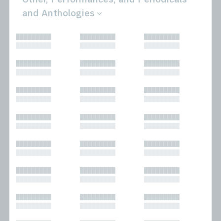
and Anthologies
All
Novels
█████████
█████████
█████████
Bibliophilic
Other
█████████
█████████
█████████
Columns
Performances
Forewords
Periodicals and
█████████
█████████
█████████
Interviews
Anthologies
█████████
█████████
█████████
Journalism
Plays
Kasimir
Short Stories
█████████
█████████
█████████
Nonfiction
█████████
█████████
█████████
█████████
█████████
█████████
█████████
█████████
█████████
█████████
█████████
█████████
█████████
█████████
█████████
█████████
█████████
█████████
█████████
█████████
█████████
█████████
█████████
█████████
█████████
█████████
█████████