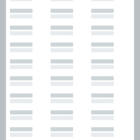
█████████
█████████
█████████
█████████
█████████
█████████
█████████
█████████
█████████
█████████
█████████
█████████
█████████
█████████
█████████
█████████
█████████
█████████
█████████
█████████
█████████
█████████
█████████
█████████
█████████
█████████
█████████
█████████
█████████
█████████
█████████
█████████
█████████
█████████
█████████
█████████
█████████
█████████
█████████
█████████
█████████
█████████
█████████
█████████
█████████
█████████
█████████
█████████