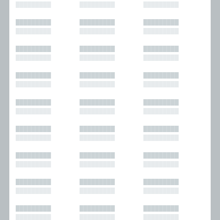
█████████
█████████
█████████
█████████
█████████
█████████
█████████
█████████
█████████
█████████
█████████
█████████
█████████
█████████
█████████
█████████
█████████
█████████
█████████
█████████
█████████
█████████
█████████
█████████
█████████
█████████
█████████
█████████
█████████
█████████
█████████
█████████
█████████
█████████
█████████
█████████
█████████
█████████
█████████
█████████
█████████
█████████
█████████
█████████
█████████
█████████
█████████
█████████
█████████
█████████
█████████