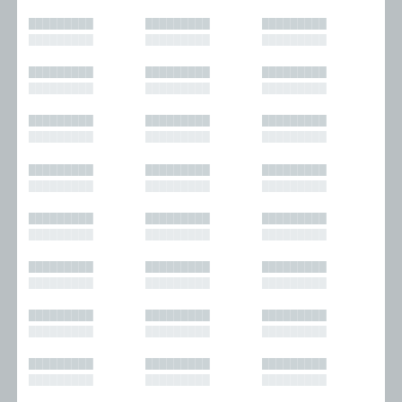
█████████
█████████
█████████
█████████
█████████
█████████
█████████
█████████
█████████
█████████
█████████
█████████
█████████
█████████
█████████
█████████
█████████
█████████
█████████
█████████
█████████
█████████
█████████
█████████
█████████
█████████
█████████
█████████
█████████
█████████
█████████
█████████
█████████
█████████
█████████
█████████
█████████
█████████
█████████
█████████
█████████
█████████
█████████
█████████
█████████
█████████
█████████
█████████