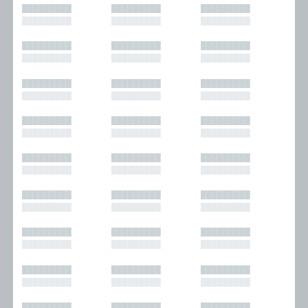
█████████
█████████
█████████
█████████
█████████
█████████
█████████
█████████
█████████
█████████
█████████
█████████
█████████
█████████
█████████
█████████
█████████
█████████
█████████
█████████
█████████
█████████
█████████
█████████
█████████
█████████
█████████
█████████
█████████
█████████
█████████
█████████
█████████
█████████
█████████
█████████
█████████
█████████
█████████
█████████
█████████
█████████
█████████
█████████
█████████
█████████
█████████
█████████
█████████
█████████
█████████