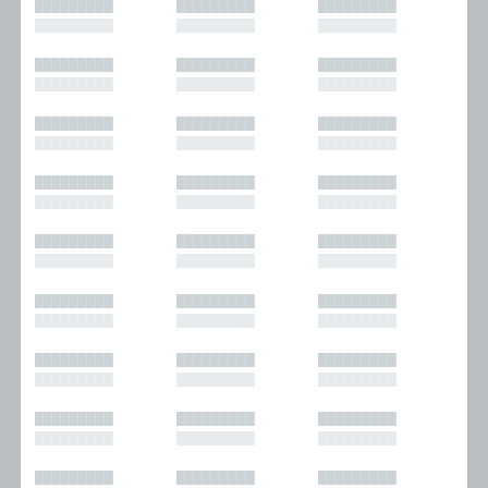
█████████
█████████
█████████
█████████
█████████
█████████
█████████
█████████
█████████
█████████
█████████
█████████
█████████
█████████
█████████
█████████
█████████
█████████
█████████
█████████
█████████
█████████
█████████
█████████
█████████
█████████
█████████
█████████
█████████
█████████
█████████
█████████
█████████
█████████
█████████
█████████
█████████
█████████
█████████
█████████
█████████
█████████
█████████
█████████
█████████
█████████
█████████
█████████
█████████
█████████
█████████