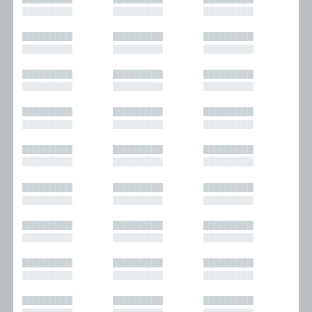
█████████
█████████
█████████
█████████
█████████
█████████
█████████
█████████
█████████
█████████
█████████
█████████
█████████
█████████
█████████
█████████
█████████
█████████
█████████
█████████
█████████
█████████
█████████
█████████
█████████
█████████
█████████
█████████
█████████
█████████
█████████
█████████
█████████
█████████
█████████
█████████
█████████
█████████
█████████
█████████
█████████
█████████
█████████
█████████
█████████
█████████
█████████
█████████