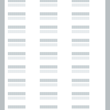
█████████
█████████
█████████
█████████
█████████
█████████
█████████
█████████
█████████
█████████
█████████
█████████
█████████
█████████
█████████
█████████
█████████
█████████
█████████
█████████
█████████
█████████
█████████
█████████
█████████
█████████
█████████
█████████
█████████
█████████
█████████
█████████
█████████
█████████
█████████
█████████
█████████
█████████
█████████
█████████
█████████
█████████
█████████
█████████
█████████
█████████
█████████
█████████
█████████
█████████
█████████