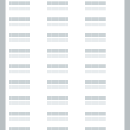
█████████
█████████
█████████
█████████
█████████
█████████
█████████
█████████
█████████
█████████
█████████
█████████
█████████
█████████
█████████
█████████
█████████
█████████
█████████
█████████
█████████
█████████
█████████
█████████
█████████
█████████
█████████
█████████
█████████
█████████
█████████
█████████
█████████
█████████
█████████
█████████
█████████
█████████
█████████
█████████
█████████
█████████
█████████
█████████
█████████
█████████
█████████
█████████
█████████
█████████
█████████