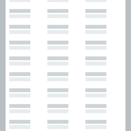
█████████
█████████
█████████
█████████
█████████
█████████
█████████
█████████
█████████
█████████
█████████
█████████
█████████
█████████
█████████
█████████
█████████
█████████
█████████
█████████
█████████
█████████
█████████
█████████
█████████
█████████
█████████
█████████
█████████
█████████
█████████
█████████
█████████
█████████
█████████
█████████
█████████
█████████
█████████
█████████
█████████
█████████
█████████
█████████
█████████
█████████
█████████
█████████
█████████
█████████
█████████