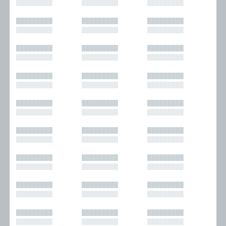
█████████
█████████
█████████
█████████
█████████
█████████
█████████
█████████
█████████
█████████
█████████
█████████
█████████
█████████
█████████
█████████
█████████
█████████
█████████
█████████
█████████
█████████
█████████
█████████
█████████
█████████
█████████
█████████
█████████
█████████
█████████
█████████
█████████
█████████
█████████
█████████
█████████
█████████
█████████
█████████
█████████
█████████
█████████
█████████
█████████
█████████
█████████
█████████
█████████
█████████
█████████