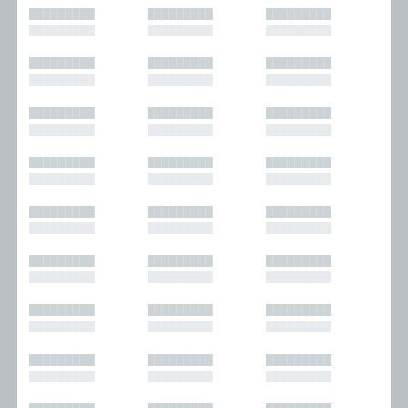
█████████
█████████
█████████
█████████
█████████
█████████
█████████
█████████
█████████
█████████
█████████
█████████
█████████
█████████
█████████
█████████
█████████
█████████
█████████
█████████
█████████
█████████
█████████
█████████
█████████
█████████
█████████
█████████
█████████
█████████
█████████
█████████
█████████
█████████
█████████
█████████
█████████
█████████
█████████
█████████
█████████
█████████
█████████
█████████
█████████
█████████
█████████
█████████