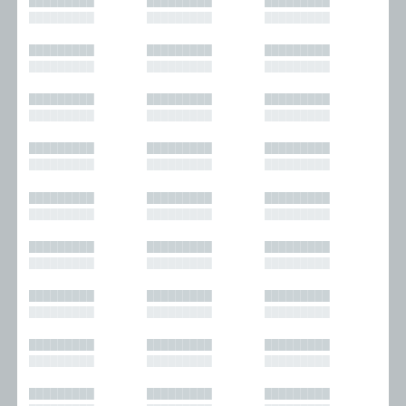
█████████
█████████
█████████
█████████
█████████
█████████
█████████
█████████
█████████
█████████
█████████
█████████
█████████
█████████
█████████
█████████
█████████
█████████
█████████
█████████
█████████
█████████
█████████
█████████
█████████
█████████
█████████
█████████
█████████
█████████
█████████
█████████
█████████
█████████
█████████
█████████
█████████
█████████
█████████
█████████
█████████
█████████
█████████
█████████
█████████
█████████
█████████
█████████
█████████
█████████
█████████