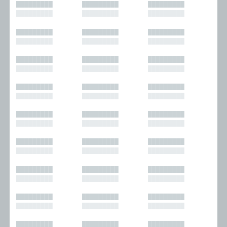
█████████
█████████
█████████
█████████
█████████
█████████
█████████
█████████
█████████
█████████
█████████
█████████
█████████
█████████
█████████
█████████
█████████
█████████
█████████
█████████
█████████
█████████
█████████
█████████
█████████
█████████
█████████
█████████
█████████
█████████
█████████
█████████
█████████
█████████
█████████
█████████
█████████
█████████
█████████
█████████
█████████
█████████
█████████
█████████
█████████
█████████
█████████
█████████
█████████
█████████
█████████