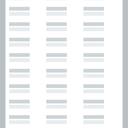
█████████
█████████
█████████
█████████
█████████
█████████
█████████
█████████
█████████
█████████
█████████
█████████
█████████
█████████
█████████
█████████
█████████
█████████
█████████
█████████
█████████
█████████
█████████
█████████
█████████
█████████
█████████
█████████
█████████
█████████
█████████
█████████
█████████
█████████
█████████
█████████
█████████
█████████
█████████
█████████
█████████
█████████
█████████
█████████
█████████
█████████
█████████
█████████