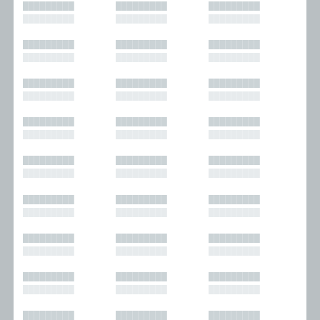
█████████
█████████
█████████
█████████
█████████
█████████
█████████
█████████
█████████
█████████
█████████
█████████
█████████
█████████
█████████
█████████
█████████
█████████
█████████
█████████
█████████
█████████
█████████
█████████
█████████
█████████
█████████
█████████
█████████
█████████
█████████
█████████
█████████
█████████
█████████
█████████
█████████
█████████
█████████
█████████
█████████
█████████
█████████
█████████
█████████
█████████
█████████
█████████
█████████
█████████
█████████