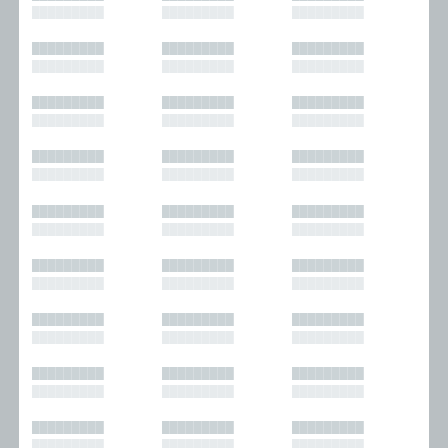
█████████
█████████
█████████
█████████
█████████
█████████
█████████
█████████
█████████
█████████
█████████
█████████
█████████
█████████
█████████
█████████
█████████
█████████
█████████
█████████
█████████
█████████
█████████
█████████
█████████
█████████
█████████
█████████
█████████
█████████
█████████
█████████
█████████
█████████
█████████
█████████
█████████
█████████
█████████
█████████
█████████
█████████
█████████
█████████
█████████
█████████
█████████
█████████
█████████
█████████
█████████