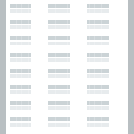
█████████
█████████
█████████
█████████
█████████
█████████
█████████
█████████
█████████
█████████
█████████
█████████
█████████
█████████
█████████
█████████
█████████
█████████
█████████
█████████
█████████
█████████
█████████
█████████
█████████
█████████
█████████
█████████
█████████
█████████
█████████
█████████
█████████
█████████
█████████
█████████
█████████
█████████
█████████
█████████
█████████
█████████
█████████
█████████
█████████
█████████
█████████
█████████