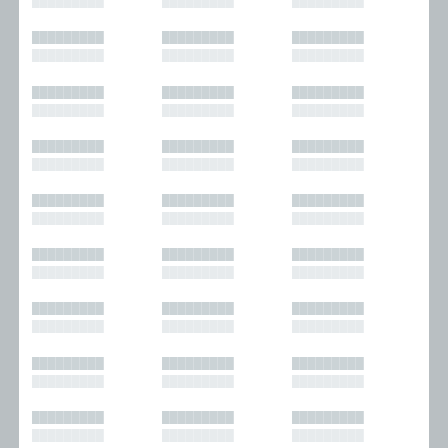
█████████
█████████
█████████
█████████
█████████
█████████
█████████
█████████
█████████
█████████
█████████
█████████
█████████
█████████
█████████
█████████
█████████
█████████
█████████
█████████
█████████
█████████
█████████
█████████
█████████
█████████
█████████
█████████
█████████
█████████
█████████
█████████
█████████
█████████
█████████
█████████
█████████
█████████
█████████
█████████
█████████
█████████
█████████
█████████
█████████
█████████
█████████
█████████
█████████
█████████
█████████