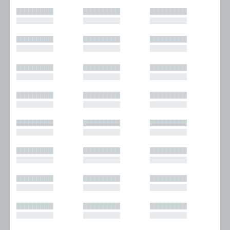
█████████
█████████
█████████
█████████
█████████
█████████
█████████
█████████
█████████
█████████
█████████
█████████
█████████
█████████
█████████
█████████
█████████
█████████
█████████
█████████
█████████
█████████
█████████
█████████
█████████
█████████
█████████
█████████
█████████
█████████
█████████
█████████
█████████
█████████
█████████
█████████
█████████
█████████
█████████
█████████
█████████
█████████
█████████
█████████
█████████
█████████
█████████
█████████