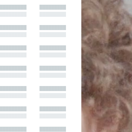
█████████
█████████
█████████
█████████
█████████
█████████
█████████
█████████
█████████
█████████
█████████
█████████
█████████
█████████
█████████
█████████
█████████
█████████
█████████
█████████
█████████
█████████
█████████
█████████
█████████
█████████