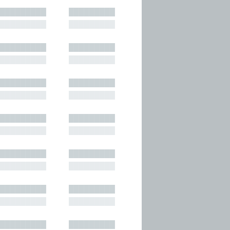
█████████
█████████
█████████
█████████
█████████
█████████
█████████
█████████
█████████
█████████
█████████
█████████
█████████
█████████
█████████
█████████
█████████
█████████
█████████
█████████
█████████
█████████
█████████
█████████
█████████
█████████