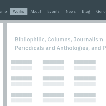
ome
Works
About
Events
News
Blog
Geno
Bibliophilic, Columns, Journalism,
Periodicals and Anthologies, and 
All
Nonfic
█████████
█████████
█████████
Bibliophilic
Novel
█████████
█████████
█████████
Columns
Other
Forewords
Perfo
█████████
█████████
█████████
Interviews
Period
█████████
█████████
█████████
Journalism
Plays
Kasimir
Short 
█████████
█████████
█████████
█████████
█████████
█████████