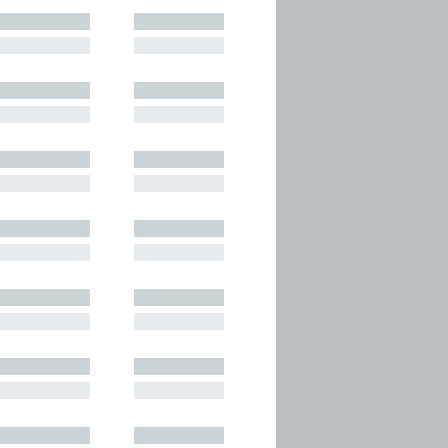
█████████
█████████
█████████
█████████
█████████
█████████
█████████
█████████
█████████
█████████
█████████
█████████
█████████
█████████
█████████
█████████
█████████
█████████
█████████
█████████
█████████
█████████
█████████
█████████
█████████
█████████