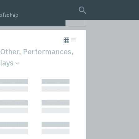
otschap
search query
 Other, Performances,
Plays
tion
█████████
█████████
s
█████████
█████████
rmances
█████████
█████████
icals and Anthologies
█████████
█████████
Stories
█████████
█████████
█████████
█████████