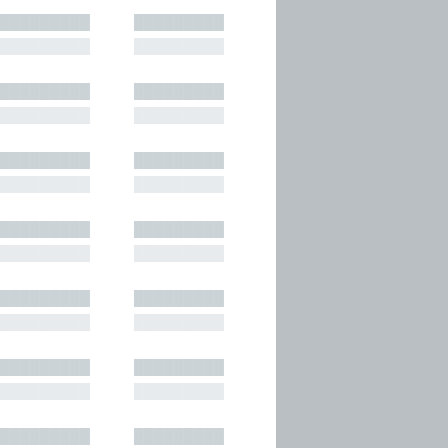
█████████
█████████
█████████
█████████
█████████
█████████
█████████
█████████
█████████
█████████
█████████
█████████
█████████
█████████
█████████
█████████
█████████
█████████
█████████
█████████
█████████
█████████
█████████
█████████
█████████
█████████