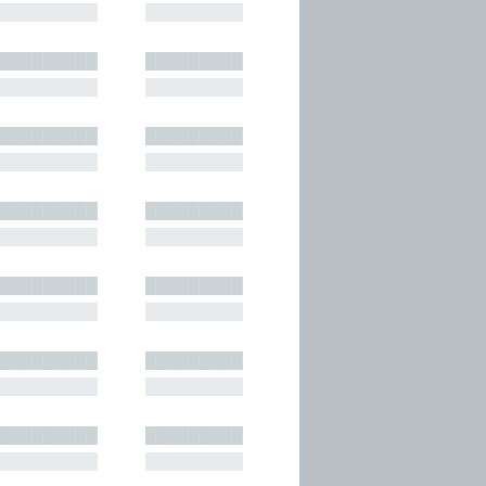
█████████
█████████
█████████
█████████
█████████
█████████
█████████
█████████
█████████
█████████
█████████
█████████
█████████
█████████
█████████
█████████
█████████
█████████
█████████
█████████
█████████
█████████
█████████
█████████
█████████
█████████