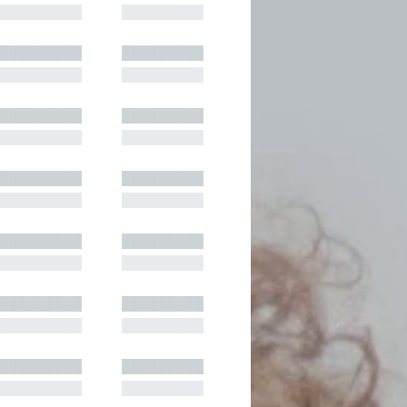
█████████
█████████
█████████
█████████
█████████
█████████
█████████
█████████
█████████
█████████
█████████
█████████
█████████
█████████
█████████
█████████
█████████
█████████
█████████
█████████
█████████
█████████
█████████
█████████
█████████
█████████