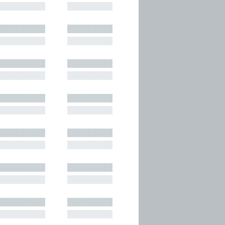
█████████
█████████
█████████
█████████
█████████
█████████
█████████
█████████
█████████
█████████
█████████
█████████
█████████
█████████
█████████
█████████
█████████
█████████
█████████
█████████
█████████
█████████
█████████
█████████
█████████
█████████