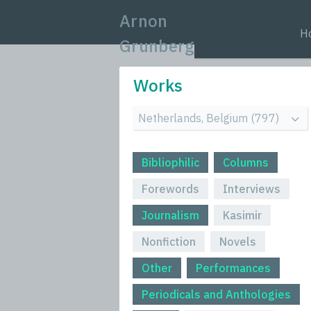
Arnon
H
Grunberg
Works
Bibliophilic
Columns
Forewords
Interviews
Journalism
Kasimir
Nonfiction
Novels
Other
Performances
Periodicals and Anthologies