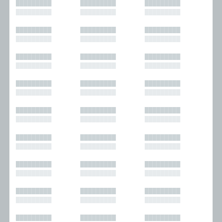
█████████
█████████
█████████
█████████
█████████
█████████
█████████
█████████
█████████
█████████
█████████
█████████
█████████
█████████
█████████
█████████
█████████
█████████
█████████
█████████
█████████
█████████
█████████
█████████
█████████
█████████
█████████
█████████
█████████
█████████
█████████
█████████
█████████
█████████
█████████
█████████
█████████
█████████
█████████
█████████
█████████
█████████
█████████
█████████
█████████
█████████
█████████
█████████
█████████
█████████
█████████