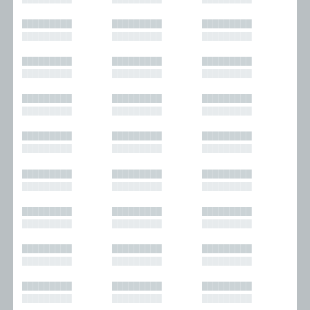
█████████
█████████
█████████
█████████
█████████
█████████
█████████
█████████
█████████
█████████
█████████
█████████
█████████
█████████
█████████
█████████
█████████
█████████
█████████
█████████
█████████
█████████
█████████
█████████
█████████
█████████
█████████
█████████
█████████
█████████
█████████
█████████
█████████
█████████
█████████
█████████
█████████
█████████
█████████
█████████
█████████
█████████
█████████
█████████
█████████
█████████
█████████
█████████