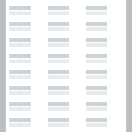
█████████
█████████
█████████
█████████
█████████
█████████
█████████
█████████
█████████
█████████
█████████
█████████
█████████
█████████
█████████
█████████
█████████
█████████
█████████
█████████
█████████
█████████
█████████
█████████
█████████
█████████
█████████
█████████
█████████
█████████
█████████
█████████
█████████
█████████
█████████
█████████
█████████
█████████
█████████
█████████
█████████
█████████
█████████
█████████
█████████
█████████
█████████
█████████