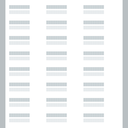
█████████
█████████
█████████
█████████
█████████
█████████
█████████
█████████
█████████
█████████
█████████
█████████
█████████
█████████
█████████
█████████
█████████
█████████
█████████
█████████
█████████
█████████
█████████
█████████
█████████
█████████
█████████
█████████
█████████
█████████
█████████
█████████
█████████
█████████
█████████
█████████
█████████
█████████
█████████
█████████
█████████
█████████
█████████
█████████
█████████
█████████
█████████
█████████