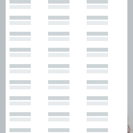
█████████
█████████
█████████
█████████
█████████
█████████
█████████
█████████
█████████
█████████
█████████
█████████
█████████
█████████
█████████
█████████
█████████
█████████
█████████
█████████
█████████
█████████
█████████
█████████
█████████
█████████
█████████
█████████
█████████
█████████
█████████
█████████
█████████
█████████
█████████
█████████
█████████
█████████
█████████
█████████
█████████
█████████
█████████
█████████
█████████
█████████
█████████
█████████
█████████
█████████
█████████