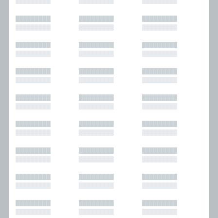
█████████
█████████
█████████
█████████
█████████
█████████
█████████
█████████
█████████
█████████
█████████
█████████
█████████
█████████
█████████
█████████
█████████
█████████
█████████
█████████
█████████
█████████
█████████
█████████
█████████
█████████
█████████
█████████
█████████
█████████
█████████
█████████
█████████
█████████
█████████
█████████
█████████
█████████
█████████
█████████
█████████
█████████
█████████
█████████
█████████
█████████
█████████
█████████
█████████
█████████
█████████