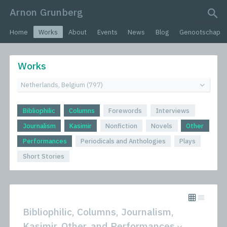
Arnon Grunberg
search query
Home
Works
About
Events
News
Blog
Genootschap
Works
Bibliophilic
Columns
Forewords
Interviews
Journalism
Kasimir
Nonfiction
Novels
Other
Performances
Periodicals and Anthologies
Plays
Short Stories
Bibliophilic, Columns, Journalism,
Kasimir, Other, and Performances