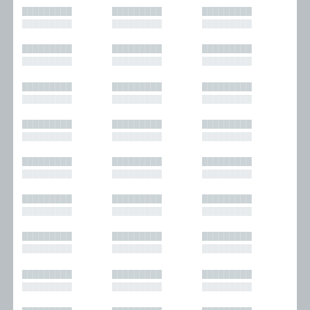
█████████
█████████
█████████
█████████
█████████
█████████
█████████
█████████
█████████
█████████
█████████
█████████
█████████
█████████
█████████
█████████
█████████
█████████
█████████
█████████
█████████
█████████
█████████
█████████
█████████
█████████
█████████
█████████
█████████
█████████
█████████
█████████
█████████
█████████
█████████
█████████
█████████
█████████
█████████
█████████
█████████
█████████
█████████
█████████
█████████
█████████
█████████
█████████