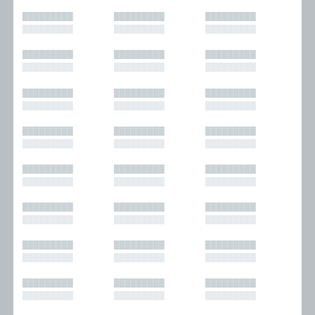
█████████
█████████
█████████
█████████
█████████
█████████
█████████
█████████
█████████
█████████
█████████
█████████
█████████
█████████
█████████
█████████
█████████
█████████
█████████
█████████
█████████
█████████
█████████
█████████
█████████
█████████
█████████
█████████
█████████
█████████
█████████
█████████
█████████
█████████
█████████
█████████
█████████
█████████
█████████
█████████
█████████
█████████
█████████
█████████
█████████
█████████
█████████
█████████