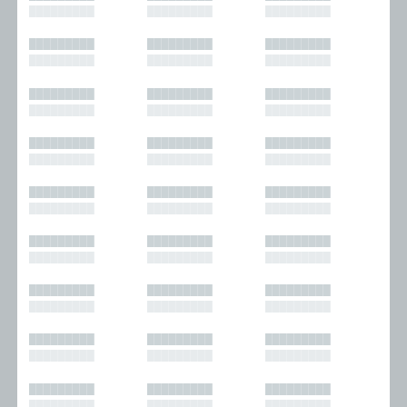
█████████
█████████
█████████
█████████
█████████
█████████
█████████
█████████
█████████
█████████
█████████
█████████
█████████
█████████
█████████
█████████
█████████
█████████
█████████
█████████
█████████
█████████
█████████
█████████
█████████
█████████
█████████
█████████
█████████
█████████
█████████
█████████
█████████
█████████
█████████
█████████
█████████
█████████
█████████
█████████
█████████
█████████
█████████
█████████
█████████
█████████
█████████
█████████
█████████
█████████
█████████