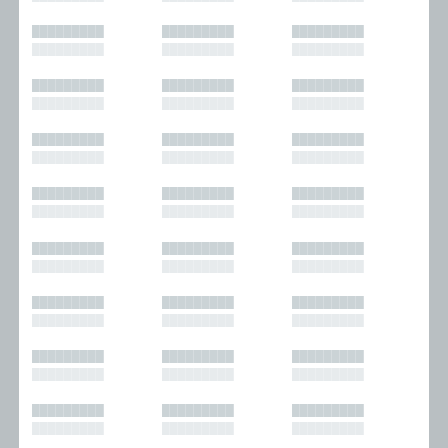
█████████
█████████
█████████
█████████
█████████
█████████
█████████
█████████
█████████
█████████
█████████
█████████
█████████
█████████
█████████
█████████
█████████
█████████
█████████
█████████
█████████
█████████
█████████
█████████
█████████
█████████
█████████
█████████
█████████
█████████
█████████
█████████
█████████
█████████
█████████
█████████
█████████
█████████
█████████
█████████
█████████
█████████
█████████
█████████
█████████
█████████
█████████
█████████