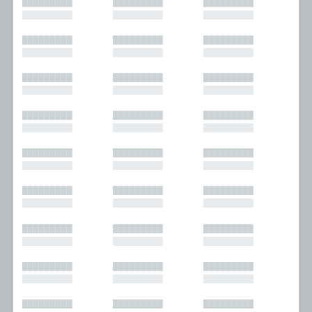
█████████
█████████
█████████
█████████
█████████
█████████
█████████
█████████
█████████
█████████
█████████
█████████
█████████
█████████
█████████
█████████
█████████
█████████
█████████
█████████
█████████
█████████
█████████
█████████
█████████
█████████
█████████
█████████
█████████
█████████
█████████
█████████
█████████
█████████
█████████
█████████
█████████
█████████
█████████
█████████
█████████
█████████
█████████
█████████
█████████
█████████
█████████
█████████
█████████
█████████
█████████