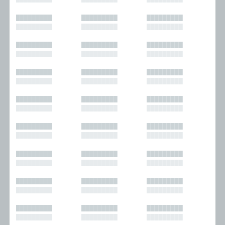
█████████
█████████
█████████
█████████
█████████
█████████
█████████
█████████
█████████
█████████
█████████
█████████
█████████
█████████
█████████
█████████
█████████
█████████
█████████
█████████
█████████
█████████
█████████
█████████
█████████
█████████
█████████
█████████
█████████
█████████
█████████
█████████
█████████
█████████
█████████
█████████
█████████
█████████
█████████
█████████
█████████
█████████
█████████
█████████
█████████
█████████
█████████
█████████