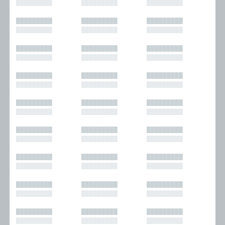
█████████
█████████
█████████
█████████
█████████
█████████
█████████
█████████
█████████
█████████
█████████
█████████
█████████
█████████
█████████
█████████
█████████
█████████
█████████
█████████
█████████
█████████
█████████
█████████
█████████
█████████
█████████
█████████
█████████
█████████
█████████
█████████
█████████
█████████
█████████
█████████
█████████
█████████
█████████
█████████
█████████
█████████
█████████
█████████
█████████
█████████
█████████
█████████
█████████
█████████
█████████