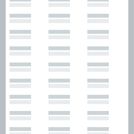
█████████
█████████
█████████
█████████
█████████
█████████
█████████
█████████
█████████
█████████
█████████
█████████
█████████
█████████
█████████
█████████
█████████
█████████
█████████
█████████
█████████
█████████
█████████
█████████
█████████
█████████
█████████
█████████
█████████
█████████
█████████
█████████
█████████
█████████
█████████
█████████
█████████
█████████
█████████
█████████
█████████
█████████
█████████
█████████
█████████
█████████
█████████
█████████