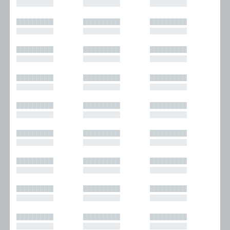
█████████
█████████
█████████
█████████
█████████
█████████
█████████
█████████
█████████
█████████
█████████
█████████
█████████
█████████
█████████
█████████
█████████
█████████
█████████
█████████
█████████
█████████
█████████
█████████
█████████
█████████
█████████
█████████
█████████
█████████
█████████
█████████
█████████
█████████
█████████
█████████
█████████
█████████
█████████
█████████
█████████
█████████
█████████
█████████
█████████
█████████
█████████
█████████
█████████
█████████
█████████