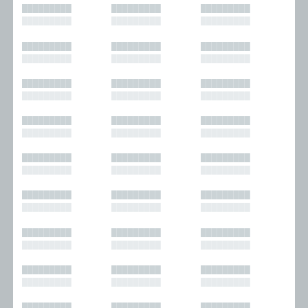
█████████
█████████
█████████
█████████
█████████
█████████
█████████
█████████
█████████
█████████
█████████
█████████
█████████
█████████
█████████
█████████
█████████
█████████
█████████
█████████
█████████
█████████
█████████
█████████
█████████
█████████
█████████
█████████
█████████
█████████
█████████
█████████
█████████
█████████
█████████
█████████
█████████
█████████
█████████
█████████
█████████
█████████
█████████
█████████
█████████
█████████
█████████
█████████
█████████
█████████
█████████