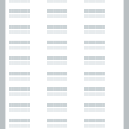
█████████
█████████
█████████
█████████
█████████
█████████
█████████
█████████
█████████
█████████
█████████
█████████
█████████
█████████
█████████
█████████
█████████
█████████
█████████
█████████
█████████
█████████
█████████
█████████
█████████
█████████
█████████
█████████
█████████
█████████
█████████
█████████
█████████
█████████
█████████
█████████
█████████
█████████
█████████
█████████
█████████
█████████
█████████
█████████
█████████
█████████
█████████
█████████
█████████
█████████
█████████