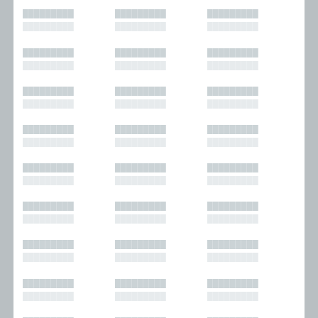
█████████
█████████
█████████
█████████
█████████
█████████
█████████
█████████
█████████
█████████
█████████
█████████
█████████
█████████
█████████
█████████
█████████
█████████
█████████
█████████
█████████
█████████
█████████
█████████
█████████
█████████
█████████
█████████
█████████
█████████
█████████
█████████
█████████
█████████
█████████
█████████
█████████
█████████
█████████
█████████
█████████
█████████
█████████
█████████
█████████
█████████
█████████
█████████