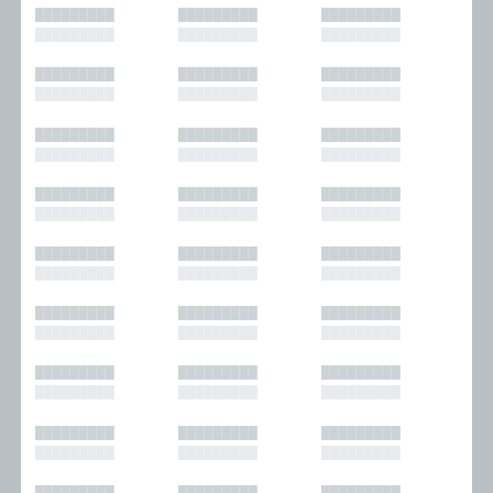
█████████
█████████
█████████
█████████
█████████
█████████
█████████
█████████
█████████
█████████
█████████
█████████
█████████
█████████
█████████
█████████
█████████
█████████
█████████
█████████
█████████
█████████
█████████
█████████
█████████
█████████
█████████
█████████
█████████
█████████
█████████
█████████
█████████
█████████
█████████
█████████
█████████
█████████
█████████
█████████
█████████
█████████
█████████
█████████
█████████
█████████
█████████
█████████
█████████
█████████
█████████