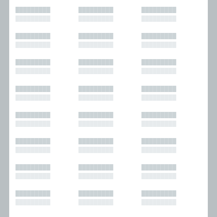
█████████
█████████
█████████
█████████
█████████
█████████
█████████
█████████
█████████
█████████
█████████
█████████
█████████
█████████
█████████
█████████
█████████
█████████
█████████
█████████
█████████
█████████
█████████
█████████
█████████
█████████
█████████
█████████
█████████
█████████
█████████
█████████
█████████
█████████
█████████
█████████
█████████
█████████
█████████
█████████
█████████
█████████
█████████
█████████
█████████
█████████
█████████
█████████