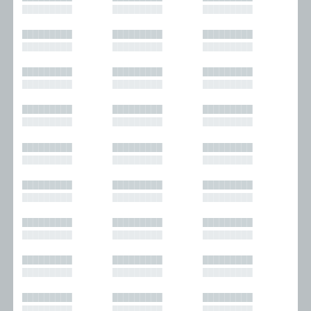
█████████
█████████
█████████
█████████
█████████
█████████
█████████
█████████
█████████
█████████
█████████
█████████
█████████
█████████
█████████
█████████
█████████
█████████
█████████
█████████
█████████
█████████
█████████
█████████
█████████
█████████
█████████
█████████
█████████
█████████
█████████
█████████
█████████
█████████
█████████
█████████
█████████
█████████
█████████
█████████
█████████
█████████
█████████
█████████
█████████
█████████
█████████
█████████
█████████
█████████
█████████