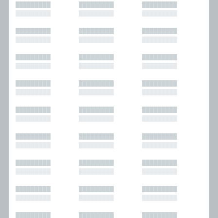
█████████
█████████
█████████
█████████
█████████
█████████
█████████
█████████
█████████
█████████
█████████
█████████
█████████
█████████
█████████
█████████
█████████
█████████
█████████
█████████
█████████
█████████
█████████
█████████
█████████
█████████
█████████
█████████
█████████
█████████
█████████
█████████
█████████
█████████
█████████
█████████
█████████
█████████
█████████
█████████
█████████
█████████
█████████
█████████
█████████
█████████
█████████
█████████
█████████
█████████
█████████