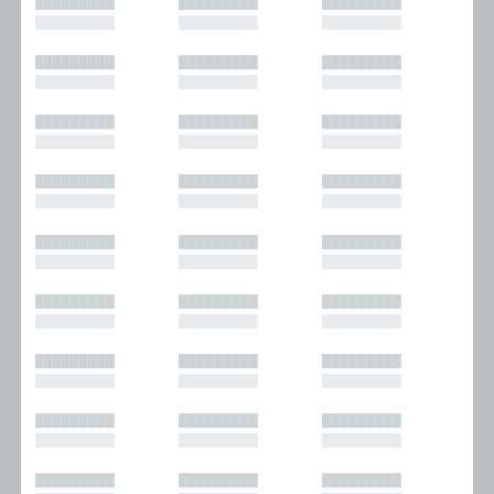
█████████
█████████
█████████
█████████
█████████
█████████
█████████
█████████
█████████
█████████
█████████
█████████
█████████
█████████
█████████
█████████
█████████
█████████
█████████
█████████
█████████
█████████
█████████
█████████
█████████
█████████
█████████
█████████
█████████
█████████
█████████
█████████
█████████
█████████
█████████
█████████
█████████
█████████
█████████
█████████
█████████
█████████
█████████
█████████
█████████
█████████
█████████
█████████
█████████
█████████
█████████