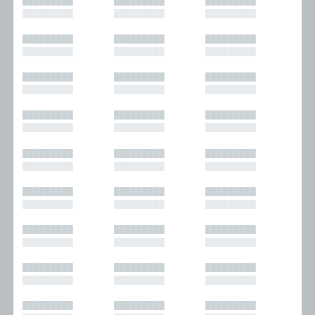
█████████
█████████
█████████
█████████
█████████
█████████
█████████
█████████
█████████
█████████
█████████
█████████
█████████
█████████
█████████
█████████
█████████
█████████
█████████
█████████
█████████
█████████
█████████
█████████
█████████
█████████
█████████
█████████
█████████
█████████
█████████
█████████
█████████
█████████
█████████
█████████
█████████
█████████
█████████
█████████
█████████
█████████
█████████
█████████
█████████
█████████
█████████
█████████
█████████
█████████
█████████