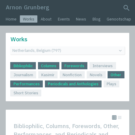
Arnon Grunberg
search query
Home
Works
About
Events
News
Blog
Genootschap
Works
Bibliophilic
Columns
Forewords
Interviews
Journalism
Kasimir
Nonfiction
Novels
Other
Performances
Periodicals and Anthologies
Plays
Short Stories
Bibliophilic, Columns, Forewords, Other,
Performances, and Periodicals and