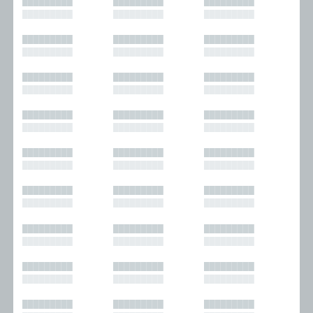
█████████
█████████
█████████
█████████
█████████
█████████
█████████
█████████
█████████
█████████
█████████
█████████
█████████
█████████
█████████
█████████
█████████
█████████
█████████
█████████
█████████
█████████
█████████
█████████
█████████
█████████
█████████
█████████
█████████
█████████
█████████
█████████
█████████
█████████
█████████
█████████
█████████
█████████
█████████
█████████
█████████
█████████
█████████
█████████
█████████
█████████
█████████
█████████
█████████
█████████
█████████