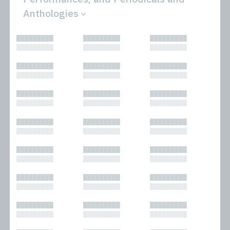
Anthologies
All
Novels
█████████
█████████
█████████
Bibliophilic
Other
█████████
█████████
█████████
Columns
Performances
Forewords
Periodicals and
█████████
█████████
█████████
Interviews
Anthologies
█████████
█████████
█████████
Journalism
Plays
Kasimir
Short Stories
█████████
█████████
█████████
Nonfiction
█████████
█████████
█████████
█████████
█████████
█████████
█████████
█████████
█████████
█████████
█████████
█████████
█████████
█████████
█████████
█████████
█████████
█████████
█████████
█████████
█████████
█████████
█████████
█████████
█████████
█████████
█████████