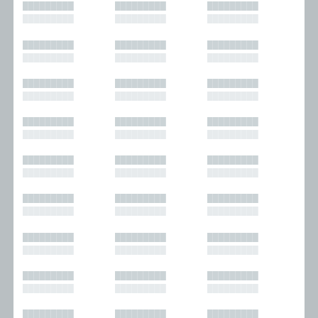
█████████
█████████
█████████
█████████
█████████
█████████
█████████
█████████
█████████
█████████
█████████
█████████
█████████
█████████
█████████
█████████
█████████
█████████
█████████
█████████
█████████
█████████
█████████
█████████
█████████
█████████
█████████
█████████
█████████
█████████
█████████
█████████
█████████
█████████
█████████
█████████
█████████
█████████
█████████
█████████
█████████
█████████
█████████
█████████
█████████
█████████
█████████
█████████
█████████
█████████
█████████