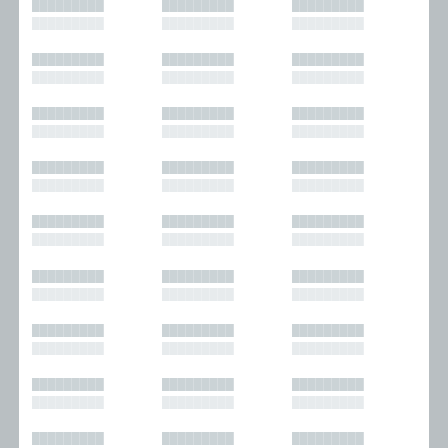
█████████
█████████
█████████
█████████
█████████
█████████
█████████
█████████
█████████
█████████
█████████
█████████
█████████
█████████
█████████
█████████
█████████
█████████
█████████
█████████
█████████
█████████
█████████
█████████
█████████
█████████
█████████
█████████
█████████
█████████
█████████
█████████
█████████
█████████
█████████
█████████
█████████
█████████
█████████
█████████
█████████
█████████
█████████
█████████
█████████
█████████
█████████
█████████
█████████
█████████
█████████