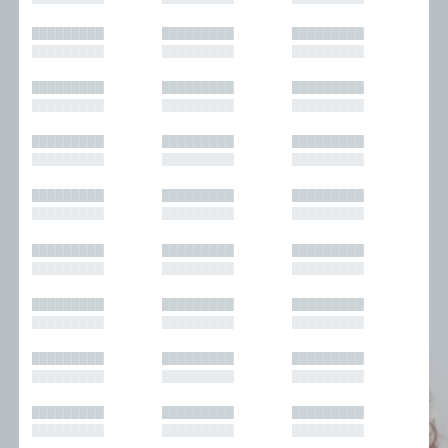
█████████
█████████
█████████
█████████
█████████
█████████
█████████
█████████
█████████
█████████
█████████
█████████
█████████
█████████
█████████
█████████
█████████
█████████
█████████
█████████
█████████
█████████
█████████
█████████
█████████
█████████
█████████
█████████
█████████
█████████
█████████
█████████
█████████
█████████
█████████
█████████
█████████
█████████
█████████
█████████
█████████
█████████
█████████
█████████
█████████
█████████
█████████
█████████