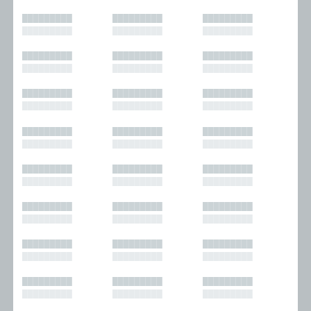
█████████
█████████
█████████
█████████
█████████
█████████
█████████
█████████
█████████
█████████
█████████
█████████
█████████
█████████
█████████
█████████
█████████
█████████
█████████
█████████
█████████
█████████
█████████
█████████
█████████
█████████
█████████
█████████
█████████
█████████
█████████
█████████
█████████
█████████
█████████
█████████
█████████
█████████
█████████
█████████
█████████
█████████
█████████
█████████
█████████
█████████
█████████
█████████