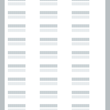
█████████
█████████
█████████
█████████
█████████
█████████
█████████
█████████
█████████
█████████
█████████
█████████
█████████
█████████
█████████
█████████
█████████
█████████
█████████
█████████
█████████
█████████
█████████
█████████
█████████
█████████
█████████
█████████
█████████
█████████
█████████
█████████
█████████
█████████
█████████
█████████
█████████
█████████
█████████
█████████
█████████
█████████
█████████
█████████
█████████
█████████
█████████
█████████