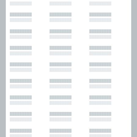
█████████
█████████
█████████
█████████
█████████
█████████
█████████
█████████
█████████
█████████
█████████
█████████
█████████
█████████
█████████
█████████
█████████
█████████
█████████
█████████
█████████
█████████
█████████
█████████
█████████
█████████
█████████
█████████
█████████
█████████
█████████
█████████
█████████
█████████
█████████
█████████
█████████
█████████
█████████
█████████
█████████
█████████
█████████
█████████
█████████
█████████
█████████
█████████
█████████
█████████
█████████