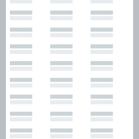
█████████
█████████
█████████
█████████
█████████
█████████
█████████
█████████
█████████
█████████
█████████
█████████
█████████
█████████
█████████
█████████
█████████
█████████
█████████
█████████
█████████
█████████
█████████
█████████
█████████
█████████
█████████
█████████
█████████
█████████
█████████
█████████
█████████
█████████
█████████
█████████
█████████
█████████
█████████
█████████
█████████
█████████
█████████
█████████
█████████
█████████
█████████
█████████
█████████
█████████
█████████