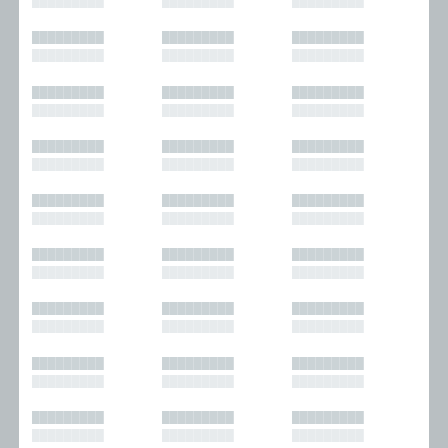
█████████
█████████
█████████
█████████
█████████
█████████
█████████
█████████
█████████
█████████
█████████
█████████
█████████
█████████
█████████
█████████
█████████
█████████
█████████
█████████
█████████
█████████
█████████
█████████
█████████
█████████
█████████
█████████
█████████
█████████
█████████
█████████
█████████
█████████
█████████
█████████
█████████
█████████
█████████
█████████
█████████
█████████
█████████
█████████
█████████
█████████
█████████
█████████
█████████
█████████
█████████