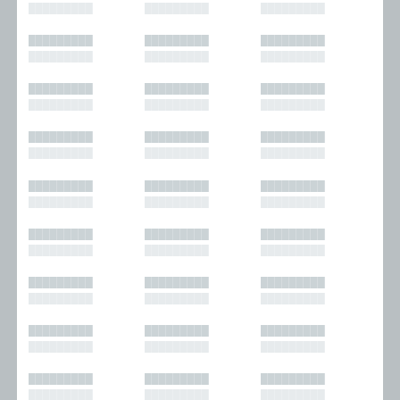
█████████
█████████
█████████
█████████
█████████
█████████
█████████
█████████
█████████
█████████
█████████
█████████
█████████
█████████
█████████
█████████
█████████
█████████
█████████
█████████
█████████
█████████
█████████
█████████
█████████
█████████
█████████
█████████
█████████
█████████
█████████
█████████
█████████
█████████
█████████
█████████
█████████
█████████
█████████
█████████
█████████
█████████
█████████
█████████
█████████
█████████
█████████
█████████
█████████
█████████
█████████