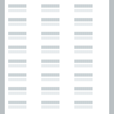
█████████
█████████
█████████
█████████
█████████
█████████
█████████
█████████
█████████
█████████
█████████
█████████
█████████
█████████
█████████
█████████
█████████
█████████
█████████
█████████
█████████
█████████
█████████
█████████
█████████
█████████
█████████
█████████
█████████
█████████
█████████
█████████
█████████
█████████
█████████
█████████
█████████
█████████
█████████
█████████
█████████
█████████
█████████
█████████
█████████
█████████
█████████
█████████