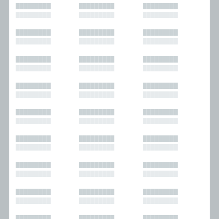
█████████
█████████
█████████
█████████
█████████
█████████
█████████
█████████
█████████
█████████
█████████
█████████
█████████
█████████
█████████
█████████
█████████
█████████
█████████
█████████
█████████
█████████
█████████
█████████
█████████
█████████
█████████
█████████
█████████
█████████
█████████
█████████
█████████
█████████
█████████
█████████
█████████
█████████
█████████
█████████
█████████
█████████
█████████
█████████
█████████
█████████
█████████
█████████
█████████
█████████
█████████