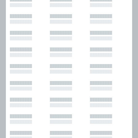
█████████
█████████
█████████
█████████
█████████
█████████
█████████
█████████
█████████
█████████
█████████
█████████
█████████
█████████
█████████
█████████
█████████
█████████
█████████
█████████
█████████
█████████
█████████
█████████
█████████
█████████
█████████
█████████
█████████
█████████
█████████
█████████
█████████
█████████
█████████
█████████
█████████
█████████
█████████
█████████
█████████
█████████
█████████
█████████
█████████
█████████
█████████
█████████