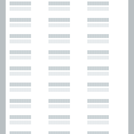
█████████
█████████
█████████
█████████
█████████
█████████
█████████
█████████
█████████
█████████
█████████
█████████
█████████
█████████
█████████
█████████
█████████
█████████
█████████
█████████
█████████
█████████
█████████
█████████
█████████
█████████
█████████
█████████
█████████
█████████
█████████
█████████
█████████
█████████
█████████
█████████
█████████
█████████
█████████
█████████
█████████
█████████
█████████
█████████
█████████
█████████
█████████
█████████
█████████
█████████
█████████