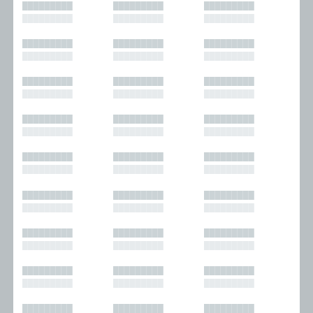
█████████
█████████
█████████
█████████
█████████
█████████
█████████
█████████
█████████
█████████
█████████
█████████
█████████
█████████
█████████
█████████
█████████
█████████
█████████
█████████
█████████
█████████
█████████
█████████
█████████
█████████
█████████
█████████
█████████
█████████
█████████
█████████
█████████
█████████
█████████
█████████
█████████
█████████
█████████
█████████
█████████
█████████
█████████
█████████
█████████
█████████
█████████
█████████
█████████
█████████
█████████