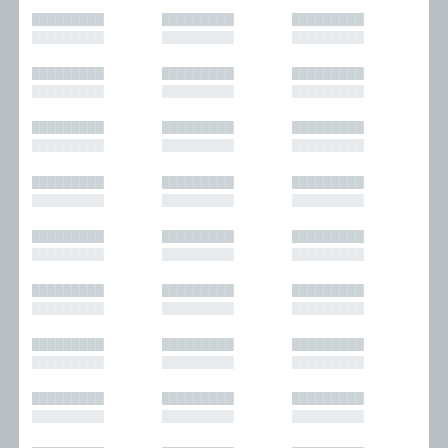
█████████
█████████
█████████
█████████
█████████
█████████
█████████
█████████
█████████
█████████
█████████
█████████
█████████
█████████
█████████
█████████
█████████
█████████
█████████
█████████
█████████
█████████
█████████
█████████
█████████
█████████
█████████
█████████
█████████
█████████
█████████
█████████
█████████
█████████
█████████
█████████
█████████
█████████
█████████
█████████
█████████
█████████
█████████
█████████
█████████
█████████
█████████
█████████