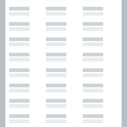
█████████
█████████
█████████
█████████
█████████
█████████
█████████
█████████
█████████
█████████
█████████
█████████
█████████
█████████
█████████
█████████
█████████
█████████
█████████
█████████
█████████
█████████
█████████
█████████
█████████
█████████
█████████
█████████
█████████
█████████
█████████
█████████
█████████
█████████
█████████
█████████
█████████
█████████
█████████
█████████
█████████
█████████
█████████
█████████
█████████
█████████
█████████
█████████