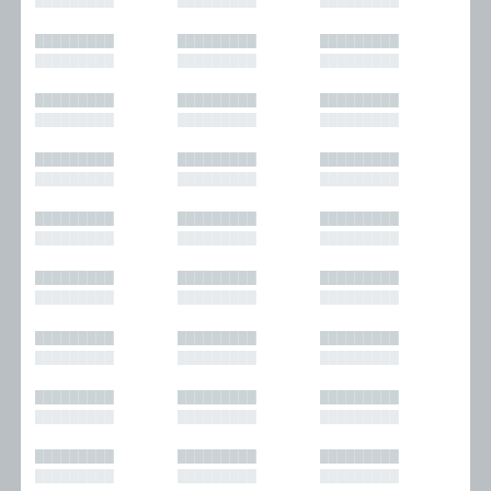
█████████
█████████
█████████
█████████
█████████
█████████
█████████
█████████
█████████
█████████
█████████
█████████
█████████
█████████
█████████
█████████
█████████
█████████
█████████
█████████
█████████
█████████
█████████
█████████
█████████
█████████
█████████
█████████
█████████
█████████
█████████
█████████
█████████
█████████
█████████
█████████
█████████
█████████
█████████
█████████
█████████
█████████
█████████
█████████
█████████
█████████
█████████
█████████
█████████
█████████
█████████