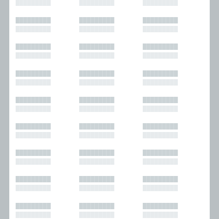
█████████
█████████
█████████
█████████
█████████
█████████
█████████
█████████
█████████
█████████
█████████
█████████
█████████
█████████
█████████
█████████
█████████
█████████
█████████
█████████
█████████
█████████
█████████
█████████
█████████
█████████
█████████
█████████
█████████
█████████
█████████
█████████
█████████
█████████
█████████
█████████
█████████
█████████
█████████
█████████
█████████
█████████
█████████
█████████
█████████
█████████
█████████
█████████
█████████
█████████
█████████