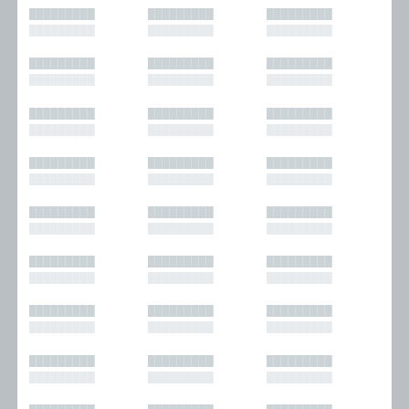
█████████
█████████
█████████
█████████
█████████
█████████
█████████
█████████
█████████
█████████
█████████
█████████
█████████
█████████
█████████
█████████
█████████
█████████
█████████
█████████
█████████
█████████
█████████
█████████
█████████
█████████
█████████
█████████
█████████
█████████
█████████
█████████
█████████
█████████
█████████
█████████
█████████
█████████
█████████
█████████
█████████
█████████
█████████
█████████
█████████
█████████
█████████
█████████