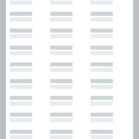
█████████
█████████
█████████
█████████
█████████
█████████
█████████
█████████
█████████
█████████
█████████
█████████
█████████
█████████
█████████
█████████
█████████
█████████
█████████
█████████
█████████
█████████
█████████
█████████
█████████
█████████
█████████
█████████
█████████
█████████
█████████
█████████
█████████
█████████
█████████
█████████
█████████
█████████
█████████
█████████
█████████
█████████
█████████
█████████
█████████
█████████
█████████
█████████
█████████
█████████
█████████