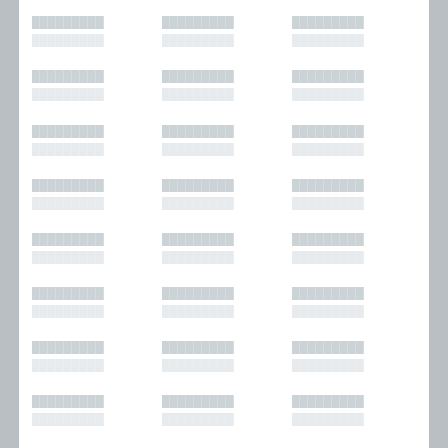
█████████
█████████
█████████
█████████
█████████
█████████
█████████
█████████
█████████
█████████
█████████
█████████
█████████
█████████
█████████
█████████
█████████
█████████
█████████
█████████
█████████
█████████
█████████
█████████
█████████
█████████
█████████
█████████
█████████
█████████
█████████
█████████
█████████
█████████
█████████
█████████
█████████
█████████
█████████
█████████
█████████
█████████
█████████
█████████
█████████
█████████
█████████
█████████