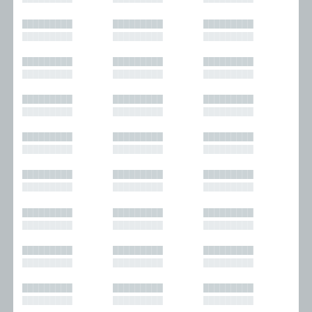
█████████
█████████
█████████
█████████
█████████
█████████
█████████
█████████
█████████
█████████
█████████
█████████
█████████
█████████
█████████
█████████
█████████
█████████
█████████
█████████
█████████
█████████
█████████
█████████
█████████
█████████
█████████
█████████
█████████
█████████
█████████
█████████
█████████
█████████
█████████
█████████
█████████
█████████
█████████
█████████
█████████
█████████
█████████
█████████
█████████
█████████
█████████
█████████