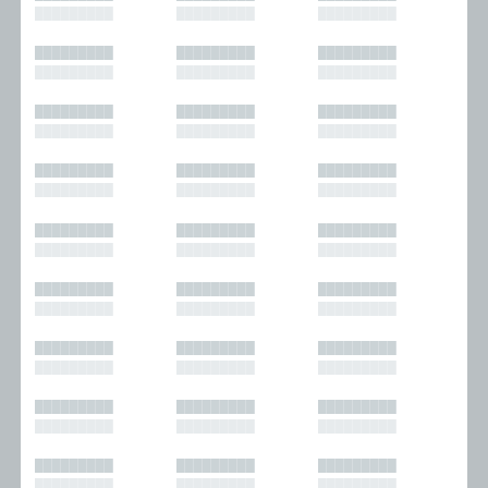
█████████
█████████
█████████
█████████
█████████
█████████
█████████
█████████
█████████
█████████
█████████
█████████
█████████
█████████
█████████
█████████
█████████
█████████
█████████
█████████
█████████
█████████
█████████
█████████
█████████
█████████
█████████
█████████
█████████
█████████
█████████
█████████
█████████
█████████
█████████
█████████
█████████
█████████
█████████
█████████
█████████
█████████
█████████
█████████
█████████
█████████
█████████
█████████
█████████
█████████
█████████