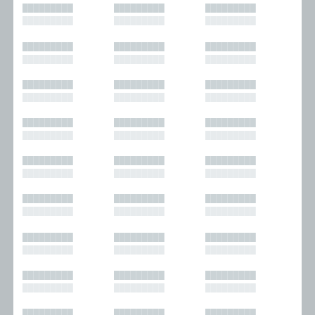
█████████
█████████
█████████
█████████
█████████
█████████
█████████
█████████
█████████
█████████
█████████
█████████
█████████
█████████
█████████
█████████
█████████
█████████
█████████
█████████
█████████
█████████
█████████
█████████
█████████
█████████
█████████
█████████
█████████
█████████
█████████
█████████
█████████
█████████
█████████
█████████
█████████
█████████
█████████
█████████
█████████
█████████
█████████
█████████
█████████
█████████
█████████
█████████
█████████
█████████
█████████