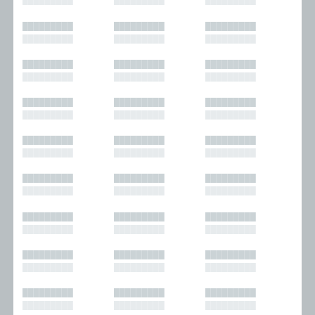
█████████
█████████
█████████
█████████
█████████
█████████
█████████
█████████
█████████
█████████
█████████
█████████
█████████
█████████
█████████
█████████
█████████
█████████
█████████
█████████
█████████
█████████
█████████
█████████
█████████
█████████
█████████
█████████
█████████
█████████
█████████
█████████
█████████
█████████
█████████
█████████
█████████
█████████
█████████
█████████
█████████
█████████
█████████
█████████
█████████
█████████
█████████
█████████
█████████
█████████
█████████