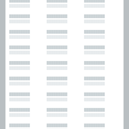
█████████
█████████
█████████
█████████
█████████
█████████
█████████
█████████
█████████
█████████
█████████
█████████
█████████
█████████
█████████
█████████
█████████
█████████
█████████
█████████
█████████
█████████
█████████
█████████
█████████
█████████
█████████
█████████
█████████
█████████
█████████
█████████
█████████
█████████
█████████
█████████
█████████
█████████
█████████
█████████
█████████
█████████
█████████
█████████
█████████
█████████
█████████
█████████
█████████
█████████
█████████