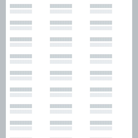
█████████
█████████
█████████
█████████
█████████
█████████
█████████
█████████
█████████
█████████
█████████
█████████
█████████
█████████
█████████
█████████
█████████
█████████
█████████
█████████
█████████
█████████
█████████
█████████
█████████
█████████
█████████
█████████
█████████
█████████
█████████
█████████
█████████
█████████
█████████
█████████
█████████
█████████
█████████
█████████
█████████
█████████
█████████
█████████
█████████
█████████
█████████
█████████