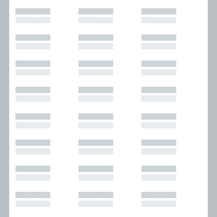
█████████
█████████
█████████
█████████
█████████
█████████
█████████
█████████
█████████
█████████
█████████
█████████
█████████
█████████
█████████
█████████
█████████
█████████
█████████
█████████
█████████
█████████
█████████
█████████
█████████
█████████
█████████
█████████
█████████
█████████
█████████
█████████
█████████
█████████
█████████
█████████
█████████
█████████
█████████
█████████
█████████
█████████
█████████
█████████
█████████
█████████
█████████
█████████