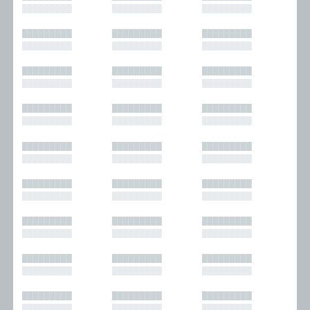
█████████
█████████
█████████
█████████
█████████
█████████
█████████
█████████
█████████
█████████
█████████
█████████
█████████
█████████
█████████
█████████
█████████
█████████
█████████
█████████
█████████
█████████
█████████
█████████
█████████
█████████
█████████
█████████
█████████
█████████
█████████
█████████
█████████
█████████
█████████
█████████
█████████
█████████
█████████
█████████
█████████
█████████
█████████
█████████
█████████
█████████
█████████
█████████
█████████
█████████
█████████