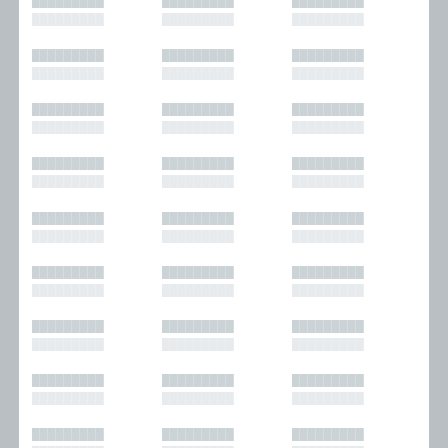
█████████
█████████
█████████
█████████
█████████
█████████
█████████
█████████
█████████
█████████
█████████
█████████
█████████
█████████
█████████
█████████
█████████
█████████
█████████
█████████
█████████
█████████
█████████
█████████
█████████
█████████
█████████
█████████
█████████
█████████
█████████
█████████
█████████
█████████
█████████
█████████
█████████
█████████
█████████
█████████
█████████
█████████
█████████
█████████
█████████
█████████
█████████
█████████
█████████
█████████
█████████