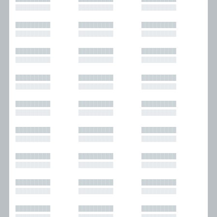
█████████
█████████
█████████
█████████
█████████
█████████
█████████
█████████
█████████
█████████
█████████
█████████
█████████
█████████
█████████
█████████
█████████
█████████
█████████
█████████
█████████
█████████
█████████
█████████
█████████
█████████
█████████
█████████
█████████
█████████
█████████
█████████
█████████
█████████
█████████
█████████
█████████
█████████
█████████
█████████
█████████
█████████
█████████
█████████
█████████
█████████
█████████
█████████