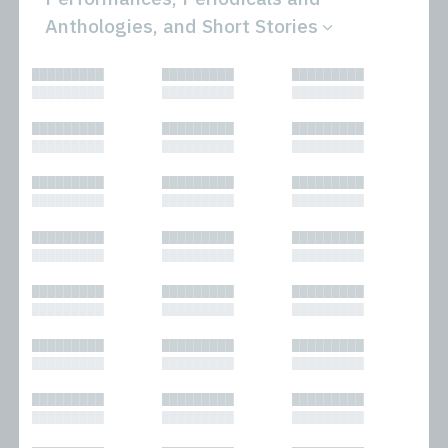
Anthologies, and Short Stories
All
Novels
█████████
█████████
█████████
Bibliophilic
Other
█████████
█████████
█████████
Columns
Performances
Forewords
Periodicals and
█████████
█████████
█████████
Interviews
Anthologies
█████████
█████████
█████████
Journalism
Plays
Kasimir
Short Stories
█████████
█████████
█████████
Nonfiction
█████████
█████████
█████████
█████████
█████████
█████████
█████████
█████████
█████████
█████████
█████████
█████████
█████████
█████████
█████████
█████████
█████████
█████████
█████████
█████████
█████████
█████████
█████████
█████████
█████████
█████████
█████████