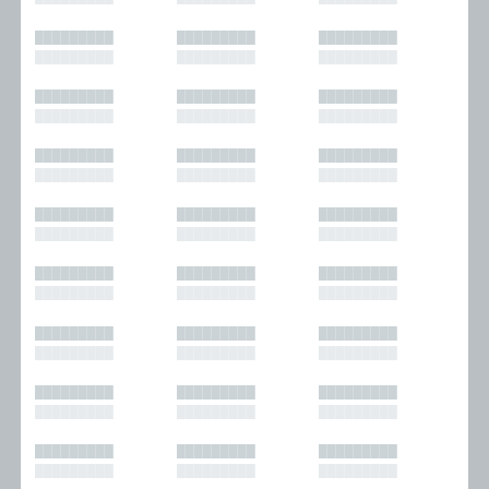
█████████
█████████
█████████
█████████
█████████
█████████
█████████
█████████
█████████
█████████
█████████
█████████
█████████
█████████
█████████
█████████
█████████
█████████
█████████
█████████
█████████
█████████
█████████
█████████
█████████
█████████
█████████
█████████
█████████
█████████
█████████
█████████
█████████
█████████
█████████
█████████
█████████
█████████
█████████
█████████
█████████
█████████
█████████
█████████
█████████
█████████
█████████
█████████