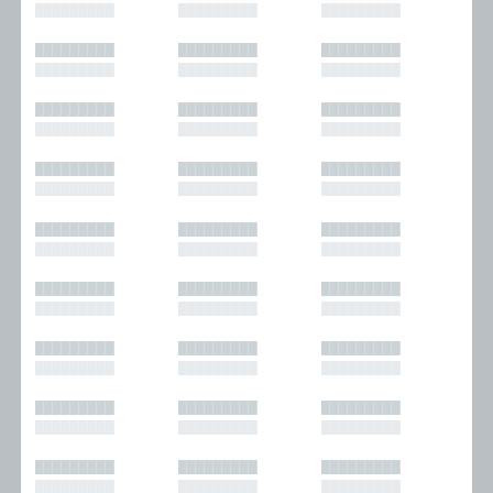
█████████
█████████
█████████
█████████
█████████
█████████
█████████
█████████
█████████
█████████
█████████
█████████
█████████
█████████
█████████
█████████
█████████
█████████
█████████
█████████
█████████
█████████
█████████
█████████
█████████
█████████
█████████
█████████
█████████
█████████
█████████
█████████
█████████
█████████
█████████
█████████
█████████
█████████
█████████
█████████
█████████
█████████
█████████
█████████
█████████
█████████
█████████
█████████
█████████
█████████
█████████