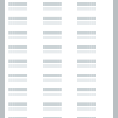
█████████
█████████
█████████
█████████
█████████
█████████
█████████
█████████
█████████
█████████
█████████
█████████
█████████
█████████
█████████
█████████
█████████
█████████
█████████
█████████
█████████
█████████
█████████
█████████
█████████
█████████
█████████
█████████
█████████
█████████
█████████
█████████
█████████
█████████
█████████
█████████
█████████
█████████
█████████
█████████
█████████
█████████
█████████
█████████
█████████
█████████
█████████
█████████