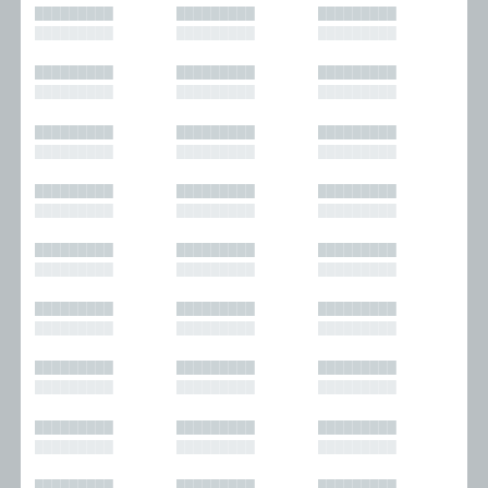
█████████
█████████
█████████
█████████
█████████
█████████
█████████
█████████
█████████
█████████
█████████
█████████
█████████
█████████
█████████
█████████
█████████
█████████
█████████
█████████
█████████
█████████
█████████
█████████
█████████
█████████
█████████
█████████
█████████
█████████
█████████
█████████
█████████
█████████
█████████
█████████
█████████
█████████
█████████
█████████
█████████
█████████
█████████
█████████
█████████
█████████
█████████
█████████
█████████
█████████
█████████