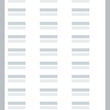
█████████
█████████
█████████
█████████
█████████
█████████
█████████
█████████
█████████
█████████
█████████
█████████
█████████
█████████
█████████
█████████
█████████
█████████
█████████
█████████
█████████
█████████
█████████
█████████
█████████
█████████
█████████
█████████
█████████
█████████
█████████
█████████
█████████
█████████
█████████
█████████
█████████
█████████
█████████
█████████
█████████
█████████
█████████
█████████
█████████
█████████
█████████
█████████
█████████
█████████
█████████