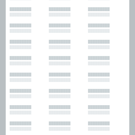
█████████
█████████
█████████
█████████
█████████
█████████
█████████
█████████
█████████
█████████
█████████
█████████
█████████
█████████
█████████
█████████
█████████
█████████
█████████
█████████
█████████
█████████
█████████
█████████
█████████
█████████
█████████
█████████
█████████
█████████
█████████
█████████
█████████
█████████
█████████
█████████
█████████
█████████
█████████
█████████
█████████
█████████
█████████
█████████
█████████
█████████
█████████
█████████