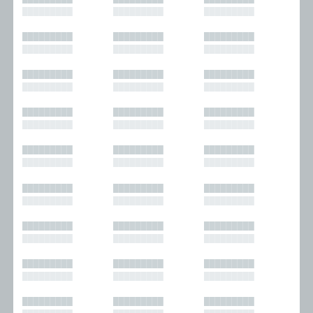
█████████
█████████
█████████
█████████
█████████
█████████
█████████
█████████
█████████
█████████
█████████
█████████
█████████
█████████
█████████
█████████
█████████
█████████
█████████
█████████
█████████
█████████
█████████
█████████
█████████
█████████
█████████
█████████
█████████
█████████
█████████
█████████
█████████
█████████
█████████
█████████
█████████
█████████
█████████
█████████
█████████
█████████
█████████
█████████
█████████
█████████
█████████
█████████