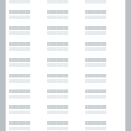
█████████
█████████
█████████
█████████
█████████
█████████
█████████
█████████
█████████
█████████
█████████
█████████
█████████
█████████
█████████
█████████
█████████
█████████
█████████
█████████
█████████
█████████
█████████
█████████
█████████
█████████
█████████
█████████
█████████
█████████
█████████
█████████
█████████
█████████
█████████
█████████
█████████
█████████
█████████
█████████
█████████
█████████
█████████
█████████
█████████
█████████
█████████
█████████
█████████
█████████
█████████