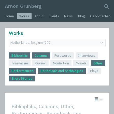
Arnon Grunberg
search query
Home
Works
About
Events
News
Blog
Genootschap
Works
Bibliophilic
Columns
Forewords
Interviews
Journalism
Kasimir
Nonfiction
Novels
Other
Performances
Periodicals and Anthologies
Plays
Short Stories
Bibliophilic, Columns, Other,
Performances, Periodicals and