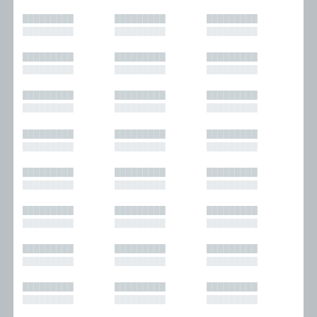
█████████
█████████
█████████
█████████
█████████
█████████
█████████
█████████
█████████
█████████
█████████
█████████
█████████
█████████
█████████
█████████
█████████
█████████
█████████
█████████
█████████
█████████
█████████
█████████
█████████
█████████
█████████
█████████
█████████
█████████
█████████
█████████
█████████
█████████
█████████
█████████
█████████
█████████
█████████
█████████
█████████
█████████
█████████
█████████
█████████
█████████
█████████
█████████