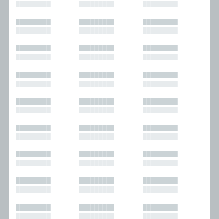
█████████
█████████
█████████
█████████
█████████
█████████
█████████
█████████
█████████
█████████
█████████
█████████
█████████
█████████
█████████
█████████
█████████
█████████
█████████
█████████
█████████
█████████
█████████
█████████
█████████
█████████
█████████
█████████
█████████
█████████
█████████
█████████
█████████
█████████
█████████
█████████
█████████
█████████
█████████
█████████
█████████
█████████
█████████
█████████
█████████
█████████
█████████
█████████
█████████
█████████
█████████