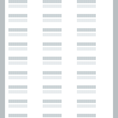
█████████
█████████
█████████
█████████
█████████
█████████
█████████
█████████
█████████
█████████
█████████
█████████
█████████
█████████
█████████
█████████
█████████
█████████
█████████
█████████
█████████
█████████
█████████
█████████
█████████
█████████
█████████
█████████
█████████
█████████
█████████
█████████
█████████
█████████
█████████
█████████
█████████
█████████
█████████
█████████
█████████
█████████
█████████
█████████
█████████
█████████
█████████
█████████
█████████
█████████
█████████