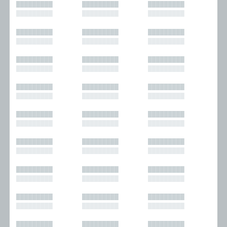
█████████
█████████
█████████
█████████
█████████
█████████
█████████
█████████
█████████
█████████
█████████
█████████
█████████
█████████
█████████
█████████
█████████
█████████
█████████
█████████
█████████
█████████
█████████
█████████
█████████
█████████
█████████
█████████
█████████
█████████
█████████
█████████
█████████
█████████
█████████
█████████
█████████
█████████
█████████
█████████
█████████
█████████
█████████
█████████
█████████
█████████
█████████
█████████
█████████
█████████
█████████