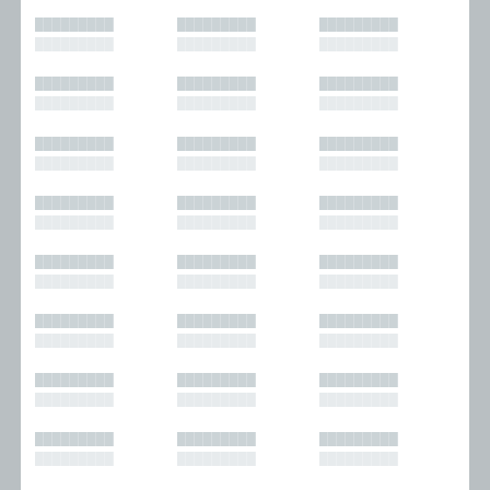
█████████
█████████
█████████
█████████
█████████
█████████
█████████
█████████
█████████
█████████
█████████
█████████
█████████
█████████
█████████
█████████
█████████
█████████
█████████
█████████
█████████
█████████
█████████
█████████
█████████
█████████
█████████
█████████
█████████
█████████
█████████
█████████
█████████
█████████
█████████
█████████
█████████
█████████
█████████
█████████
█████████
█████████
█████████
█████████
█████████
█████████
█████████
█████████