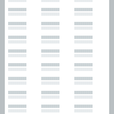
█████████
█████████
█████████
█████████
█████████
█████████
█████████
█████████
█████████
█████████
█████████
█████████
█████████
█████████
█████████
█████████
█████████
█████████
█████████
█████████
█████████
█████████
█████████
█████████
█████████
█████████
█████████
█████████
█████████
█████████
█████████
█████████
█████████
█████████
█████████
█████████
█████████
█████████
█████████
█████████
█████████
█████████
█████████
█████████
█████████
█████████
█████████
█████████
█████████
█████████
█████████