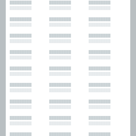
█████████
█████████
█████████
█████████
█████████
█████████
█████████
█████████
█████████
█████████
█████████
█████████
█████████
█████████
█████████
█████████
█████████
█████████
█████████
█████████
█████████
█████████
█████████
█████████
█████████
█████████
█████████
█████████
█████████
█████████
█████████
█████████
█████████
█████████
█████████
█████████
█████████
█████████
█████████
█████████
█████████
█████████
█████████
█████████
█████████
█████████
█████████
█████████
█████████
█████████
█████████