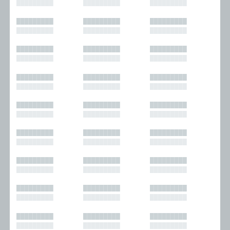
█████████
█████████
█████████
█████████
█████████
█████████
█████████
█████████
█████████
█████████
█████████
█████████
█████████
█████████
█████████
█████████
█████████
█████████
█████████
█████████
█████████
█████████
█████████
█████████
█████████
█████████
█████████
█████████
█████████
█████████
█████████
█████████
█████████
█████████
█████████
█████████
█████████
█████████
█████████
█████████
█████████
█████████
█████████
█████████
█████████
█████████
█████████
█████████
█████████
█████████
█████████