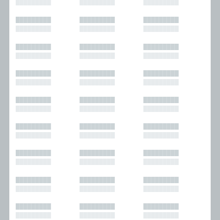
█████████
█████████
█████████
█████████
█████████
█████████
█████████
█████████
█████████
█████████
█████████
█████████
█████████
█████████
█████████
█████████
█████████
█████████
█████████
█████████
█████████
█████████
█████████
█████████
█████████
█████████
█████████
█████████
█████████
█████████
█████████
█████████
█████████
█████████
█████████
█████████
█████████
█████████
█████████
█████████
█████████
█████████
█████████
█████████
█████████
█████████
█████████
█████████
█████████
█████████
█████████