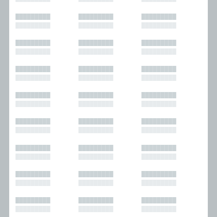
█████████
█████████
█████████
█████████
█████████
█████████
█████████
█████████
█████████
█████████
█████████
█████████
█████████
█████████
█████████
█████████
█████████
█████████
█████████
█████████
█████████
█████████
█████████
█████████
█████████
█████████
█████████
█████████
█████████
█████████
█████████
█████████
█████████
█████████
█████████
█████████
█████████
█████████
█████████
█████████
█████████
█████████
█████████
█████████
█████████
█████████
█████████
█████████