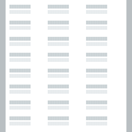
█████████
█████████
█████████
█████████
█████████
█████████
█████████
█████████
█████████
█████████
█████████
█████████
█████████
█████████
█████████
█████████
█████████
█████████
█████████
█████████
█████████
█████████
█████████
█████████
█████████
█████████
█████████
█████████
█████████
█████████
█████████
█████████
█████████
█████████
█████████
█████████
█████████
█████████
█████████
█████████
█████████
█████████
█████████
█████████
█████████
█████████
█████████
█████████