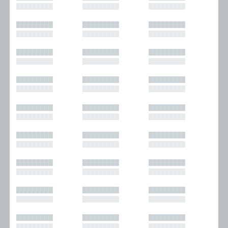
█████████
█████████
█████████
█████████
█████████
█████████
█████████
█████████
█████████
█████████
█████████
█████████
█████████
█████████
█████████
█████████
█████████
█████████
█████████
█████████
█████████
█████████
█████████
█████████
█████████
█████████
█████████
█████████
█████████
█████████
█████████
█████████
█████████
█████████
█████████
█████████
█████████
█████████
█████████
█████████
█████████
█████████
█████████
█████████
█████████
█████████
█████████
█████████
█████████
█████████
█████████