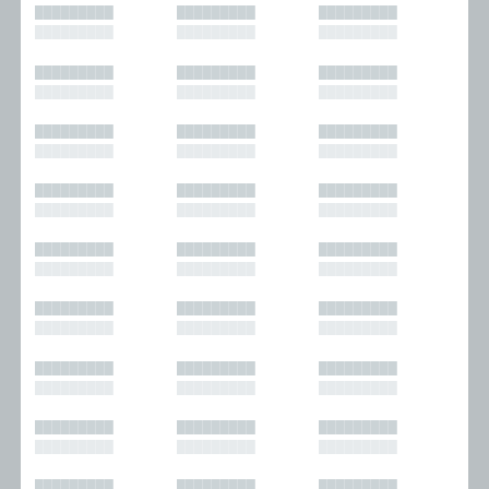
█████████
█████████
█████████
█████████
█████████
█████████
█████████
█████████
█████████
█████████
█████████
█████████
█████████
█████████
█████████
█████████
█████████
█████████
█████████
█████████
█████████
█████████
█████████
█████████
█████████
█████████
█████████
█████████
█████████
█████████
█████████
█████████
█████████
█████████
█████████
█████████
█████████
█████████
█████████
█████████
█████████
█████████
█████████
█████████
█████████
█████████
█████████
█████████
█████████
█████████
█████████