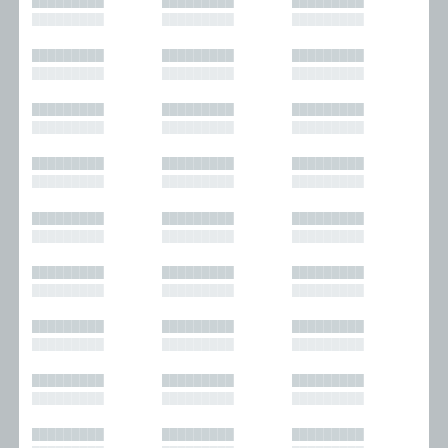
█████████
█████████
█████████
█████████
█████████
█████████
█████████
█████████
█████████
█████████
█████████
█████████
█████████
█████████
█████████
█████████
█████████
█████████
█████████
█████████
█████████
█████████
█████████
█████████
█████████
█████████
█████████
█████████
█████████
█████████
█████████
█████████
█████████
█████████
█████████
█████████
█████████
█████████
█████████
█████████
█████████
█████████
█████████
█████████
█████████
█████████
█████████
█████████
█████████
█████████
█████████