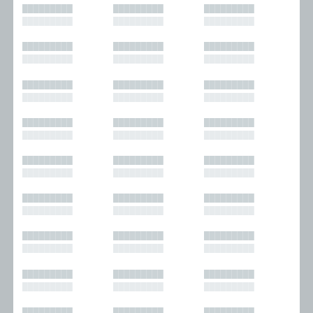
█████████
█████████
█████████
█████████
█████████
█████████
█████████
█████████
█████████
█████████
█████████
█████████
█████████
█████████
█████████
█████████
█████████
█████████
█████████
█████████
█████████
█████████
█████████
█████████
█████████
█████████
█████████
█████████
█████████
█████████
█████████
█████████
█████████
█████████
█████████
█████████
█████████
█████████
█████████
█████████
█████████
█████████
█████████
█████████
█████████
█████████
█████████
█████████
█████████
█████████
█████████