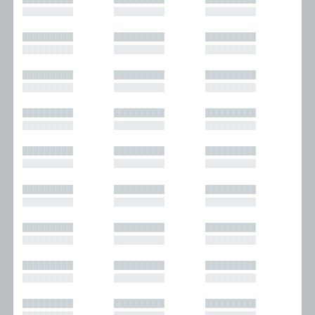
█████████
█████████
█████████
█████████
█████████
█████████
█████████
█████████
█████████
█████████
█████████
█████████
█████████
█████████
█████████
█████████
█████████
█████████
█████████
█████████
█████████
█████████
█████████
█████████
█████████
█████████
█████████
█████████
█████████
█████████
█████████
█████████
█████████
█████████
█████████
█████████
█████████
█████████
█████████
█████████
█████████
█████████
█████████
█████████
█████████
█████████
█████████
█████████