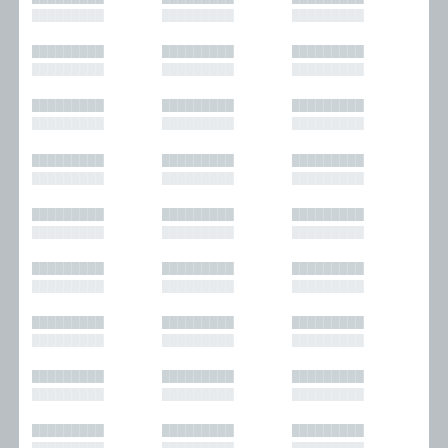
█████████
█████████
█████████
█████████
█████████
█████████
█████████
█████████
█████████
█████████
█████████
█████████
█████████
█████████
█████████
█████████
█████████
█████████
█████████
█████████
█████████
█████████
█████████
█████████
█████████
█████████
█████████
█████████
█████████
█████████
█████████
█████████
█████████
█████████
█████████
█████████
█████████
█████████
█████████
█████████
█████████
█████████
█████████
█████████
█████████
█████████
█████████
█████████