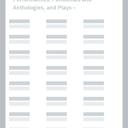
Anthologies, and Plays
All
Novels
█████████
█████████
█████████
Bibliophilic
Other
█████████
█████████
█████████
Columns
Performances
Forewords
Periodicals and
█████████
█████████
█████████
Interviews
Anthologies
█████████
█████████
█████████
Journalism
Plays
Kasimir
Short Stories
█████████
█████████
█████████
Nonfiction
█████████
█████████
█████████
█████████
█████████
█████████
█████████
█████████
█████████
█████████
█████████
█████████
█████████
█████████
█████████
█████████
█████████
█████████
█████████
█████████
█████████
█████████
█████████
█████████
█████████
█████████
█████████