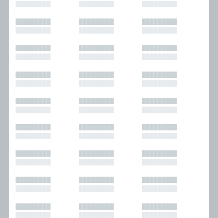
█████████
█████████
█████████
█████████
█████████
█████████
█████████
█████████
█████████
█████████
█████████
█████████
█████████
█████████
█████████
█████████
█████████
█████████
█████████
█████████
█████████
█████████
█████████
█████████
█████████
█████████
█████████
█████████
█████████
█████████
█████████
█████████
█████████
█████████
█████████
█████████
█████████
█████████
█████████
█████████
█████████
█████████
█████████
█████████
█████████
█████████
█████████
█████████
█████████
█████████
█████████