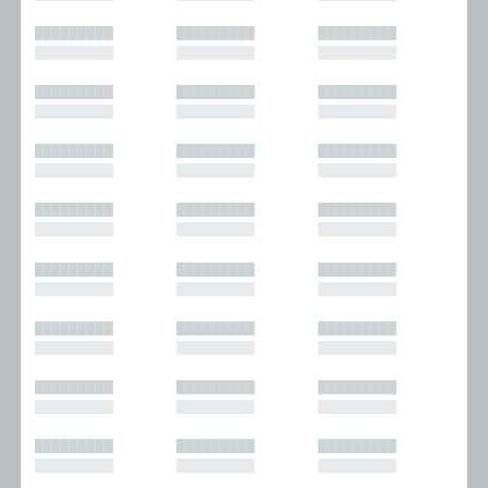
█████████
█████████
█████████
█████████
█████████
█████████
█████████
█████████
█████████
█████████
█████████
█████████
█████████
█████████
█████████
█████████
█████████
█████████
█████████
█████████
█████████
█████████
█████████
█████████
█████████
█████████
█████████
█████████
█████████
█████████
█████████
█████████
█████████
█████████
█████████
█████████
█████████
█████████
█████████
█████████
█████████
█████████
█████████
█████████
█████████
█████████
█████████
█████████