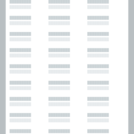
█████████
█████████
█████████
█████████
█████████
█████████
█████████
█████████
█████████
█████████
█████████
█████████
█████████
█████████
█████████
█████████
█████████
█████████
█████████
█████████
█████████
█████████
█████████
█████████
█████████
█████████
█████████
█████████
█████████
█████████
█████████
█████████
█████████
█████████
█████████
█████████
█████████
█████████
█████████
█████████
█████████
█████████
█████████
█████████
█████████
█████████
█████████
█████████
█████████
█████████
█████████