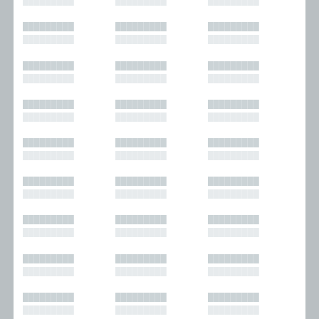
█████████
█████████
█████████
█████████
█████████
█████████
█████████
█████████
█████████
█████████
█████████
█████████
█████████
█████████
█████████
█████████
█████████
█████████
█████████
█████████
█████████
█████████
█████████
█████████
█████████
█████████
█████████
█████████
█████████
█████████
█████████
█████████
█████████
█████████
█████████
█████████
█████████
█████████
█████████
█████████
█████████
█████████
█████████
█████████
█████████
█████████
█████████
█████████
█████████
█████████
█████████