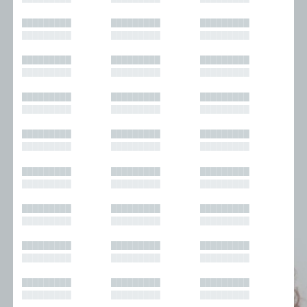
█████████
█████████
█████████
█████████
█████████
█████████
█████████
█████████
█████████
█████████
█████████
█████████
█████████
█████████
█████████
█████████
█████████
█████████
█████████
█████████
█████████
█████████
█████████
█████████
█████████
█████████
█████████
█████████
█████████
█████████
█████████
█████████
█████████
█████████
█████████
█████████
█████████
█████████
█████████
█████████
█████████
█████████
█████████
█████████
█████████
█████████
█████████
█████████