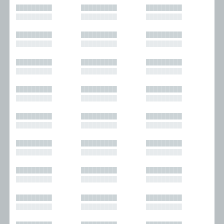
█████████
█████████
█████████
█████████
█████████
█████████
█████████
█████████
█████████
█████████
█████████
█████████
█████████
█████████
█████████
█████████
█████████
█████████
█████████
█████████
█████████
█████████
█████████
█████████
█████████
█████████
█████████
█████████
█████████
█████████
█████████
█████████
█████████
█████████
█████████
█████████
█████████
█████████
█████████
█████████
█████████
█████████
█████████
█████████
█████████
█████████
█████████
█████████