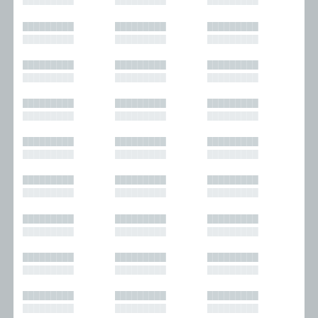
█████████
█████████
█████████
█████████
█████████
█████████
█████████
█████████
█████████
█████████
█████████
█████████
█████████
█████████
█████████
█████████
█████████
█████████
█████████
█████████
█████████
█████████
█████████
█████████
█████████
█████████
█████████
█████████
█████████
█████████
█████████
█████████
█████████
█████████
█████████
█████████
█████████
█████████
█████████
█████████
█████████
█████████
█████████
█████████
█████████
█████████
█████████
█████████
█████████
█████████
█████████