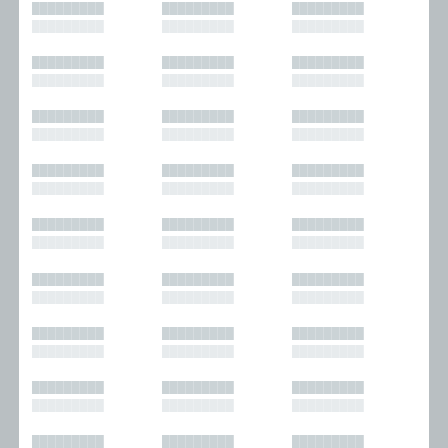
█████████
█████████
█████████
█████████
█████████
█████████
█████████
█████████
█████████
█████████
█████████
█████████
█████████
█████████
█████████
█████████
█████████
█████████
█████████
█████████
█████████
█████████
█████████
█████████
█████████
█████████
█████████
█████████
█████████
█████████
█████████
█████████
█████████
█████████
█████████
█████████
█████████
█████████
█████████
█████████
█████████
█████████
█████████
█████████
█████████
█████████
█████████
█████████
█████████
█████████
█████████