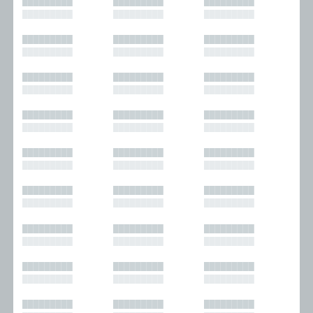
█████████
█████████
█████████
█████████
█████████
█████████
█████████
█████████
█████████
█████████
█████████
█████████
█████████
█████████
█████████
█████████
█████████
█████████
█████████
█████████
█████████
█████████
█████████
█████████
█████████
█████████
█████████
█████████
█████████
█████████
█████████
█████████
█████████
█████████
█████████
█████████
█████████
█████████
█████████
█████████
█████████
█████████
█████████
█████████
█████████
█████████
█████████
█████████
█████████
█████████
█████████