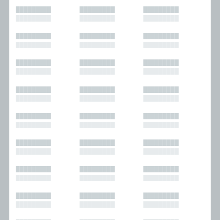
█████████
█████████
█████████
█████████
█████████
█████████
█████████
█████████
█████████
█████████
█████████
█████████
█████████
█████████
█████████
█████████
█████████
█████████
█████████
█████████
█████████
█████████
█████████
█████████
█████████
█████████
█████████
█████████
█████████
█████████
█████████
█████████
█████████
█████████
█████████
█████████
█████████
█████████
█████████
█████████
█████████
█████████
█████████
█████████
█████████
█████████
█████████
█████████