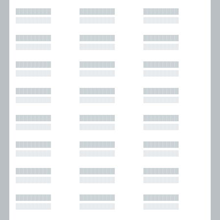
█████████
█████████
█████████
█████████
█████████
█████████
█████████
█████████
█████████
█████████
█████████
█████████
█████████
█████████
█████████
█████████
█████████
█████████
█████████
█████████
█████████
█████████
█████████
█████████
█████████
█████████
█████████
█████████
█████████
█████████
█████████
█████████
█████████
█████████
█████████
█████████
█████████
█████████
█████████
█████████
█████████
█████████
█████████
█████████
█████████
█████████
█████████
█████████