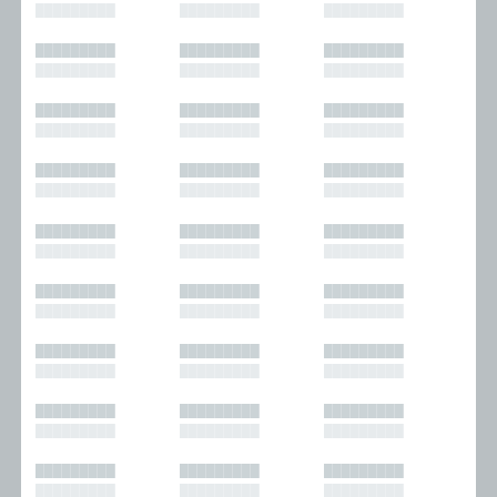
█████████
█████████
█████████
█████████
█████████
█████████
█████████
█████████
█████████
█████████
█████████
█████████
█████████
█████████
█████████
█████████
█████████
█████████
█████████
█████████
█████████
█████████
█████████
█████████
█████████
█████████
█████████
█████████
█████████
█████████
█████████
█████████
█████████
█████████
█████████
█████████
█████████
█████████
█████████
█████████
█████████
█████████
█████████
█████████
█████████
█████████
█████████
█████████
█████████
█████████
█████████