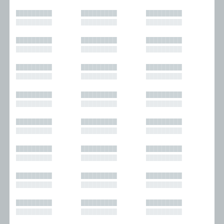
█████████
█████████
█████████
█████████
█████████
█████████
█████████
█████████
█████████
█████████
█████████
█████████
█████████
█████████
█████████
█████████
█████████
█████████
█████████
█████████
█████████
█████████
█████████
█████████
█████████
█████████
█████████
█████████
█████████
█████████
█████████
█████████
█████████
█████████
█████████
█████████
█████████
█████████
█████████
█████████
█████████
█████████
█████████
█████████
█████████
█████████
█████████
█████████