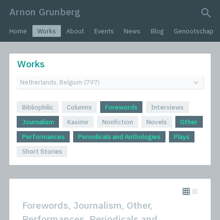
Arnon Grunberg
search query
Home
Works
About
Events
News
Blog
Genootschap
Works
Bibliophilic
Columns
Forewords
Interviews
Journalism
Kasimir
Nonfiction
Novels
Other
Performances
Periodicals and Anthologies
Plays
Short Stories
Forewords, Journalism, Other,
Performances, Periodicals and