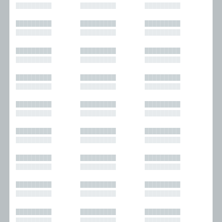
█████████
█████████
█████████
█████████
█████████
█████████
█████████
█████████
█████████
█████████
█████████
█████████
█████████
█████████
█████████
█████████
█████████
█████████
█████████
█████████
█████████
█████████
█████████
█████████
█████████
█████████
█████████
█████████
█████████
█████████
█████████
█████████
█████████
█████████
█████████
█████████
█████████
█████████
█████████
█████████
█████████
█████████
█████████
█████████
█████████
█████████
█████████
█████████
█████████
█████████
█████████