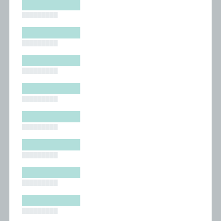
█████████
█████████
█████████
█████████
█████████
█████████
█████████
█████████
█████████
█████████
█████████
█████████
█████████
█████████
█████████
█████████