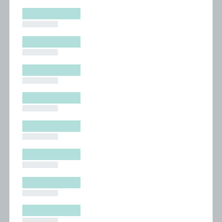
█████████
█████████
█████████
█████████
█████████
█████████
█████████
█████████
█████████
█████████
█████████
█████████
█████████
█████████
█████████
█████████