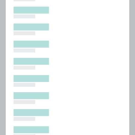
█████████
█████████
█████████
█████████
█████████
█████████
█████████
█████████
█████████
█████████
█████████
█████████
█████████
█████████
█████████