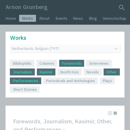
Arnon Grunberg
search query
Home
Works
About
Events
News
Blog
Genootschap
Works
Bibliophilic
Columns
Forewords
Interviews
Journalism
Kasimir
Nonfiction
Novels
Other
Performances
Periodicals and Anthologies
Plays
Short Stories
Forewords, Journalism, Kasimir, Other,
and Performances