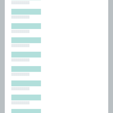
█████████
█████████
█████████
█████████
█████████
█████████
█████████
█████████
█████████
█████████
█████████
█████████
█████████
█████████
█████████
█████████