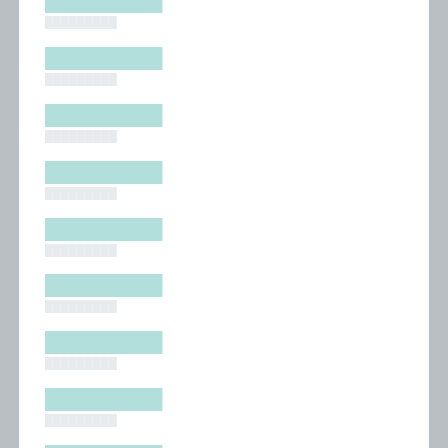
█████████
█████████
█████████
█████████
█████████
█████████
█████████
█████████
█████████
█████████
█████████
█████████
█████████
█████████
█████████