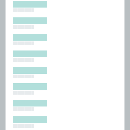
█████████
█████████
█████████
█████████
█████████
█████████
█████████
█████████
█████████
█████████
█████████
█████████
█████████
█████████
█████████
█████████