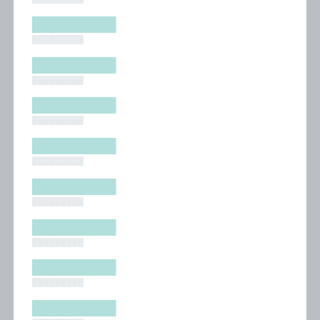
█████████
█████████
█████████
█████████
█████████
█████████
█████████
█████████
█████████
█████████
█████████
█████████
█████████
█████████
█████████