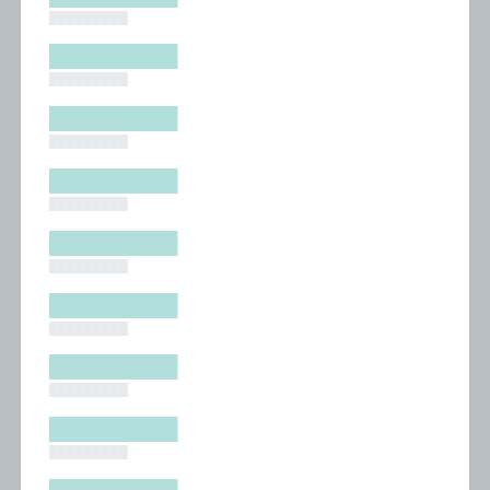
█████████
█████████
█████████
█████████
█████████
█████████
█████████
█████████
█████████
█████████
█████████
█████████
█████████
█████████
█████████
█████████