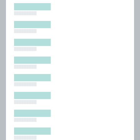
█████████
█████████
█████████
█████████
█████████
█████████
█████████
█████████
█████████
█████████
█████████
█████████
█████████
█████████
█████████
█████████