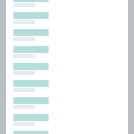
█████████
█████████
█████████
█████████
█████████
█████████
█████████
█████████
█████████
█████████
█████████
█████████
█████████
█████████
█████████
█████████