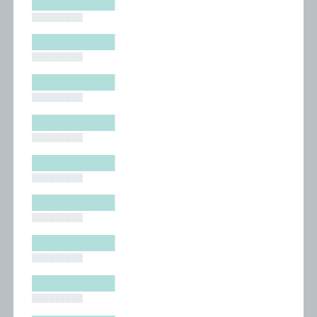
█████████
█████████
█████████
█████████
█████████
█████████
█████████
█████████
█████████
█████████
█████████
█████████
█████████
█████████
█████████
█████████