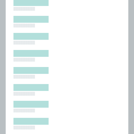
█████████
█████████
█████████
█████████
█████████
█████████
█████████
█████████
█████████
█████████
█████████
█████████
█████████
█████████
█████████
█████████