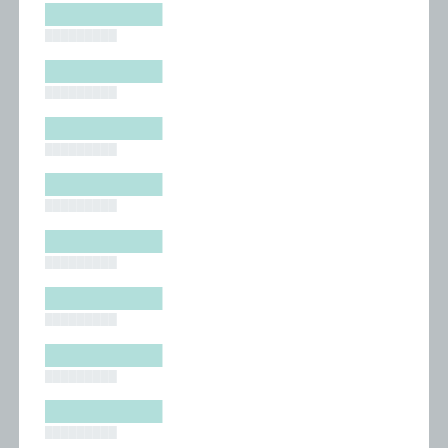
█████████
█████████
█████████
█████████
█████████
█████████
█████████
█████████
█████████
█████████
█████████
█████████
█████████
█████████
█████████
█████████