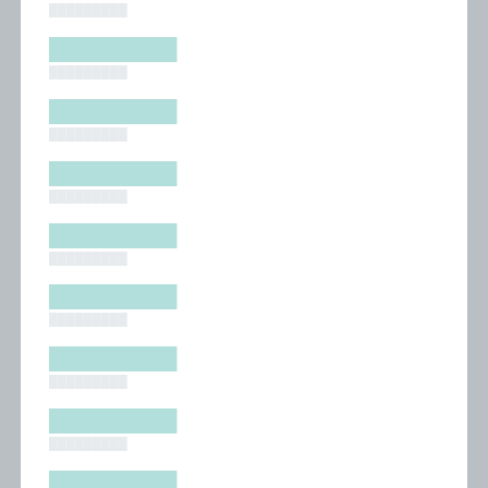
█████████
█████████
█████████
█████████
█████████
█████████
█████████
█████████
█████████
█████████
█████████
█████████
█████████
█████████
█████████
█████████