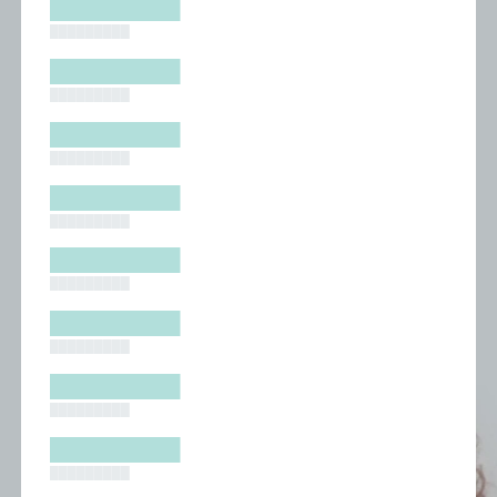
█████████
█████████
█████████
█████████
█████████
█████████
█████████
█████████
█████████
█████████
█████████
█████████
█████████
█████████
█████████
█████████