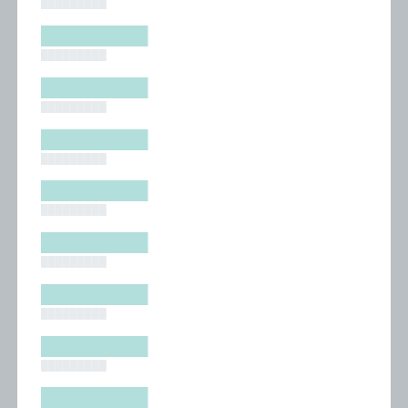
█████████
█████████
█████████
█████████
█████████
█████████
█████████
█████████
█████████
█████████
█████████
█████████
█████████
█████████
█████████
█████████