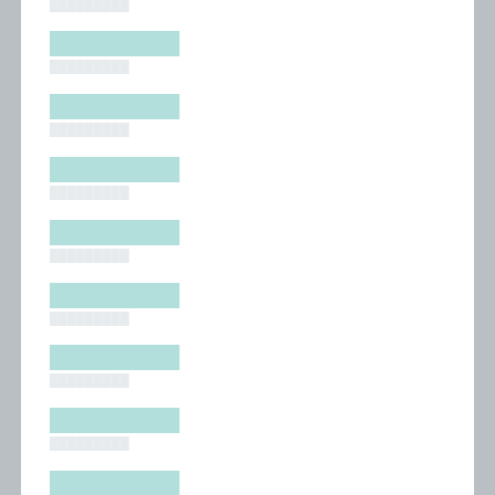
█████████
█████████
█████████
█████████
█████████
█████████
█████████
█████████
█████████
█████████
█████████
█████████
█████████
█████████
█████████
█████████