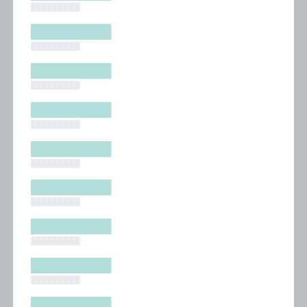
█████████
█████████
█████████
█████████
█████████
█████████
█████████
█████████
█████████
█████████
█████████
█████████
█████████
█████████
█████████
█████████