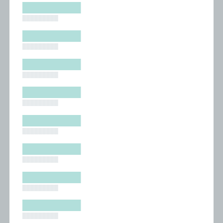
█████████
█████████
█████████
█████████
█████████
█████████
█████████
█████████
█████████
█████████
█████████
█████████
█████████
█████████
█████████
█████████