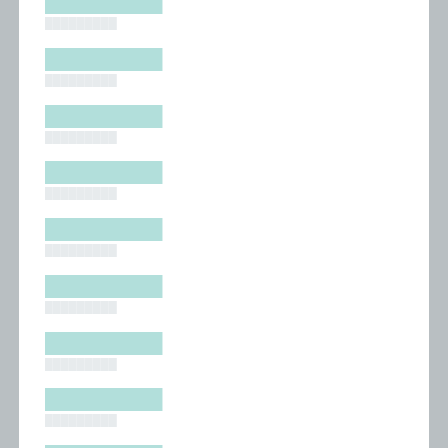
█████████
█████████
█████████
█████████
█████████
█████████
█████████
█████████
█████████
█████████
█████████
█████████
█████████
█████████
█████████
█████████