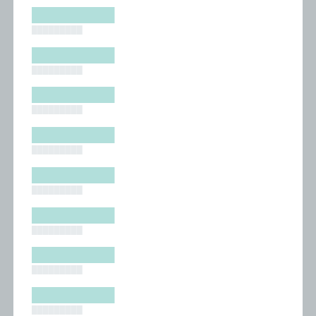
█████████
█████████
█████████
█████████
█████████
█████████
█████████
█████████
█████████
█████████
█████████
█████████
█████████
█████████
█████████
█████████