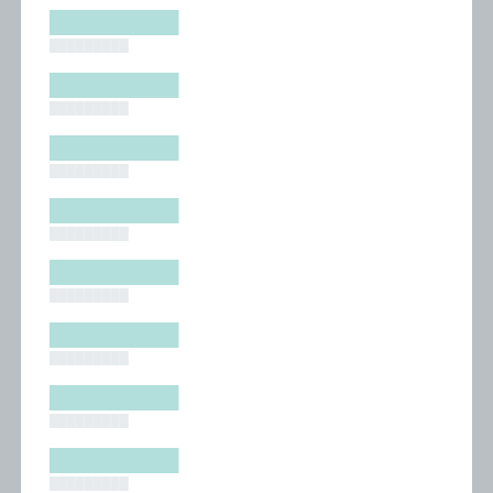
█████████
█████████
█████████
█████████
█████████
█████████
█████████
█████████
█████████
█████████
█████████
█████████
█████████
█████████
█████████
█████████