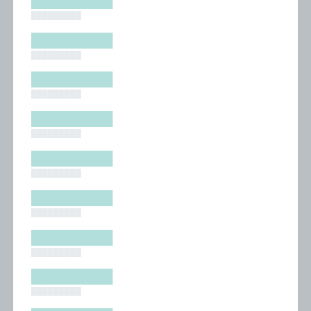
█████████
█████████
█████████
█████████
█████████
█████████
█████████
█████████
█████████
█████████
█████████
█████████
█████████
█████████
█████████