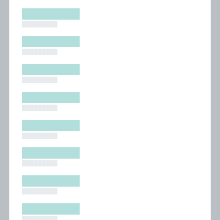
█████████
█████████
█████████
█████████
█████████
█████████
█████████
█████████
█████████
█████████
█████████
█████████
█████████
█████████
█████████
█████████