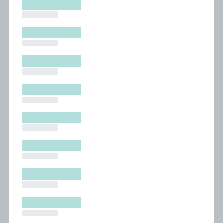
█████████
█████████
█████████
█████████
█████████
█████████
█████████
█████████
█████████
█████████
█████████
█████████
█████████
█████████
█████████
█████████