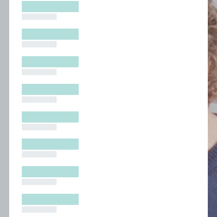
█████████
█████████
█████████
█████████
█████████
█████████
█████████
█████████
█████████
█████████
█████████
█████████
█████████
█████████
█████████
█████████