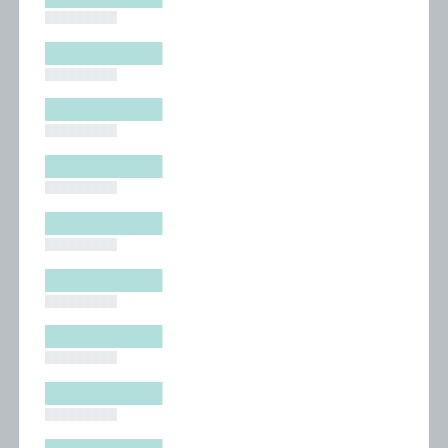
█████████
█████████
█████████
█████████
█████████
█████████
█████████
█████████
█████████
█████████
█████████
█████████
█████████
█████████
█████████