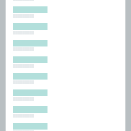
█████████
█████████
█████████
█████████
█████████
█████████
█████████
█████████
█████████
█████████
█████████
█████████
█████████
█████████
█████████