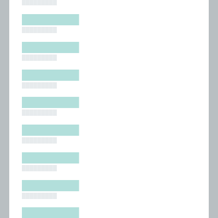
█████████
█████████
█████████
█████████
█████████
█████████
█████████
█████████
█████████
█████████
█████████
█████████
█████████
█████████
█████████
█████████