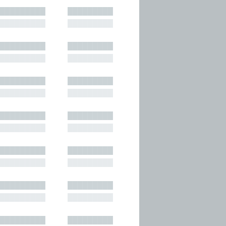
█████████
█████████
█████████
█████████
█████████
█████████
█████████
█████████
█████████
█████████
█████████
█████████
█████████
█████████
█████████
█████████
█████████
█████████
█████████
█████████
█████████
█████████
█████████
█████████
█████████
█████████