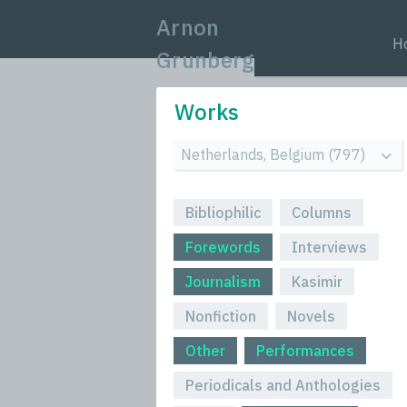
Arnon
H
Grunberg
Works
Bibliophilic
Columns
Forewords
Interviews
Journalism
Kasimir
Nonfiction
Novels
Other
Performances
Periodicals and Anthologies