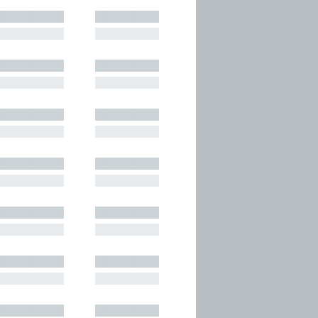
█████████
█████████
█████████
█████████
█████████
█████████
█████████
█████████
█████████
█████████
█████████
█████████
█████████
█████████
█████████
█████████
█████████
█████████
█████████
█████████
█████████
█████████
█████████
█████████
█████████
█████████