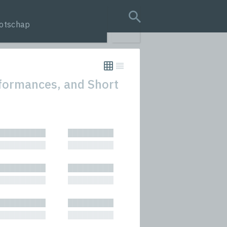
otschap
search query
rformances, and Short
tion
█████████
█████████
s
█████████
█████████
rmances
█████████
█████████
icals and Anthologies
█████████
█████████
Stories
█████████
█████████
█████████
█████████