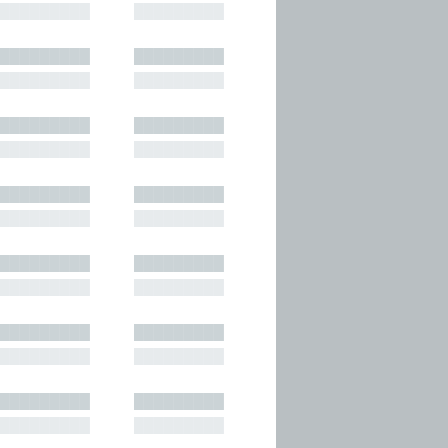
█████████
█████████
█████████
█████████
█████████
█████████
█████████
█████████
█████████
█████████
█████████
█████████
█████████
█████████
█████████
█████████
█████████
█████████
█████████
█████████
█████████
█████████
█████████
█████████
█████████
█████████