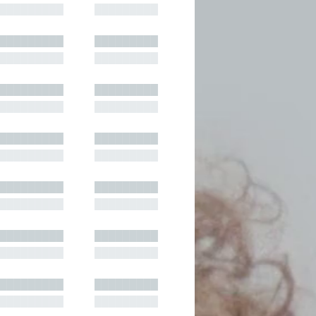
█████████
█████████
█████████
█████████
█████████
█████████
█████████
█████████
█████████
█████████
█████████
█████████
█████████
█████████
█████████
█████████
█████████
█████████
█████████
█████████
█████████
█████████
█████████
█████████
█████████
█████████