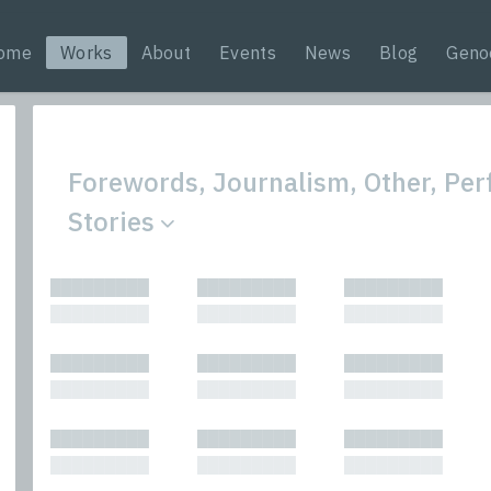
ome
Works
About
Events
News
Blog
Geno
Forewords, Journalism, Other, Pe
Stories
All
Nonfic
█████████
█████████
█████████
Bibliophilic
Novel
█████████
█████████
█████████
Columns
Other
Forewords
Perfo
█████████
█████████
█████████
Interviews
Period
█████████
█████████
█████████
Journalism
Plays
Kasimir
Short 
█████████
█████████
█████████
█████████
█████████
█████████