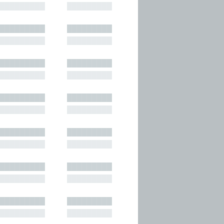
█████████
█████████
█████████
█████████
█████████
█████████
█████████
█████████
█████████
█████████
█████████
█████████
█████████
█████████
█████████
█████████
█████████
█████████
█████████
█████████
█████████
█████████
█████████
█████████
█████████
█████████