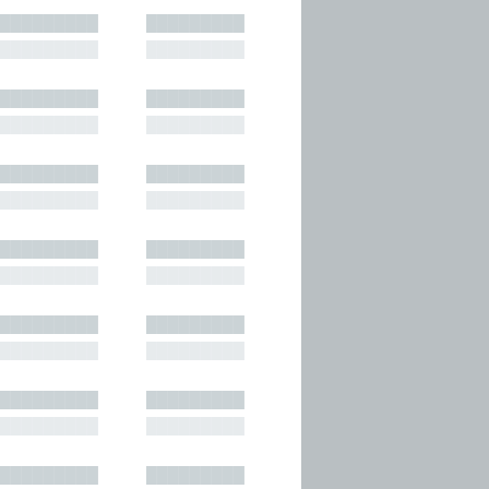
█████████
█████████
█████████
█████████
█████████
█████████
█████████
█████████
█████████
█████████
█████████
█████████
█████████
█████████
█████████
█████████
█████████
█████████
█████████
█████████
█████████
█████████
█████████
█████████
█████████
█████████