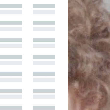
█████████
█████████
█████████
█████████
█████████
█████████
█████████
█████████
█████████
█████████
█████████
█████████
█████████
█████████
█████████
█████████
█████████
█████████
█████████
█████████
█████████
█████████
█████████
█████████
█████████
█████████