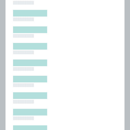
█████████
█████████
█████████
█████████
█████████
█████████
█████████
█████████
█████████
█████████
█████████
█████████
█████████
█████████
█████████
█████████