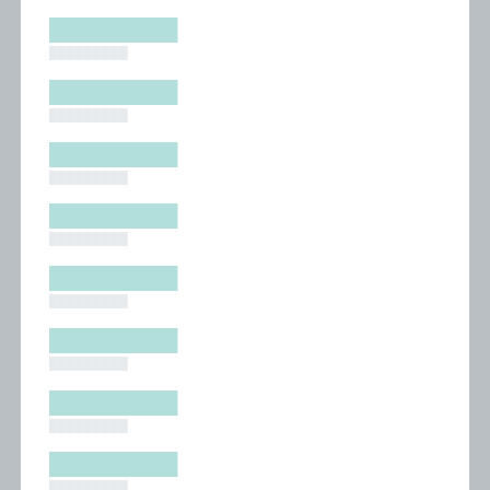
█████████
█████████
█████████
█████████
█████████
█████████
█████████
█████████
█████████
█████████
█████████
█████████
█████████
█████████
█████████
█████████