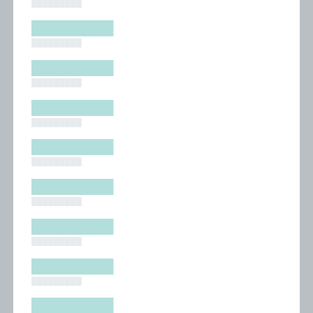
█████████
█████████
█████████
█████████
█████████
█████████
█████████
█████████
█████████
█████████
█████████
█████████
█████████
█████████
█████████
█████████