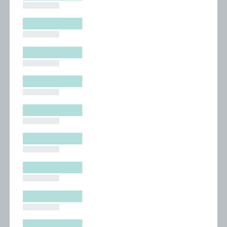
█████████
█████████
█████████
█████████
█████████
█████████
█████████
█████████
█████████
█████████
█████████
█████████
█████████
█████████
█████████
█████████