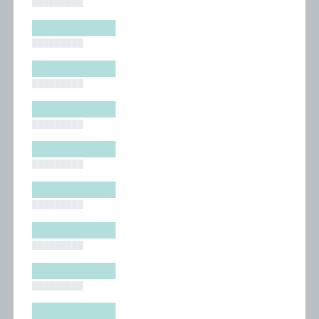
█████████
█████████
█████████
█████████
█████████
█████████
█████████
█████████
█████████
█████████
█████████
█████████
█████████
█████████
█████████
█████████