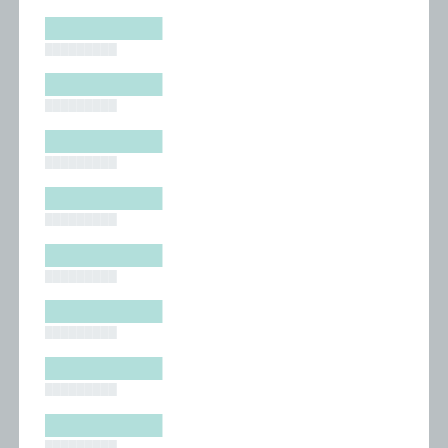
█████████
█████████
█████████
█████████
█████████
█████████
█████████
█████████
█████████
█████████
█████████
█████████
█████████
█████████
█████████
█████████