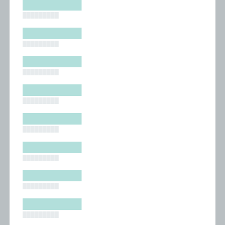
█████████
█████████
█████████
█████████
█████████
█████████
█████████
█████████
█████████
█████████
█████████
█████████
█████████
█████████
█████████
█████████