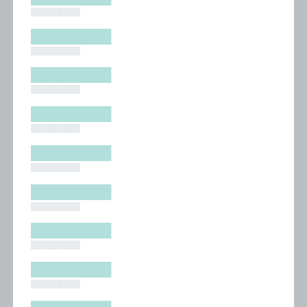
█████████
█████████
█████████
█████████
█████████
█████████
█████████
█████████
█████████
█████████
█████████
█████████
█████████
█████████
█████████