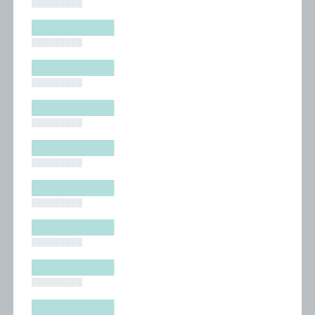
█████████
█████████
█████████
█████████
█████████
█████████
█████████
█████████
█████████
█████████
█████████
█████████
█████████
█████████
█████████
█████████