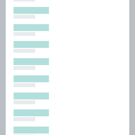
█████████
█████████
█████████
█████████
█████████
█████████
█████████
█████████
█████████
█████████
█████████
█████████
█████████
█████████
█████████