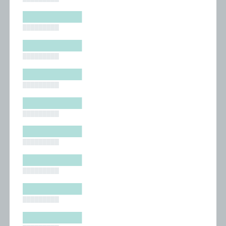
█████████
█████████
█████████
█████████
█████████
█████████
█████████
█████████
█████████
█████████
█████████
█████████
█████████
█████████
█████████