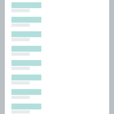
█████████
█████████
█████████
█████████
█████████
█████████
█████████
█████████
█████████
█████████
█████████
█████████
█████████
█████████
█████████
█████████