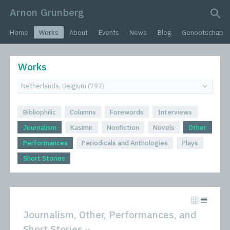
Arnon Grunberg
search query
Home
Works
About
Events
News
Blog
Genootschap
Works
Bibliophilic
Columns
Forewords
Interviews
Journalism
Kasimir
Nonfiction
Novels
Other
Performances
Periodicals and Anthologies
Plays
Short Stories
Journalism, Other, Performances, and
Short Stories