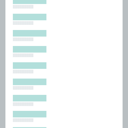
█████████
█████████
█████████
█████████
█████████
█████████
█████████
█████████
█████████
█████████
█████████
█████████
█████████
█████████
█████████
█████████