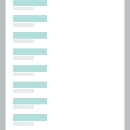
█████████
█████████
█████████
█████████
█████████
█████████
█████████
█████████
█████████
█████████
█████████
█████████
█████████
█████████
█████████
█████████