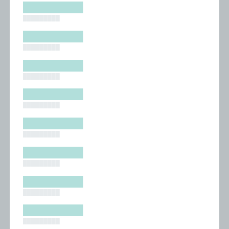
█████████
█████████
█████████
█████████
█████████
█████████
█████████
█████████
█████████
█████████
█████████
█████████
█████████
█████████
█████████
█████████