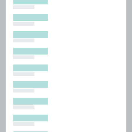
█████████
█████████
█████████
█████████
█████████
█████████
█████████
█████████
█████████
█████████
█████████
█████████
█████████
█████████
█████████
█████████