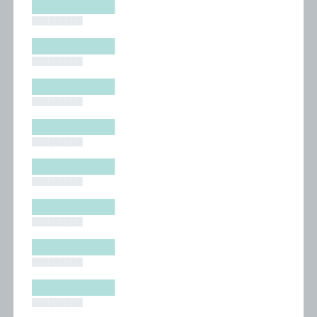
█████████
█████████
█████████
█████████
█████████
█████████
█████████
█████████
█████████
█████████
█████████
█████████
█████████
█████████
█████████
█████████