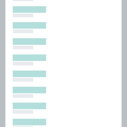
█████████
█████████
█████████
█████████
█████████
█████████
█████████
█████████
█████████
█████████
█████████
█████████
█████████
█████████
█████████