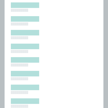
█████████
█████████
█████████
█████████
█████████
█████████
█████████
█████████
█████████
█████████
█████████
█████████
█████████
█████████
█████████
█████████