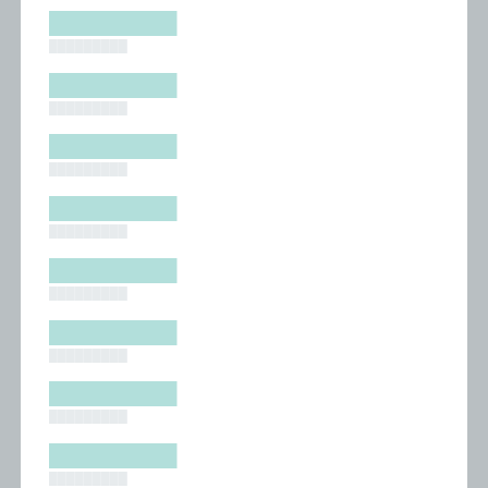
█████████
█████████
█████████
█████████
█████████
█████████
█████████
█████████
█████████
█████████
█████████
█████████
█████████
█████████
█████████
█████████