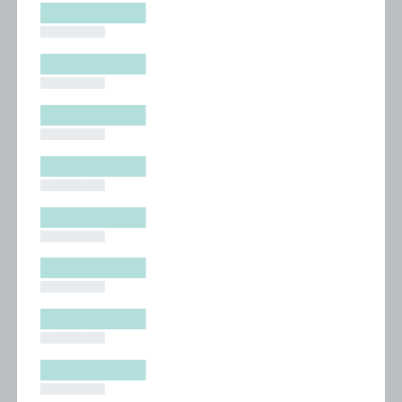
█████████
█████████
█████████
█████████
█████████
█████████
█████████
█████████
█████████
█████████
█████████
█████████
█████████
█████████
█████████
█████████