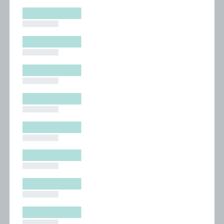
█████████
█████████
█████████
█████████
█████████
█████████
█████████
█████████
█████████
█████████
█████████
█████████
█████████
█████████
█████████
█████████