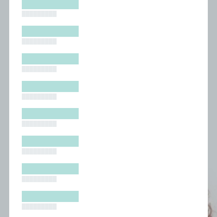
█████████
█████████
█████████
█████████
█████████
█████████
█████████
█████████
█████████
█████████
█████████
█████████
█████████
█████████
█████████
█████████