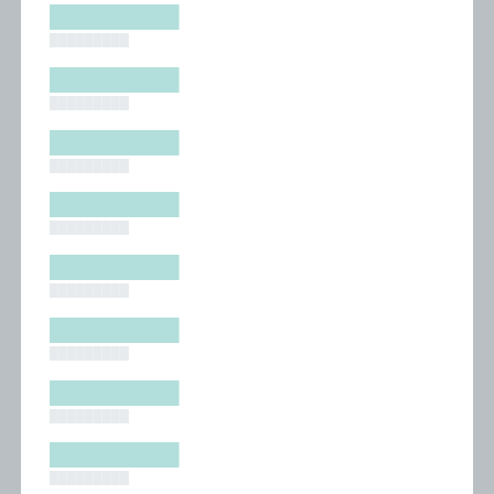
█████████
█████████
█████████
█████████
█████████
█████████
█████████
█████████
█████████
█████████
█████████
█████████
█████████
█████████
█████████
█████████