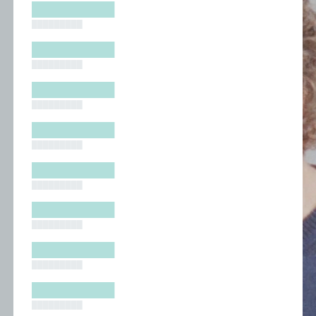
█████████
█████████
█████████
█████████
█████████
█████████
█████████
█████████
█████████
█████████
█████████
█████████
█████████
█████████
█████████
█████████