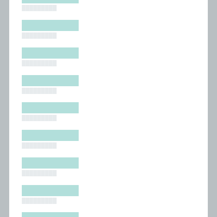
█████████
█████████
█████████
█████████
█████████
█████████
█████████
█████████
█████████
█████████
█████████
█████████
█████████
█████████
█████████
█████████