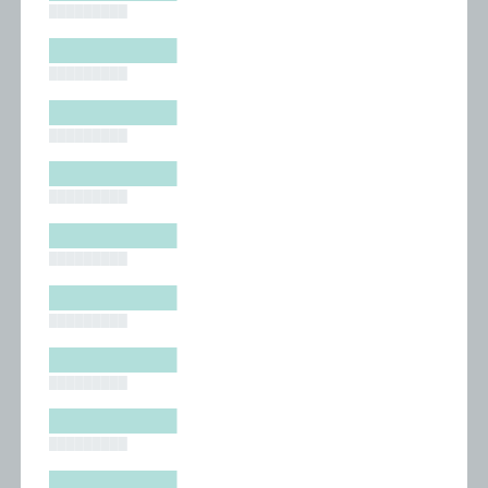
█████████
█████████
█████████
█████████
█████████
█████████
█████████
█████████
█████████
█████████
█████████
█████████
█████████
█████████
█████████
█████████