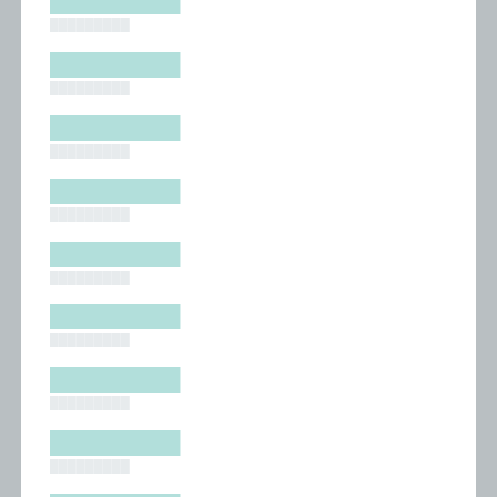
█████████
█████████
█████████
█████████
█████████
█████████
█████████
█████████
█████████
█████████
█████████
█████████
█████████
█████████
█████████