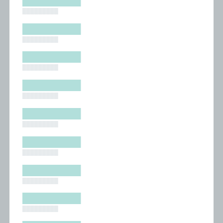
█████████
█████████
█████████
█████████
█████████
█████████
█████████
█████████
█████████
█████████
█████████
█████████
█████████
█████████
█████████