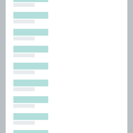
█████████
█████████
█████████
█████████
█████████
█████████
█████████
█████████
█████████
█████████
█████████
█████████
█████████
█████████
█████████
█████████