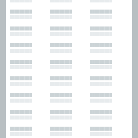
█████████
█████████
█████████
█████████
█████████
█████████
█████████
█████████
█████████
█████████
█████████
█████████
█████████
█████████
█████████
█████████
█████████
█████████
█████████
█████████
█████████
█████████
█████████
█████████
█████████
█████████
█████████
█████████
█████████
█████████
█████████
█████████
█████████
█████████
█████████
█████████
█████████
█████████
█████████
█████████
█████████
█████████
█████████
█████████
█████████
█████████
█████████
█████████
█████████
█████████
█████████