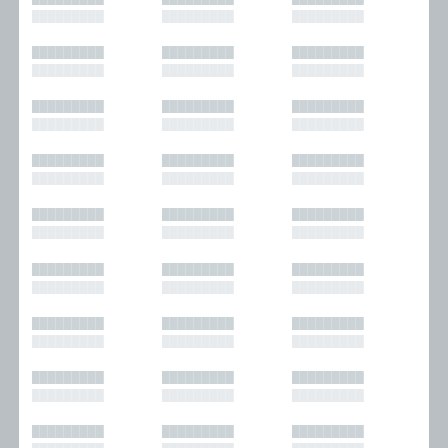
█████████
█████████
█████████
█████████
█████████
█████████
█████████
█████████
█████████
█████████
█████████
█████████
█████████
█████████
█████████
█████████
█████████
█████████
█████████
█████████
█████████
█████████
█████████
█████████
█████████
█████████
█████████
█████████
█████████
█████████
█████████
█████████
█████████
█████████
█████████
█████████
█████████
█████████
█████████
█████████
█████████
█████████
█████████
█████████
█████████
█████████
█████████
█████████