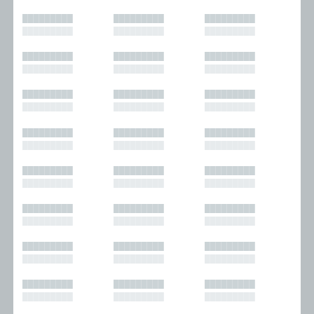
█████████
█████████
█████████
█████████
█████████
█████████
█████████
█████████
█████████
█████████
█████████
█████████
█████████
█████████
█████████
█████████
█████████
█████████
█████████
█████████
█████████
█████████
█████████
█████████
█████████
█████████
█████████
█████████
█████████
█████████
█████████
█████████
█████████
█████████
█████████
█████████
█████████
█████████
█████████
█████████
█████████
█████████
█████████
█████████
█████████
█████████
█████████
█████████