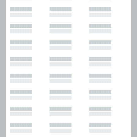
█████████
█████████
█████████
█████████
█████████
█████████
█████████
█████████
█████████
█████████
█████████
█████████
█████████
█████████
█████████
█████████
█████████
█████████
█████████
█████████
█████████
█████████
█████████
█████████
█████████
█████████
█████████
█████████
█████████
█████████
█████████
█████████
█████████
█████████
█████████
█████████
█████████
█████████
█████████
█████████
█████████
█████████
█████████
█████████
█████████
█████████
█████████
█████████