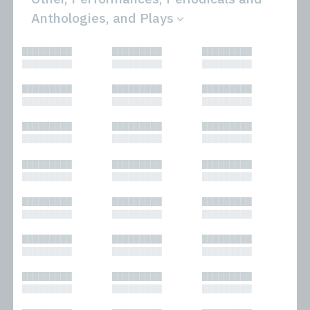
Anthologies, and Plays
All
Novels
█████████
█████████
█████████
Bibliophilic
Other
█████████
█████████
█████████
Columns
Performances
Forewords
Periodicals and
█████████
█████████
█████████
Interviews
Anthologies
█████████
█████████
█████████
Journalism
Plays
Kasimir
Short Stories
█████████
█████████
█████████
Nonfiction
█████████
█████████
█████████
█████████
█████████
█████████
█████████
█████████
█████████
█████████
█████████
█████████
█████████
█████████
█████████
█████████
█████████
█████████
█████████
█████████
█████████
█████████
█████████
█████████
█████████
█████████
█████████