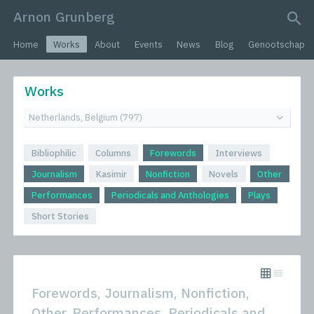
Arnon Grunberg
search query
Home
Works
About
Events
News
Blog
Genootschap
Works
Bibliophilic
Columns
Forewords
Interviews
Journalism
Kasimir
Nonfiction
Novels
Other
Performances
Periodicals and Anthologies
Plays
Short Stories
Forewords, Journalism, Nonfiction,
Other, Performances, Periodicals and