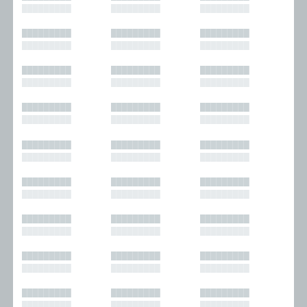
█████████
█████████
█████████
█████████
█████████
█████████
█████████
█████████
█████████
█████████
█████████
█████████
█████████
█████████
█████████
█████████
█████████
█████████
█████████
█████████
█████████
█████████
█████████
█████████
█████████
█████████
█████████
█████████
█████████
█████████
█████████
█████████
█████████
█████████
█████████
█████████
█████████
█████████
█████████
█████████
█████████
█████████
█████████
█████████
█████████
█████████
█████████
█████████
█████████
█████████
█████████