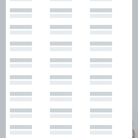
█████████
█████████
█████████
█████████
█████████
█████████
█████████
█████████
█████████
█████████
█████████
█████████
█████████
█████████
█████████
█████████
█████████
█████████
█████████
█████████
█████████
█████████
█████████
█████████
█████████
█████████
█████████
█████████
█████████
█████████
█████████
█████████
█████████
█████████
█████████
█████████
█████████
█████████
█████████
█████████
█████████
█████████
█████████
█████████
█████████
█████████
█████████
█████████