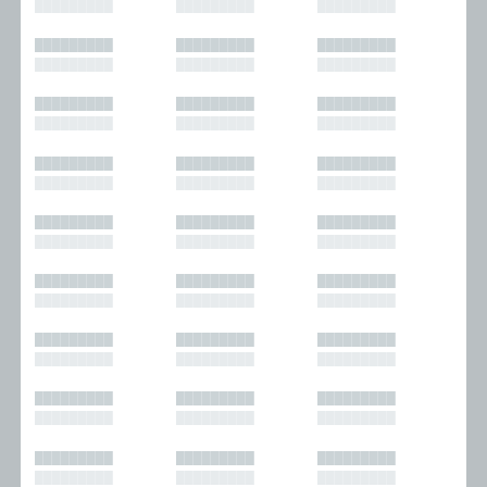
█████████
█████████
█████████
█████████
█████████
█████████
█████████
█████████
█████████
█████████
█████████
█████████
█████████
█████████
█████████
█████████
█████████
█████████
█████████
█████████
█████████
█████████
█████████
█████████
█████████
█████████
█████████
█████████
█████████
█████████
█████████
█████████
█████████
█████████
█████████
█████████
█████████
█████████
█████████
█████████
█████████
█████████
█████████
█████████
█████████
█████████
█████████
█████████
█████████
█████████
█████████