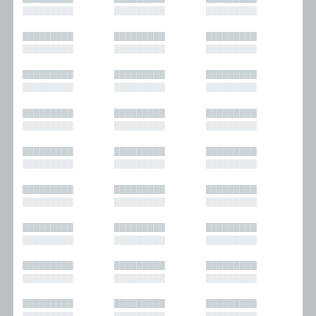
█████████
█████████
█████████
█████████
█████████
█████████
█████████
█████████
█████████
█████████
█████████
█████████
█████████
█████████
█████████
█████████
█████████
█████████
█████████
█████████
█████████
█████████
█████████
█████████
█████████
█████████
█████████
█████████
█████████
█████████
█████████
█████████
█████████
█████████
█████████
█████████
█████████
█████████
█████████
█████████
█████████
█████████
█████████
█████████
█████████
█████████
█████████
█████████