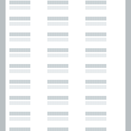
█████████
█████████
█████████
█████████
█████████
█████████
█████████
█████████
█████████
█████████
█████████
█████████
█████████
█████████
█████████
█████████
█████████
█████████
█████████
█████████
█████████
█████████
█████████
█████████
█████████
█████████
█████████
█████████
█████████
█████████
█████████
█████████
█████████
█████████
█████████
█████████
█████████
█████████
█████████
█████████
█████████
█████████
█████████
█████████
█████████
█████████
█████████
█████████
█████████
█████████
█████████