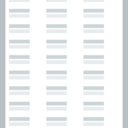
█████████
█████████
█████████
█████████
█████████
█████████
█████████
█████████
█████████
█████████
█████████
█████████
█████████
█████████
█████████
█████████
█████████
█████████
█████████
█████████
█████████
█████████
█████████
█████████
█████████
█████████
█████████
█████████
█████████
█████████
█████████
█████████
█████████
█████████
█████████
█████████
█████████
█████████
█████████
█████████
█████████
█████████
█████████
█████████
█████████
█████████
█████████
█████████
█████████
█████████
█████████