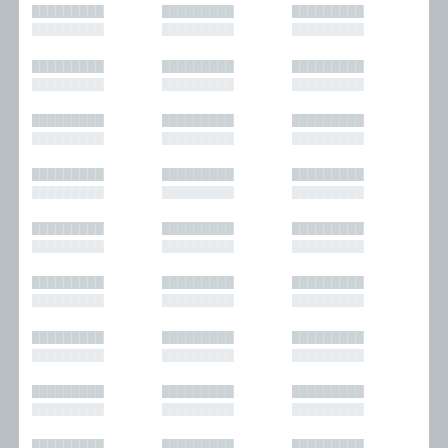
█████████
█████████
█████████
█████████
█████████
█████████
█████████
█████████
█████████
█████████
█████████
█████████
█████████
█████████
█████████
█████████
█████████
█████████
█████████
█████████
█████████
█████████
█████████
█████████
█████████
█████████
█████████
█████████
█████████
█████████
█████████
█████████
█████████
█████████
█████████
█████████
█████████
█████████
█████████
█████████
█████████
█████████
█████████
█████████
█████████
█████████
█████████
█████████
█████████
█████████
█████████