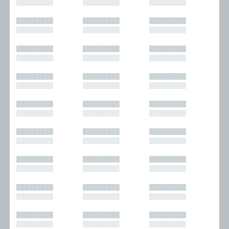
█████████
█████████
█████████
█████████
█████████
█████████
█████████
█████████
█████████
█████████
█████████
█████████
█████████
█████████
█████████
█████████
█████████
█████████
█████████
█████████
█████████
█████████
█████████
█████████
█████████
█████████
█████████
█████████
█████████
█████████
█████████
█████████
█████████
█████████
█████████
█████████
█████████
█████████
█████████
█████████
█████████
█████████
█████████
█████████
█████████
█████████
█████████
█████████
█████████
█████████
█████████