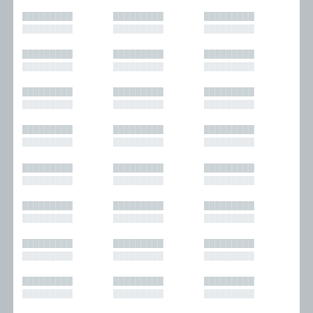
█████████
█████████
█████████
█████████
█████████
█████████
█████████
█████████
█████████
█████████
█████████
█████████
█████████
█████████
█████████
█████████
█████████
█████████
█████████
█████████
█████████
█████████
█████████
█████████
█████████
█████████
█████████
█████████
█████████
█████████
█████████
█████████
█████████
█████████
█████████
█████████
█████████
█████████
█████████
█████████
█████████
█████████
█████████
█████████
█████████
█████████
█████████
█████████