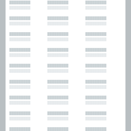
█████████
█████████
█████████
█████████
█████████
█████████
█████████
█████████
█████████
█████████
█████████
█████████
█████████
█████████
█████████
█████████
█████████
█████████
█████████
█████████
█████████
█████████
█████████
█████████
█████████
█████████
█████████
█████████
█████████
█████████
█████████
█████████
█████████
█████████
█████████
█████████
█████████
█████████
█████████
█████████
█████████
█████████
█████████
█████████
█████████
█████████
█████████
█████████
█████████
█████████
█████████