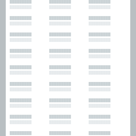
█████████
█████████
█████████
█████████
█████████
█████████
█████████
█████████
█████████
█████████
█████████
█████████
█████████
█████████
█████████
█████████
█████████
█████████
█████████
█████████
█████████
█████████
█████████
█████████
█████████
█████████
█████████
█████████
█████████
█████████
█████████
█████████
█████████
█████████
█████████
█████████
█████████
█████████
█████████
█████████
█████████
█████████
█████████
█████████
█████████
█████████
█████████
█████████
█████████
█████████
█████████