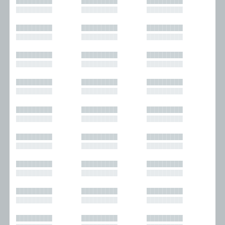
█████████
█████████
█████████
█████████
█████████
█████████
█████████
█████████
█████████
█████████
█████████
█████████
█████████
█████████
█████████
█████████
█████████
█████████
█████████
█████████
█████████
█████████
█████████
█████████
█████████
█████████
█████████
█████████
█████████
█████████
█████████
█████████
█████████
█████████
█████████
█████████
█████████
█████████
█████████
█████████
█████████
█████████
█████████
█████████
█████████
█████████
█████████
█████████
█████████
█████████
█████████