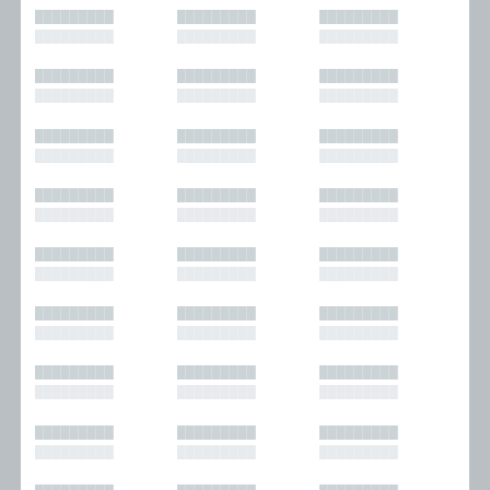
█████████
█████████
█████████
█████████
█████████
█████████
█████████
█████████
█████████
█████████
█████████
█████████
█████████
█████████
█████████
█████████
█████████
█████████
█████████
█████████
█████████
█████████
█████████
█████████
█████████
█████████
█████████
█████████
█████████
█████████
█████████
█████████
█████████
█████████
█████████
█████████
█████████
█████████
█████████
█████████
█████████
█████████
█████████
█████████
█████████
█████████
█████████
█████████