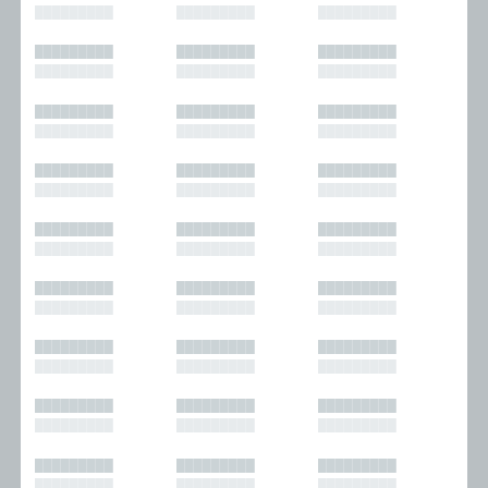
█████████
█████████
█████████
█████████
█████████
█████████
█████████
█████████
█████████
█████████
█████████
█████████
█████████
█████████
█████████
█████████
█████████
█████████
█████████
█████████
█████████
█████████
█████████
█████████
█████████
█████████
█████████
█████████
█████████
█████████
█████████
█████████
█████████
█████████
█████████
█████████
█████████
█████████
█████████
█████████
█████████
█████████
█████████
█████████
█████████
█████████
█████████
█████████
█████████
█████████
█████████