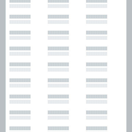
█████████
█████████
█████████
█████████
█████████
█████████
█████████
█████████
█████████
█████████
█████████
█████████
█████████
█████████
█████████
█████████
█████████
█████████
█████████
█████████
█████████
█████████
█████████
█████████
█████████
█████████
█████████
█████████
█████████
█████████
█████████
█████████
█████████
█████████
█████████
█████████
█████████
█████████
█████████
█████████
█████████
█████████
█████████
█████████
█████████
█████████
█████████
█████████
█████████
█████████
█████████