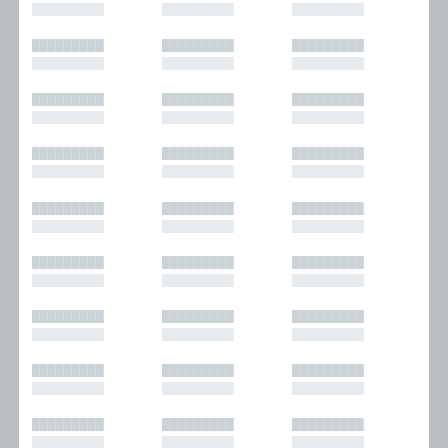
█████████
█████████
█████████
█████████
█████████
█████████
█████████
█████████
█████████
█████████
█████████
█████████
█████████
█████████
█████████
█████████
█████████
█████████
█████████
█████████
█████████
█████████
█████████
█████████
█████████
█████████
█████████
█████████
█████████
█████████
█████████
█████████
█████████
█████████
█████████
█████████
█████████
█████████
█████████
█████████
█████████
█████████
█████████
█████████
█████████
█████████
█████████
█████████
█████████
█████████
█████████