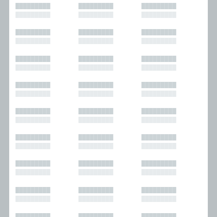
█████████
█████████
█████████
█████████
█████████
█████████
█████████
█████████
█████████
█████████
█████████
█████████
█████████
█████████
█████████
█████████
█████████
█████████
█████████
█████████
█████████
█████████
█████████
█████████
█████████
█████████
█████████
█████████
█████████
█████████
█████████
█████████
█████████
█████████
█████████
█████████
█████████
█████████
█████████
█████████
█████████
█████████
█████████
█████████
█████████
█████████
█████████
█████████
█████████
█████████
█████████