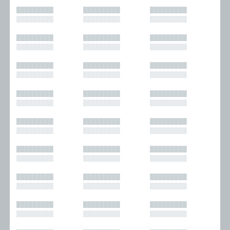
█████████
█████████
█████████
█████████
█████████
█████████
█████████
█████████
█████████
█████████
█████████
█████████
█████████
█████████
█████████
█████████
█████████
█████████
█████████
█████████
█████████
█████████
█████████
█████████
█████████
█████████
█████████
█████████
█████████
█████████
█████████
█████████
█████████
█████████
█████████
█████████
█████████
█████████
█████████
█████████
█████████
█████████
█████████
█████████
█████████
█████████
█████████
█████████