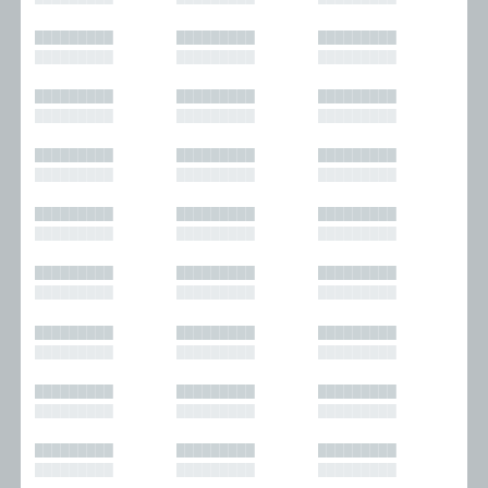
█████████
█████████
█████████
█████████
█████████
█████████
█████████
█████████
█████████
█████████
█████████
█████████
█████████
█████████
█████████
█████████
█████████
█████████
█████████
█████████
█████████
█████████
█████████
█████████
█████████
█████████
█████████
█████████
█████████
█████████
█████████
█████████
█████████
█████████
█████████
█████████
█████████
█████████
█████████
█████████
█████████
█████████
█████████
█████████
█████████
█████████
█████████
█████████