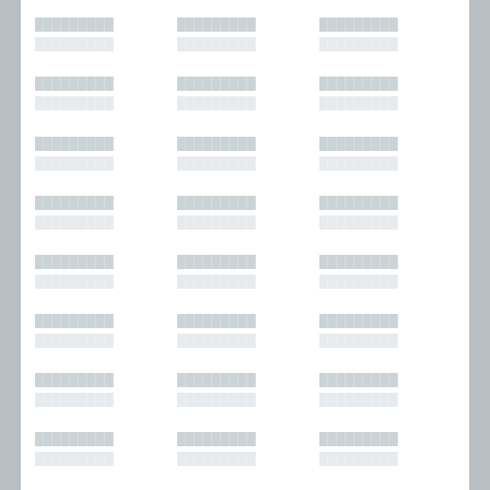
█████████
█████████
█████████
█████████
█████████
█████████
█████████
█████████
█████████
█████████
█████████
█████████
█████████
█████████
█████████
█████████
█████████
█████████
█████████
█████████
█████████
█████████
█████████
█████████
█████████
█████████
█████████
█████████
█████████
█████████
█████████
█████████
█████████
█████████
█████████
█████████
█████████
█████████
█████████
█████████
█████████
█████████
█████████
█████████
█████████
█████████
█████████
█████████