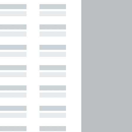
█████████
█████████
█████████
█████████
█████████
█████████
█████████
█████████
█████████
█████████
█████████
█████████
█████████
█████████
█████████
█████████
█████████
█████████
█████████
█████████
█████████
█████████
█████████
█████████
█████████
█████████