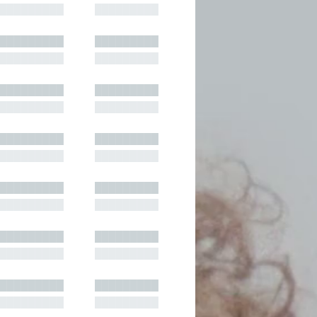
█████████
█████████
█████████
█████████
█████████
█████████
█████████
█████████
█████████
█████████
█████████
█████████
█████████
█████████
█████████
█████████
█████████
█████████
█████████
█████████
█████████
█████████
█████████
█████████
█████████
█████████