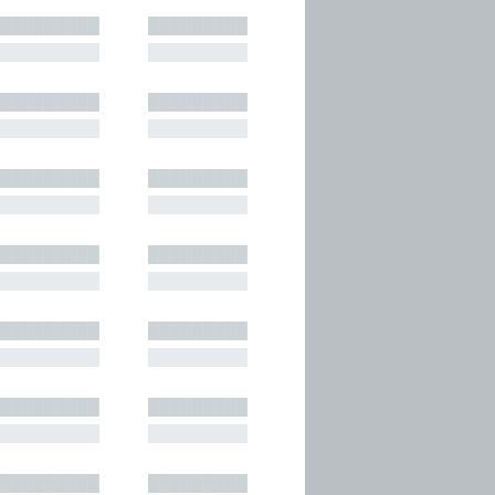
█████████
█████████
█████████
█████████
█████████
█████████
█████████
█████████
█████████
█████████
█████████
█████████
█████████
█████████
█████████
█████████
█████████
█████████
█████████
█████████
█████████
█████████
█████████
█████████
█████████
█████████