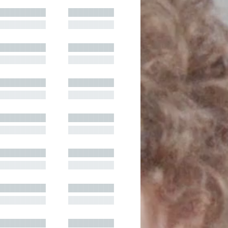
█████████
█████████
█████████
█████████
█████████
█████████
█████████
█████████
█████████
█████████
█████████
█████████
█████████
█████████
█████████
█████████
█████████
█████████
█████████
█████████
█████████
█████████
█████████
█████████
█████████
█████████