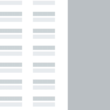
█████████
█████████
█████████
█████████
█████████
█████████
█████████
█████████
█████████
█████████
█████████
█████████
█████████
█████████
█████████
█████████
█████████
█████████
█████████
█████████
█████████
█████████
█████████
█████████
█████████
█████████