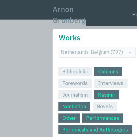
Arnon
H
Grunberg
Works
Bibliophilic
Columns
Forewords
Interviews
Journalism
Kasimir
Nonfiction
Novels
Other
Performances
Periodicals and Anthologies