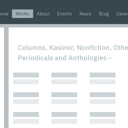
ome
Works
About
Events
News
Blog
Geno
Columns, Kasimir, Nonfiction, Oth
Periodicals and Anthologies
All
Nonfic
█████████
█████████
█████████
Bibliophilic
Novel
█████████
█████████
█████████
Columns
Other
Forewords
Perfo
█████████
█████████
█████████
Interviews
Period
█████████
█████████
█████████
Journalism
Plays
Kasimir
Short 
█████████
█████████
█████████
█████████
█████████
█████████