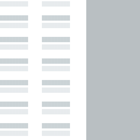
█████████
█████████
█████████
█████████
█████████
█████████
█████████
█████████
█████████
█████████
█████████
█████████
█████████
█████████
█████████
█████████
█████████
█████████
█████████
█████████
█████████
█████████
█████████
█████████
█████████
█████████