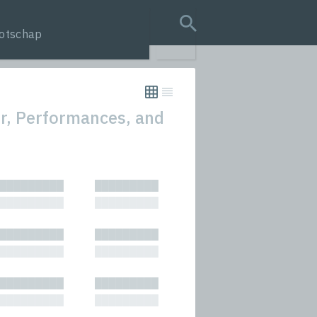
otschap
search query
er, Performances, and
tion
█████████
█████████
s
█████████
█████████
rmances
█████████
█████████
icals and Anthologies
█████████
█████████
Stories
█████████
█████████
█████████
█████████