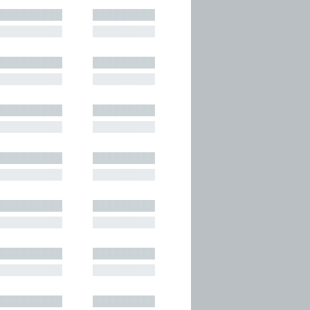
█████████
█████████
█████████
█████████
█████████
█████████
█████████
█████████
█████████
█████████
█████████
█████████
█████████
█████████
█████████
█████████
█████████
█████████
█████████
█████████
█████████
█████████
█████████
█████████
█████████
█████████