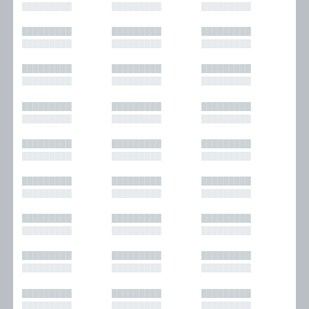
█████████
█████████
█████████
█████████
█████████
█████████
█████████
█████████
█████████
█████████
█████████
█████████
█████████
█████████
█████████
█████████
█████████
█████████
█████████
█████████
█████████
█████████
█████████
█████████
█████████
█████████
█████████
█████████
█████████
█████████
█████████
█████████
█████████
█████████
█████████
█████████
█████████
█████████
█████████
█████████
█████████
█████████
█████████
█████████
█████████
█████████
█████████
█████████
█████████
█████████
█████████