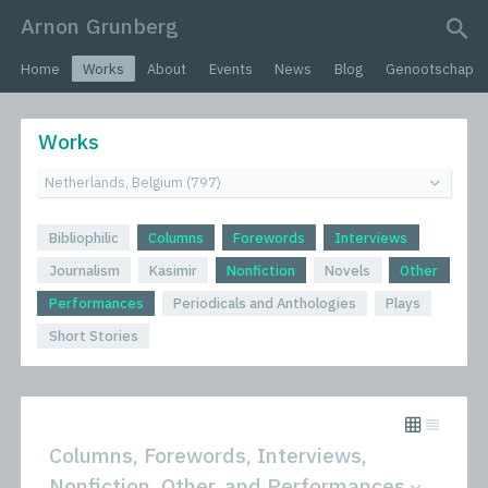
Arnon Grunberg
search query
Home
Works
About
Events
News
Blog
Genootschap
Works
Bibliophilic
Columns
Forewords
Interviews
Journalism
Kasimir
Nonfiction
Novels
Other
Performances
Periodicals and Anthologies
Plays
Short Stories
Columns, Forewords, Interviews,
Nonfiction, Other, and Performances