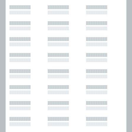
█████████
█████████
█████████
█████████
█████████
█████████
█████████
█████████
█████████
█████████
█████████
█████████
█████████
█████████
█████████
█████████
█████████
█████████
█████████
█████████
█████████
█████████
█████████
█████████
█████████
█████████
█████████
█████████
█████████
█████████
█████████
█████████
█████████
█████████
█████████
█████████
█████████
█████████
█████████
█████████
█████████
█████████
█████████
█████████
█████████
█████████
█████████
█████████