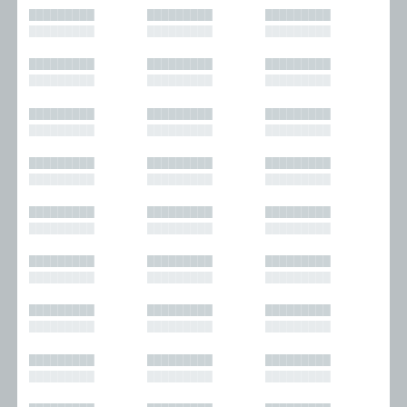
█████████
█████████
█████████
█████████
█████████
█████████
█████████
█████████
█████████
█████████
█████████
█████████
█████████
█████████
█████████
█████████
█████████
█████████
█████████
█████████
█████████
█████████
█████████
█████████
█████████
█████████
█████████
█████████
█████████
█████████
█████████
█████████
█████████
█████████
█████████
█████████
█████████
█████████
█████████
█████████
█████████
█████████
█████████
█████████
█████████
█████████
█████████
█████████