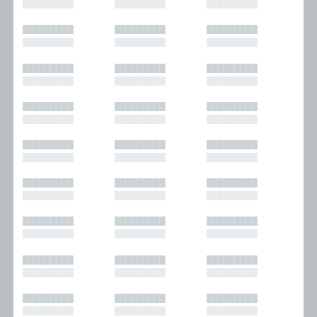
█████████
█████████
█████████
█████████
█████████
█████████
█████████
█████████
█████████
█████████
█████████
█████████
█████████
█████████
█████████
█████████
█████████
█████████
█████████
█████████
█████████
█████████
█████████
█████████
█████████
█████████
█████████
█████████
█████████
█████████
█████████
█████████
█████████
█████████
█████████
█████████
█████████
█████████
█████████
█████████
█████████
█████████
█████████
█████████
█████████
█████████
█████████
█████████
█████████
█████████
█████████