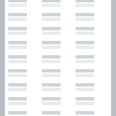
█████████
█████████
█████████
█████████
█████████
█████████
█████████
█████████
█████████
█████████
█████████
█████████
█████████
█████████
█████████
█████████
█████████
█████████
█████████
█████████
█████████
█████████
█████████
█████████
█████████
█████████
█████████
█████████
█████████
█████████
█████████
█████████
█████████
█████████
█████████
█████████
█████████
█████████
█████████
█████████
█████████
█████████
█████████
█████████
█████████
█████████
█████████
█████████
█████████
█████████
█████████