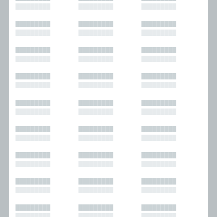
█████████
█████████
█████████
█████████
█████████
█████████
█████████
█████████
█████████
█████████
█████████
█████████
█████████
█████████
█████████
█████████
█████████
█████████
█████████
█████████
█████████
█████████
█████████
█████████
█████████
█████████
█████████
█████████
█████████
█████████
█████████
█████████
█████████
█████████
█████████
█████████
█████████
█████████
█████████
█████████
█████████
█████████
█████████
█████████
█████████
█████████
█████████
█████████
█████████
█████████
█████████