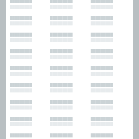
█████████
█████████
█████████
█████████
█████████
█████████
█████████
█████████
█████████
█████████
█████████
█████████
█████████
█████████
█████████
█████████
█████████
█████████
█████████
█████████
█████████
█████████
█████████
█████████
█████████
█████████
█████████
█████████
█████████
█████████
█████████
█████████
█████████
█████████
█████████
█████████
█████████
█████████
█████████
█████████
█████████
█████████
█████████
█████████
█████████
█████████
█████████
█████████
█████████
█████████
█████████