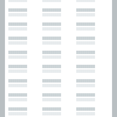
█████████
█████████
█████████
█████████
█████████
█████████
█████████
█████████
█████████
█████████
█████████
█████████
█████████
█████████
█████████
█████████
█████████
█████████
█████████
█████████
█████████
█████████
█████████
█████████
█████████
█████████
█████████
█████████
█████████
█████████
█████████
█████████
█████████
█████████
█████████
█████████
█████████
█████████
█████████
█████████
█████████
█████████
█████████
█████████
█████████
█████████
█████████
█████████
█████████
█████████
█████████