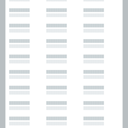
█████████
█████████
█████████
█████████
█████████
█████████
█████████
█████████
█████████
█████████
█████████
█████████
█████████
█████████
█████████
█████████
█████████
█████████
█████████
█████████
█████████
█████████
█████████
█████████
█████████
█████████
█████████
█████████
█████████
█████████
█████████
█████████
█████████
█████████
█████████
█████████
█████████
█████████
█████████
█████████
█████████
█████████
█████████
█████████
█████████
█████████
█████████
█████████