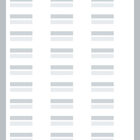
█████████
█████████
█████████
█████████
█████████
█████████
█████████
█████████
█████████
█████████
█████████
█████████
█████████
█████████
█████████
█████████
█████████
█████████
█████████
█████████
█████████
█████████
█████████
█████████
█████████
█████████
█████████
█████████
█████████
█████████
█████████
█████████
█████████
█████████
█████████
█████████
█████████
█████████
█████████
█████████
█████████
█████████
█████████
█████████
█████████
█████████
█████████
█████████