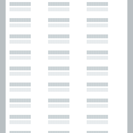
█████████
█████████
█████████
█████████
█████████
█████████
█████████
█████████
█████████
█████████
█████████
█████████
█████████
█████████
█████████
█████████
█████████
█████████
█████████
█████████
█████████
█████████
█████████
█████████
█████████
█████████
█████████
█████████
█████████
█████████
█████████
█████████
█████████
█████████
█████████
█████████
█████████
█████████
█████████
█████████
█████████
█████████
█████████
█████████
█████████
█████████
█████████
█████████
█████████
█████████
█████████