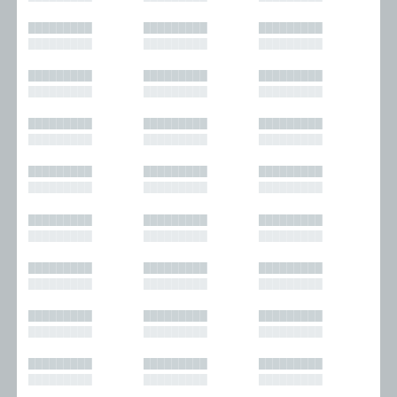
█████████
█████████
█████████
█████████
█████████
█████████
█████████
█████████
█████████
█████████
█████████
█████████
█████████
█████████
█████████
█████████
█████████
█████████
█████████
█████████
█████████
█████████
█████████
█████████
█████████
█████████
█████████
█████████
█████████
█████████
█████████
█████████
█████████
█████████
█████████
█████████
█████████
█████████
█████████
█████████
█████████
█████████
█████████
█████████
█████████
█████████
█████████
█████████