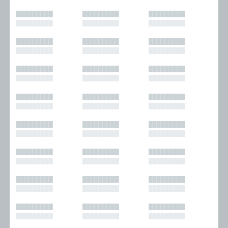
█████████
█████████
█████████
█████████
█████████
█████████
█████████
█████████
█████████
█████████
█████████
█████████
█████████
█████████
█████████
█████████
█████████
█████████
█████████
█████████
█████████
█████████
█████████
█████████
█████████
█████████
█████████
█████████
█████████
█████████
█████████
█████████
█████████
█████████
█████████
█████████
█████████
█████████
█████████
█████████
█████████
█████████
█████████
█████████
█████████
█████████
█████████
█████████