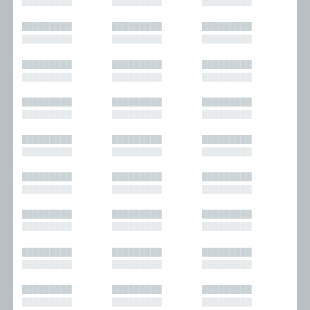
█████████
█████████
█████████
█████████
█████████
█████████
█████████
█████████
█████████
█████████
█████████
█████████
█████████
█████████
█████████
█████████
█████████
█████████
█████████
█████████
█████████
█████████
█████████
█████████
█████████
█████████
█████████
█████████
█████████
█████████
█████████
█████████
█████████
█████████
█████████
█████████
█████████
█████████
█████████
█████████
█████████
█████████
█████████
█████████
█████████
█████████
█████████
█████████
█████████
█████████
█████████