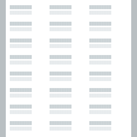
█████████
█████████
█████████
█████████
█████████
█████████
█████████
█████████
█████████
█████████
█████████
█████████
█████████
█████████
█████████
█████████
█████████
█████████
█████████
█████████
█████████
█████████
█████████
█████████
█████████
█████████
█████████
█████████
█████████
█████████
█████████
█████████
█████████
█████████
█████████
█████████
█████████
█████████
█████████
█████████
█████████
█████████
█████████
█████████
█████████
█████████
█████████
█████████