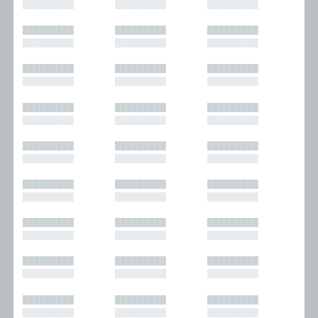
█████████
█████████
█████████
█████████
█████████
█████████
█████████
█████████
█████████
█████████
█████████
█████████
█████████
█████████
█████████
█████████
█████████
█████████
█████████
█████████
█████████
█████████
█████████
█████████
█████████
█████████
█████████
█████████
█████████
█████████
█████████
█████████
█████████
█████████
█████████
█████████
█████████
█████████
█████████
█████████
█████████
█████████
█████████
█████████
█████████
█████████
█████████
█████████
█████████
█████████
█████████