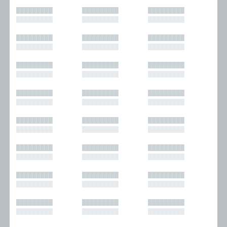
█████████
█████████
█████████
█████████
█████████
█████████
█████████
█████████
█████████
█████████
█████████
█████████
█████████
█████████
█████████
█████████
█████████
█████████
█████████
█████████
█████████
█████████
█████████
█████████
█████████
█████████
█████████
█████████
█████████
█████████
█████████
█████████
█████████
█████████
█████████
█████████
█████████
█████████
█████████
█████████
█████████
█████████
█████████
█████████
█████████
█████████
█████████
█████████