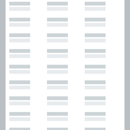
█████████
█████████
█████████
█████████
█████████
█████████
█████████
█████████
█████████
█████████
█████████
█████████
█████████
█████████
█████████
█████████
█████████
█████████
█████████
█████████
█████████
█████████
█████████
█████████
█████████
█████████
█████████
█████████
█████████
█████████
█████████
█████████
█████████
█████████
█████████
█████████
█████████
█████████
█████████
█████████
█████████
█████████
█████████
█████████
█████████
█████████
█████████
█████████
█████████
█████████
█████████