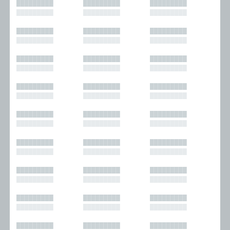
█████████
█████████
█████████
█████████
█████████
█████████
█████████
█████████
█████████
█████████
█████████
█████████
█████████
█████████
█████████
█████████
█████████
█████████
█████████
█████████
█████████
█████████
█████████
█████████
█████████
█████████
█████████
█████████
█████████
█████████
█████████
█████████
█████████
█████████
█████████
█████████
█████████
█████████
█████████
█████████
█████████
█████████
█████████
█████████
█████████
█████████
█████████
█████████
█████████
█████████
█████████