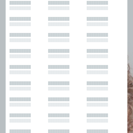
█████████
█████████
█████████
█████████
█████████
█████████
█████████
█████████
█████████
█████████
█████████
█████████
█████████
█████████
█████████
█████████
█████████
█████████
█████████
█████████
█████████
█████████
█████████
█████████
█████████
█████████
█████████
█████████
█████████
█████████
█████████
█████████
█████████
█████████
█████████
█████████
█████████
█████████
█████████
█████████
█████████
█████████
█████████
█████████
█████████
█████████
█████████
█████████
█████████
█████████
█████████