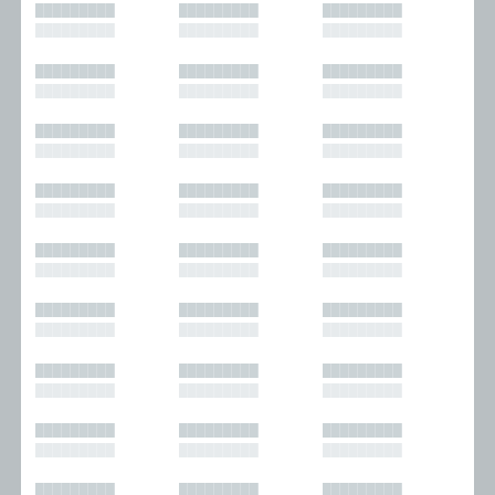
█████████
█████████
█████████
█████████
█████████
█████████
█████████
█████████
█████████
█████████
█████████
█████████
█████████
█████████
█████████
█████████
█████████
█████████
█████████
█████████
█████████
█████████
█████████
█████████
█████████
█████████
█████████
█████████
█████████
█████████
█████████
█████████
█████████
█████████
█████████
█████████
█████████
█████████
█████████
█████████
█████████
█████████
█████████
█████████
█████████
█████████
█████████
█████████
█████████
█████████
█████████