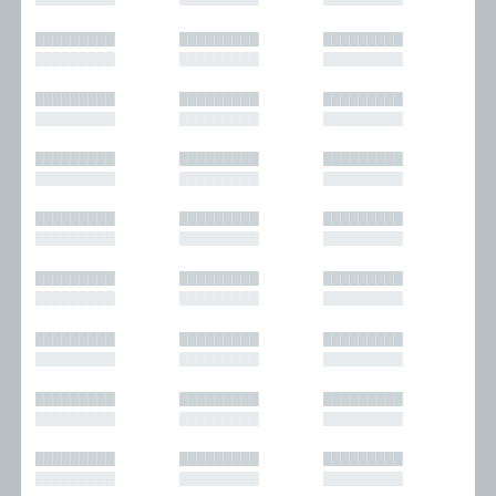
█████████
█████████
█████████
█████████
█████████
█████████
█████████
█████████
█████████
█████████
█████████
█████████
█████████
█████████
█████████
█████████
█████████
█████████
█████████
█████████
█████████
█████████
█████████
█████████
█████████
█████████
█████████
█████████
█████████
█████████
█████████
█████████
█████████
█████████
█████████
█████████
█████████
█████████
█████████
█████████
█████████
█████████
█████████
█████████
█████████
█████████
█████████
█████████