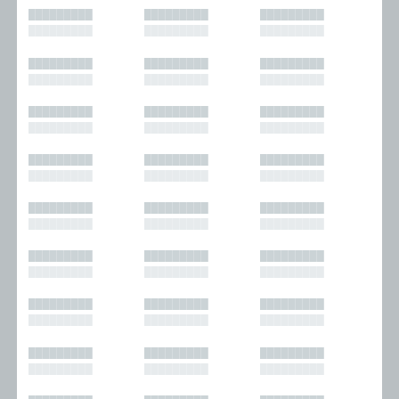
█████████
█████████
█████████
█████████
█████████
█████████
█████████
█████████
█████████
█████████
█████████
█████████
█████████
█████████
█████████
█████████
█████████
█████████
█████████
█████████
█████████
█████████
█████████
█████████
█████████
█████████
█████████
█████████
█████████
█████████
█████████
█████████
█████████
█████████
█████████
█████████
█████████
█████████
█████████
█████████
█████████
█████████
█████████
█████████
█████████
█████████
█████████
█████████