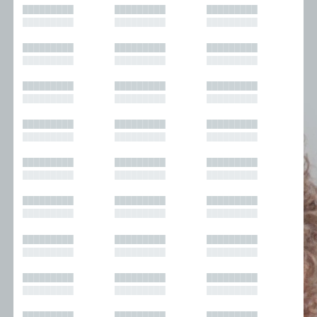
█████████
█████████
█████████
█████████
█████████
█████████
█████████
█████████
█████████
█████████
█████████
█████████
█████████
█████████
█████████
█████████
█████████
█████████
█████████
█████████
█████████
█████████
█████████
█████████
█████████
█████████
█████████
█████████
█████████
█████████
█████████
█████████
█████████
█████████
█████████
█████████
█████████
█████████
█████████
█████████
█████████
█████████
█████████
█████████
█████████
█████████
█████████
█████████
█████████
█████████
█████████