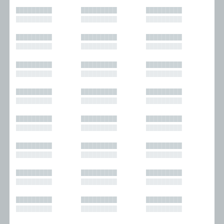
█████████
█████████
█████████
█████████
█████████
█████████
█████████
█████████
█████████
█████████
█████████
█████████
█████████
█████████
█████████
█████████
█████████
█████████
█████████
█████████
█████████
█████████
█████████
█████████
█████████
█████████
█████████
█████████
█████████
█████████
█████████
█████████
█████████
█████████
█████████
█████████
█████████
█████████
█████████
█████████
█████████
█████████
█████████
█████████
█████████
█████████
█████████
█████████