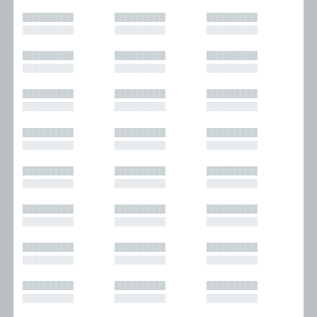
█████████
█████████
█████████
█████████
█████████
█████████
█████████
█████████
█████████
█████████
█████████
█████████
█████████
█████████
█████████
█████████
█████████
█████████
█████████
█████████
█████████
█████████
█████████
█████████
█████████
█████████
█████████
█████████
█████████
█████████
█████████
█████████
█████████
█████████
█████████
█████████
█████████
█████████
█████████
█████████
█████████
█████████
█████████
█████████
█████████
█████████
█████████
█████████