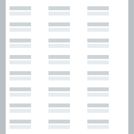
█████████
█████████
█████████
█████████
█████████
█████████
█████████
█████████
█████████
█████████
█████████
█████████
█████████
█████████
█████████
█████████
█████████
█████████
█████████
█████████
█████████
█████████
█████████
█████████
█████████
█████████
█████████
█████████
█████████
█████████
█████████
█████████
█████████
█████████
█████████
█████████
█████████
█████████
█████████
█████████
█████████
█████████
█████████
█████████
█████████
█████████
█████████
█████████