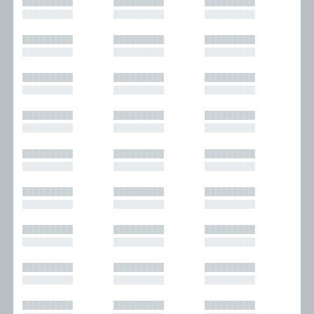
█████████
█████████
█████████
█████████
█████████
█████████
█████████
█████████
█████████
█████████
█████████
█████████
█████████
█████████
█████████
█████████
█████████
█████████
█████████
█████████
█████████
█████████
█████████
█████████
█████████
█████████
█████████
█████████
█████████
█████████
█████████
█████████
█████████
█████████
█████████
█████████
█████████
█████████
█████████
█████████
█████████
█████████
█████████
█████████
█████████
█████████
█████████
█████████
█████████
█████████
█████████