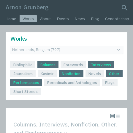
Arnon Grunberg
search query
Home
Works
About
Events
News
Blog
Genootschap
Works
Bibliophilic
Columns
Forewords
Interviews
Journalism
Kasimir
Nonfiction
Novels
Other
Performances
Periodicals and Anthologies
Plays
Short Stories
Columns, Interviews, Nonfiction, Other,
and Performances