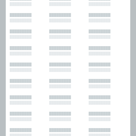
█████████
█████████
█████████
█████████
█████████
█████████
█████████
█████████
█████████
█████████
█████████
█████████
█████████
█████████
█████████
█████████
█████████
█████████
█████████
█████████
█████████
█████████
█████████
█████████
█████████
█████████
█████████
█████████
█████████
█████████
█████████
█████████
█████████
█████████
█████████
█████████
█████████
█████████
█████████
█████████
█████████
█████████
█████████
█████████
█████████
█████████
█████████
█████████
█████████
█████████
█████████