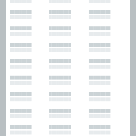
█████████
█████████
█████████
█████████
█████████
█████████
█████████
█████████
█████████
█████████
█████████
█████████
█████████
█████████
█████████
█████████
█████████
█████████
█████████
█████████
█████████
█████████
█████████
█████████
█████████
█████████
█████████
█████████
█████████
█████████
█████████
█████████
█████████
█████████
█████████
█████████
█████████
█████████
█████████
█████████
█████████
█████████
█████████
█████████
█████████
█████████
█████████
█████████
█████████
█████████
█████████