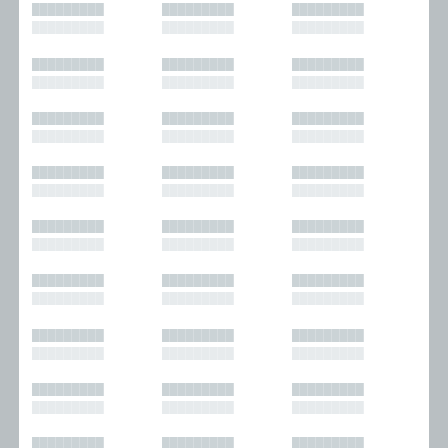
█████████
█████████
█████████
█████████
█████████
█████████
█████████
█████████
█████████
█████████
█████████
█████████
█████████
█████████
█████████
█████████
█████████
█████████
█████████
█████████
█████████
█████████
█████████
█████████
█████████
█████████
█████████
█████████
█████████
█████████
█████████
█████████
█████████
█████████
█████████
█████████
█████████
█████████
█████████
█████████
█████████
█████████
█████████
█████████
█████████
█████████
█████████
█████████
█████████
█████████
█████████