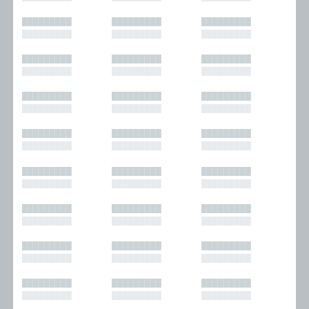
█████████
█████████
█████████
█████████
█████████
█████████
█████████
█████████
█████████
█████████
█████████
█████████
█████████
█████████
█████████
█████████
█████████
█████████
█████████
█████████
█████████
█████████
█████████
█████████
█████████
█████████
█████████
█████████
█████████
█████████
█████████
█████████
█████████
█████████
█████████
█████████
█████████
█████████
█████████
█████████
█████████
█████████
█████████
█████████
█████████
█████████
█████████
█████████