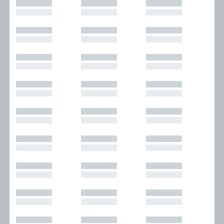
█████████
█████████
█████████
█████████
█████████
█████████
█████████
█████████
█████████
█████████
█████████
█████████
█████████
█████████
█████████
█████████
█████████
█████████
█████████
█████████
█████████
█████████
█████████
█████████
█████████
█████████
█████████
█████████
█████████
█████████
█████████
█████████
█████████
█████████
█████████
█████████
█████████
█████████
█████████
█████████
█████████
█████████
█████████
█████████
█████████
█████████
█████████
█████████
█████████
█████████
█████████