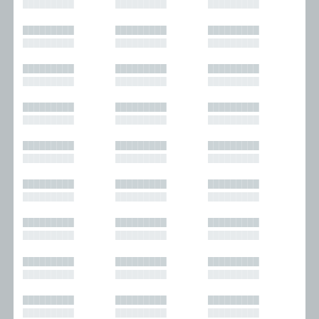
█████████
█████████
█████████
█████████
█████████
█████████
█████████
█████████
█████████
█████████
█████████
█████████
█████████
█████████
█████████
█████████
█████████
█████████
█████████
█████████
█████████
█████████
█████████
█████████
█████████
█████████
█████████
█████████
█████████
█████████
█████████
█████████
█████████
█████████
█████████
█████████
█████████
█████████
█████████
█████████
█████████
█████████
█████████
█████████
█████████
█████████
█████████
█████████
█████████
█████████
█████████