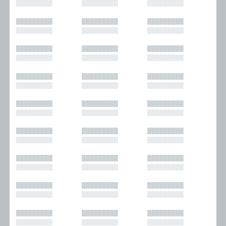
█████████
█████████
█████████
█████████
█████████
█████████
█████████
█████████
█████████
█████████
█████████
█████████
█████████
█████████
█████████
█████████
█████████
█████████
█████████
█████████
█████████
█████████
█████████
█████████
█████████
█████████
█████████
█████████
█████████
█████████
█████████
█████████
█████████
█████████
█████████
█████████
█████████
█████████
█████████
█████████
█████████
█████████
█████████
█████████
█████████
█████████
█████████
█████████
█████████
█████████
█████████