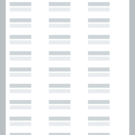
█████████
█████████
█████████
█████████
█████████
█████████
█████████
█████████
█████████
█████████
█████████
█████████
█████████
█████████
█████████
█████████
█████████
█████████
█████████
█████████
█████████
█████████
█████████
█████████
█████████
█████████
█████████
█████████
█████████
█████████
█████████
█████████
█████████
█████████
█████████
█████████
█████████
█████████
█████████
█████████
█████████
█████████
█████████
█████████
█████████
█████████
█████████
█████████
█████████
█████████
█████████