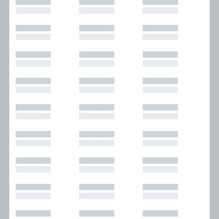
█████████
█████████
█████████
█████████
█████████
█████████
█████████
█████████
█████████
█████████
█████████
█████████
█████████
█████████
█████████
█████████
█████████
█████████
█████████
█████████
█████████
█████████
█████████
█████████
█████████
█████████
█████████
█████████
█████████
█████████
█████████
█████████
█████████
█████████
█████████
█████████
█████████
█████████
█████████
█████████
█████████
█████████
█████████
█████████
█████████
█████████
█████████
█████████
█████████
█████████
█████████