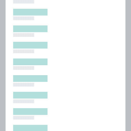
█████████
█████████
█████████
█████████
█████████
█████████
█████████
█████████
█████████
█████████
█████████
█████████
█████████
█████████
█████████
█████████