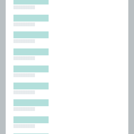
█████████
█████████
█████████
█████████
█████████
█████████
█████████
█████████
█████████
█████████
█████████
█████████
█████████
█████████
█████████
█████████