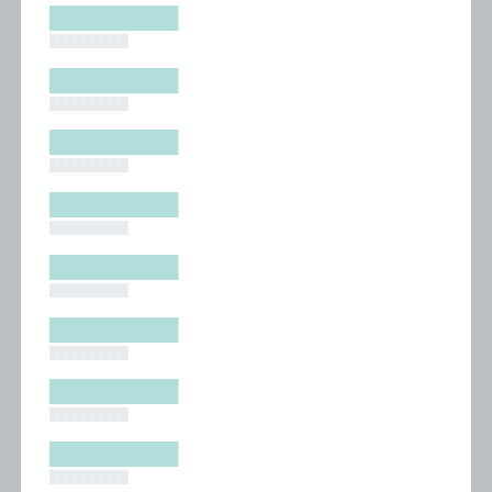
█████████
█████████
█████████
█████████
█████████
█████████
█████████
█████████
█████████
█████████
█████████
█████████
█████████
█████████
█████████
█████████