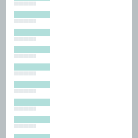
█████████
█████████
█████████
█████████
█████████
█████████
█████████
█████████
█████████
█████████
█████████
█████████
█████████
█████████
█████████
█████████