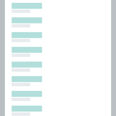
█████████
█████████
█████████
█████████
█████████
█████████
█████████
█████████
█████████
█████████
█████████
█████████
█████████
█████████
█████████
█████████