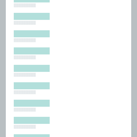
█████████
█████████
█████████
█████████
█████████
█████████
█████████
█████████
█████████
█████████
█████████
█████████
█████████
█████████
█████████