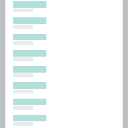
█████████
█████████
█████████
█████████
█████████
█████████
█████████
█████████
█████████
█████████
█████████
█████████
█████████
█████████
█████████
█████████