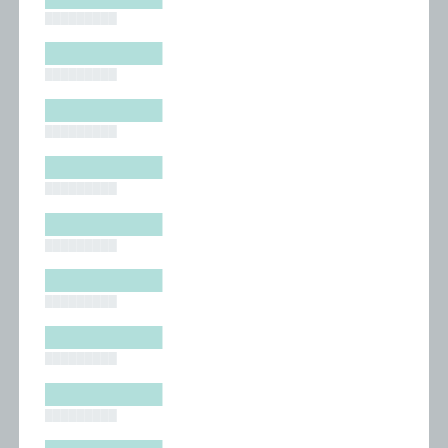
█████████
█████████
█████████
█████████
█████████
█████████
█████████
█████████
█████████
█████████
█████████
█████████
█████████
█████████
█████████