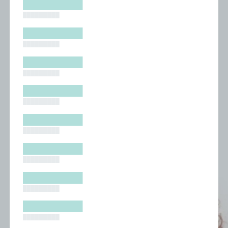
█████████
█████████
█████████
█████████
█████████
█████████
█████████
█████████
█████████
█████████
█████████
█████████
█████████
█████████
█████████
█████████