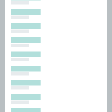
█████████
█████████
█████████
█████████
█████████
█████████
█████████
█████████
█████████
█████████
█████████
█████████
█████████
█████████
█████████
█████████