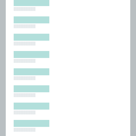
█████████
█████████
█████████
█████████
█████████
█████████
█████████
█████████
█████████
█████████
█████████
█████████
█████████
█████████
█████████
█████████