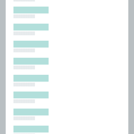
█████████
█████████
█████████
█████████
█████████
█████████
█████████
█████████
█████████
█████████
█████████
█████████
█████████
█████████
█████████