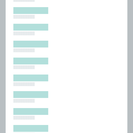
█████████
█████████
█████████
█████████
█████████
█████████
█████████
█████████
█████████
█████████
█████████
█████████
█████████
█████████
█████████