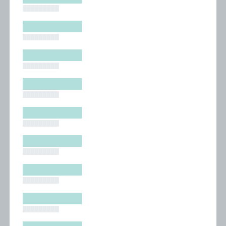
█████████
█████████
█████████
█████████
█████████
█████████
█████████
█████████
█████████
█████████
█████████
█████████
█████████
█████████
█████████