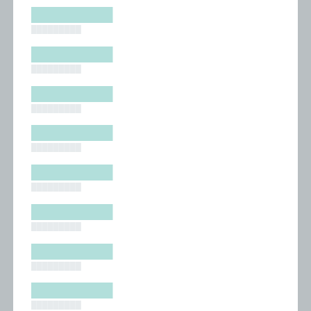
█████████
█████████
█████████
█████████
█████████
█████████
█████████
█████████
█████████
█████████
█████████
█████████
█████████
█████████
█████████
█████████