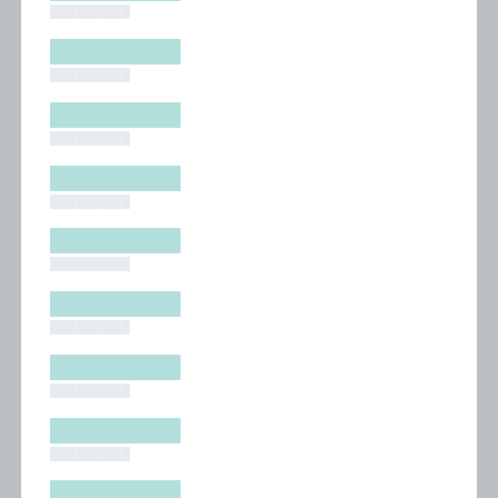
█████████
█████████
█████████
█████████
█████████
█████████
█████████
█████████
█████████
█████████
█████████
█████████
█████████
█████████
█████████
█████████