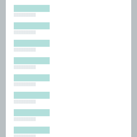
█████████
█████████
█████████
█████████
█████████
█████████
█████████
█████████
█████████
█████████
█████████
█████████
█████████
█████████
█████████
█████████