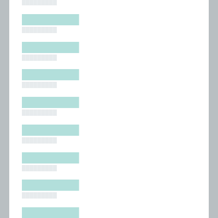
█████████
█████████
█████████
█████████
█████████
█████████
█████████
█████████
█████████
█████████
█████████
█████████
█████████
█████████
█████████
█████████