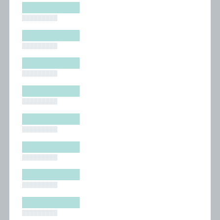
█████████
█████████
█████████
█████████
█████████
█████████
█████████
█████████
█████████
█████████
█████████
█████████
█████████
█████████
█████████
█████████