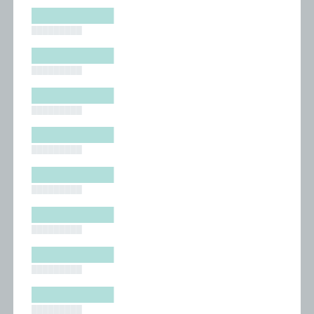
█████████
█████████
█████████
█████████
█████████
█████████
█████████
█████████
█████████
█████████
█████████
█████████
█████████
█████████
█████████
█████████