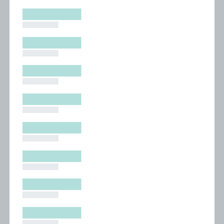
█████████
█████████
█████████
█████████
█████████
█████████
█████████
█████████
█████████
█████████
█████████
█████████
█████████
█████████
█████████
█████████