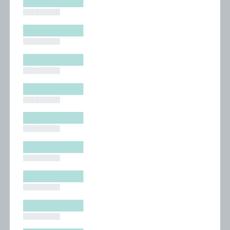
█████████
█████████
█████████
█████████
█████████
█████████
█████████
█████████
█████████
█████████
█████████
█████████
█████████
█████████
█████████
█████████