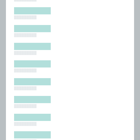
█████████
█████████
█████████
█████████
█████████
█████████
█████████
█████████
█████████
█████████
█████████
█████████
█████████
█████████
█████████