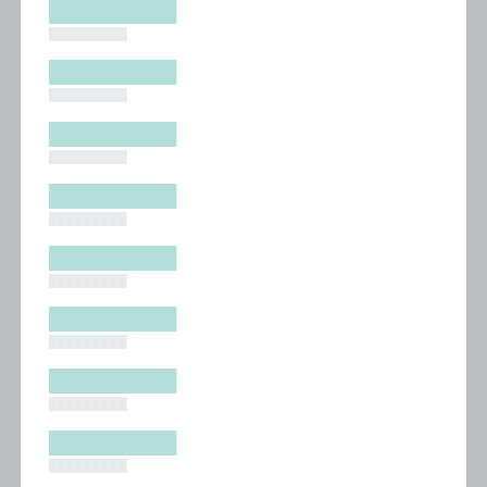
█████████
█████████
█████████
█████████
█████████
█████████
█████████
█████████
█████████
█████████
█████████
█████████
█████████
█████████
█████████
█████████