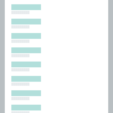
█████████
█████████
█████████
█████████
█████████
█████████
█████████
█████████
█████████
█████████
█████████
█████████
█████████
█████████
█████████
█████████