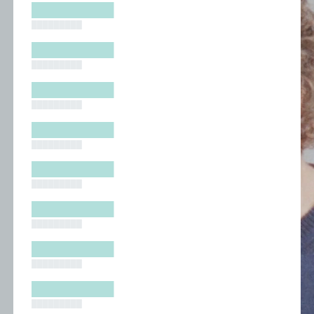
█████████
█████████
█████████
█████████
█████████
█████████
█████████
█████████
█████████
█████████
█████████
█████████
█████████
█████████
█████████
█████████