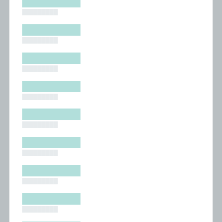
█████████
█████████
█████████
█████████
█████████
█████████
█████████
█████████
█████████
█████████
█████████
█████████
█████████
█████████
█████████
█████████