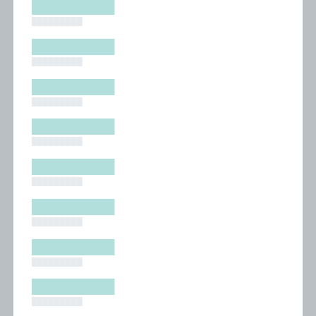
█████████
█████████
█████████
█████████
█████████
█████████
█████████
█████████
█████████
█████████
█████████
█████████
█████████
█████████
█████████
█████████