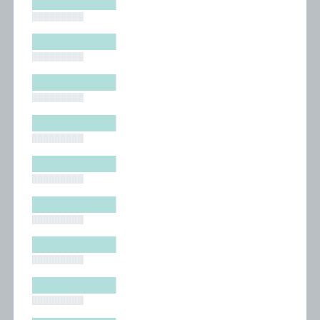
█████████
█████████
█████████
█████████
█████████
█████████
█████████
█████████
█████████
█████████
█████████
█████████
█████████
█████████
█████████
█████████