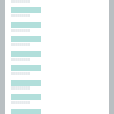
█████████
█████████
█████████
█████████
█████████
█████████
█████████
█████████
█████████
█████████
█████████
█████████
█████████
█████████
█████████
█████████