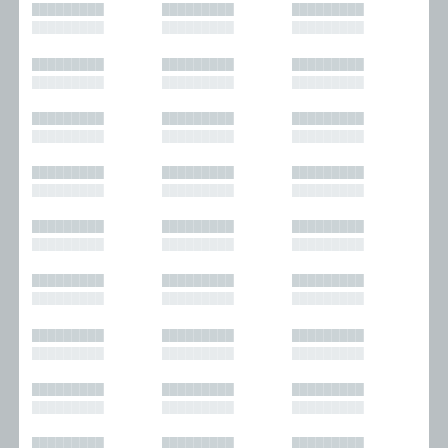
█████████
█████████
█████████
█████████
█████████
█████████
█████████
█████████
█████████
█████████
█████████
█████████
█████████
█████████
█████████
█████████
█████████
█████████
█████████
█████████
█████████
█████████
█████████
█████████
█████████
█████████
█████████
█████████
█████████
█████████
█████████
█████████
█████████
█████████
█████████
█████████
█████████
█████████
█████████
█████████
█████████
█████████
█████████
█████████
█████████
█████████
█████████
█████████
█████████
█████████
█████████