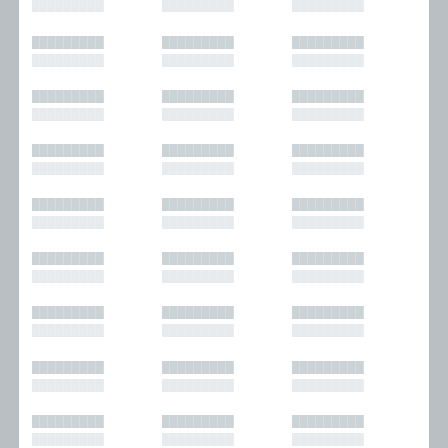
█████████
█████████
█████████
█████████
█████████
█████████
█████████
█████████
█████████
█████████
█████████
█████████
█████████
█████████
█████████
█████████
█████████
█████████
█████████
█████████
█████████
█████████
█████████
█████████
█████████
█████████
█████████
█████████
█████████
█████████
█████████
█████████
█████████
█████████
█████████
█████████
█████████
█████████
█████████
█████████
█████████
█████████
█████████
█████████
█████████
█████████
█████████
█████████
█████████
█████████
█████████