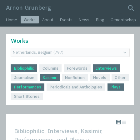
Arnon Grunberg
search query
Home
Works
About
Events
News
Blog
Genootschap
Works
Bibliophilic
Columns
Forewords
Interviews
Journalism
Kasimir
Nonfiction
Novels
Other
Performances
Periodicals and Anthologies
Plays
Short Stories
Bibliophilic, Interviews, Kasimir,
Performances, and Plays