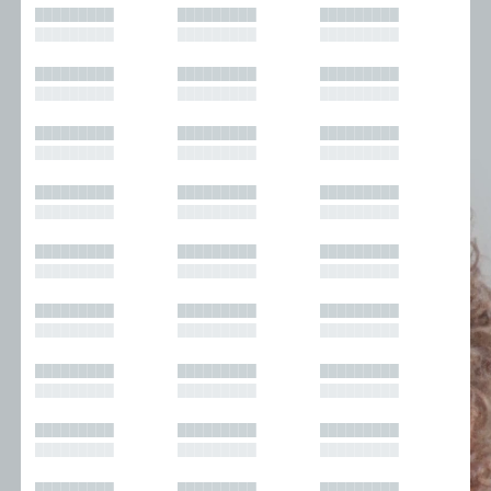
█████████
█████████
█████████
█████████
█████████
█████████
█████████
█████████
█████████
█████████
█████████
█████████
█████████
█████████
█████████
█████████
█████████
█████████
█████████
█████████
█████████
█████████
█████████
█████████
█████████
█████████
█████████
█████████
█████████
█████████
█████████
█████████
█████████
█████████
█████████
█████████
█████████
█████████
█████████
█████████
█████████
█████████
█████████
█████████
█████████
█████████
█████████
█████████
█████████
█████████
█████████