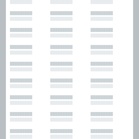
█████████
█████████
█████████
█████████
█████████
█████████
█████████
█████████
█████████
█████████
█████████
█████████
█████████
█████████
█████████
█████████
█████████
█████████
█████████
█████████
█████████
█████████
█████████
█████████
█████████
█████████
█████████
█████████
█████████
█████████
█████████
█████████
█████████
█████████
█████████
█████████
█████████
█████████
█████████
█████████
█████████
█████████
█████████
█████████
█████████
█████████
█████████
█████████
█████████
█████████
█████████