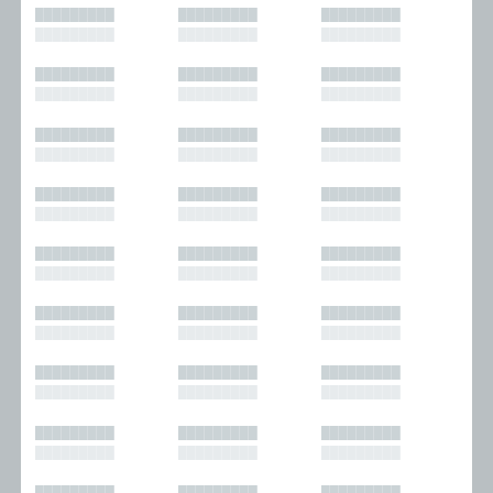
█████████
█████████
█████████
█████████
█████████
█████████
█████████
█████████
█████████
█████████
█████████
█████████
█████████
█████████
█████████
█████████
█████████
█████████
█████████
█████████
█████████
█████████
█████████
█████████
█████████
█████████
█████████
█████████
█████████
█████████
█████████
█████████
█████████
█████████
█████████
█████████
█████████
█████████
█████████
█████████
█████████
█████████
█████████
█████████
█████████
█████████
█████████
█████████
█████████
█████████
█████████