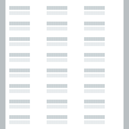
█████████
█████████
█████████
█████████
█████████
█████████
█████████
█████████
█████████
█████████
█████████
█████████
█████████
█████████
█████████
█████████
█████████
█████████
█████████
█████████
█████████
█████████
█████████
█████████
█████████
█████████
█████████
█████████
█████████
█████████
█████████
█████████
█████████
█████████
█████████
█████████
█████████
█████████
█████████
█████████
█████████
█████████
█████████
█████████
█████████
█████████
█████████
█████████