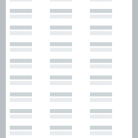
█████████
█████████
█████████
█████████
█████████
█████████
█████████
█████████
█████████
█████████
█████████
█████████
█████████
█████████
█████████
█████████
█████████
█████████
█████████
█████████
█████████
█████████
█████████
█████████
█████████
█████████
█████████
█████████
█████████
█████████
█████████
█████████
█████████
█████████
█████████
█████████
█████████
█████████
█████████
█████████
█████████
█████████
█████████
█████████
█████████
█████████
█████████
█████████