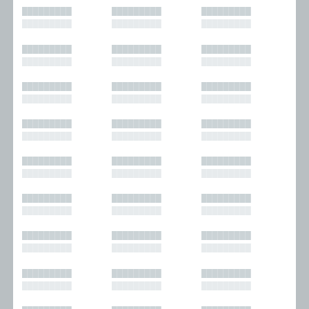
█████████
█████████
█████████
█████████
█████████
█████████
█████████
█████████
█████████
█████████
█████████
█████████
█████████
█████████
█████████
█████████
█████████
█████████
█████████
█████████
█████████
█████████
█████████
█████████
█████████
█████████
█████████
█████████
█████████
█████████
█████████
█████████
█████████
█████████
█████████
█████████
█████████
█████████
█████████
█████████
█████████
█████████
█████████
█████████
█████████
█████████
█████████
█████████