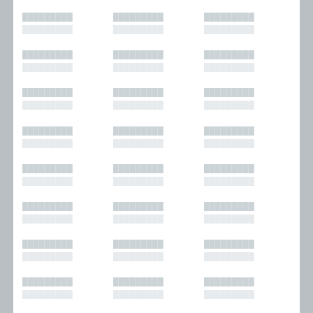
█████████
█████████
█████████
█████████
█████████
█████████
█████████
█████████
█████████
█████████
█████████
█████████
█████████
█████████
█████████
█████████
█████████
█████████
█████████
█████████
█████████
█████████
█████████
█████████
█████████
█████████
█████████
█████████
█████████
█████████
█████████
█████████
█████████
█████████
█████████
█████████
█████████
█████████
█████████
█████████
█████████
█████████
█████████
█████████
█████████
█████████
█████████
█████████