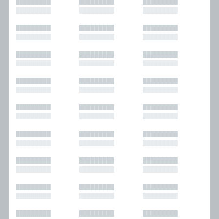
█████████
█████████
█████████
█████████
█████████
█████████
█████████
█████████
█████████
█████████
█████████
█████████
█████████
█████████
█████████
█████████
█████████
█████████
█████████
█████████
█████████
█████████
█████████
█████████
█████████
█████████
█████████
█████████
█████████
█████████
█████████
█████████
█████████
█████████
█████████
█████████
█████████
█████████
█████████
█████████
█████████
█████████
█████████
█████████
█████████
█████████
█████████
█████████
█████████
█████████
█████████