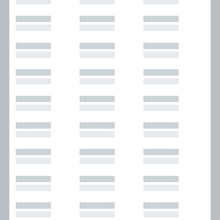
█████████
█████████
█████████
█████████
█████████
█████████
█████████
█████████
█████████
█████████
█████████
█████████
█████████
█████████
█████████
█████████
█████████
█████████
█████████
█████████
█████████
█████████
█████████
█████████
█████████
█████████
█████████
█████████
█████████
█████████
█████████
█████████
█████████
█████████
█████████
█████████
█████████
█████████
█████████
█████████
█████████
█████████
█████████
█████████
█████████
█████████
█████████
█████████
█████████
█████████
█████████