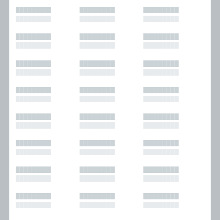
█████████
█████████
█████████
█████████
█████████
█████████
█████████
█████████
█████████
█████████
█████████
█████████
█████████
█████████
█████████
█████████
█████████
█████████
█████████
█████████
█████████
█████████
█████████
█████████
█████████
█████████
█████████
█████████
█████████
█████████
█████████
█████████
█████████
█████████
█████████
█████████
█████████
█████████
█████████
█████████
█████████
█████████
█████████
█████████
█████████
█████████
█████████
█████████