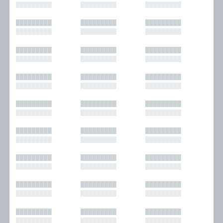
█████████
█████████
█████████
█████████
█████████
█████████
█████████
█████████
█████████
█████████
█████████
█████████
█████████
█████████
█████████
█████████
█████████
█████████
█████████
█████████
█████████
█████████
█████████
█████████
█████████
█████████
█████████
█████████
█████████
█████████
█████████
█████████
█████████
█████████
█████████
█████████
█████████
█████████
█████████
█████████
█████████
█████████
█████████
█████████
█████████
█████████
█████████
█████████
█████████
█████████
█████████