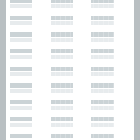
█████████
█████████
█████████
█████████
█████████
█████████
█████████
█████████
█████████
█████████
█████████
█████████
█████████
█████████
█████████
█████████
█████████
█████████
█████████
█████████
█████████
█████████
█████████
█████████
█████████
█████████
█████████
█████████
█████████
█████████
█████████
█████████
█████████
█████████
█████████
█████████
█████████
█████████
█████████
█████████
█████████
█████████
█████████
█████████
█████████
█████████
█████████
█████████
█████████
█████████
█████████