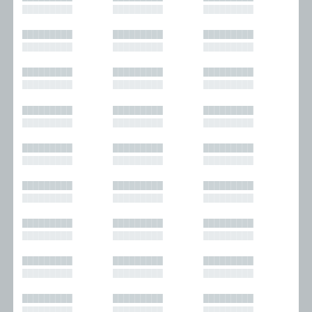
█████████
█████████
█████████
█████████
█████████
█████████
█████████
█████████
█████████
█████████
█████████
█████████
█████████
█████████
█████████
█████████
█████████
█████████
█████████
█████████
█████████
█████████
█████████
█████████
█████████
█████████
█████████
█████████
█████████
█████████
█████████
█████████
█████████
█████████
█████████
█████████
█████████
█████████
█████████
█████████
█████████
█████████
█████████
█████████
█████████
█████████
█████████
█████████
█████████
█████████
█████████