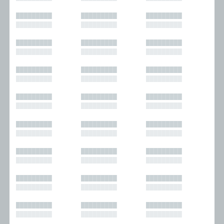
█████████
█████████
█████████
█████████
█████████
█████████
█████████
█████████
█████████
█████████
█████████
█████████
█████████
█████████
█████████
█████████
█████████
█████████
█████████
█████████
█████████
█████████
█████████
█████████
█████████
█████████
█████████
█████████
█████████
█████████
█████████
█████████
█████████
█████████
█████████
█████████
█████████
█████████
█████████
█████████
█████████
█████████
█████████
█████████
█████████
█████████
█████████
█████████