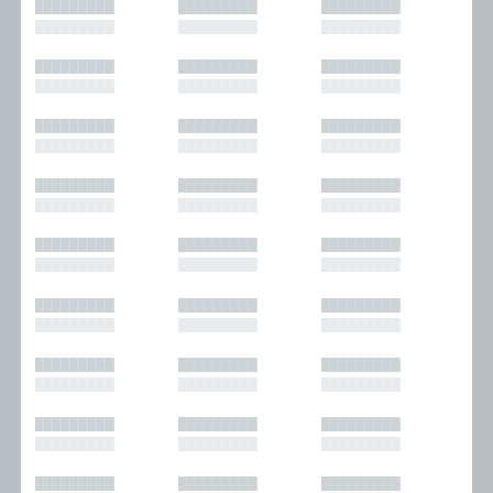
█████████
█████████
█████████
█████████
█████████
█████████
█████████
█████████
█████████
█████████
█████████
█████████
█████████
█████████
█████████
█████████
█████████
█████████
█████████
█████████
█████████
█████████
█████████
█████████
█████████
█████████
█████████
█████████
█████████
█████████
█████████
█████████
█████████
█████████
█████████
█████████
█████████
█████████
█████████
█████████
█████████
█████████
█████████
█████████
█████████
█████████
█████████
█████████
█████████
█████████
█████████