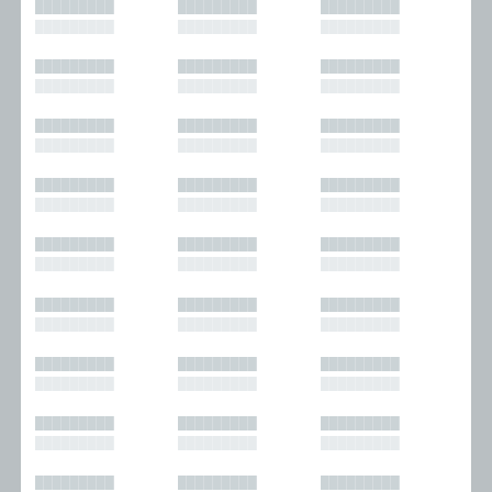
█████████
█████████
█████████
█████████
█████████
█████████
█████████
█████████
█████████
█████████
█████████
█████████
█████████
█████████
█████████
█████████
█████████
█████████
█████████
█████████
█████████
█████████
█████████
█████████
█████████
█████████
█████████
█████████
█████████
█████████
█████████
█████████
█████████
█████████
█████████
█████████
█████████
█████████
█████████
█████████
█████████
█████████
█████████
█████████
█████████
█████████
█████████
█████████
█████████
█████████
█████████