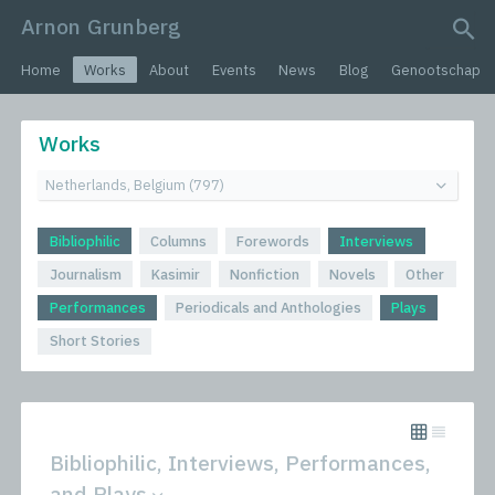
Arnon Grunberg
search query
Home
Works
About
Events
News
Blog
Genootschap
Works
Bibliophilic
Columns
Forewords
Interviews
Journalism
Kasimir
Nonfiction
Novels
Other
Performances
Periodicals and Anthologies
Plays
Short Stories
Bibliophilic, Interviews, Performances,
and Plays