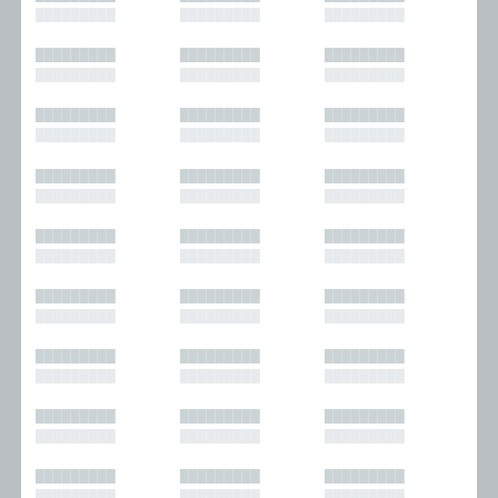
█████████
█████████
█████████
█████████
█████████
█████████
█████████
█████████
█████████
█████████
█████████
█████████
█████████
█████████
█████████
█████████
█████████
█████████
█████████
█████████
█████████
█████████
█████████
█████████
█████████
█████████
█████████
█████████
█████████
█████████
█████████
█████████
█████████
█████████
█████████
█████████
█████████
█████████
█████████
█████████
█████████
█████████
█████████
█████████
█████████
█████████
█████████
█████████
█████████
█████████
█████████