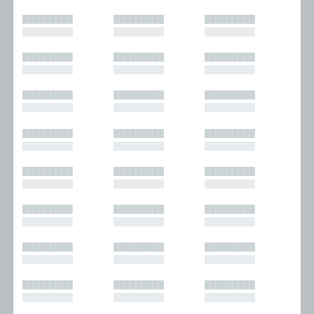
█████████
█████████
█████████
█████████
█████████
█████████
█████████
█████████
█████████
█████████
█████████
█████████
█████████
█████████
█████████
█████████
█████████
█████████
█████████
█████████
█████████
█████████
█████████
█████████
█████████
█████████
█████████
█████████
█████████
█████████
█████████
█████████
█████████
█████████
█████████
█████████
█████████
█████████
█████████
█████████
█████████
█████████
█████████
█████████
█████████
█████████
█████████
█████████