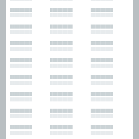
█████████
█████████
█████████
█████████
█████████
█████████
█████████
█████████
█████████
█████████
█████████
█████████
█████████
█████████
█████████
█████████
█████████
█████████
█████████
█████████
█████████
█████████
█████████
█████████
█████████
█████████
█████████
█████████
█████████
█████████
█████████
█████████
█████████
█████████
█████████
█████████
█████████
█████████
█████████
█████████
█████████
█████████
█████████
█████████
█████████
█████████
█████████
█████████