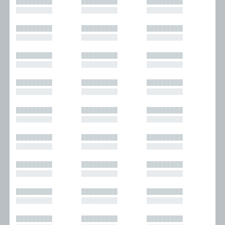
█████████
█████████
█████████
█████████
█████████
█████████
█████████
█████████
█████████
█████████
█████████
█████████
█████████
█████████
█████████
█████████
█████████
█████████
█████████
█████████
█████████
█████████
█████████
█████████
█████████
█████████
█████████
█████████
█████████
█████████
█████████
█████████
█████████
█████████
█████████
█████████
█████████
█████████
█████████
█████████
█████████
█████████
█████████
█████████
█████████
█████████
█████████
█████████
█████████
█████████
█████████