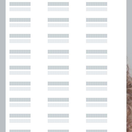
█████████
█████████
█████████
█████████
█████████
█████████
█████████
█████████
█████████
█████████
█████████
█████████
█████████
█████████
█████████
█████████
█████████
█████████
█████████
█████████
█████████
█████████
█████████
█████████
█████████
█████████
█████████
█████████
█████████
█████████
█████████
█████████
█████████
█████████
█████████
█████████
█████████
█████████
█████████
█████████
█████████
█████████
█████████
█████████
█████████
█████████
█████████
█████████
█████████
█████████
█████████