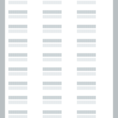
█████████
█████████
█████████
█████████
█████████
█████████
█████████
█████████
█████████
█████████
█████████
█████████
█████████
█████████
█████████
█████████
█████████
█████████
█████████
█████████
█████████
█████████
█████████
█████████
█████████
█████████
█████████
█████████
█████████
█████████
█████████
█████████
█████████
█████████
█████████
█████████
█████████
█████████
█████████
█████████
█████████
█████████
█████████
█████████
█████████
█████████
█████████
█████████
█████████
█████████
█████████