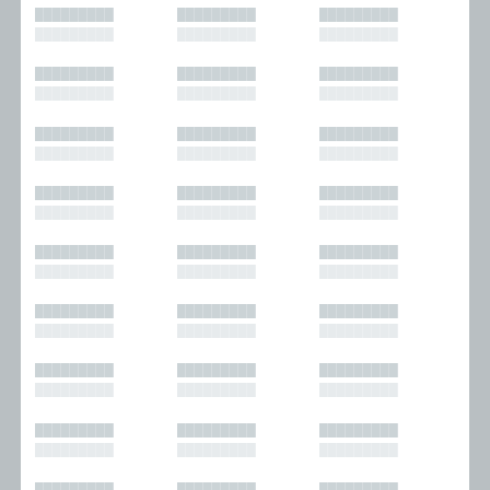
█████████
█████████
█████████
█████████
█████████
█████████
█████████
█████████
█████████
█████████
█████████
█████████
█████████
█████████
█████████
█████████
█████████
█████████
█████████
█████████
█████████
█████████
█████████
█████████
█████████
█████████
█████████
█████████
█████████
█████████
█████████
█████████
█████████
█████████
█████████
█████████
█████████
█████████
█████████
█████████
█████████
█████████
█████████
█████████
█████████
█████████
█████████
█████████
█████████
█████████
█████████