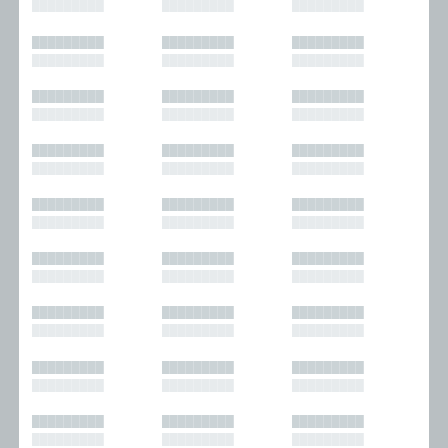
█████████
█████████
█████████
█████████
█████████
█████████
█████████
█████████
█████████
█████████
█████████
█████████
█████████
█████████
█████████
█████████
█████████
█████████
█████████
█████████
█████████
█████████
█████████
█████████
█████████
█████████
█████████
█████████
█████████
█████████
█████████
█████████
█████████
█████████
█████████
█████████
█████████
█████████
█████████
█████████
█████████
█████████
█████████
█████████
█████████
█████████
█████████
█████████
█████████
█████████
█████████