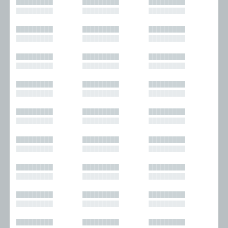
█████████
█████████
█████████
█████████
█████████
█████████
█████████
█████████
█████████
█████████
█████████
█████████
█████████
█████████
█████████
█████████
█████████
█████████
█████████
█████████
█████████
█████████
█████████
█████████
█████████
█████████
█████████
█████████
█████████
█████████
█████████
█████████
█████████
█████████
█████████
█████████
█████████
█████████
█████████
█████████
█████████
█████████
█████████
█████████
█████████
█████████
█████████
█████████
█████████
█████████
█████████