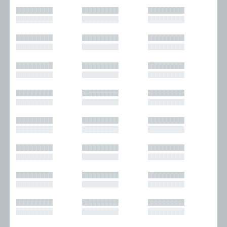
█████████
█████████
█████████
█████████
█████████
█████████
█████████
█████████
█████████
█████████
█████████
█████████
█████████
█████████
█████████
█████████
█████████
█████████
█████████
█████████
█████████
█████████
█████████
█████████
█████████
█████████
█████████
█████████
█████████
█████████
█████████
█████████
█████████
█████████
█████████
█████████
█████████
█████████
█████████
█████████
█████████
█████████
█████████
█████████
█████████
█████████
█████████
█████████