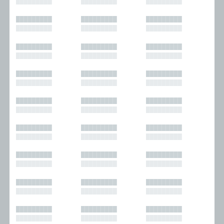
█████████
█████████
█████████
█████████
█████████
█████████
█████████
█████████
█████████
█████████
█████████
█████████
█████████
█████████
█████████
█████████
█████████
█████████
█████████
█████████
█████████
█████████
█████████
█████████
█████████
█████████
█████████
█████████
█████████
█████████
█████████
█████████
█████████
█████████
█████████
█████████
█████████
█████████
█████████
█████████
█████████
█████████
█████████
█████████
█████████
█████████
█████████
█████████
█████████
█████████
█████████