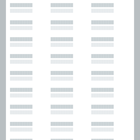
█████████
█████████
█████████
█████████
█████████
█████████
█████████
█████████
█████████
█████████
█████████
█████████
█████████
█████████
█████████
█████████
█████████
█████████
█████████
█████████
█████████
█████████
█████████
█████████
█████████
█████████
█████████
█████████
█████████
█████████
█████████
█████████
█████████
█████████
█████████
█████████
█████████
█████████
█████████
█████████
█████████
█████████
█████████
█████████
█████████
█████████
█████████
█████████