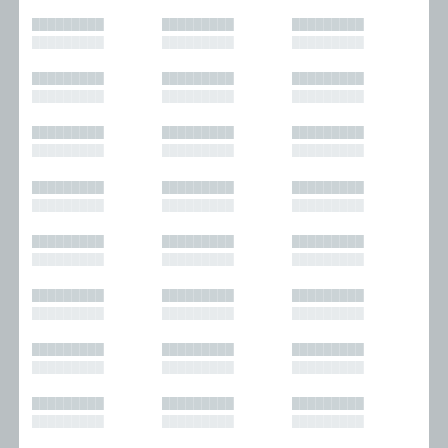
█████████
█████████
█████████
█████████
█████████
█████████
█████████
█████████
█████████
█████████
█████████
█████████
█████████
█████████
█████████
█████████
█████████
█████████
█████████
█████████
█████████
█████████
█████████
█████████
█████████
█████████
█████████
█████████
█████████
█████████
█████████
█████████
█████████
█████████
█████████
█████████
█████████
█████████
█████████
█████████
█████████
█████████
█████████
█████████
█████████
█████████
█████████
█████████