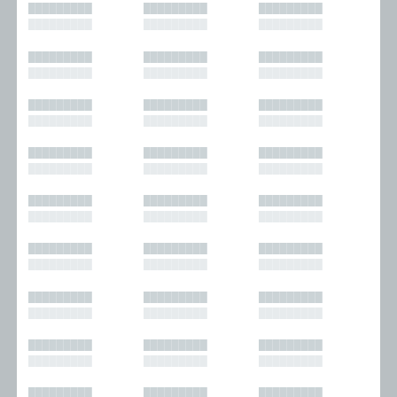
█████████
█████████
█████████
█████████
█████████
█████████
█████████
█████████
█████████
█████████
█████████
█████████
█████████
█████████
█████████
█████████
█████████
█████████
█████████
█████████
█████████
█████████
█████████
█████████
█████████
█████████
█████████
█████████
█████████
█████████
█████████
█████████
█████████
█████████
█████████
█████████
█████████
█████████
█████████
█████████
█████████
█████████
█████████
█████████
█████████
█████████
█████████
█████████
█████████
█████████
█████████