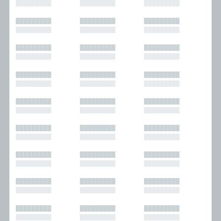
█████████
█████████
█████████
█████████
█████████
█████████
█████████
█████████
█████████
█████████
█████████
█████████
█████████
█████████
█████████
█████████
█████████
█████████
█████████
█████████
█████████
█████████
█████████
█████████
█████████
█████████
█████████
█████████
█████████
█████████
█████████
█████████
█████████
█████████
█████████
█████████
█████████
█████████
█████████
█████████
█████████
█████████
█████████
█████████
█████████
█████████
█████████
█████████
█████████
█████████
█████████