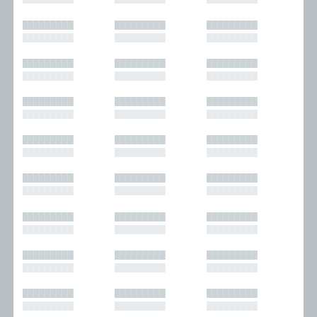
█████████
█████████
█████████
█████████
█████████
█████████
█████████
█████████
█████████
█████████
█████████
█████████
█████████
█████████
█████████
█████████
█████████
█████████
█████████
█████████
█████████
█████████
█████████
█████████
█████████
█████████
█████████
█████████
█████████
█████████
█████████
█████████
█████████
█████████
█████████
█████████
█████████
█████████
█████████
█████████
█████████
█████████
█████████
█████████
█████████
█████████
█████████
█████████