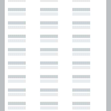
█████████
█████████
█████████
█████████
█████████
█████████
█████████
█████████
█████████
█████████
█████████
█████████
█████████
█████████
█████████
█████████
█████████
█████████
█████████
█████████
█████████
█████████
█████████
█████████
█████████
█████████
█████████
█████████
█████████
█████████
█████████
█████████
█████████
█████████
█████████
█████████
█████████
█████████
█████████
█████████
█████████
█████████
█████████
█████████
█████████
█████████
█████████
█████████
█████████
█████████
█████████