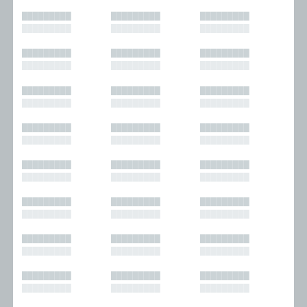
█████████
█████████
█████████
█████████
█████████
█████████
█████████
█████████
█████████
█████████
█████████
█████████
█████████
█████████
█████████
█████████
█████████
█████████
█████████
█████████
█████████
█████████
█████████
█████████
█████████
█████████
█████████
█████████
█████████
█████████
█████████
█████████
█████████
█████████
█████████
█████████
█████████
█████████
█████████
█████████
█████████
█████████
█████████
█████████
█████████
█████████
█████████
█████████