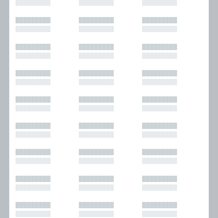
█████████
█████████
█████████
█████████
█████████
█████████
█████████
█████████
█████████
█████████
█████████
█████████
█████████
█████████
█████████
█████████
█████████
█████████
█████████
█████████
█████████
█████████
█████████
█████████
█████████
█████████
█████████
█████████
█████████
█████████
█████████
█████████
█████████
█████████
█████████
█████████
█████████
█████████
█████████
█████████
█████████
█████████
█████████
█████████
█████████
█████████
█████████
█████████
█████████
█████████
█████████