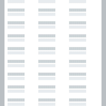
█████████
█████████
█████████
█████████
█████████
█████████
█████████
█████████
█████████
█████████
█████████
█████████
█████████
█████████
█████████
█████████
█████████
█████████
█████████
█████████
█████████
█████████
█████████
█████████
█████████
█████████
█████████
█████████
█████████
█████████
█████████
█████████
█████████
█████████
█████████
█████████
█████████
█████████
█████████
█████████
█████████
█████████
█████████
█████████
█████████
█████████
█████████
█████████
█████████
█████████
█████████