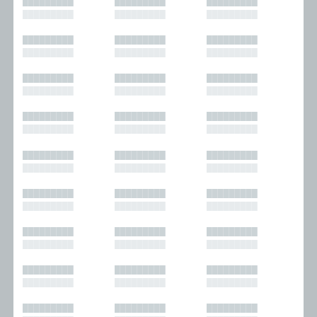
█████████
█████████
█████████
█████████
█████████
█████████
█████████
█████████
█████████
█████████
█████████
█████████
█████████
█████████
█████████
█████████
█████████
█████████
█████████
█████████
█████████
█████████
█████████
█████████
█████████
█████████
█████████
█████████
█████████
█████████
█████████
█████████
█████████
█████████
█████████
█████████
█████████
█████████
█████████
█████████
█████████
█████████
█████████
█████████
█████████
█████████
█████████
█████████
█████████
█████████
█████████