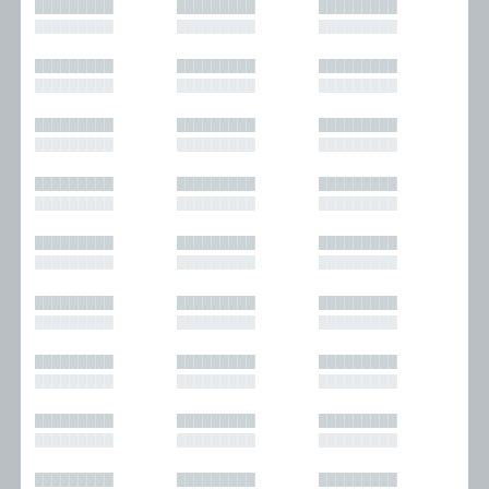
█████████
█████████
█████████
█████████
█████████
█████████
█████████
█████████
█████████
█████████
█████████
█████████
█████████
█████████
█████████
█████████
█████████
█████████
█████████
█████████
█████████
█████████
█████████
█████████
█████████
█████████
█████████
█████████
█████████
█████████
█████████
█████████
█████████
█████████
█████████
█████████
█████████
█████████
█████████
█████████
█████████
█████████
█████████
█████████
█████████
█████████
█████████
█████████
█████████
█████████
█████████