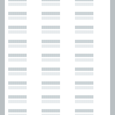
█████████
█████████
█████████
█████████
█████████
█████████
█████████
█████████
█████████
█████████
█████████
█████████
█████████
█████████
█████████
█████████
█████████
█████████
█████████
█████████
█████████
█████████
█████████
█████████
█████████
█████████
█████████
█████████
█████████
█████████
█████████
█████████
█████████
█████████
█████████
█████████
█████████
█████████
█████████
█████████
█████████
█████████
█████████
█████████
█████████
█████████
█████████
█████████