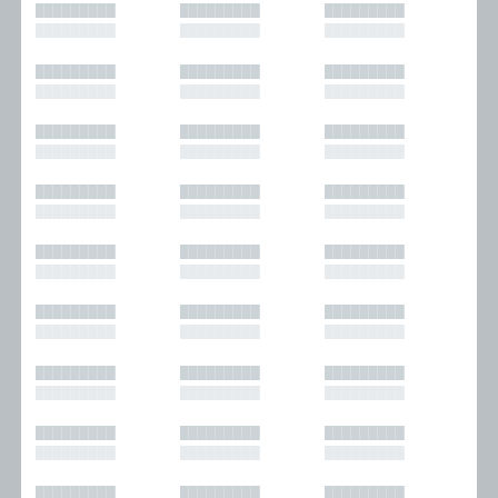
█████████
█████████
█████████
█████████
█████████
█████████
█████████
█████████
█████████
█████████
█████████
█████████
█████████
█████████
█████████
█████████
█████████
█████████
█████████
█████████
█████████
█████████
█████████
█████████
█████████
█████████
█████████
█████████
█████████
█████████
█████████
█████████
█████████
█████████
█████████
█████████
█████████
█████████
█████████
█████████
█████████
█████████
█████████
█████████
█████████
█████████
█████████
█████████
█████████
█████████
█████████