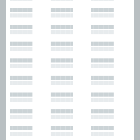
█████████
█████████
█████████
█████████
█████████
█████████
█████████
█████████
█████████
█████████
█████████
█████████
█████████
█████████
█████████
█████████
█████████
█████████
█████████
█████████
█████████
█████████
█████████
█████████
█████████
█████████
█████████
█████████
█████████
█████████
█████████
█████████
█████████
█████████
█████████
█████████
█████████
█████████
█████████
█████████
█████████
█████████
█████████
█████████
█████████
█████████
█████████
█████████