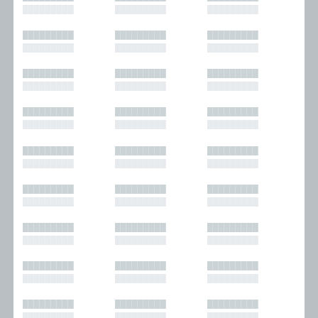
█████████
█████████
█████████
█████████
█████████
█████████
█████████
█████████
█████████
█████████
█████████
█████████
█████████
█████████
█████████
█████████
█████████
█████████
█████████
█████████
█████████
█████████
█████████
█████████
█████████
█████████
█████████
█████████
█████████
█████████
█████████
█████████
█████████
█████████
█████████
█████████
█████████
█████████
█████████
█████████
█████████
█████████
█████████
█████████
█████████
█████████
█████████
█████████
█████████
█████████
█████████