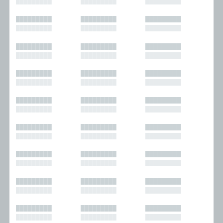
█████████
█████████
█████████
█████████
█████████
█████████
█████████
█████████
█████████
█████████
█████████
█████████
█████████
█████████
█████████
█████████
█████████
█████████
█████████
█████████
█████████
█████████
█████████
█████████
█████████
█████████
█████████
█████████
█████████
█████████
█████████
█████████
█████████
█████████
█████████
█████████
█████████
█████████
█████████
█████████
█████████
█████████
█████████
█████████
█████████
█████████
█████████
█████████
█████████
█████████
█████████