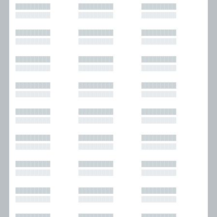
█████████
█████████
█████████
█████████
█████████
█████████
█████████
█████████
█████████
█████████
█████████
█████████
█████████
█████████
█████████
█████████
█████████
█████████
█████████
█████████
█████████
█████████
█████████
█████████
█████████
█████████
█████████
█████████
█████████
█████████
█████████
█████████
█████████
█████████
█████████
█████████
█████████
█████████
█████████
█████████
█████████
█████████
█████████
█████████
█████████
█████████
█████████
█████████
█████████
█████████
█████████