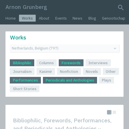
Arnon Grunberg
search query
Home
Works
About
Events
News
Blog
Genootschap
Works
Bibliophilic
Columns
Forewords
Interviews
Journalism
Kasimir
Nonfiction
Novels
Other
Performances
Periodicals and Anthologies
Plays
Short Stories
Bibliophilic, Forewords, Performances,
and Periodicals and Anthologies