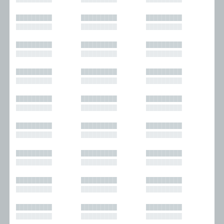
█████████
█████████
█████████
█████████
█████████
█████████
█████████
█████████
█████████
█████████
█████████
█████████
█████████
█████████
█████████
█████████
█████████
█████████
█████████
█████████
█████████
█████████
█████████
█████████
█████████
█████████
█████████
█████████
█████████
█████████
█████████
█████████
█████████
█████████
█████████
█████████
█████████
█████████
█████████
█████████
█████████
█████████
█████████
█████████
█████████
█████████
█████████
█████████