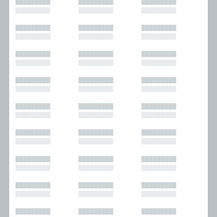
█████████
█████████
█████████
█████████
█████████
█████████
█████████
█████████
█████████
█████████
█████████
█████████
█████████
█████████
█████████
█████████
█████████
█████████
█████████
█████████
█████████
█████████
█████████
█████████
█████████
█████████
█████████
█████████
█████████
█████████
█████████
█████████
█████████
█████████
█████████
█████████
█████████
█████████
█████████
█████████
█████████
█████████
█████████
█████████
█████████
█████████
█████████
█████████
█████████
█████████
█████████