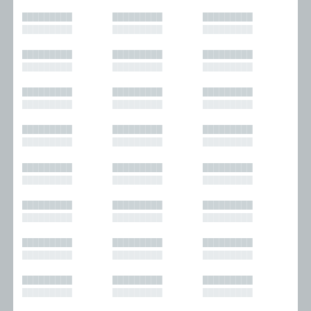
█████████
█████████
█████████
█████████
█████████
█████████
█████████
█████████
█████████
█████████
█████████
█████████
█████████
█████████
█████████
█████████
█████████
█████████
█████████
█████████
█████████
█████████
█████████
█████████
█████████
█████████
█████████
█████████
█████████
█████████
█████████
█████████
█████████
█████████
█████████
█████████
█████████
█████████
█████████
█████████
█████████
█████████
█████████
█████████
█████████
█████████
█████████
█████████