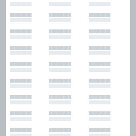
█████████
█████████
█████████
█████████
█████████
█████████
█████████
█████████
█████████
█████████
█████████
█████████
█████████
█████████
█████████
█████████
█████████
█████████
█████████
█████████
█████████
█████████
█████████
█████████
█████████
█████████
█████████
█████████
█████████
█████████
█████████
█████████
█████████
█████████
█████████
█████████
█████████
█████████
█████████
█████████
█████████
█████████
█████████
█████████
█████████
█████████
█████████
█████████
█████████
█████████
█████████