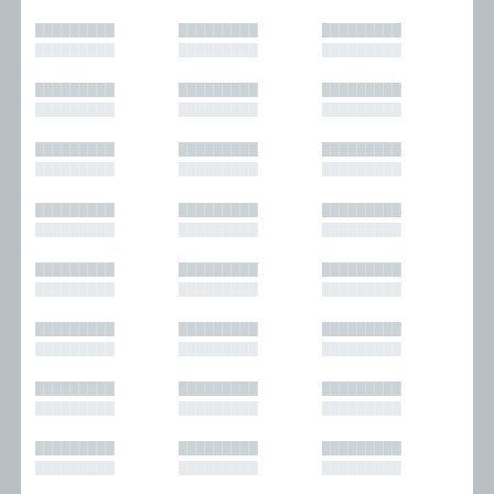
█████████
█████████
█████████
█████████
█████████
█████████
█████████
█████████
█████████
█████████
█████████
█████████
█████████
█████████
█████████
█████████
█████████
█████████
█████████
█████████
█████████
█████████
█████████
█████████
█████████
█████████
█████████
█████████
█████████
█████████
█████████
█████████
█████████
█████████
█████████
█████████
█████████
█████████
█████████
█████████
█████████
█████████
█████████
█████████
█████████
█████████
█████████
█████████