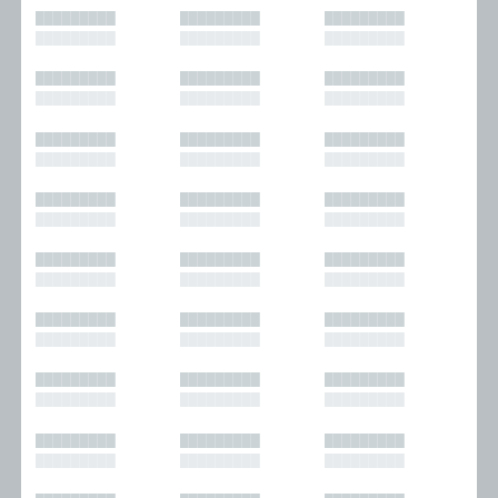
█████████
█████████
█████████
█████████
█████████
█████████
█████████
█████████
█████████
█████████
█████████
█████████
█████████
█████████
█████████
█████████
█████████
█████████
█████████
█████████
█████████
█████████
█████████
█████████
█████████
█████████
█████████
█████████
█████████
█████████
█████████
█████████
█████████
█████████
█████████
█████████
█████████
█████████
█████████
█████████
█████████
█████████
█████████
█████████
█████████
█████████
█████████
█████████