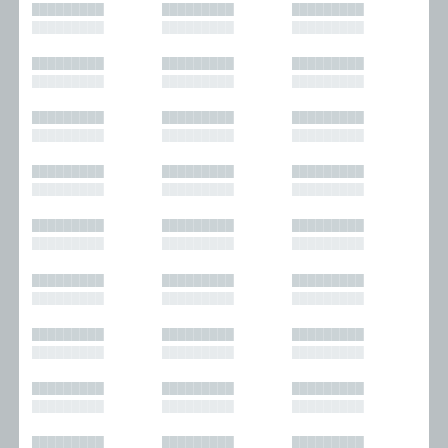
█████████
█████████
█████████
█████████
█████████
█████████
█████████
█████████
█████████
█████████
█████████
█████████
█████████
█████████
█████████
█████████
█████████
█████████
█████████
█████████
█████████
█████████
█████████
█████████
█████████
█████████
█████████
█████████
█████████
█████████
█████████
█████████
█████████
█████████
█████████
█████████
█████████
█████████
█████████
█████████
█████████
█████████
█████████
█████████
█████████
█████████
█████████
█████████
█████████
█████████
█████████