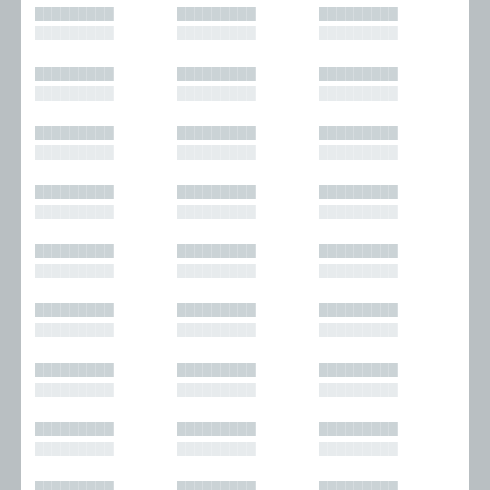
█████████
█████████
█████████
█████████
█████████
█████████
█████████
█████████
█████████
█████████
█████████
█████████
█████████
█████████
█████████
█████████
█████████
█████████
█████████
█████████
█████████
█████████
█████████
█████████
█████████
█████████
█████████
█████████
█████████
█████████
█████████
█████████
█████████
█████████
█████████
█████████
█████████
█████████
█████████
█████████
█████████
█████████
█████████
█████████
█████████
█████████
█████████
█████████
█████████
█████████
█████████