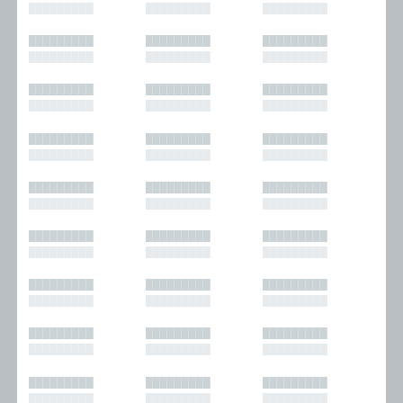
█████████
█████████
█████████
█████████
█████████
█████████
█████████
█████████
█████████
█████████
█████████
█████████
█████████
█████████
█████████
█████████
█████████
█████████
█████████
█████████
█████████
█████████
█████████
█████████
█████████
█████████
█████████
█████████
█████████
█████████
█████████
█████████
█████████
█████████
█████████
█████████
█████████
█████████
█████████
█████████
█████████
█████████
█████████
█████████
█████████
█████████
█████████
█████████
█████████
█████████
█████████