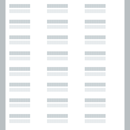
█████████
█████████
█████████
█████████
█████████
█████████
█████████
█████████
█████████
█████████
█████████
█████████
█████████
█████████
█████████
█████████
█████████
█████████
█████████
█████████
█████████
█████████
█████████
█████████
█████████
█████████
█████████
█████████
█████████
█████████
█████████
█████████
█████████
█████████
█████████
█████████
█████████
█████████
█████████
█████████
█████████
█████████
█████████
█████████
█████████
█████████
█████████
█████████