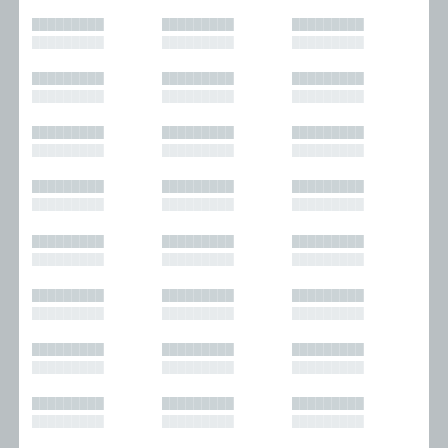
█████████
█████████
█████████
█████████
█████████
█████████
█████████
█████████
█████████
█████████
█████████
█████████
█████████
█████████
█████████
█████████
█████████
█████████
█████████
█████████
█████████
█████████
█████████
█████████
█████████
█████████
█████████
█████████
█████████
█████████
█████████
█████████
█████████
█████████
█████████
█████████
█████████
█████████
█████████
█████████
█████████
█████████
█████████
█████████
█████████
█████████
█████████
█████████