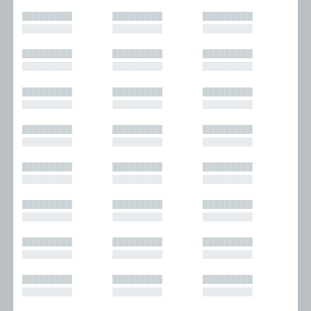
█████████
█████████
█████████
█████████
█████████
█████████
█████████
█████████
█████████
█████████
█████████
█████████
█████████
█████████
█████████
█████████
█████████
█████████
█████████
█████████
█████████
█████████
█████████
█████████
█████████
█████████
█████████
█████████
█████████
█████████
█████████
█████████
█████████
█████████
█████████
█████████
█████████
█████████
█████████
█████████
█████████
█████████
█████████
█████████
█████████
█████████
█████████
█████████