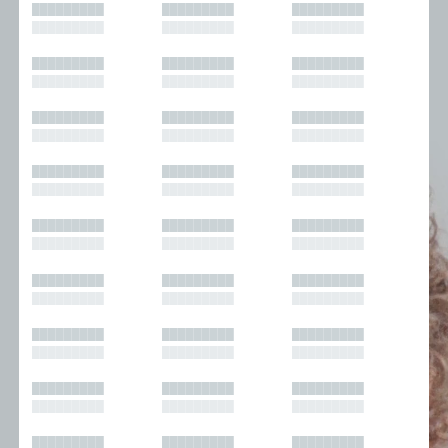
█████████
█████████
█████████
█████████
█████████
█████████
█████████
█████████
█████████
█████████
█████████
█████████
█████████
█████████
█████████
█████████
█████████
█████████
█████████
█████████
█████████
█████████
█████████
█████████
█████████
█████████
█████████
█████████
█████████
█████████
█████████
█████████
█████████
█████████
█████████
█████████
█████████
█████████
█████████
█████████
█████████
█████████
█████████
█████████
█████████
█████████
█████████
█████████
█████████
█████████
█████████