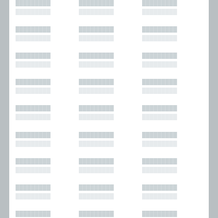
█████████
█████████
█████████
█████████
█████████
█████████
█████████
█████████
█████████
█████████
█████████
█████████
█████████
█████████
█████████
█████████
█████████
█████████
█████████
█████████
█████████
█████████
█████████
█████████
█████████
█████████
█████████
█████████
█████████
█████████
█████████
█████████
█████████
█████████
█████████
█████████
█████████
█████████
█████████
█████████
█████████
█████████
█████████
█████████
█████████
█████████
█████████
█████████
█████████
█████████
█████████