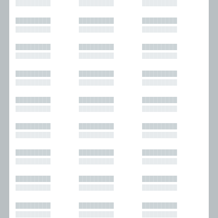
█████████
█████████
█████████
█████████
█████████
█████████
█████████
█████████
█████████
█████████
█████████
█████████
█████████
█████████
█████████
█████████
█████████
█████████
█████████
█████████
█████████
█████████
█████████
█████████
█████████
█████████
█████████
█████████
█████████
█████████
█████████
█████████
█████████
█████████
█████████
█████████
█████████
█████████
█████████
█████████
█████████
█████████
█████████
█████████
█████████
█████████
█████████
█████████
█████████
█████████
█████████