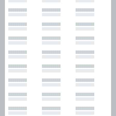
█████████
█████████
█████████
█████████
█████████
█████████
█████████
█████████
█████████
█████████
█████████
█████████
█████████
█████████
█████████
█████████
█████████
█████████
█████████
█████████
█████████
█████████
█████████
█████████
█████████
█████████
█████████
█████████
█████████
█████████
█████████
█████████
█████████
█████████
█████████
█████████
█████████
█████████
█████████
█████████
█████████
█████████
█████████
█████████
█████████
█████████
█████████
█████████
█████████
█████████
█████████