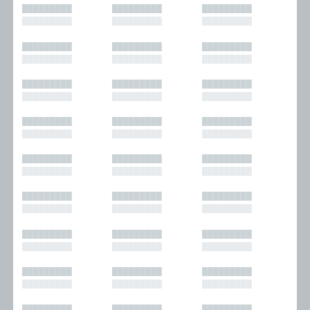
█████████
█████████
█████████
█████████
█████████
█████████
█████████
█████████
█████████
█████████
█████████
█████████
█████████
█████████
█████████
█████████
█████████
█████████
█████████
█████████
█████████
█████████
█████████
█████████
█████████
█████████
█████████
█████████
█████████
█████████
█████████
█████████
█████████
█████████
█████████
█████████
█████████
█████████
█████████
█████████
█████████
█████████
█████████
█████████
█████████
█████████
█████████
█████████
█████████
█████████
█████████