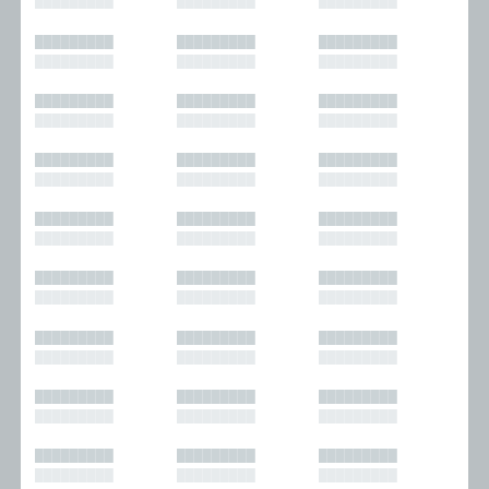
█████████
█████████
█████████
█████████
█████████
█████████
█████████
█████████
█████████
█████████
█████████
█████████
█████████
█████████
█████████
█████████
█████████
█████████
█████████
█████████
█████████
█████████
█████████
█████████
█████████
█████████
█████████
█████████
█████████
█████████
█████████
█████████
█████████
█████████
█████████
█████████
█████████
█████████
█████████
█████████
█████████
█████████
█████████
█████████
█████████
█████████
█████████
█████████
█████████
█████████
█████████