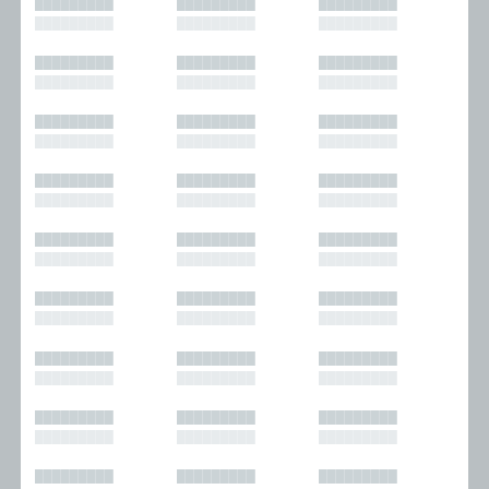
█████████
█████████
█████████
█████████
█████████
█████████
█████████
█████████
█████████
█████████
█████████
█████████
█████████
█████████
█████████
█████████
█████████
█████████
█████████
█████████
█████████
█████████
█████████
█████████
█████████
█████████
█████████
█████████
█████████
█████████
█████████
█████████
█████████
█████████
█████████
█████████
█████████
█████████
█████████
█████████
█████████
█████████
█████████
█████████
█████████
█████████
█████████
█████████
█████████
█████████
█████████