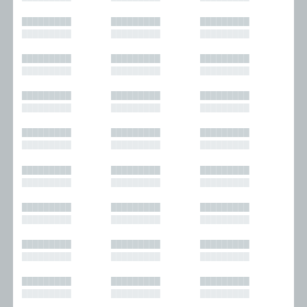
█████████
█████████
█████████
█████████
█████████
█████████
█████████
█████████
█████████
█████████
█████████
█████████
█████████
█████████
█████████
█████████
█████████
█████████
█████████
█████████
█████████
█████████
█████████
█████████
█████████
█████████
█████████
█████████
█████████
█████████
█████████
█████████
█████████
█████████
█████████
█████████
█████████
█████████
█████████
█████████
█████████
█████████
█████████
█████████
█████████
█████████
█████████
█████████