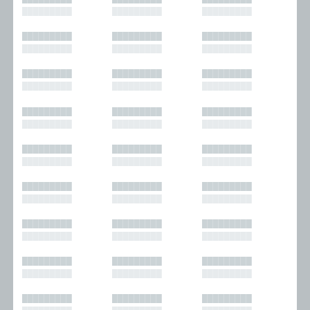
█████████
█████████
█████████
█████████
█████████
█████████
█████████
█████████
█████████
█████████
█████████
█████████
█████████
█████████
█████████
█████████
█████████
█████████
█████████
█████████
█████████
█████████
█████████
█████████
█████████
█████████
█████████
█████████
█████████
█████████
█████████
█████████
█████████
█████████
█████████
█████████
█████████
█████████
█████████
█████████
█████████
█████████
█████████
█████████
█████████
█████████
█████████
█████████