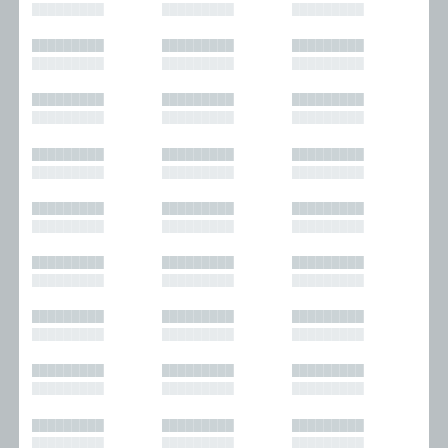
█████████
█████████
█████████
█████████
█████████
█████████
█████████
█████████
█████████
█████████
█████████
█████████
█████████
█████████
█████████
█████████
█████████
█████████
█████████
█████████
█████████
█████████
█████████
█████████
█████████
█████████
█████████
█████████
█████████
█████████
█████████
█████████
█████████
█████████
█████████
█████████
█████████
█████████
█████████
█████████
█████████
█████████
█████████
█████████
█████████
█████████
█████████
█████████
█████████
█████████
█████████