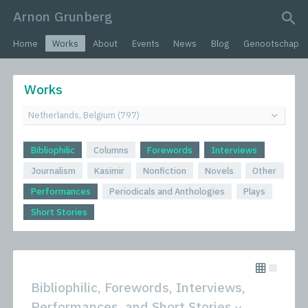
Arnon Grunberg
search query
Home
Works
About
Events
News
Blog
Genootschap
Works
Bibliophilic
Columns
Forewords
Interviews
Journalism
Kasimir
Nonfiction
Novels
Other
Performances
Periodicals and Anthologies
Plays
Short Stories
Bibliophilic, Forewords, Interviews,
Performances, and Short Stories