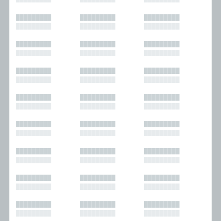
█████████
█████████
█████████
█████████
█████████
█████████
█████████
█████████
█████████
█████████
█████████
█████████
█████████
█████████
█████████
█████████
█████████
█████████
█████████
█████████
█████████
█████████
█████████
█████████
█████████
█████████
█████████
█████████
█████████
█████████
█████████
█████████
█████████
█████████
█████████
█████████
█████████
█████████
█████████
█████████
█████████
█████████
█████████
█████████
█████████
█████████
█████████
█████████