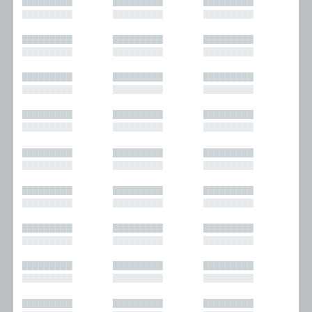
█████████
█████████
█████████
█████████
█████████
█████████
█████████
█████████
█████████
█████████
█████████
█████████
█████████
█████████
█████████
█████████
█████████
█████████
█████████
█████████
█████████
█████████
█████████
█████████
█████████
█████████
█████████
█████████
█████████
█████████
█████████
█████████
█████████
█████████
█████████
█████████
█████████
█████████
█████████
█████████
█████████
█████████
█████████
█████████
█████████
█████████
█████████
█████████
█████████
█████████
█████████