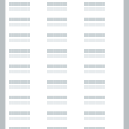
█████████
█████████
█████████
█████████
█████████
█████████
█████████
█████████
█████████
█████████
█████████
█████████
█████████
█████████
█████████
█████████
█████████
█████████
█████████
█████████
█████████
█████████
█████████
█████████
█████████
█████████
█████████
█████████
█████████
█████████
█████████
█████████
█████████
█████████
█████████
█████████
█████████
█████████
█████████
█████████
█████████
█████████
█████████
█████████
█████████
█████████
█████████
█████████
█████████
█████████
█████████