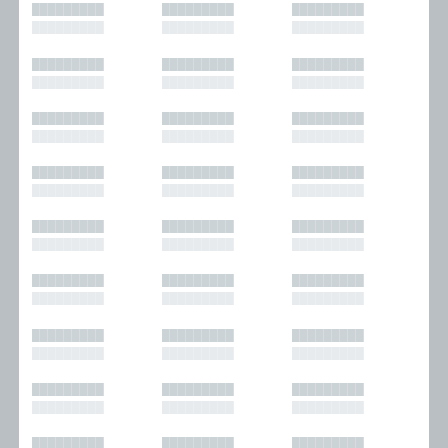
█████████
█████████
█████████
█████████
█████████
█████████
█████████
█████████
█████████
█████████
█████████
█████████
█████████
█████████
█████████
█████████
█████████
█████████
█████████
█████████
█████████
█████████
█████████
█████████
█████████
█████████
█████████
█████████
█████████
█████████
█████████
█████████
█████████
█████████
█████████
█████████
█████████
█████████
█████████
█████████
█████████
█████████
█████████
█████████
█████████
█████████
█████████
█████████
█████████
█████████
█████████