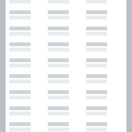
█████████
█████████
█████████
█████████
█████████
█████████
█████████
█████████
█████████
█████████
█████████
█████████
█████████
█████████
█████████
█████████
█████████
█████████
█████████
█████████
█████████
█████████
█████████
█████████
█████████
█████████
█████████
█████████
█████████
█████████
█████████
█████████
█████████
█████████
█████████
█████████
█████████
█████████
█████████
█████████
█████████
█████████
█████████
█████████
█████████
█████████
█████████
█████████
█████████
█████████
█████████