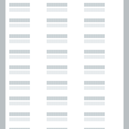
█████████
█████████
█████████
█████████
█████████
█████████
█████████
█████████
█████████
█████████
█████████
█████████
█████████
█████████
█████████
█████████
█████████
█████████
█████████
█████████
█████████
█████████
█████████
█████████
█████████
█████████
█████████
█████████
█████████
█████████
█████████
█████████
█████████
█████████
█████████
█████████
█████████
█████████
█████████
█████████
█████████
█████████
█████████
█████████
█████████
█████████
█████████
█████████