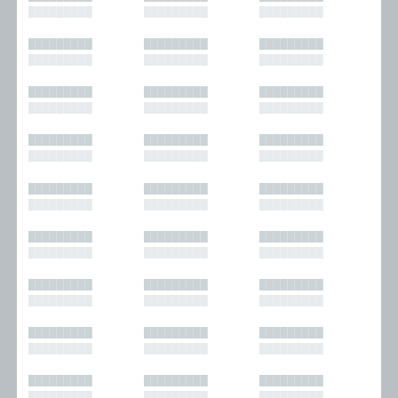
█████████
█████████
█████████
█████████
█████████
█████████
█████████
█████████
█████████
█████████
█████████
█████████
█████████
█████████
█████████
█████████
█████████
█████████
█████████
█████████
█████████
█████████
█████████
█████████
█████████
█████████
█████████
█████████
█████████
█████████
█████████
█████████
█████████
█████████
█████████
█████████
█████████
█████████
█████████
█████████
█████████
█████████
█████████
█████████
█████████
█████████
█████████
█████████
█████████
█████████
█████████