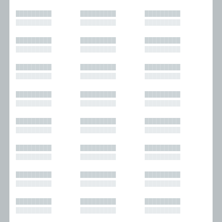
█████████
█████████
█████████
█████████
█████████
█████████
█████████
█████████
█████████
█████████
█████████
█████████
█████████
█████████
█████████
█████████
█████████
█████████
█████████
█████████
█████████
█████████
█████████
█████████
█████████
█████████
█████████
█████████
█████████
█████████
█████████
█████████
█████████
█████████
█████████
█████████
█████████
█████████
█████████
█████████
█████████
█████████
█████████
█████████
█████████
█████████
█████████
█████████