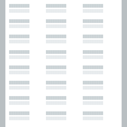
█████████
█████████
█████████
█████████
█████████
█████████
█████████
█████████
█████████
█████████
█████████
█████████
█████████
█████████
█████████
█████████
█████████
█████████
█████████
█████████
█████████
█████████
█████████
█████████
█████████
█████████
█████████
█████████
█████████
█████████
█████████
█████████
█████████
█████████
█████████
█████████
█████████
█████████
█████████
█████████
█████████
█████████
█████████
█████████
█████████
█████████
█████████
█████████