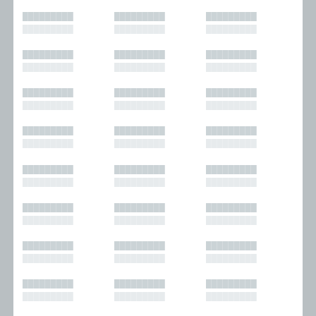
█████████
█████████
█████████
█████████
█████████
█████████
█████████
█████████
█████████
█████████
█████████
█████████
█████████
█████████
█████████
█████████
█████████
█████████
█████████
█████████
█████████
█████████
█████████
█████████
█████████
█████████
█████████
█████████
█████████
█████████
█████████
█████████
█████████
█████████
█████████
█████████
█████████
█████████
█████████
█████████
█████████
█████████
█████████
█████████
█████████
█████████
█████████
█████████