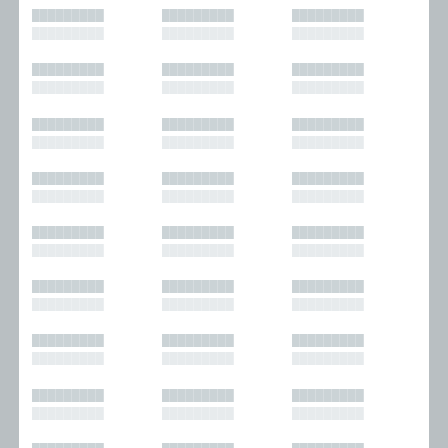
█████████
█████████
█████████
█████████
█████████
█████████
█████████
█████████
█████████
█████████
█████████
█████████
█████████
█████████
█████████
█████████
█████████
█████████
█████████
█████████
█████████
█████████
█████████
█████████
█████████
█████████
█████████
█████████
█████████
█████████
█████████
█████████
█████████
█████████
█████████
█████████
█████████
█████████
█████████
█████████
█████████
█████████
█████████
█████████
█████████
█████████
█████████
█████████