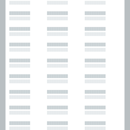
█████████
█████████
█████████
█████████
█████████
█████████
█████████
█████████
█████████
█████████
█████████
█████████
█████████
█████████
█████████
█████████
█████████
█████████
█████████
█████████
█████████
█████████
█████████
█████████
█████████
█████████
█████████
█████████
█████████
█████████
█████████
█████████
█████████
█████████
█████████
█████████
█████████
█████████
█████████
█████████
█████████
█████████
█████████
█████████
█████████
█████████
█████████
█████████
█████████
█████████
█████████