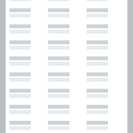
█████████
█████████
█████████
█████████
█████████
█████████
█████████
█████████
█████████
█████████
█████████
█████████
█████████
█████████
█████████
█████████
█████████
█████████
█████████
█████████
█████████
█████████
█████████
█████████
█████████
█████████
█████████
█████████
█████████
█████████
█████████
█████████
█████████
█████████
█████████
█████████
█████████
█████████
█████████
█████████
█████████
█████████
█████████
█████████
█████████
█████████
█████████
█████████