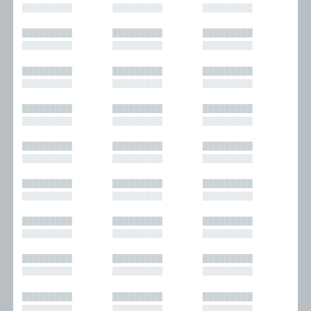
█████████
█████████
█████████
█████████
█████████
█████████
█████████
█████████
█████████
█████████
█████████
█████████
█████████
█████████
█████████
█████████
█████████
█████████
█████████
█████████
█████████
█████████
█████████
█████████
█████████
█████████
█████████
█████████
█████████
█████████
█████████
█████████
█████████
█████████
█████████
█████████
█████████
█████████
█████████
█████████
█████████
█████████
█████████
█████████
█████████
█████████
█████████
█████████
█████████
█████████
█████████