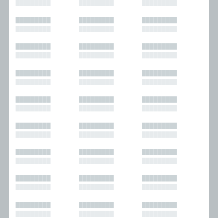
█████████
█████████
█████████
█████████
█████████
█████████
█████████
█████████
█████████
█████████
█████████
█████████
█████████
█████████
█████████
█████████
█████████
█████████
█████████
█████████
█████████
█████████
█████████
█████████
█████████
█████████
█████████
█████████
█████████
█████████
█████████
█████████
█████████
█████████
█████████
█████████
█████████
█████████
█████████
█████████
█████████
█████████
█████████
█████████
█████████
█████████
█████████
█████████
█████████
█████████
█████████