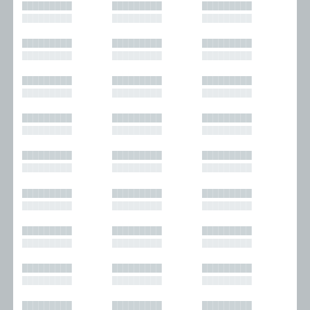
█████████
█████████
█████████
█████████
█████████
█████████
█████████
█████████
█████████
█████████
█████████
█████████
█████████
█████████
█████████
█████████
█████████
█████████
█████████
█████████
█████████
█████████
█████████
█████████
█████████
█████████
█████████
█████████
█████████
█████████
█████████
█████████
█████████
█████████
█████████
█████████
█████████
█████████
█████████
█████████
█████████
█████████
█████████
█████████
█████████
█████████
█████████
█████████
█████████
█████████
█████████