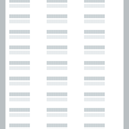
█████████
█████████
█████████
█████████
█████████
█████████
█████████
█████████
█████████
█████████
█████████
█████████
█████████
█████████
█████████
█████████
█████████
█████████
█████████
█████████
█████████
█████████
█████████
█████████
█████████
█████████
█████████
█████████
█████████
█████████
█████████
█████████
█████████
█████████
█████████
█████████
█████████
█████████
█████████
█████████
█████████
█████████
█████████
█████████
█████████
█████████
█████████
█████████
█████████
█████████
█████████