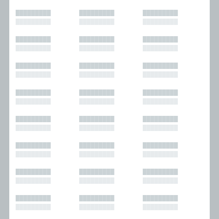
█████████
█████████
█████████
█████████
█████████
█████████
█████████
█████████
█████████
█████████
█████████
█████████
█████████
█████████
█████████
█████████
█████████
█████████
█████████
█████████
█████████
█████████
█████████
█████████
█████████
█████████
█████████
█████████
█████████
█████████
█████████
█████████
█████████
█████████
█████████
█████████
█████████
█████████
█████████
█████████
█████████
█████████
█████████
█████████
█████████
█████████
█████████
█████████