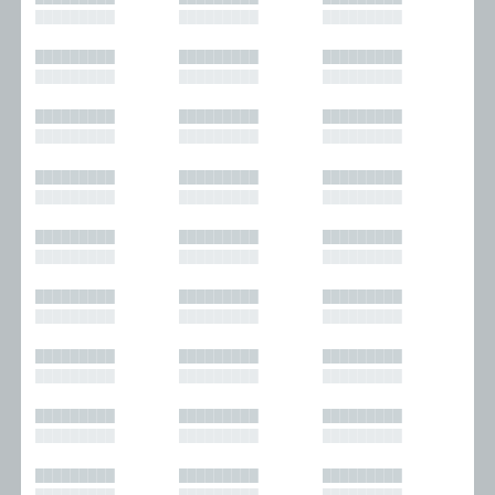
█████████
█████████
█████████
█████████
█████████
█████████
█████████
█████████
█████████
█████████
█████████
█████████
█████████
█████████
█████████
█████████
█████████
█████████
█████████
█████████
█████████
█████████
█████████
█████████
█████████
█████████
█████████
█████████
█████████
█████████
█████████
█████████
█████████
█████████
█████████
█████████
█████████
█████████
█████████
█████████
█████████
█████████
█████████
█████████
█████████
█████████
█████████
█████████