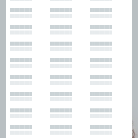
█████████
█████████
█████████
█████████
█████████
█████████
█████████
█████████
█████████
█████████
█████████
█████████
█████████
█████████
█████████
█████████
█████████
█████████
█████████
█████████
█████████
█████████
█████████
█████████
█████████
█████████
█████████
█████████
█████████
█████████
█████████
█████████
█████████
█████████
█████████
█████████
█████████
█████████
█████████
█████████
█████████
█████████
█████████
█████████
█████████
█████████
█████████
█████████