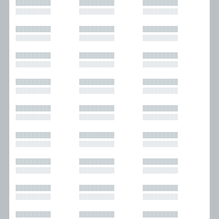
█████████
█████████
█████████
█████████
█████████
█████████
█████████
█████████
█████████
█████████
█████████
█████████
█████████
█████████
█████████
█████████
█████████
█████████
█████████
█████████
█████████
█████████
█████████
█████████
█████████
█████████
█████████
█████████
█████████
█████████
█████████
█████████
█████████
█████████
█████████
█████████
█████████
█████████
█████████
█████████
█████████
█████████
█████████
█████████
█████████
█████████
█████████
█████████
█████████
█████████
█████████