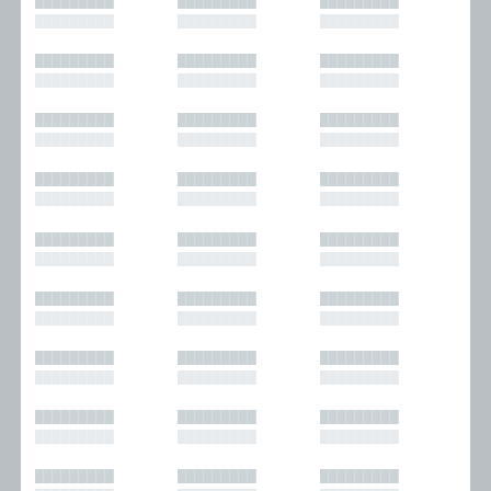
█████████
█████████
█████████
█████████
█████████
█████████
█████████
█████████
█████████
█████████
█████████
█████████
█████████
█████████
█████████
█████████
█████████
█████████
█████████
█████████
█████████
█████████
█████████
█████████
█████████
█████████
█████████
█████████
█████████
█████████
█████████
█████████
█████████
█████████
█████████
█████████
█████████
█████████
█████████
█████████
█████████
█████████
█████████
█████████
█████████
█████████
█████████
█████████
█████████
█████████
█████████