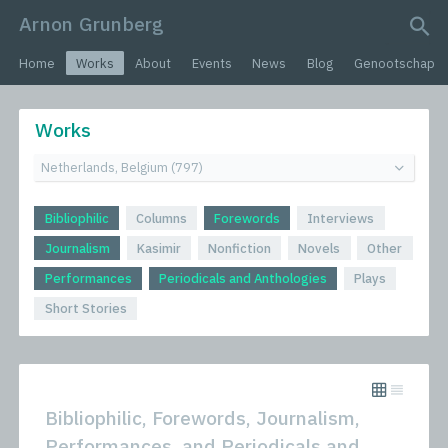
Arnon Grunberg
search query
Home
Works
About
Events
News
Blog
Genootschap
Works
Bibliophilic
Columns
Forewords
Interviews
Journalism
Kasimir
Nonfiction
Novels
Other
Performances
Periodicals and Anthologies
Plays
Short Stories
Bibliophilic, Forewords, Journalism,
Performances, and Periodicals and