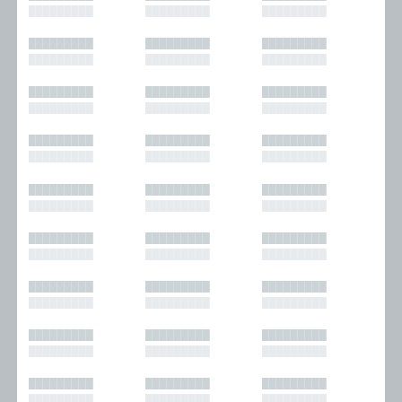
█████████
█████████
█████████
█████████
█████████
█████████
█████████
█████████
█████████
█████████
█████████
█████████
█████████
█████████
█████████
█████████
█████████
█████████
█████████
█████████
█████████
█████████
█████████
█████████
█████████
█████████
█████████
█████████
█████████
█████████
█████████
█████████
█████████
█████████
█████████
█████████
█████████
█████████
█████████
█████████
█████████
█████████
█████████
█████████
█████████
█████████
█████████
█████████
█████████
█████████
█████████