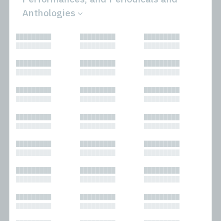
Anthologies
All
Novels
█████████
█████████
█████████
Bibliophilic
Other
█████████
█████████
█████████
Columns
Performances
Forewords
Periodicals and
█████████
█████████
█████████
Interviews
Anthologies
█████████
█████████
█████████
Journalism
Plays
Kasimir
Short Stories
█████████
█████████
█████████
Nonfiction
█████████
█████████
█████████
█████████
█████████
█████████
█████████
█████████
█████████
█████████
█████████
█████████
█████████
█████████
█████████
█████████
█████████
█████████
█████████
█████████
█████████
█████████
█████████
█████████
█████████
█████████
█████████