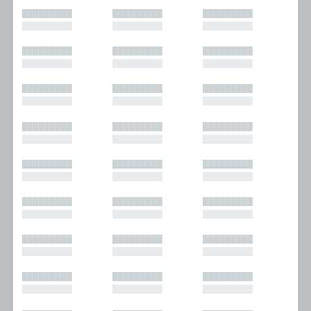
█████████
█████████
█████████
█████████
█████████
█████████
█████████
█████████
█████████
█████████
█████████
█████████
█████████
█████████
█████████
█████████
█████████
█████████
█████████
█████████
█████████
█████████
█████████
█████████
█████████
█████████
█████████
█████████
█████████
█████████
█████████
█████████
█████████
█████████
█████████
█████████
█████████
█████████
█████████
█████████
█████████
█████████
█████████
█████████
█████████
█████████
█████████
█████████