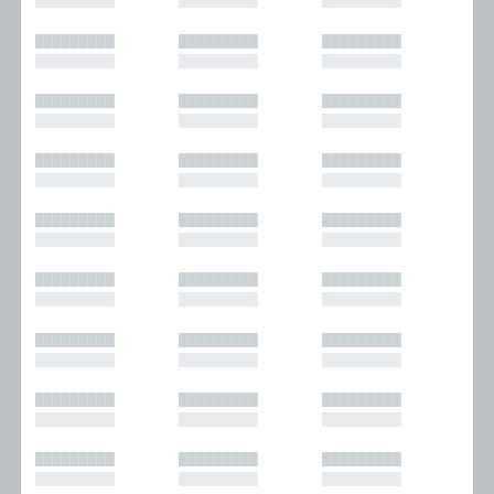
█████████
█████████
█████████
█████████
█████████
█████████
█████████
█████████
█████████
█████████
█████████
█████████
█████████
█████████
█████████
█████████
█████████
█████████
█████████
█████████
█████████
█████████
█████████
█████████
█████████
█████████
█████████
█████████
█████████
█████████
█████████
█████████
█████████
█████████
█████████
█████████
█████████
█████████
█████████
█████████
█████████
█████████
█████████
█████████
█████████
█████████
█████████
█████████
█████████
█████████
█████████