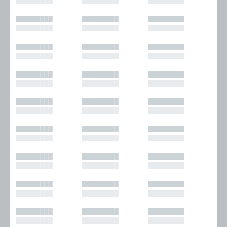
█████████
█████████
█████████
█████████
█████████
█████████
█████████
█████████
█████████
█████████
█████████
█████████
█████████
█████████
█████████
█████████
█████████
█████████
█████████
█████████
█████████
█████████
█████████
█████████
█████████
█████████
█████████
█████████
█████████
█████████
█████████
█████████
█████████
█████████
█████████
█████████
█████████
█████████
█████████
█████████
█████████
█████████
█████████
█████████
█████████
█████████
█████████
█████████
█████████
█████████
█████████