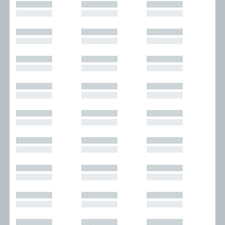
█████████
█████████
█████████
█████████
█████████
█████████
█████████
█████████
█████████
█████████
█████████
█████████
█████████
█████████
█████████
█████████
█████████
█████████
█████████
█████████
█████████
█████████
█████████
█████████
█████████
█████████
█████████
█████████
█████████
█████████
█████████
█████████
█████████
█████████
█████████
█████████
█████████
█████████
█████████
█████████
█████████
█████████
█████████
█████████
█████████
█████████
█████████
█████████
█████████
█████████
█████████