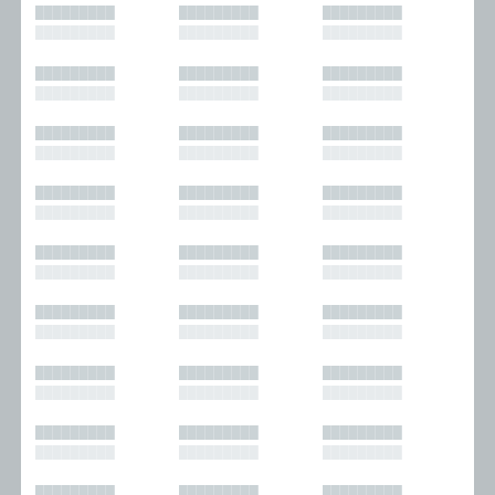
█████████
█████████
█████████
█████████
█████████
█████████
█████████
█████████
█████████
█████████
█████████
█████████
█████████
█████████
█████████
█████████
█████████
█████████
█████████
█████████
█████████
█████████
█████████
█████████
█████████
█████████
█████████
█████████
█████████
█████████
█████████
█████████
█████████
█████████
█████████
█████████
█████████
█████████
█████████
█████████
█████████
█████████
█████████
█████████
█████████
█████████
█████████
█████████
█████████
█████████
█████████