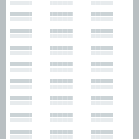
█████████
█████████
█████████
█████████
█████████
█████████
█████████
█████████
█████████
█████████
█████████
█████████
█████████
█████████
█████████
█████████
█████████
█████████
█████████
█████████
█████████
█████████
█████████
█████████
█████████
█████████
█████████
█████████
█████████
█████████
█████████
█████████
█████████
█████████
█████████
█████████
█████████
█████████
█████████
█████████
█████████
█████████
█████████
█████████
█████████
█████████
█████████
█████████
█████████
█████████
█████████