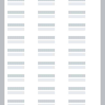
█████████
█████████
█████████
█████████
█████████
█████████
█████████
█████████
█████████
█████████
█████████
█████████
█████████
█████████
█████████
█████████
█████████
█████████
█████████
█████████
█████████
█████████
█████████
█████████
█████████
█████████
█████████
█████████
█████████
█████████
█████████
█████████
█████████
█████████
█████████
█████████
█████████
█████████
█████████
█████████
█████████
█████████
█████████
█████████
█████████
█████████
█████████
█████████