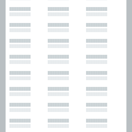
█████████
█████████
█████████
█████████
█████████
█████████
█████████
█████████
█████████
█████████
█████████
█████████
█████████
█████████
█████████
█████████
█████████
█████████
█████████
█████████
█████████
█████████
█████████
█████████
█████████
█████████
█████████
█████████
█████████
█████████
█████████
█████████
█████████
█████████
█████████
█████████
█████████
█████████
█████████
█████████
█████████
█████████
█████████
█████████
█████████
█████████
█████████
█████████