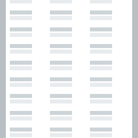
█████████
█████████
█████████
█████████
█████████
█████████
█████████
█████████
█████████
█████████
█████████
█████████
█████████
█████████
█████████
█████████
█████████
█████████
█████████
█████████
█████████
█████████
█████████
█████████
█████████
█████████
█████████
█████████
█████████
█████████
█████████
█████████
█████████
█████████
█████████
█████████
█████████
█████████
█████████
█████████
█████████
█████████
█████████
█████████
█████████
█████████
█████████
█████████
█████████
█████████
█████████