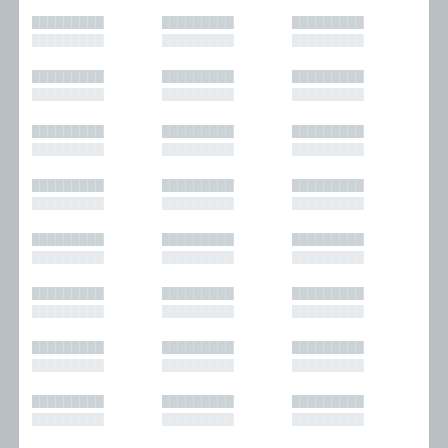
█████████
█████████
█████████
█████████
█████████
█████████
█████████
█████████
█████████
█████████
█████████
█████████
█████████
█████████
█████████
█████████
█████████
█████████
█████████
█████████
█████████
█████████
█████████
█████████
█████████
█████████
█████████
█████████
█████████
█████████
█████████
█████████
█████████
█████████
█████████
█████████
█████████
█████████
█████████
█████████
█████████
█████████
█████████
█████████
█████████
█████████
█████████
█████████