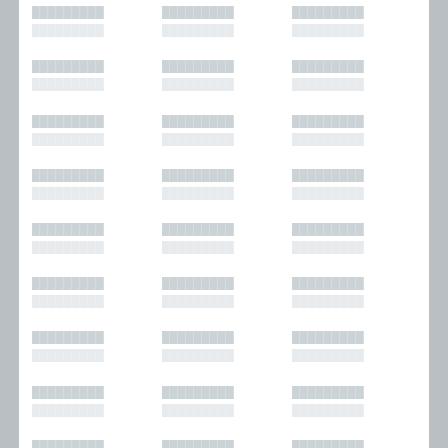
█████████
█████████
█████████
█████████
█████████
█████████
█████████
█████████
█████████
█████████
█████████
█████████
█████████
█████████
█████████
█████████
█████████
█████████
█████████
█████████
█████████
█████████
█████████
█████████
█████████
█████████
█████████
█████████
█████████
█████████
█████████
█████████
█████████
█████████
█████████
█████████
█████████
█████████
█████████
█████████
█████████
█████████
█████████
█████████
█████████
█████████
█████████
█████████
█████████
█████████
█████████