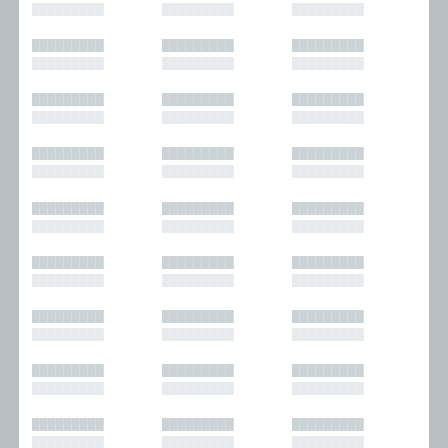
█████████
█████████
█████████
█████████
█████████
█████████
█████████
█████████
█████████
█████████
█████████
█████████
█████████
█████████
█████████
█████████
█████████
█████████
█████████
█████████
█████████
█████████
█████████
█████████
█████████
█████████
█████████
█████████
█████████
█████████
█████████
█████████
█████████
█████████
█████████
█████████
█████████
█████████
█████████
█████████
█████████
█████████
█████████
█████████
█████████
█████████
█████████
█████████
█████████
█████████
█████████