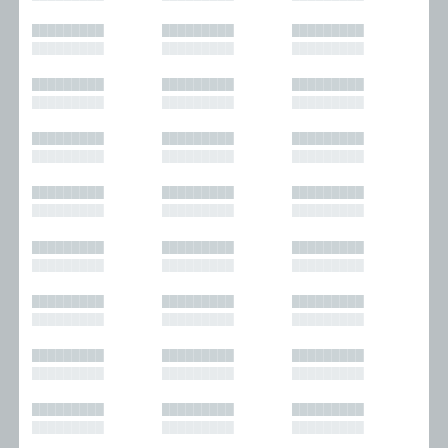
█████████
█████████
█████████
█████████
█████████
█████████
█████████
█████████
█████████
█████████
█████████
█████████
█████████
█████████
█████████
█████████
█████████
█████████
█████████
█████████
█████████
█████████
█████████
█████████
█████████
█████████
█████████
█████████
█████████
█████████
█████████
█████████
█████████
█████████
█████████
█████████
█████████
█████████
█████████
█████████
█████████
█████████
█████████
█████████
█████████
█████████
█████████
█████████