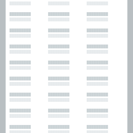
█████████
█████████
█████████
█████████
█████████
█████████
█████████
█████████
█████████
█████████
█████████
█████████
█████████
█████████
█████████
█████████
█████████
█████████
█████████
█████████
█████████
█████████
█████████
█████████
█████████
█████████
█████████
█████████
█████████
█████████
█████████
█████████
█████████
█████████
█████████
█████████
█████████
█████████
█████████
█████████
█████████
█████████
█████████
█████████
█████████
█████████
█████████
█████████
█████████
█████████
█████████