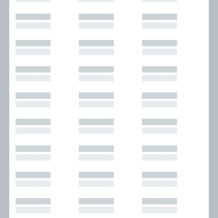
█████████
█████████
█████████
█████████
█████████
█████████
█████████
█████████
█████████
█████████
█████████
█████████
█████████
█████████
█████████
█████████
█████████
█████████
█████████
█████████
█████████
█████████
█████████
█████████
█████████
█████████
█████████
█████████
█████████
█████████
█████████
█████████
█████████
█████████
█████████
█████████
█████████
█████████
█████████
█████████
█████████
█████████
█████████
█████████
█████████
█████████
█████████
█████████