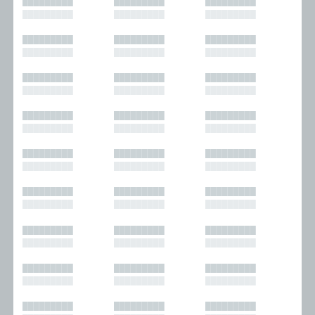
█████████
█████████
█████████
█████████
█████████
█████████
█████████
█████████
█████████
█████████
█████████
█████████
█████████
█████████
█████████
█████████
█████████
█████████
█████████
█████████
█████████
█████████
█████████
█████████
█████████
█████████
█████████
█████████
█████████
█████████
█████████
█████████
█████████
█████████
█████████
█████████
█████████
█████████
█████████
█████████
█████████
█████████
█████████
█████████
█████████
█████████
█████████
█████████
█████████
█████████
█████████