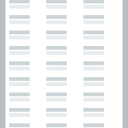
█████████
█████████
█████████
█████████
█████████
█████████
█████████
█████████
█████████
█████████
█████████
█████████
█████████
█████████
█████████
█████████
█████████
█████████
█████████
█████████
█████████
█████████
█████████
█████████
█████████
█████████
█████████
█████████
█████████
█████████
█████████
█████████
█████████
█████████
█████████
█████████
█████████
█████████
█████████
█████████
█████████
█████████
█████████
█████████
█████████
█████████
█████████
█████████
█████████
█████████
█████████