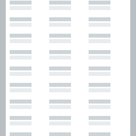
█████████
█████████
█████████
█████████
█████████
█████████
█████████
█████████
█████████
█████████
█████████
█████████
█████████
█████████
█████████
█████████
█████████
█████████
█████████
█████████
█████████
█████████
█████████
█████████
█████████
█████████
█████████
█████████
█████████
█████████
█████████
█████████
█████████
█████████
█████████
█████████
█████████
█████████
█████████
█████████
█████████
█████████
█████████
█████████
█████████
█████████
█████████
█████████
█████████
█████████
█████████