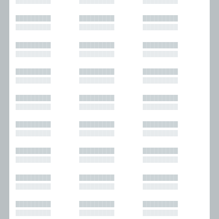
█████████
█████████
█████████
█████████
█████████
█████████
█████████
█████████
█████████
█████████
█████████
█████████
█████████
█████████
█████████
█████████
█████████
█████████
█████████
█████████
█████████
█████████
█████████
█████████
█████████
█████████
█████████
█████████
█████████
█████████
█████████
█████████
█████████
█████████
█████████
█████████
█████████
█████████
█████████
█████████
█████████
█████████
█████████
█████████
█████████
█████████
█████████
█████████
█████████
█████████
█████████