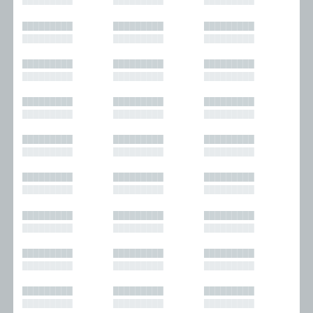
█████████
█████████
█████████
█████████
█████████
█████████
█████████
█████████
█████████
█████████
█████████
█████████
█████████
█████████
█████████
█████████
█████████
█████████
█████████
█████████
█████████
█████████
█████████
█████████
█████████
█████████
█████████
█████████
█████████
█████████
█████████
█████████
█████████
█████████
█████████
█████████
█████████
█████████
█████████
█████████
█████████
█████████
█████████
█████████
█████████
█████████
█████████
█████████
█████████
█████████
█████████