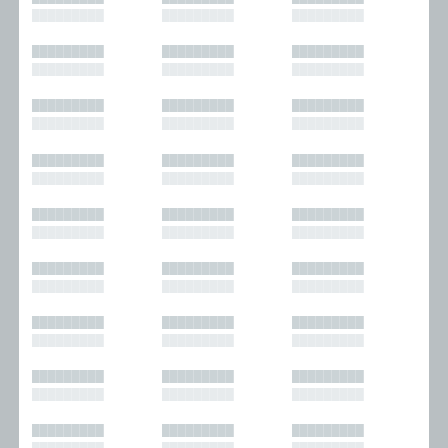
█████████
█████████
█████████
█████████
█████████
█████████
█████████
█████████
█████████
█████████
█████████
█████████
█████████
█████████
█████████
█████████
█████████
█████████
█████████
█████████
█████████
█████████
█████████
█████████
█████████
█████████
█████████
█████████
█████████
█████████
█████████
█████████
█████████
█████████
█████████
█████████
█████████
█████████
█████████
█████████
█████████
█████████
█████████
█████████
█████████
█████████
█████████
█████████