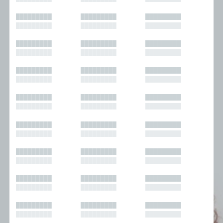
█████████
█████████
█████████
█████████
█████████
█████████
█████████
█████████
█████████
█████████
█████████
█████████
█████████
█████████
█████████
█████████
█████████
█████████
█████████
█████████
█████████
█████████
█████████
█████████
█████████
█████████
█████████
█████████
█████████
█████████
█████████
█████████
█████████
█████████
█████████
█████████
█████████
█████████
█████████
█████████
█████████
█████████
█████████
█████████
█████████
█████████
█████████
█████████