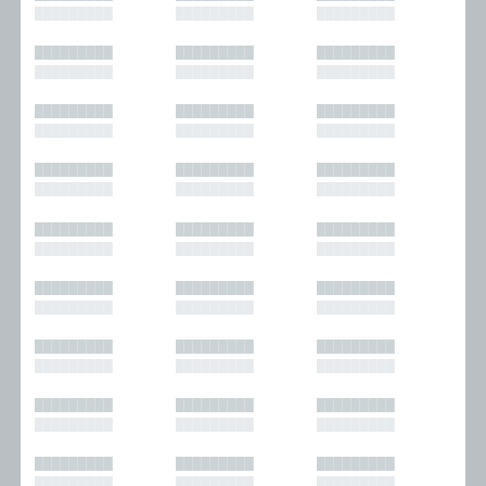
█████████
█████████
█████████
█████████
█████████
█████████
█████████
█████████
█████████
█████████
█████████
█████████
█████████
█████████
█████████
█████████
█████████
█████████
█████████
█████████
█████████
█████████
█████████
█████████
█████████
█████████
█████████
█████████
█████████
█████████
█████████
█████████
█████████
█████████
█████████
█████████
█████████
█████████
█████████
█████████
█████████
█████████
█████████
█████████
█████████
█████████
█████████
█████████
█████████
█████████
█████████