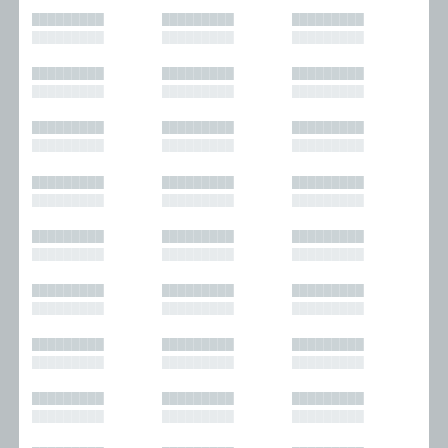
█████████
█████████
█████████
█████████
█████████
█████████
█████████
█████████
█████████
█████████
█████████
█████████
█████████
█████████
█████████
█████████
█████████
█████████
█████████
█████████
█████████
█████████
█████████
█████████
█████████
█████████
█████████
█████████
█████████
█████████
█████████
█████████
█████████
█████████
█████████
█████████
█████████
█████████
█████████
█████████
█████████
█████████
█████████
█████████
█████████
█████████
█████████
█████████