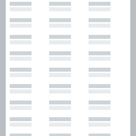
█████████
█████████
█████████
█████████
█████████
█████████
█████████
█████████
█████████
█████████
█████████
█████████
█████████
█████████
█████████
█████████
█████████
█████████
█████████
█████████
█████████
█████████
█████████
█████████
█████████
█████████
█████████
█████████
█████████
█████████
█████████
█████████
█████████
█████████
█████████
█████████
█████████
█████████
█████████
█████████
█████████
█████████
█████████
█████████
█████████
█████████
█████████
█████████
█████████
█████████
█████████