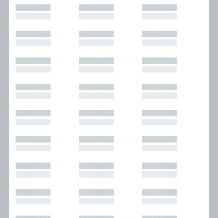
█████████
█████████
█████████
█████████
█████████
█████████
█████████
█████████
█████████
█████████
█████████
█████████
█████████
█████████
█████████
█████████
█████████
█████████
█████████
█████████
█████████
█████████
█████████
█████████
█████████
█████████
█████████
█████████
█████████
█████████
█████████
█████████
█████████
█████████
█████████
█████████
█████████
█████████
█████████
█████████
█████████
█████████
█████████
█████████
█████████
█████████
█████████
█████████