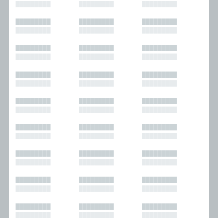
█████████
█████████
█████████
█████████
█████████
█████████
█████████
█████████
█████████
█████████
█████████
█████████
█████████
█████████
█████████
█████████
█████████
█████████
█████████
█████████
█████████
█████████
█████████
█████████
█████████
█████████
█████████
█████████
█████████
█████████
█████████
█████████
█████████
█████████
█████████
█████████
█████████
█████████
█████████
█████████
█████████
█████████
█████████
█████████
█████████
█████████
█████████
█████████
█████████
█████████
█████████