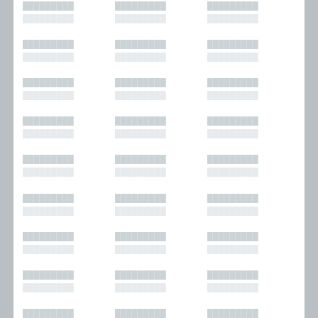
█████████
█████████
█████████
█████████
█████████
█████████
█████████
█████████
█████████
█████████
█████████
█████████
█████████
█████████
█████████
█████████
█████████
█████████
█████████
█████████
█████████
█████████
█████████
█████████
█████████
█████████
█████████
█████████
█████████
█████████
█████████
█████████
█████████
█████████
█████████
█████████
█████████
█████████
█████████
█████████
█████████
█████████
█████████
█████████
█████████
█████████
█████████
█████████
█████████
█████████
█████████