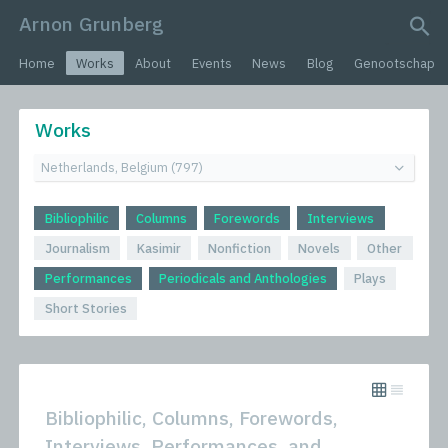
Arnon Grunberg
search query
Home
Works
About
Events
News
Blog
Genootschap
Works
Bibliophilic
Columns
Forewords
Interviews
Journalism
Kasimir
Nonfiction
Novels
Other
Performances
Periodicals and Anthologies
Plays
Short Stories
Bibliophilic, Columns, Forewords,
Interviews, Performances, and