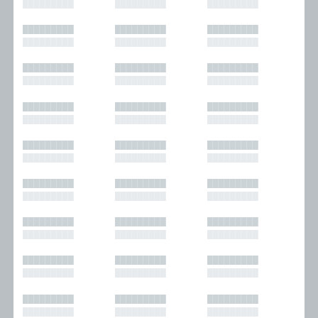
█████████
█████████
█████████
█████████
█████████
█████████
█████████
█████████
█████████
█████████
█████████
█████████
█████████
█████████
█████████
█████████
█████████
█████████
█████████
█████████
█████████
█████████
█████████
█████████
█████████
█████████
█████████
█████████
█████████
█████████
█████████
█████████
█████████
█████████
█████████
█████████
█████████
█████████
█████████
█████████
█████████
█████████
█████████
█████████
█████████
█████████
█████████
█████████
█████████
█████████
█████████