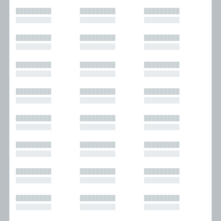
█████████
█████████
█████████
█████████
█████████
█████████
█████████
█████████
█████████
█████████
█████████
█████████
█████████
█████████
█████████
█████████
█████████
█████████
█████████
█████████
█████████
█████████
█████████
█████████
█████████
█████████
█████████
█████████
█████████
█████████
█████████
█████████
█████████
█████████
█████████
█████████
█████████
█████████
█████████
█████████
█████████
█████████
█████████
█████████
█████████
█████████
█████████
█████████