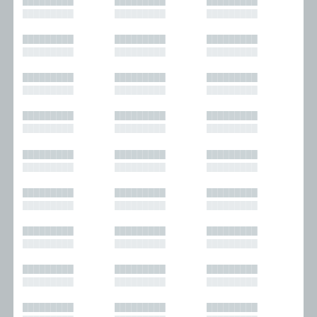
█████████
█████████
█████████
█████████
█████████
█████████
█████████
█████████
█████████
█████████
█████████
█████████
█████████
█████████
█████████
█████████
█████████
█████████
█████████
█████████
█████████
█████████
█████████
█████████
█████████
█████████
█████████
█████████
█████████
█████████
█████████
█████████
█████████
█████████
█████████
█████████
█████████
█████████
█████████
█████████
█████████
█████████
█████████
█████████
█████████
█████████
█████████
█████████
█████████
█████████
█████████