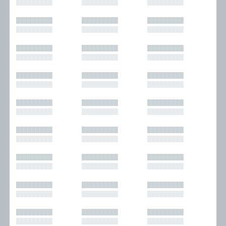
█████████
█████████
█████████
█████████
█████████
█████████
█████████
█████████
█████████
█████████
█████████
█████████
█████████
█████████
█████████
█████████
█████████
█████████
█████████
█████████
█████████
█████████
█████████
█████████
█████████
█████████
█████████
█████████
█████████
█████████
█████████
█████████
█████████
█████████
█████████
█████████
█████████
█████████
█████████
█████████
█████████
█████████
█████████
█████████
█████████
█████████
█████████
█████████
█████████
█████████
█████████