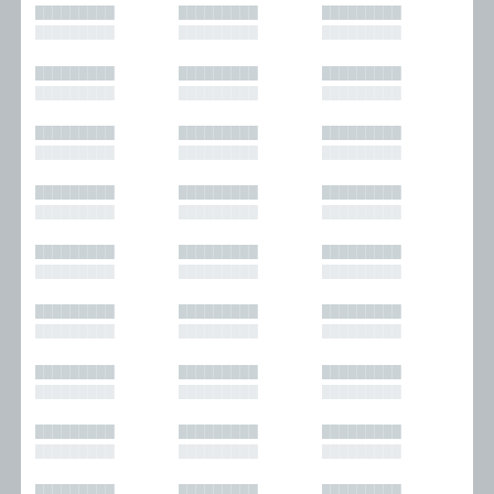
█████████
█████████
█████████
█████████
█████████
█████████
█████████
█████████
█████████
█████████
█████████
█████████
█████████
█████████
█████████
█████████
█████████
█████████
█████████
█████████
█████████
█████████
█████████
█████████
█████████
█████████
█████████
█████████
█████████
█████████
█████████
█████████
█████████
█████████
█████████
█████████
█████████
█████████
█████████
█████████
█████████
█████████
█████████
█████████
█████████
█████████
█████████
█████████
█████████
█████████
█████████