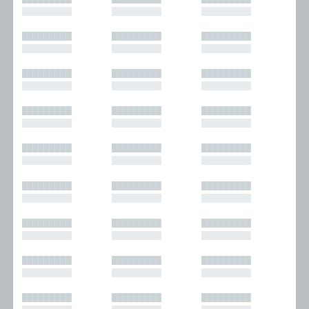
█████████
█████████
█████████
█████████
█████████
█████████
█████████
█████████
█████████
█████████
█████████
█████████
█████████
█████████
█████████
█████████
█████████
█████████
█████████
█████████
█████████
█████████
█████████
█████████
█████████
█████████
█████████
█████████
█████████
█████████
█████████
█████████
█████████
█████████
█████████
█████████
█████████
█████████
█████████
█████████
█████████
█████████
█████████
█████████
█████████
█████████
█████████
█████████