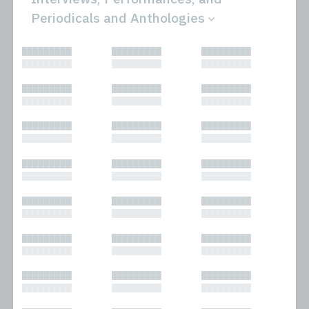
Periodicals and Anthologies
All
Novels
█████████
█████████
█████████
Bibliophilic
Other
█████████
█████████
█████████
Columns
Performances
Forewords
Periodicals and
█████████
█████████
█████████
Interviews
Anthologies
█████████
█████████
█████████
Journalism
Plays
Kasimir
Short Stories
█████████
█████████
█████████
Nonfiction
█████████
█████████
█████████
█████████
█████████
█████████
█████████
█████████
█████████
█████████
█████████
█████████
█████████
█████████
█████████
█████████
█████████
█████████
█████████
█████████
█████████
█████████
█████████
█████████
█████████
█████████
█████████