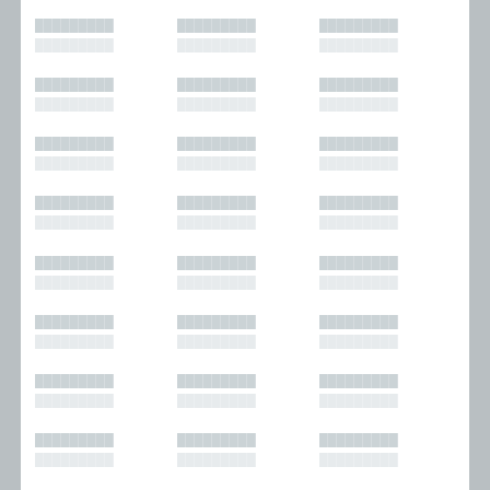
█████████
█████████
█████████
█████████
█████████
█████████
█████████
█████████
█████████
█████████
█████████
█████████
█████████
█████████
█████████
█████████
█████████
█████████
█████████
█████████
█████████
█████████
█████████
█████████
█████████
█████████
█████████
█████████
█████████
█████████
█████████
█████████
█████████
█████████
█████████
█████████
█████████
█████████
█████████
█████████
█████████
█████████
█████████
█████████
█████████
█████████
█████████
█████████