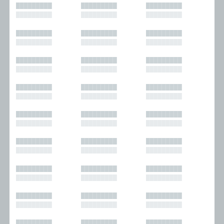
█████████
█████████
█████████
█████████
█████████
█████████
█████████
█████████
█████████
█████████
█████████
█████████
█████████
█████████
█████████
█████████
█████████
█████████
█████████
█████████
█████████
█████████
█████████
█████████
█████████
█████████
█████████
█████████
█████████
█████████
█████████
█████████
█████████
█████████
█████████
█████████
█████████
█████████
█████████
█████████
█████████
█████████
█████████
█████████
█████████
█████████
█████████
█████████
█████████
█████████
█████████