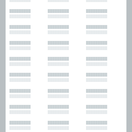
█████████
█████████
█████████
█████████
█████████
█████████
█████████
█████████
█████████
█████████
█████████
█████████
█████████
█████████
█████████
█████████
█████████
█████████
█████████
█████████
█████████
█████████
█████████
█████████
█████████
█████████
█████████
█████████
█████████
█████████
█████████
█████████
█████████
█████████
█████████
█████████
█████████
█████████
█████████
█████████
█████████
█████████
█████████
█████████
█████████
█████████
█████████
█████████
█████████
█████████
█████████