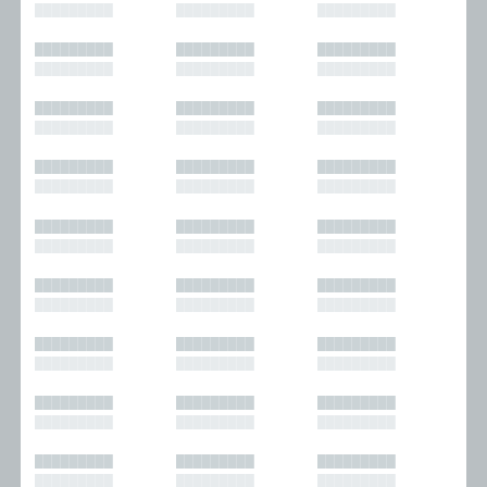
█████████
█████████
█████████
█████████
█████████
█████████
█████████
█████████
█████████
█████████
█████████
█████████
█████████
█████████
█████████
█████████
█████████
█████████
█████████
█████████
█████████
█████████
█████████
█████████
█████████
█████████
█████████
█████████
█████████
█████████
█████████
█████████
█████████
█████████
█████████
█████████
█████████
█████████
█████████
█████████
█████████
█████████
█████████
█████████
█████████
█████████
█████████
█████████
█████████
█████████
█████████