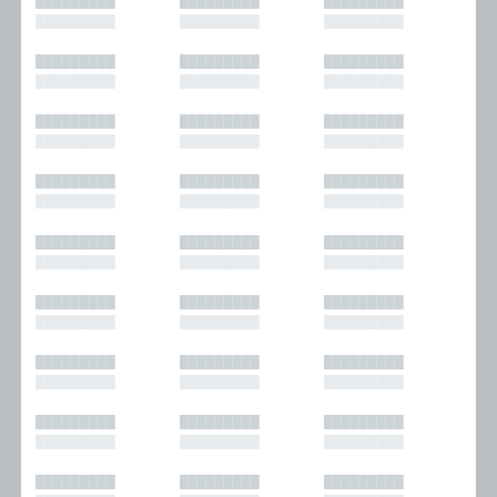
█████████
█████████
█████████
█████████
█████████
█████████
█████████
█████████
█████████
█████████
█████████
█████████
█████████
█████████
█████████
█████████
█████████
█████████
█████████
█████████
█████████
█████████
█████████
█████████
█████████
█████████
█████████
█████████
█████████
█████████
█████████
█████████
█████████
█████████
█████████
█████████
█████████
█████████
█████████
█████████
█████████
█████████
█████████
█████████
█████████
█████████
█████████
█████████
█████████
█████████
█████████