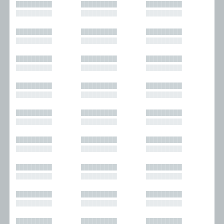
█████████
█████████
█████████
█████████
█████████
█████████
█████████
█████████
█████████
█████████
█████████
█████████
█████████
█████████
█████████
█████████
█████████
█████████
█████████
█████████
█████████
█████████
█████████
█████████
█████████
█████████
█████████
█████████
█████████
█████████
█████████
█████████
█████████
█████████
█████████
█████████
█████████
█████████
█████████
█████████
█████████
█████████
█████████
█████████
█████████
█████████
█████████
█████████
█████████
█████████
█████████