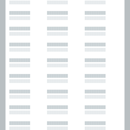
█████████
█████████
█████████
█████████
█████████
█████████
█████████
█████████
█████████
█████████
█████████
█████████
█████████
█████████
█████████
█████████
█████████
█████████
█████████
█████████
█████████
█████████
█████████
█████████
█████████
█████████
█████████
█████████
█████████
█████████
█████████
█████████
█████████
█████████
█████████
█████████
█████████
█████████
█████████
█████████
█████████
█████████
█████████
█████████
█████████
█████████
█████████
█████████
█████████
█████████
█████████