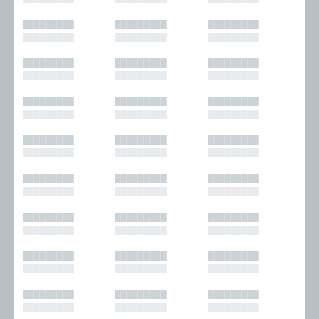
█████████
█████████
█████████
█████████
█████████
█████████
█████████
█████████
█████████
█████████
█████████
█████████
█████████
█████████
█████████
█████████
█████████
█████████
█████████
█████████
█████████
█████████
█████████
█████████
█████████
█████████
█████████
█████████
█████████
█████████
█████████
█████████
█████████
█████████
█████████
█████████
█████████
█████████
█████████
█████████
█████████
█████████
█████████
█████████
█████████
█████████
█████████
█████████