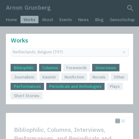
Arnon Grunberg
search query
Home
Works
About
Events
News
Blog
Genootschap
Works
Bibliophilic
Columns
Forewords
Interviews
Journalism
Kasimir
Nonfiction
Novels
Other
Performances
Periodicals and Anthologies
Plays
Short Stories
Bibliophilic, Columns, Interviews,
Performances, and Periodicals and