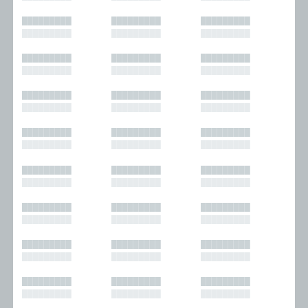
█████████
█████████
█████████
█████████
█████████
█████████
█████████
█████████
█████████
█████████
█████████
█████████
█████████
█████████
█████████
█████████
█████████
█████████
█████████
█████████
█████████
█████████
█████████
█████████
█████████
█████████
█████████
█████████
█████████
█████████
█████████
█████████
█████████
█████████
█████████
█████████
█████████
█████████
█████████
█████████
█████████
█████████
█████████
█████████
█████████
█████████
█████████
█████████