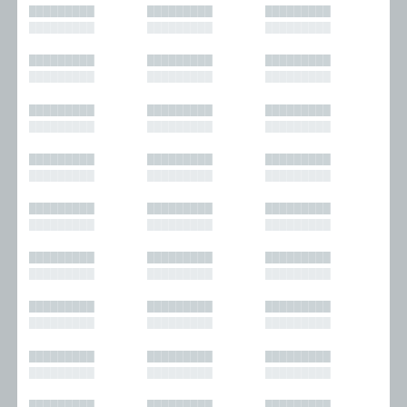
█████████
█████████
█████████
█████████
█████████
█████████
█████████
█████████
█████████
█████████
█████████
█████████
█████████
█████████
█████████
█████████
█████████
█████████
█████████
█████████
█████████
█████████
█████████
█████████
█████████
█████████
█████████
█████████
█████████
█████████
█████████
█████████
█████████
█████████
█████████
█████████
█████████
█████████
█████████
█████████
█████████
█████████
█████████
█████████
█████████
█████████
█████████
█████████
█████████
█████████
█████████