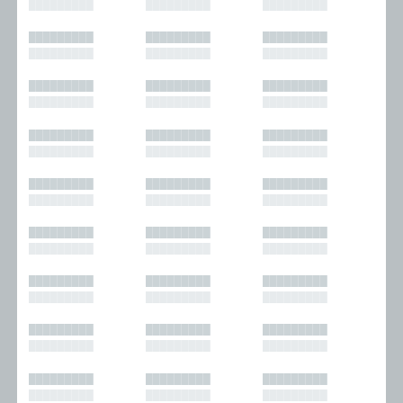
█████████
█████████
█████████
█████████
█████████
█████████
█████████
█████████
█████████
█████████
█████████
█████████
█████████
█████████
█████████
█████████
█████████
█████████
█████████
█████████
█████████
█████████
█████████
█████████
█████████
█████████
█████████
█████████
█████████
█████████
█████████
█████████
█████████
█████████
█████████
█████████
█████████
█████████
█████████
█████████
█████████
█████████
█████████
█████████
█████████
█████████
█████████
█████████
█████████
█████████
█████████