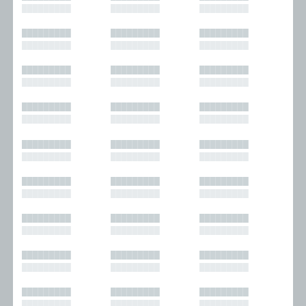
█████████
█████████
█████████
█████████
█████████
█████████
█████████
█████████
█████████
█████████
█████████
█████████
█████████
█████████
█████████
█████████
█████████
█████████
█████████
█████████
█████████
█████████
█████████
█████████
█████████
█████████
█████████
█████████
█████████
█████████
█████████
█████████
█████████
█████████
█████████
█████████
█████████
█████████
█████████
█████████
█████████
█████████
█████████
█████████
█████████
█████████
█████████
█████████
█████████
█████████
█████████