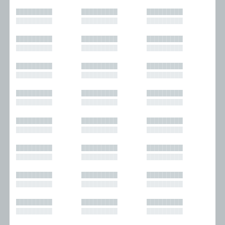
█████████
█████████
█████████
█████████
█████████
█████████
█████████
█████████
█████████
█████████
█████████
█████████
█████████
█████████
█████████
█████████
█████████
█████████
█████████
█████████
█████████
█████████
█████████
█████████
█████████
█████████
█████████
█████████
█████████
█████████
█████████
█████████
█████████
█████████
█████████
█████████
█████████
█████████
█████████
█████████
█████████
█████████
█████████
█████████
█████████
█████████
█████████
█████████