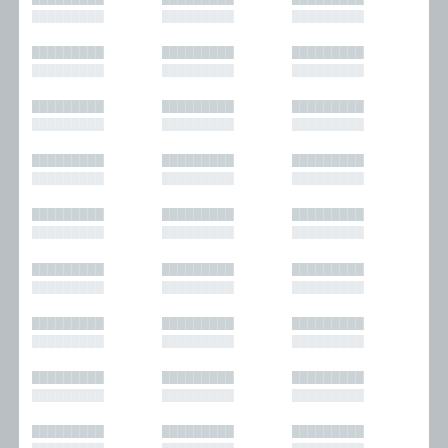
█████████
█████████
█████████
█████████
█████████
█████████
█████████
█████████
█████████
█████████
█████████
█████████
█████████
█████████
█████████
█████████
█████████
█████████
█████████
█████████
█████████
█████████
█████████
█████████
█████████
█████████
█████████
█████████
█████████
█████████
█████████
█████████
█████████
█████████
█████████
█████████
█████████
█████████
█████████
█████████
█████████
█████████
█████████
█████████
█████████
█████████
█████████
█████████