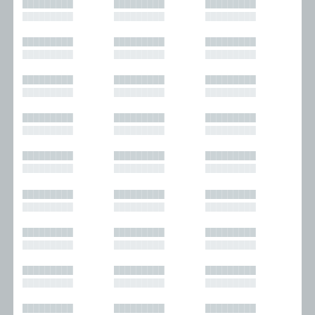
█████████
█████████
█████████
█████████
█████████
█████████
█████████
█████████
█████████
█████████
█████████
█████████
█████████
█████████
█████████
█████████
█████████
█████████
█████████
█████████
█████████
█████████
█████████
█████████
█████████
█████████
█████████
█████████
█████████
█████████
█████████
█████████
█████████
█████████
█████████
█████████
█████████
█████████
█████████
█████████
█████████
█████████
█████████
█████████
█████████
█████████
█████████
█████████
█████████
█████████
█████████