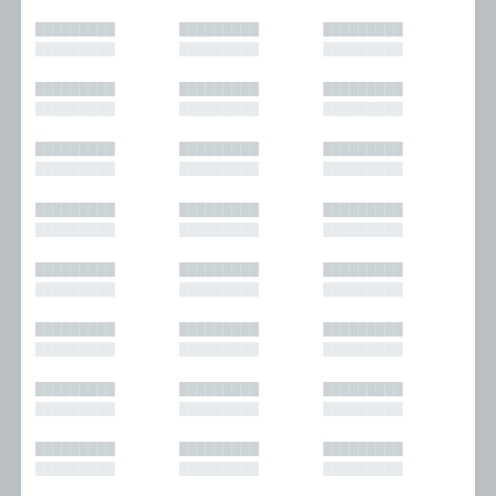
█████████
█████████
█████████
█████████
█████████
█████████
█████████
█████████
█████████
█████████
█████████
█████████
█████████
█████████
█████████
█████████
█████████
█████████
█████████
█████████
█████████
█████████
█████████
█████████
█████████
█████████
█████████
█████████
█████████
█████████
█████████
█████████
█████████
█████████
█████████
█████████
█████████
█████████
█████████
█████████
█████████
█████████
█████████
█████████
█████████
█████████
█████████
█████████