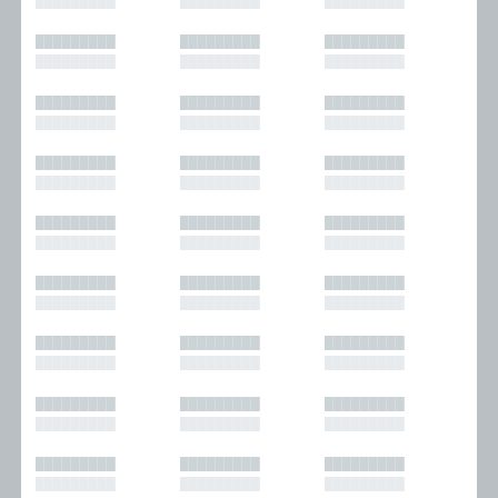
█████████
█████████
█████████
█████████
█████████
█████████
█████████
█████████
█████████
█████████
█████████
█████████
█████████
█████████
█████████
█████████
█████████
█████████
█████████
█████████
█████████
█████████
█████████
█████████
█████████
█████████
█████████
█████████
█████████
█████████
█████████
█████████
█████████
█████████
█████████
█████████
█████████
█████████
█████████
█████████
█████████
█████████
█████████
█████████
█████████
█████████
█████████
█████████
█████████
█████████
█████████