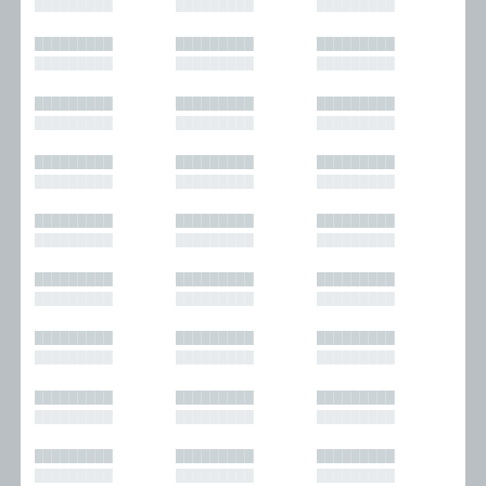
█████████
█████████
█████████
█████████
█████████
█████████
█████████
█████████
█████████
█████████
█████████
█████████
█████████
█████████
█████████
█████████
█████████
█████████
█████████
█████████
█████████
█████████
█████████
█████████
█████████
█████████
█████████
█████████
█████████
█████████
█████████
█████████
█████████
█████████
█████████
█████████
█████████
█████████
█████████
█████████
█████████
█████████
█████████
█████████
█████████
█████████
█████████
█████████
█████████
█████████
█████████