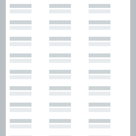
█████████
█████████
█████████
█████████
█████████
█████████
█████████
█████████
█████████
█████████
█████████
█████████
█████████
█████████
█████████
█████████
█████████
█████████
█████████
█████████
█████████
█████████
█████████
█████████
█████████
█████████
█████████
█████████
█████████
█████████
█████████
█████████
█████████
█████████
█████████
█████████
█████████
█████████
█████████
█████████
█████████
█████████
█████████
█████████
█████████
█████████
█████████
█████████