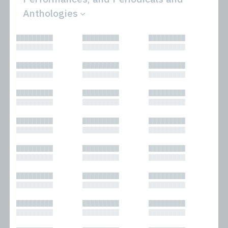
Anthologies
All
Novels
█████████
█████████
█████████
Bibliophilic
Other
█████████
█████████
█████████
Columns
Performances
Forewords
Periodicals and
█████████
█████████
█████████
Interviews
Anthologies
█████████
█████████
█████████
Journalism
Plays
Kasimir
Short Stories
█████████
█████████
█████████
Nonfiction
█████████
█████████
█████████
█████████
█████████
█████████
█████████
█████████
█████████
█████████
█████████
█████████
█████████
█████████
█████████
█████████
█████████
█████████
█████████
█████████
█████████
█████████
█████████
█████████
█████████
█████████
█████████