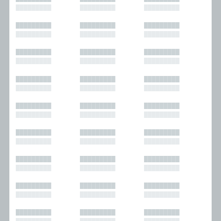
█████████
█████████
█████████
█████████
█████████
█████████
█████████
█████████
█████████
█████████
█████████
█████████
█████████
█████████
█████████
█████████
█████████
█████████
█████████
█████████
█████████
█████████
█████████
█████████
█████████
█████████
█████████
█████████
█████████
█████████
█████████
█████████
█████████
█████████
█████████
█████████
█████████
█████████
█████████
█████████
█████████
█████████
█████████
█████████
█████████
█████████
█████████
█████████