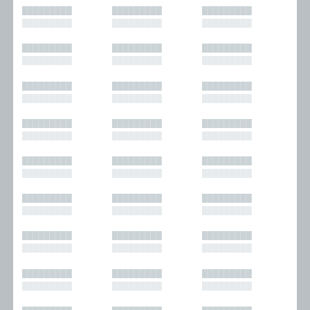
█████████
█████████
█████████
█████████
█████████
█████████
█████████
█████████
█████████
█████████
█████████
█████████
█████████
█████████
█████████
█████████
█████████
█████████
█████████
█████████
█████████
█████████
█████████
█████████
█████████
█████████
█████████
█████████
█████████
█████████
█████████
█████████
█████████
█████████
█████████
█████████
█████████
█████████
█████████
█████████
█████████
█████████
█████████
█████████
█████████
█████████
█████████
█████████