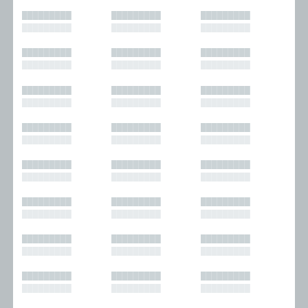
█████████
█████████
█████████
█████████
█████████
█████████
█████████
█████████
█████████
█████████
█████████
█████████
█████████
█████████
█████████
█████████
█████████
█████████
█████████
█████████
█████████
█████████
█████████
█████████
█████████
█████████
█████████
█████████
█████████
█████████
█████████
█████████
█████████
█████████
█████████
█████████
█████████
█████████
█████████
█████████
█████████
█████████
█████████
█████████
█████████
█████████
█████████
█████████