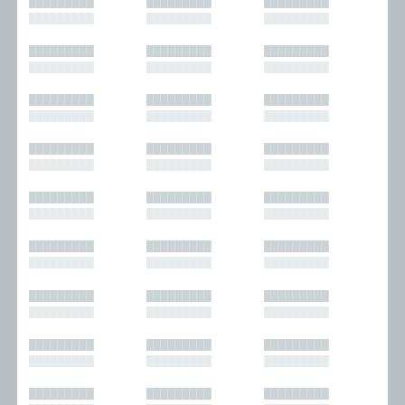
█████████
█████████
█████████
█████████
█████████
█████████
█████████
█████████
█████████
█████████
█████████
█████████
█████████
█████████
█████████
█████████
█████████
█████████
█████████
█████████
█████████
█████████
█████████
█████████
█████████
█████████
█████████
█████████
█████████
█████████
█████████
█████████
█████████
█████████
█████████
█████████
█████████
█████████
█████████
█████████
█████████
█████████
█████████
█████████
█████████
█████████
█████████
█████████
█████████
█████████
█████████