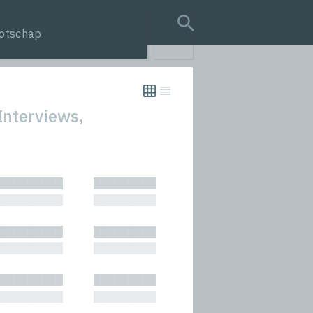
otschap
search query
Interviews,
tion
█████████
█████████
s
█████████
█████████
rmances
█████████
█████████
icals and Anthologies
█████████
█████████
Stories
█████████
█████████
█████████
█████████