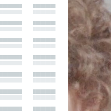
█████████
█████████
█████████
█████████
█████████
█████████
█████████
█████████
█████████
█████████
█████████
█████████
█████████
█████████
█████████
█████████
█████████
█████████
█████████
█████████
█████████
█████████
█████████
█████████
█████████
█████████