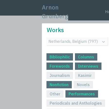
Arnon
H
Grunberg
Works
Bibliophilic
Columns
Forewords
Interviews
Journalism
Kasimir
Nonfiction
Novels
Other
Performances
Periodicals and Anthologies