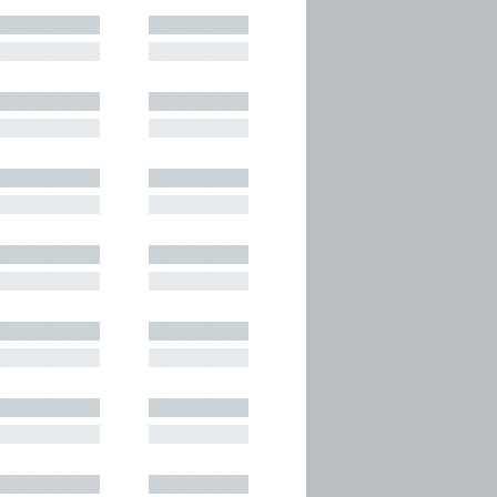
█████████
█████████
█████████
█████████
█████████
█████████
█████████
█████████
█████████
█████████
█████████
█████████
█████████
█████████
█████████
█████████
█████████
█████████
█████████
█████████
█████████
█████████
█████████
█████████
█████████
█████████