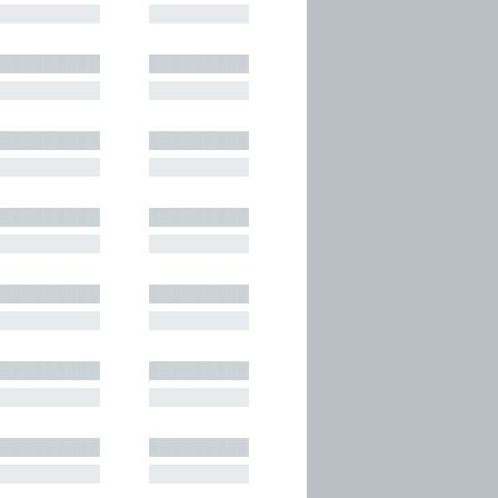
█████████
█████████
█████████
█████████
█████████
█████████
█████████
█████████
█████████
█████████
█████████
█████████
█████████
█████████
█████████
█████████
█████████
█████████
█████████
█████████
█████████
█████████
█████████
█████████
█████████
█████████