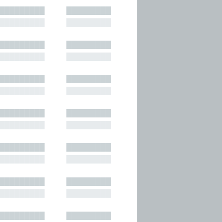
█████████
█████████
█████████
█████████
█████████
█████████
█████████
█████████
█████████
█████████
█████████
█████████
█████████
█████████
█████████
█████████
█████████
█████████
█████████
█████████
█████████
█████████
█████████
█████████
█████████
█████████