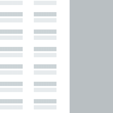
█████████
█████████
█████████
█████████
█████████
█████████
█████████
█████████
█████████
█████████
█████████
█████████
█████████
█████████
█████████
█████████
█████████
█████████
█████████
█████████
█████████
█████████
█████████
█████████
█████████
█████████