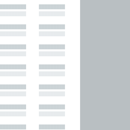
█████████
█████████
█████████
█████████
█████████
█████████
█████████
█████████
█████████
█████████
█████████
█████████
█████████
█████████
█████████
█████████
█████████
█████████
█████████
█████████
█████████
█████████
█████████
█████████
█████████
█████████