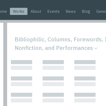
ome
Works
About
Events
News
Blog
Geno
Bibliophilic, Columns, Forewords, 
Nonfiction, and Performances
All
Nonfic
█████████
█████████
█████████
Bibliophilic
Novel
█████████
█████████
█████████
Columns
Other
Forewords
Perfo
█████████
█████████
█████████
Interviews
Period
█████████
█████████
█████████
Journalism
Plays
Kasimir
Short 
█████████
█████████
█████████
█████████
█████████
█████████