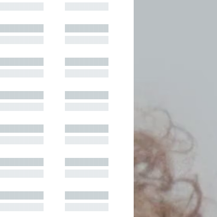
█████████
█████████
█████████
█████████
█████████
█████████
█████████
█████████
█████████
█████████
█████████
█████████
█████████
█████████
█████████
█████████
█████████
█████████
█████████
█████████
█████████
█████████
█████████
█████████
█████████
█████████