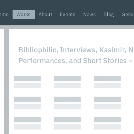
ome
Works
About
Events
News
Blog
Geno
Bibliophilic, Interviews, Kasimir, N
Performances, and Short Stories
All
Nonfic
█████████
█████████
█████████
Bibliophilic
Novel
█████████
█████████
█████████
Columns
Other
Forewords
Perfo
█████████
█████████
█████████
Interviews
Period
█████████
█████████
█████████
Journalism
Plays
Kasimir
Short 
█████████
█████████
█████████
█████████
█████████
█████████