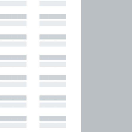
█████████
█████████
█████████
█████████
█████████
█████████
█████████
█████████
█████████
█████████
█████████
█████████
█████████
█████████
█████████
█████████
█████████
█████████
█████████
█████████
█████████
█████████
█████████
█████████
█████████
█████████