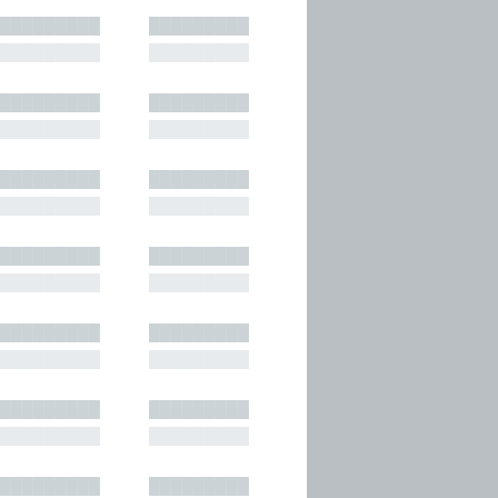
█████████
█████████
█████████
█████████
█████████
█████████
█████████
█████████
█████████
█████████
█████████
█████████
█████████
█████████
█████████
█████████
█████████
█████████
█████████
█████████
█████████
█████████
█████████
█████████
█████████
█████████