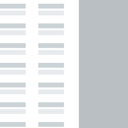
█████████
█████████
█████████
█████████
█████████
█████████
█████████
█████████
█████████
█████████
█████████
█████████
█████████
█████████
█████████
█████████
█████████
█████████
█████████
█████████
█████████
█████████
█████████
█████████
█████████
█████████