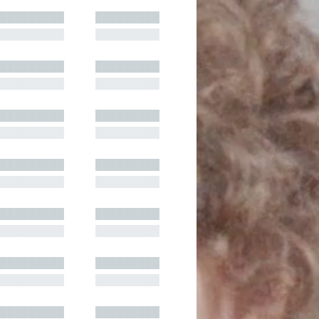
█████████
█████████
█████████
█████████
█████████
█████████
█████████
█████████
█████████
█████████
█████████
█████████
█████████
█████████
█████████
█████████
█████████
█████████
█████████
█████████
█████████
█████████
█████████
█████████
█████████
█████████