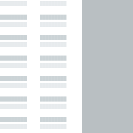
█████████
█████████
█████████
█████████
█████████
█████████
█████████
█████████
█████████
█████████
█████████
█████████
█████████
█████████
█████████
█████████
█████████
█████████
█████████
█████████
█████████
█████████
█████████
█████████
█████████
█████████