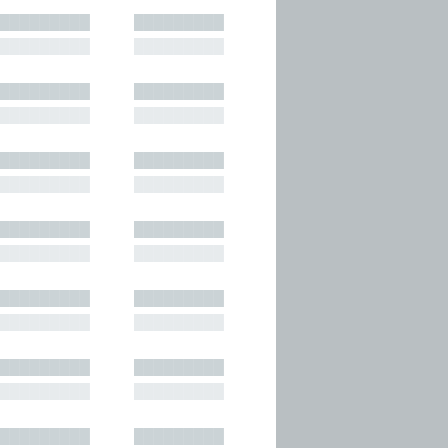
█████████
█████████
█████████
█████████
█████████
█████████
█████████
█████████
█████████
█████████
█████████
█████████
█████████
█████████
█████████
█████████
█████████
█████████
█████████
█████████
█████████
█████████
█████████
█████████
█████████
█████████