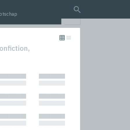
otschap
search query
onfiction,
tion
█████████
█████████
s
█████████
█████████
rmances
█████████
█████████
icals and Anthologies
█████████
█████████
Stories
█████████
█████████
█████████
█████████