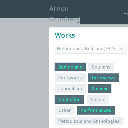
Arnon
H
Grunberg
Works
Bibliophilic
Columns
Forewords
Interviews
Journalism
Kasimir
Nonfiction
Novels
Other
Performances
Periodicals and Anthologies