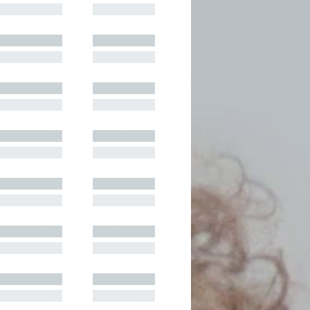
█████████
█████████
█████████
█████████
█████████
█████████
█████████
█████████
█████████
█████████
█████████
█████████
█████████
█████████
█████████
█████████
█████████
█████████
█████████
█████████
█████████
█████████
█████████
█████████
█████████
█████████