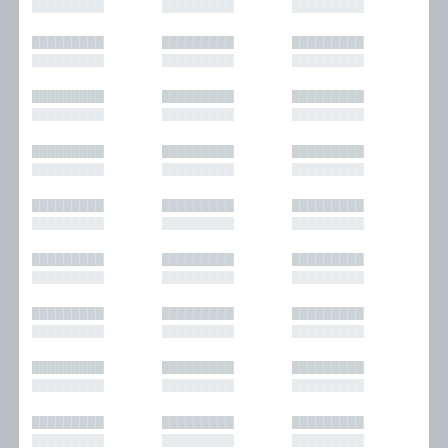
█████████
█████████
█████████
█████████
█████████
█████████
█████████
█████████
█████████
█████████
█████████
█████████
█████████
█████████
█████████
█████████
█████████
█████████
█████████
█████████
█████████
█████████
█████████
█████████
█████████
█████████
█████████
█████████
█████████
█████████
█████████
█████████
█████████
█████████
█████████
█████████
█████████
█████████
█████████
█████████
█████████
█████████
█████████
█████████
█████████
█████████
█████████
█████████
█████████
█████████
█████████