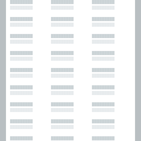
█████████
█████████
█████████
█████████
█████████
█████████
█████████
█████████
█████████
█████████
█████████
█████████
█████████
█████████
█████████
█████████
█████████
█████████
█████████
█████████
█████████
█████████
█████████
█████████
█████████
█████████
█████████
█████████
█████████
█████████
█████████
█████████
█████████
█████████
█████████
█████████
█████████
█████████
█████████
█████████
█████████
█████████
█████████
█████████
█████████
█████████
█████████
█████████
█████████
█████████
█████████