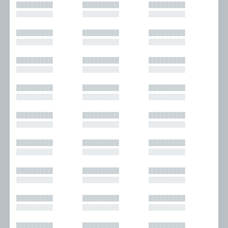
█████████
█████████
█████████
█████████
█████████
█████████
█████████
█████████
█████████
█████████
█████████
█████████
█████████
█████████
█████████
█████████
█████████
█████████
█████████
█████████
█████████
█████████
█████████
█████████
█████████
█████████
█████████
█████████
█████████
█████████
█████████
█████████
█████████
█████████
█████████
█████████
█████████
█████████
█████████
█████████
█████████
█████████
█████████
█████████
█████████
█████████
█████████
█████████
█████████
█████████
█████████