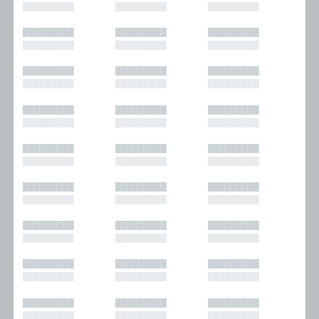
█████████
█████████
█████████
█████████
█████████
█████████
█████████
█████████
█████████
█████████
█████████
█████████
█████████
█████████
█████████
█████████
█████████
█████████
█████████
█████████
█████████
█████████
█████████
█████████
█████████
█████████
█████████
█████████
█████████
█████████
█████████
█████████
█████████
█████████
█████████
█████████
█████████
█████████
█████████
█████████
█████████
█████████
█████████
█████████
█████████
█████████
█████████
█████████
█████████
█████████
█████████