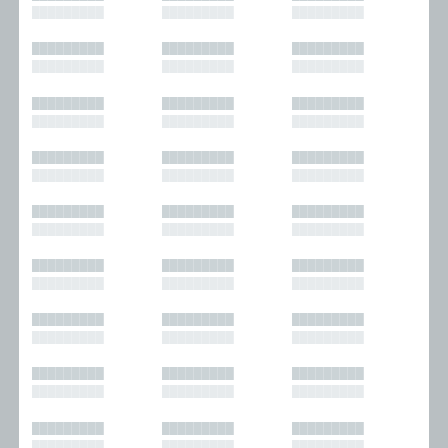
█████████
█████████
█████████
█████████
█████████
█████████
█████████
█████████
█████████
█████████
█████████
█████████
█████████
█████████
█████████
█████████
█████████
█████████
█████████
█████████
█████████
█████████
█████████
█████████
█████████
█████████
█████████
█████████
█████████
█████████
█████████
█████████
█████████
█████████
█████████
█████████
█████████
█████████
█████████
█████████
█████████
█████████
█████████
█████████
█████████
█████████
█████████
█████████
█████████
█████████
█████████