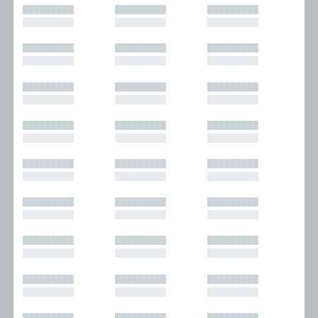
█████████
█████████
█████████
█████████
█████████
█████████
█████████
█████████
█████████
█████████
█████████
█████████
█████████
█████████
█████████
█████████
█████████
█████████
█████████
█████████
█████████
█████████
█████████
█████████
█████████
█████████
█████████
█████████
█████████
█████████
█████████
█████████
█████████
█████████
█████████
█████████
█████████
█████████
█████████
█████████
█████████
█████████
█████████
█████████
█████████
█████████
█████████
█████████
█████████
█████████
█████████