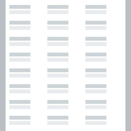
█████████
█████████
█████████
█████████
█████████
█████████
█████████
█████████
█████████
█████████
█████████
█████████
█████████
█████████
█████████
█████████
█████████
█████████
█████████
█████████
█████████
█████████
█████████
█████████
█████████
█████████
█████████
█████████
█████████
█████████
█████████
█████████
█████████
█████████
█████████
█████████
█████████
█████████
█████████
█████████
█████████
█████████
█████████
█████████
█████████
█████████
█████████
█████████