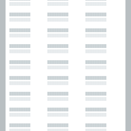
█████████
█████████
█████████
█████████
█████████
█████████
█████████
█████████
█████████
█████████
█████████
█████████
█████████
█████████
█████████
█████████
█████████
█████████
█████████
█████████
█████████
█████████
█████████
█████████
█████████
█████████
█████████
█████████
█████████
█████████
█████████
█████████
█████████
█████████
█████████
█████████
█████████
█████████
█████████
█████████
█████████
█████████
█████████
█████████
█████████
█████████
█████████
█████████
█████████
█████████
█████████