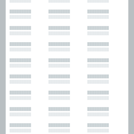
█████████
█████████
█████████
█████████
█████████
█████████
█████████
█████████
█████████
█████████
█████████
█████████
█████████
█████████
█████████
█████████
█████████
█████████
█████████
█████████
█████████
█████████
█████████
█████████
█████████
█████████
█████████
█████████
█████████
█████████
█████████
█████████
█████████
█████████
█████████
█████████
█████████
█████████
█████████
█████████
█████████
█████████
█████████
█████████
█████████
█████████
█████████
█████████
█████████
█████████
█████████