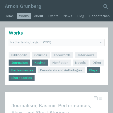
Arnon Grunberg
search query
Home
Works
About
Events
News
Blog
Genootschap
Works
Bibliophilic
Columns
Forewords
Interviews
Journalism
Kasimir
Nonfiction
Novels
Other
Performances
Periodicals and Anthologies
Plays
Short Stories
Journalism, Kasimir, Performances,
Plays, and Short Stories