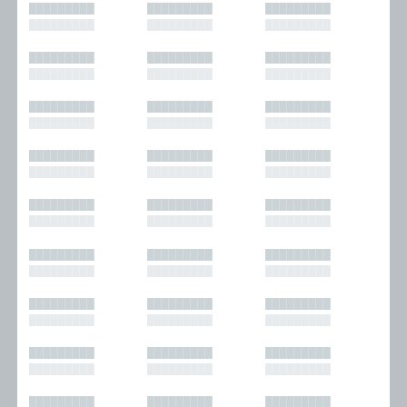
█████████
█████████
█████████
█████████
█████████
█████████
█████████
█████████
█████████
█████████
█████████
█████████
█████████
█████████
█████████
█████████
█████████
█████████
█████████
█████████
█████████
█████████
█████████
█████████
█████████
█████████
█████████
█████████
█████████
█████████
█████████
█████████
█████████
█████████
█████████
█████████
█████████
█████████
█████████
█████████
█████████
█████████
█████████
█████████
█████████
█████████
█████████
█████████
█████████
█████████
█████████