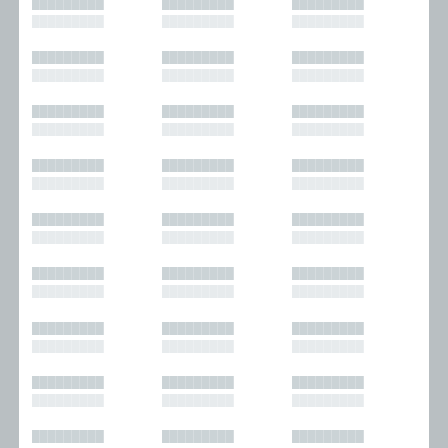
█████████
█████████
█████████
█████████
█████████
█████████
█████████
█████████
█████████
█████████
█████████
█████████
█████████
█████████
█████████
█████████
█████████
█████████
█████████
█████████
█████████
█████████
█████████
█████████
█████████
█████████
█████████
█████████
█████████
█████████
█████████
█████████
█████████
█████████
█████████
█████████
█████████
█████████
█████████
█████████
█████████
█████████
█████████
█████████
█████████
█████████
█████████
█████████
█████████
█████████
█████████