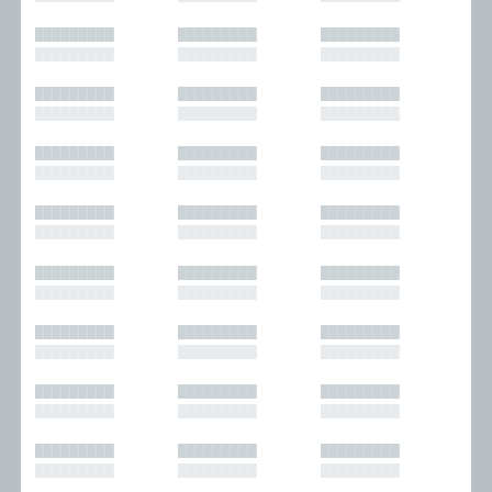
█████████
█████████
█████████
█████████
█████████
█████████
█████████
█████████
█████████
█████████
█████████
█████████
█████████
█████████
█████████
█████████
█████████
█████████
█████████
█████████
█████████
█████████
█████████
█████████
█████████
█████████
█████████
█████████
█████████
█████████
█████████
█████████
█████████
█████████
█████████
█████████
█████████
█████████
█████████
█████████
█████████
█████████
█████████
█████████
█████████
█████████
█████████
█████████