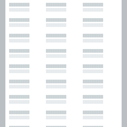
█████████
█████████
█████████
█████████
█████████
█████████
█████████
█████████
█████████
█████████
█████████
█████████
█████████
█████████
█████████
█████████
█████████
█████████
█████████
█████████
█████████
█████████
█████████
█████████
█████████
█████████
█████████
█████████
█████████
█████████
█████████
█████████
█████████
█████████
█████████
█████████
█████████
█████████
█████████
█████████
█████████
█████████
█████████
█████████
█████████
█████████
█████████
█████████