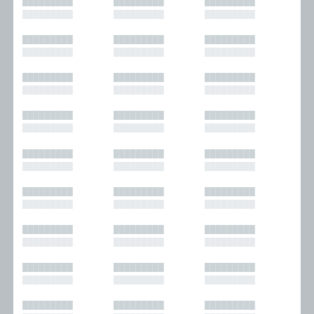
█████████
█████████
█████████
█████████
█████████
█████████
█████████
█████████
█████████
█████████
█████████
█████████
█████████
█████████
█████████
█████████
█████████
█████████
█████████
█████████
█████████
█████████
█████████
█████████
█████████
█████████
█████████
█████████
█████████
█████████
█████████
█████████
█████████
█████████
█████████
█████████
█████████
█████████
█████████
█████████
█████████
█████████
█████████
█████████
█████████
█████████
█████████
█████████
█████████
█████████
█████████