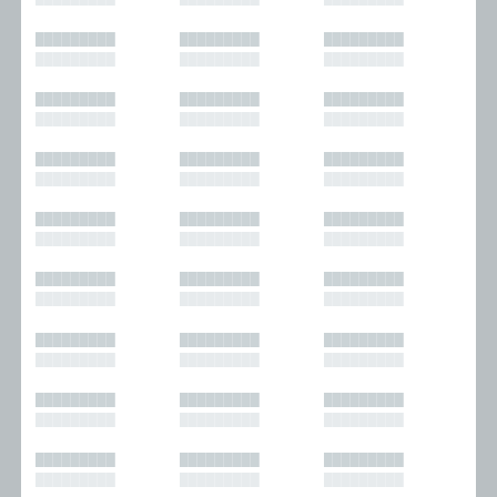
█████████
█████████
█████████
█████████
█████████
█████████
█████████
█████████
█████████
█████████
█████████
█████████
█████████
█████████
█████████
█████████
█████████
█████████
█████████
█████████
█████████
█████████
█████████
█████████
█████████
█████████
█████████
█████████
█████████
█████████
█████████
█████████
█████████
█████████
█████████
█████████
█████████
█████████
█████████
█████████
█████████
█████████
█████████
█████████
█████████
█████████
█████████
█████████