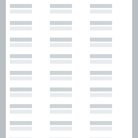
█████████
█████████
█████████
█████████
█████████
█████████
█████████
█████████
█████████
█████████
█████████
█████████
█████████
█████████
█████████
█████████
█████████
█████████
█████████
█████████
█████████
█████████
█████████
█████████
█████████
█████████
█████████
█████████
█████████
█████████
█████████
█████████
█████████
█████████
█████████
█████████
█████████
█████████
█████████
█████████
█████████
█████████
█████████
█████████
█████████
█████████
█████████
█████████