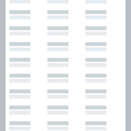
█████████
█████████
█████████
█████████
█████████
█████████
█████████
█████████
█████████
█████████
█████████
█████████
█████████
█████████
█████████
█████████
█████████
█████████
█████████
█████████
█████████
█████████
█████████
█████████
█████████
█████████
█████████
█████████
█████████
█████████
█████████
█████████
█████████
█████████
█████████
█████████
█████████
█████████
█████████
█████████
█████████
█████████
█████████
█████████
█████████
█████████
█████████
█████████
█████████
█████████
█████████