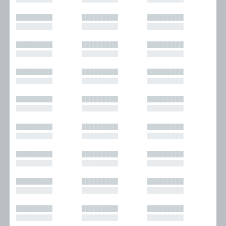
█████████
█████████
█████████
█████████
█████████
█████████
█████████
█████████
█████████
█████████
█████████
█████████
█████████
█████████
█████████
█████████
█████████
█████████
█████████
█████████
█████████
█████████
█████████
█████████
█████████
█████████
█████████
█████████
█████████
█████████
█████████
█████████
█████████
█████████
█████████
█████████
█████████
█████████
█████████
█████████
█████████
█████████
█████████
█████████
█████████
█████████
█████████
█████████