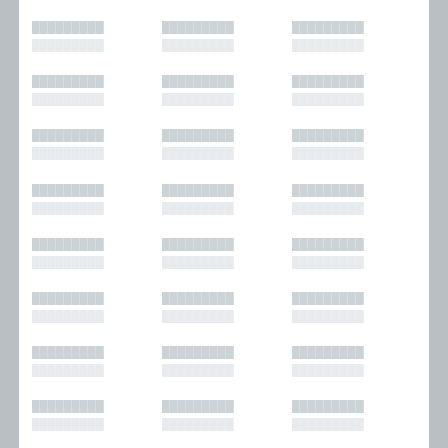
█████████
█████████
█████████
█████████
█████████
█████████
█████████
█████████
█████████
█████████
█████████
█████████
█████████
█████████
█████████
█████████
█████████
█████████
█████████
█████████
█████████
█████████
█████████
█████████
█████████
█████████
█████████
█████████
█████████
█████████
█████████
█████████
█████████
█████████
█████████
█████████
█████████
█████████
█████████
█████████
█████████
█████████
█████████
█████████
█████████
█████████
█████████
█████████