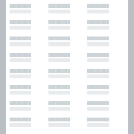
█████████
█████████
█████████
█████████
█████████
█████████
█████████
█████████
█████████
█████████
█████████
█████████
█████████
█████████
█████████
█████████
█████████
█████████
█████████
█████████
█████████
█████████
█████████
█████████
█████████
█████████
█████████
█████████
█████████
█████████
█████████
█████████
█████████
█████████
█████████
█████████
█████████
█████████
█████████
█████████
█████████
█████████
█████████
█████████
█████████
█████████
█████████
█████████