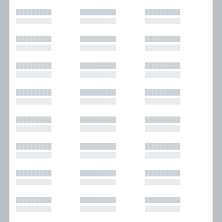
█████████
█████████
█████████
█████████
█████████
█████████
█████████
█████████
█████████
█████████
█████████
█████████
█████████
█████████
█████████
█████████
█████████
█████████
█████████
█████████
█████████
█████████
█████████
█████████
█████████
█████████
█████████
█████████
█████████
█████████
█████████
█████████
█████████
█████████
█████████
█████████
█████████
█████████
█████████
█████████
█████████
█████████
█████████
█████████
█████████
█████████
█████████
█████████