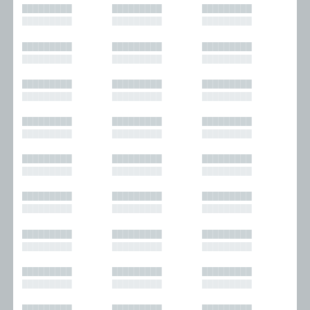
█████████
█████████
█████████
█████████
█████████
█████████
█████████
█████████
█████████
█████████
█████████
█████████
█████████
█████████
█████████
█████████
█████████
█████████
█████████
█████████
█████████
█████████
█████████
█████████
█████████
█████████
█████████
█████████
█████████
█████████
█████████
█████████
█████████
█████████
█████████
█████████
█████████
█████████
█████████
█████████
█████████
█████████
█████████
█████████
█████████
█████████
█████████
█████████
█████████
█████████
█████████