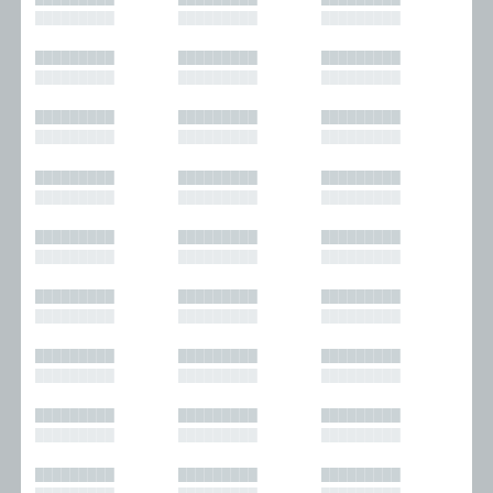
█████████
█████████
█████████
█████████
█████████
█████████
█████████
█████████
█████████
█████████
█████████
█████████
█████████
█████████
█████████
█████████
█████████
█████████
█████████
█████████
█████████
█████████
█████████
█████████
█████████
█████████
█████████
█████████
█████████
█████████
█████████
█████████
█████████
█████████
█████████
█████████
█████████
█████████
█████████
█████████
█████████
█████████
█████████
█████████
█████████
█████████
█████████
█████████