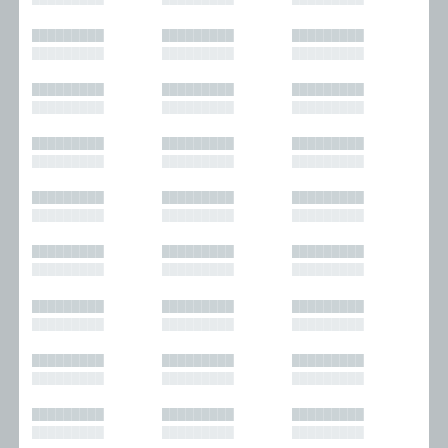
█████████
█████████
█████████
█████████
█████████
█████████
█████████
█████████
█████████
█████████
█████████
█████████
█████████
█████████
█████████
█████████
█████████
█████████
█████████
█████████
█████████
█████████
█████████
█████████
█████████
█████████
█████████
█████████
█████████
█████████
█████████
█████████
█████████
█████████
█████████
█████████
█████████
█████████
█████████
█████████
█████████
█████████
█████████
█████████
█████████
█████████
█████████
█████████