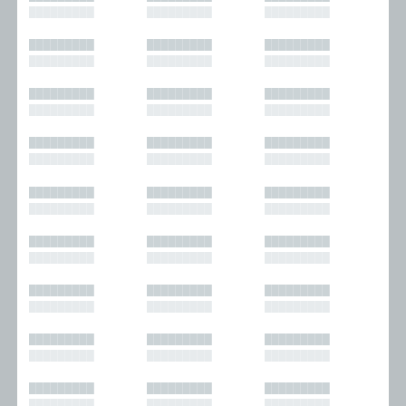
█████████
█████████
█████████
█████████
█████████
█████████
█████████
█████████
█████████
█████████
█████████
█████████
█████████
█████████
█████████
█████████
█████████
█████████
█████████
█████████
█████████
█████████
█████████
█████████
█████████
█████████
█████████
█████████
█████████
█████████
█████████
█████████
█████████
█████████
█████████
█████████
█████████
█████████
█████████
█████████
█████████
█████████
█████████
█████████
█████████
█████████
█████████
█████████
█████████
█████████
█████████