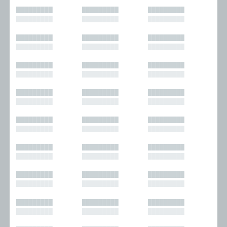
█████████
█████████
█████████
█████████
█████████
█████████
█████████
█████████
█████████
█████████
█████████
█████████
█████████
█████████
█████████
█████████
█████████
█████████
█████████
█████████
█████████
█████████
█████████
█████████
█████████
█████████
█████████
█████████
█████████
█████████
█████████
█████████
█████████
█████████
█████████
█████████
█████████
█████████
█████████
█████████
█████████
█████████
█████████
█████████
█████████
█████████
█████████
█████████