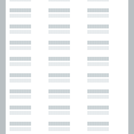
█████████
█████████
█████████
█████████
█████████
█████████
█████████
█████████
█████████
█████████
█████████
█████████
█████████
█████████
█████████
█████████
█████████
█████████
█████████
█████████
█████████
█████████
█████████
█████████
█████████
█████████
█████████
█████████
█████████
█████████
█████████
█████████
█████████
█████████
█████████
█████████
█████████
█████████
█████████
█████████
█████████
█████████
█████████
█████████
█████████
█████████
█████████
█████████