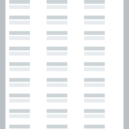
█████████
█████████
█████████
█████████
█████████
█████████
█████████
█████████
█████████
█████████
█████████
█████████
█████████
█████████
█████████
█████████
█████████
█████████
█████████
█████████
█████████
█████████
█████████
█████████
█████████
█████████
█████████
█████████
█████████
█████████
█████████
█████████
█████████
█████████
█████████
█████████
█████████
█████████
█████████
█████████
█████████
█████████
█████████
█████████
█████████
█████████
█████████
█████████
█████████
█████████
█████████