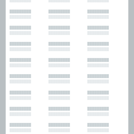
█████████
█████████
█████████
█████████
█████████
█████████
█████████
█████████
█████████
█████████
█████████
█████████
█████████
█████████
█████████
█████████
█████████
█████████
█████████
█████████
█████████
█████████
█████████
█████████
█████████
█████████
█████████
█████████
█████████
█████████
█████████
█████████
█████████
█████████
█████████
█████████
█████████
█████████
█████████
█████████
█████████
█████████
█████████
█████████
█████████
█████████
█████████
█████████
█████████
█████████
█████████