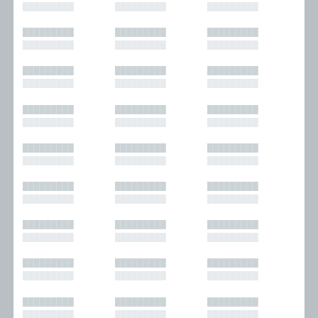
█████████
█████████
█████████
█████████
█████████
█████████
█████████
█████████
█████████
█████████
█████████
█████████
█████████
█████████
█████████
█████████
█████████
█████████
█████████
█████████
█████████
█████████
█████████
█████████
█████████
█████████
█████████
█████████
█████████
█████████
█████████
█████████
█████████
█████████
█████████
█████████
█████████
█████████
█████████
█████████
█████████
█████████
█████████
█████████
█████████
█████████
█████████
█████████
█████████
█████████
█████████