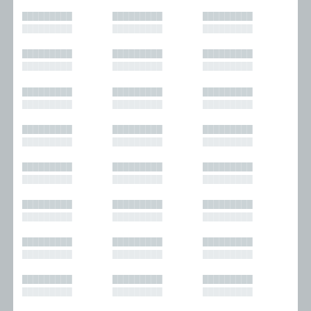
█████████
█████████
█████████
█████████
█████████
█████████
█████████
█████████
█████████
█████████
█████████
█████████
█████████
█████████
█████████
█████████
█████████
█████████
█████████
█████████
█████████
█████████
█████████
█████████
█████████
█████████
█████████
█████████
█████████
█████████
█████████
█████████
█████████
█████████
█████████
█████████
█████████
█████████
█████████
█████████
█████████
█████████
█████████
█████████
█████████
█████████
█████████
█████████