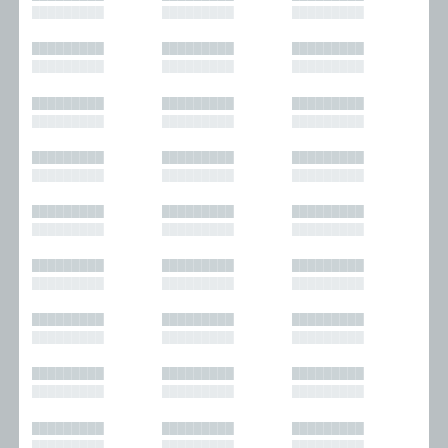
█████████
█████████
█████████
█████████
█████████
█████████
█████████
█████████
█████████
█████████
█████████
█████████
█████████
█████████
█████████
█████████
█████████
█████████
█████████
█████████
█████████
█████████
█████████
█████████
█████████
█████████
█████████
█████████
█████████
█████████
█████████
█████████
█████████
█████████
█████████
█████████
█████████
█████████
█████████
█████████
█████████
█████████
█████████
█████████
█████████
█████████
█████████
█████████
█████████
█████████
█████████