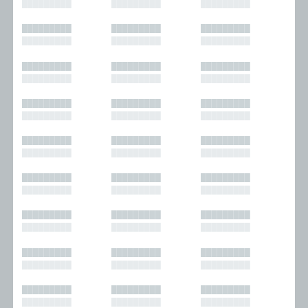
█████████
█████████
█████████
█████████
█████████
█████████
█████████
█████████
█████████
█████████
█████████
█████████
█████████
█████████
█████████
█████████
█████████
█████████
█████████
█████████
█████████
█████████
█████████
█████████
█████████
█████████
█████████
█████████
█████████
█████████
█████████
█████████
█████████
█████████
█████████
█████████
█████████
█████████
█████████
█████████
█████████
█████████
█████████
█████████
█████████
█████████
█████████
█████████
█████████
█████████
█████████