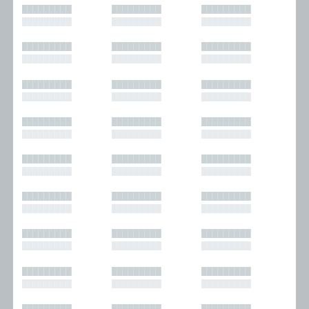
█████████
█████████
█████████
█████████
█████████
█████████
█████████
█████████
█████████
█████████
█████████
█████████
█████████
█████████
█████████
█████████
█████████
█████████
█████████
█████████
█████████
█████████
█████████
█████████
█████████
█████████
█████████
█████████
█████████
█████████
█████████
█████████
█████████
█████████
█████████
█████████
█████████
█████████
█████████
█████████
█████████
█████████
█████████
█████████
█████████
█████████
█████████
█████████
█████████
█████████
█████████