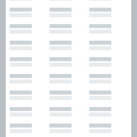
█████████
█████████
█████████
█████████
█████████
█████████
█████████
█████████
█████████
█████████
█████████
█████████
█████████
█████████
█████████
█████████
█████████
█████████
█████████
█████████
█████████
█████████
█████████
█████████
█████████
█████████
█████████
█████████
█████████
█████████
█████████
█████████
█████████
█████████
█████████
█████████
█████████
█████████
█████████
█████████
█████████
█████████
█████████
█████████
█████████
█████████
█████████
█████████