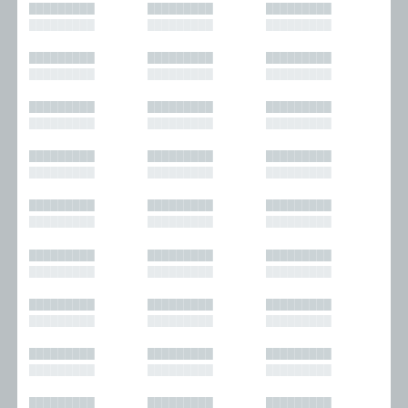
█████████
█████████
█████████
█████████
█████████
█████████
█████████
█████████
█████████
█████████
█████████
█████████
█████████
█████████
█████████
█████████
█████████
█████████
█████████
█████████
█████████
█████████
█████████
█████████
█████████
█████████
█████████
█████████
█████████
█████████
█████████
█████████
█████████
█████████
█████████
█████████
█████████
█████████
█████████
█████████
█████████
█████████
█████████
█████████
█████████
█████████
█████████
█████████
█████████
█████████
█████████