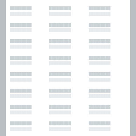
█████████
█████████
█████████
█████████
█████████
█████████
█████████
█████████
█████████
█████████
█████████
█████████
█████████
█████████
█████████
█████████
█████████
█████████
█████████
█████████
█████████
█████████
█████████
█████████
█████████
█████████
█████████
█████████
█████████
█████████
█████████
█████████
█████████
█████████
█████████
█████████
█████████
█████████
█████████
█████████
█████████
█████████
█████████
█████████
█████████
█████████
█████████
█████████