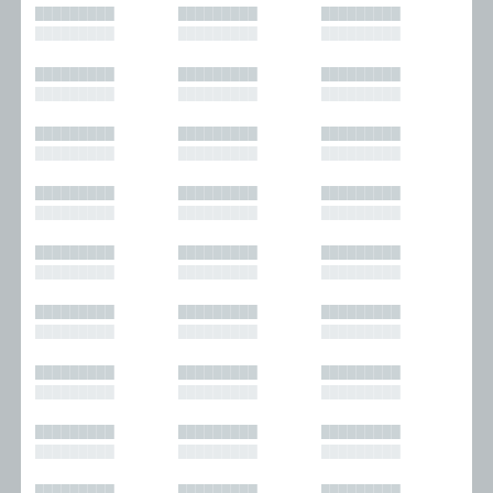
█████████
█████████
█████████
█████████
█████████
█████████
█████████
█████████
█████████
█████████
█████████
█████████
█████████
█████████
█████████
█████████
█████████
█████████
█████████
█████████
█████████
█████████
█████████
█████████
█████████
█████████
█████████
█████████
█████████
█████████
█████████
█████████
█████████
█████████
█████████
█████████
█████████
█████████
█████████
█████████
█████████
█████████
█████████
█████████
█████████
█████████
█████████
█████████
█████████
█████████
█████████