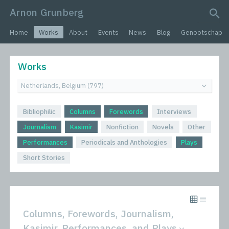
Arnon Grunberg
search query
Home
Works
About
Events
News
Blog
Genootschap
Works
Bibliophilic
Columns
Forewords
Interviews
Journalism
Kasimir
Nonfiction
Novels
Other
Performances
Periodicals and Anthologies
Plays
Short Stories
Columns, Forewords, Journalism,
Kasimir, Performances, and Plays