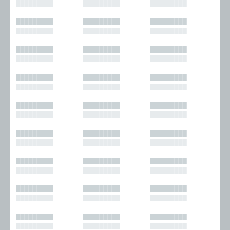
█████████
█████████
█████████
█████████
█████████
█████████
█████████
█████████
█████████
█████████
█████████
█████████
█████████
█████████
█████████
█████████
█████████
█████████
█████████
█████████
█████████
█████████
█████████
█████████
█████████
█████████
█████████
█████████
█████████
█████████
█████████
█████████
█████████
█████████
█████████
█████████
█████████
█████████
█████████
█████████
█████████
█████████
█████████
█████████
█████████
█████████
█████████
█████████
█████████
█████████
█████████