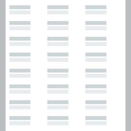
█████████
█████████
█████████
█████████
█████████
█████████
█████████
█████████
█████████
█████████
█████████
█████████
█████████
█████████
█████████
█████████
█████████
█████████
█████████
█████████
█████████
█████████
█████████
█████████
█████████
█████████
█████████
█████████
█████████
█████████
█████████
█████████
█████████
█████████
█████████
█████████
█████████
█████████
█████████
█████████
█████████
█████████
█████████
█████████
█████████
█████████
█████████
█████████