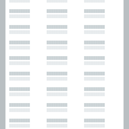
█████████
█████████
█████████
█████████
█████████
█████████
█████████
█████████
█████████
█████████
█████████
█████████
█████████
█████████
█████████
█████████
█████████
█████████
█████████
█████████
█████████
█████████
█████████
█████████
█████████
█████████
█████████
█████████
█████████
█████████
█████████
█████████
█████████
█████████
█████████
█████████
█████████
█████████
█████████
█████████
█████████
█████████
█████████
█████████
█████████
█████████
█████████
█████████
█████████
█████████
█████████