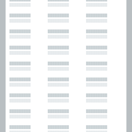
█████████
█████████
█████████
█████████
█████████
█████████
█████████
█████████
█████████
█████████
█████████
█████████
█████████
█████████
█████████
█████████
█████████
█████████
█████████
█████████
█████████
█████████
█████████
█████████
█████████
█████████
█████████
█████████
█████████
█████████
█████████
█████████
█████████
█████████
█████████
█████████
█████████
█████████
█████████
█████████
█████████
█████████
█████████
█████████
█████████
█████████
█████████
█████████