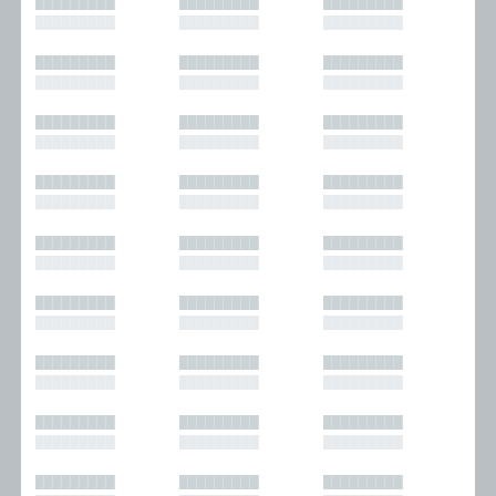
█████████
█████████
█████████
█████████
█████████
█████████
█████████
█████████
█████████
█████████
█████████
█████████
█████████
█████████
█████████
█████████
█████████
█████████
█████████
█████████
█████████
█████████
█████████
█████████
█████████
█████████
█████████
█████████
█████████
█████████
█████████
█████████
█████████
█████████
█████████
█████████
█████████
█████████
█████████
█████████
█████████
█████████
█████████
█████████
█████████
█████████
█████████
█████████
█████████
█████████
█████████