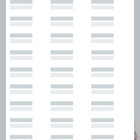
█████████
█████████
█████████
█████████
█████████
█████████
█████████
█████████
█████████
█████████
█████████
█████████
█████████
█████████
█████████
█████████
█████████
█████████
█████████
█████████
█████████
█████████
█████████
█████████
█████████
█████████
█████████
█████████
█████████
█████████
█████████
█████████
█████████
█████████
█████████
█████████
█████████
█████████
█████████
█████████
█████████
█████████
█████████
█████████
█████████
█████████
█████████
█████████
█████████
█████████
█████████