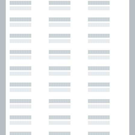
█████████
█████████
█████████
█████████
█████████
█████████
█████████
█████████
█████████
█████████
█████████
█████████
█████████
█████████
█████████
█████████
█████████
█████████
█████████
█████████
█████████
█████████
█████████
█████████
█████████
█████████
█████████
█████████
█████████
█████████
█████████
█████████
█████████
█████████
█████████
█████████
█████████
█████████
█████████
█████████
█████████
█████████
█████████
█████████
█████████
█████████
█████████
█████████
█████████
█████████
█████████