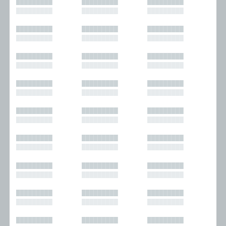
█████████
█████████
█████████
█████████
█████████
█████████
█████████
█████████
█████████
█████████
█████████
█████████
█████████
█████████
█████████
█████████
█████████
█████████
█████████
█████████
█████████
█████████
█████████
█████████
█████████
█████████
█████████
█████████
█████████
█████████
█████████
█████████
█████████
█████████
█████████
█████████
█████████
█████████
█████████
█████████
█████████
█████████
█████████
█████████
█████████
█████████
█████████
█████████
█████████
█████████
█████████