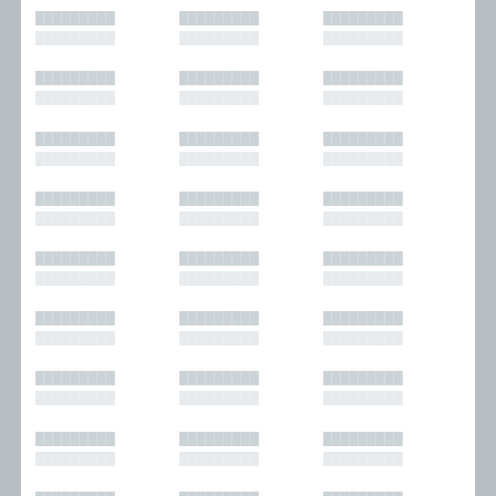
█████████
█████████
█████████
█████████
█████████
█████████
█████████
█████████
█████████
█████████
█████████
█████████
█████████
█████████
█████████
█████████
█████████
█████████
█████████
█████████
█████████
█████████
█████████
█████████
█████████
█████████
█████████
█████████
█████████
█████████
█████████
█████████
█████████
█████████
█████████
█████████
█████████
█████████
█████████
█████████
█████████
█████████
█████████
█████████
█████████
█████████
█████████
█████████