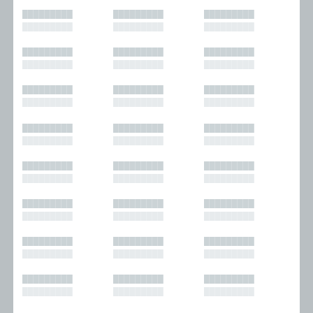
█████████
█████████
█████████
█████████
█████████
█████████
█████████
█████████
█████████
█████████
█████████
█████████
█████████
█████████
█████████
█████████
█████████
█████████
█████████
█████████
█████████
█████████
█████████
█████████
█████████
█████████
█████████
█████████
█████████
█████████
█████████
█████████
█████████
█████████
█████████
█████████
█████████
█████████
█████████
█████████
█████████
█████████
█████████
█████████
█████████
█████████
█████████
█████████