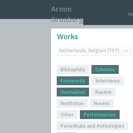
Arnon
H
Grunberg
Works
Bibliophilic
Columns
Forewords
Interviews
Journalism
Kasimir
Nonfiction
Novels
Other
Performances
Periodicals and Anthologies