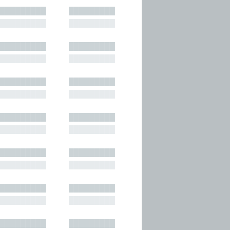
█████████
█████████
█████████
█████████
█████████
█████████
█████████
█████████
█████████
█████████
█████████
█████████
█████████
█████████
█████████
█████████
█████████
█████████
█████████
█████████
█████████
█████████
█████████
█████████
█████████
█████████