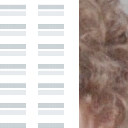
█████████
█████████
█████████
█████████
█████████
█████████
█████████
█████████
█████████
█████████
█████████
█████████
█████████
█████████
█████████
█████████
█████████
█████████
█████████
█████████
█████████
█████████
█████████
█████████
█████████
█████████