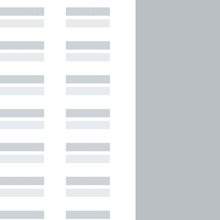
█████████
█████████
█████████
█████████
█████████
█████████
█████████
█████████
█████████
█████████
█████████
█████████
█████████
█████████
█████████
█████████
█████████
█████████
█████████
█████████
█████████
█████████
█████████
█████████
█████████
█████████