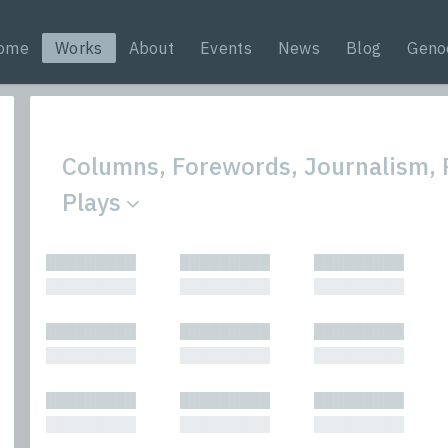
ome
Works
About
Events
News
Blog
Geno
Columns, Forewords, Journalism, 
Plays
All
Nonfic
█████████
█████████
█████████
Bibliophilic
Novel
█████████
█████████
█████████
Columns
Other
Forewords
Perfo
█████████
█████████
█████████
Interviews
Period
█████████
█████████
█████████
Journalism
Plays
Kasimir
Short 
█████████
█████████
█████████
█████████
█████████
█████████