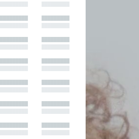
█████████
█████████
█████████
█████████
█████████
█████████
█████████
█████████
█████████
█████████
█████████
█████████
█████████
█████████
█████████
█████████
█████████
█████████
█████████
█████████
█████████
█████████
█████████
█████████
█████████
█████████