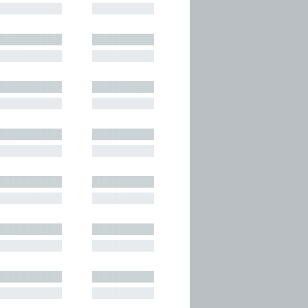
█████████
█████████
█████████
█████████
█████████
█████████
█████████
█████████
█████████
█████████
█████████
█████████
█████████
█████████
█████████
█████████
█████████
█████████
█████████
█████████
█████████
█████████
█████████
█████████
█████████
█████████