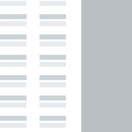
█████████
█████████
█████████
█████████
█████████
█████████
█████████
█████████
█████████
█████████
█████████
█████████
█████████
█████████
█████████
█████████
█████████
█████████
█████████
█████████
█████████
█████████
█████████
█████████
█████████
█████████