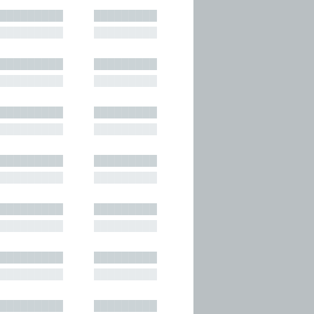
█████████
█████████
█████████
█████████
█████████
█████████
█████████
█████████
█████████
█████████
█████████
█████████
█████████
█████████
█████████
█████████
█████████
█████████
█████████
█████████
█████████
█████████
█████████
█████████
█████████
█████████