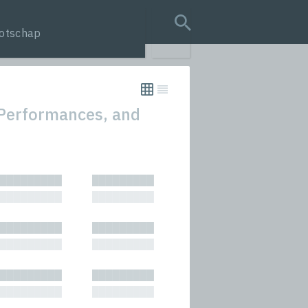
otschap
search query
Performances, and
tion
█████████
█████████
s
█████████
█████████
rmances
█████████
█████████
icals and Anthologies
█████████
█████████
Stories
█████████
█████████
█████████
█████████