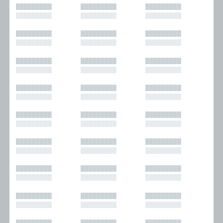
█████████
█████████
█████████
█████████
█████████
█████████
█████████
█████████
█████████
█████████
█████████
█████████
█████████
█████████
█████████
█████████
█████████
█████████
█████████
█████████
█████████
█████████
█████████
█████████
█████████
█████████
█████████
█████████
█████████
█████████
█████████
█████████
█████████
█████████
█████████
█████████
█████████
█████████
█████████
█████████
█████████
█████████
█████████
█████████
█████████
█████████
█████████
█████████
█████████
█████████
█████████