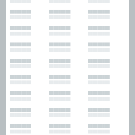
█████████
█████████
█████████
█████████
█████████
█████████
█████████
█████████
█████████
█████████
█████████
█████████
█████████
█████████
█████████
█████████
█████████
█████████
█████████
█████████
█████████
█████████
█████████
█████████
█████████
█████████
█████████
█████████
█████████
█████████
█████████
█████████
█████████
█████████
█████████
█████████
█████████
█████████
█████████
█████████
█████████
█████████
█████████
█████████
█████████
█████████
█████████
█████████
█████████
█████████
█████████