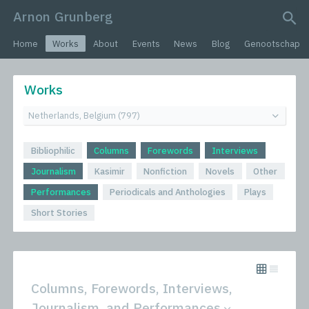
Arnon Grunberg
search query
Home
Works
About
Events
News
Blog
Genootschap
Works
Bibliophilic
Columns
Forewords
Interviews
Journalism
Kasimir
Nonfiction
Novels
Other
Performances
Periodicals and Anthologies
Plays
Short Stories
Columns, Forewords, Interviews,
Journalism, and Performances