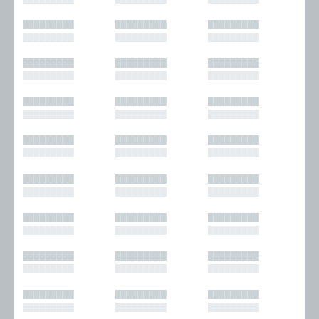
█████████
█████████
█████████
█████████
█████████
█████████
█████████
█████████
█████████
█████████
█████████
█████████
█████████
█████████
█████████
█████████
█████████
█████████
█████████
█████████
█████████
█████████
█████████
█████████
█████████
█████████
█████████
█████████
█████████
█████████
█████████
█████████
█████████
█████████
█████████
█████████
█████████
█████████
█████████
█████████
█████████
█████████
█████████
█████████
█████████
█████████
█████████
█████████