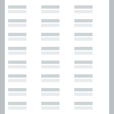
█████████
█████████
█████████
█████████
█████████
█████████
█████████
█████████
█████████
█████████
█████████
█████████
█████████
█████████
█████████
█████████
█████████
█████████
█████████
█████████
█████████
█████████
█████████
█████████
█████████
█████████
█████████
█████████
█████████
█████████
█████████
█████████
█████████
█████████
█████████
█████████
█████████
█████████
█████████
█████████
█████████
█████████
█████████
█████████
█████████
█████████
█████████
█████████