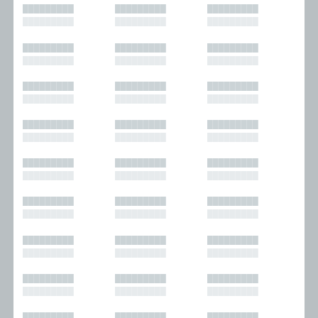
█████████
█████████
█████████
█████████
█████████
█████████
█████████
█████████
█████████
█████████
█████████
█████████
█████████
█████████
█████████
█████████
█████████
█████████
█████████
█████████
█████████
█████████
█████████
█████████
█████████
█████████
█████████
█████████
█████████
█████████
█████████
█████████
█████████
█████████
█████████
█████████
█████████
█████████
█████████
█████████
█████████
█████████
█████████
█████████
█████████
█████████
█████████
█████████
█████████
█████████
█████████