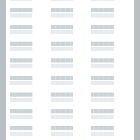
█████████
█████████
█████████
█████████
█████████
█████████
█████████
█████████
█████████
█████████
█████████
█████████
█████████
█████████
█████████
█████████
█████████
█████████
█████████
█████████
█████████
█████████
█████████
█████████
█████████
█████████
█████████
█████████
█████████
█████████
█████████
█████████
█████████
█████████
█████████
█████████
█████████
█████████
█████████
█████████
█████████
█████████
█████████
█████████
█████████
█████████
█████████
█████████