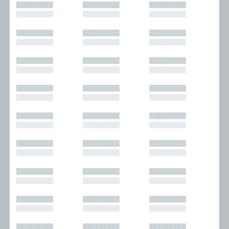
█████████
█████████
█████████
█████████
█████████
█████████
█████████
█████████
█████████
█████████
█████████
█████████
█████████
█████████
█████████
█████████
█████████
█████████
█████████
█████████
█████████
█████████
█████████
█████████
█████████
█████████
█████████
█████████
█████████
█████████
█████████
█████████
█████████
█████████
█████████
█████████
█████████
█████████
█████████
█████████
█████████
█████████
█████████
█████████
█████████
█████████
█████████
█████████
█████████
█████████
█████████