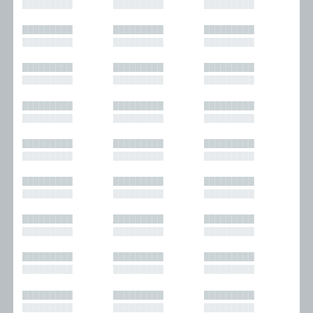
█████████
█████████
█████████
█████████
█████████
█████████
█████████
█████████
█████████
█████████
█████████
█████████
█████████
█████████
█████████
█████████
█████████
█████████
█████████
█████████
█████████
█████████
█████████
█████████
█████████
█████████
█████████
█████████
█████████
█████████
█████████
█████████
█████████
█████████
█████████
█████████
█████████
█████████
█████████
█████████
█████████
█████████
█████████
█████████
█████████
█████████
█████████
█████████
█████████
█████████
█████████