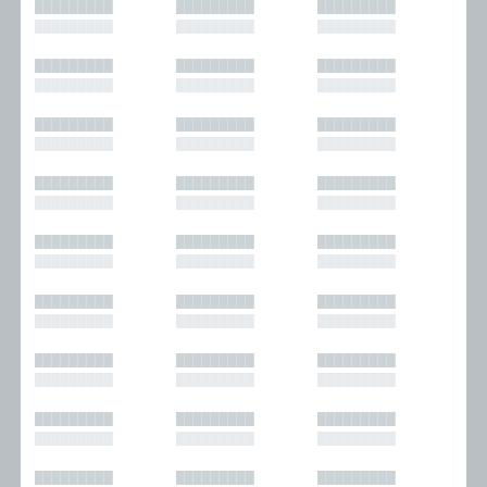
█████████
█████████
█████████
█████████
█████████
█████████
█████████
█████████
█████████
█████████
█████████
█████████
█████████
█████████
█████████
█████████
█████████
█████████
█████████
█████████
█████████
█████████
█████████
█████████
█████████
█████████
█████████
█████████
█████████
█████████
█████████
█████████
█████████
█████████
█████████
█████████
█████████
█████████
█████████
█████████
█████████
█████████
█████████
█████████
█████████
█████████
█████████
█████████
█████████
█████████
█████████