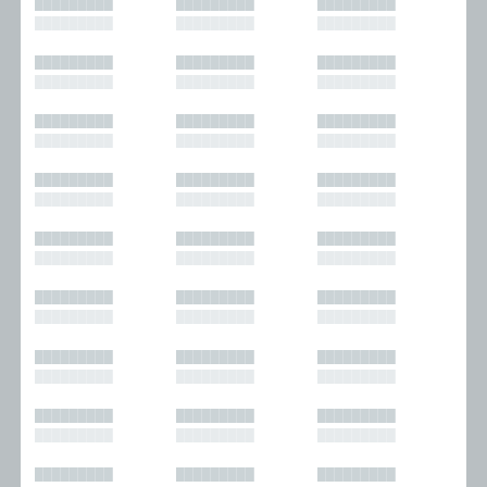
█████████
█████████
█████████
█████████
█████████
█████████
█████████
█████████
█████████
█████████
█████████
█████████
█████████
█████████
█████████
█████████
█████████
█████████
█████████
█████████
█████████
█████████
█████████
█████████
█████████
█████████
█████████
█████████
█████████
█████████
█████████
█████████
█████████
█████████
█████████
█████████
█████████
█████████
█████████
█████████
█████████
█████████
█████████
█████████
█████████
█████████
█████████
█████████
█████████
█████████
█████████