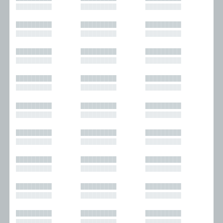
█████████
█████████
█████████
█████████
█████████
█████████
█████████
█████████
█████████
█████████
█████████
█████████
█████████
█████████
█████████
█████████
█████████
█████████
█████████
█████████
█████████
█████████
█████████
█████████
█████████
█████████
█████████
█████████
█████████
█████████
█████████
█████████
█████████
█████████
█████████
█████████
█████████
█████████
█████████
█████████
█████████
█████████
█████████
█████████
█████████
█████████
█████████
█████████
█████████
█████████
█████████