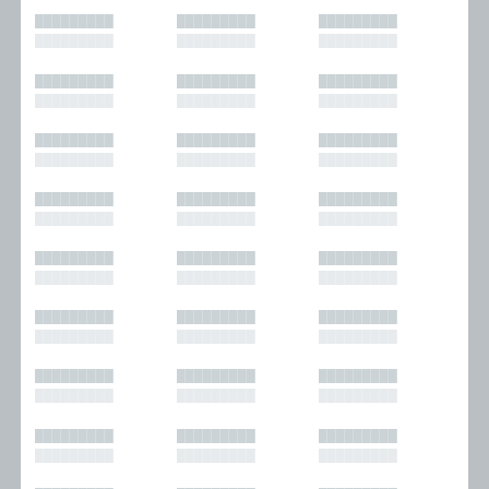
█████████
█████████
█████████
█████████
█████████
█████████
█████████
█████████
█████████
█████████
█████████
█████████
█████████
█████████
█████████
█████████
█████████
█████████
█████████
█████████
█████████
█████████
█████████
█████████
█████████
█████████
█████████
█████████
█████████
█████████
█████████
█████████
█████████
█████████
█████████
█████████
█████████
█████████
█████████
█████████
█████████
█████████
█████████
█████████
█████████
█████████
█████████
█████████