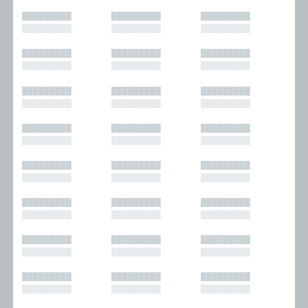
█████████
█████████
█████████
█████████
█████████
█████████
█████████
█████████
█████████
█████████
█████████
█████████
█████████
█████████
█████████
█████████
█████████
█████████
█████████
█████████
█████████
█████████
█████████
█████████
█████████
█████████
█████████
█████████
█████████
█████████
█████████
█████████
█████████
█████████
█████████
█████████
█████████
█████████
█████████
█████████
█████████
█████████
█████████
█████████
█████████
█████████
█████████
█████████