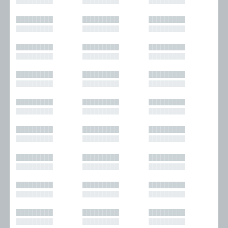
█████████
█████████
█████████
█████████
█████████
█████████
█████████
█████████
█████████
█████████
█████████
█████████
█████████
█████████
█████████
█████████
█████████
█████████
█████████
█████████
█████████
█████████
█████████
█████████
█████████
█████████
█████████
█████████
█████████
█████████
█████████
█████████
█████████
█████████
█████████
█████████
█████████
█████████
█████████
█████████
█████████
█████████
█████████
█████████
█████████
█████████
█████████
█████████
█████████
█████████
█████████