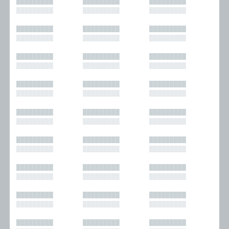
█████████
█████████
█████████
█████████
█████████
█████████
█████████
█████████
█████████
█████████
█████████
█████████
█████████
█████████
█████████
█████████
█████████
█████████
█████████
█████████
█████████
█████████
█████████
█████████
█████████
█████████
█████████
█████████
█████████
█████████
█████████
█████████
█████████
█████████
█████████
█████████
█████████
█████████
█████████
█████████
█████████
█████████
█████████
█████████
█████████
█████████
█████████
█████████
█████████
█████████
█████████