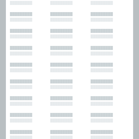
█████████
█████████
█████████
█████████
█████████
█████████
█████████
█████████
█████████
█████████
█████████
█████████
█████████
█████████
█████████
█████████
█████████
█████████
█████████
█████████
█████████
█████████
█████████
█████████
█████████
█████████
█████████
█████████
█████████
█████████
█████████
█████████
█████████
█████████
█████████
█████████
█████████
█████████
█████████
█████████
█████████
█████████
█████████
█████████
█████████
█████████
█████████
█████████
█████████
█████████
█████████