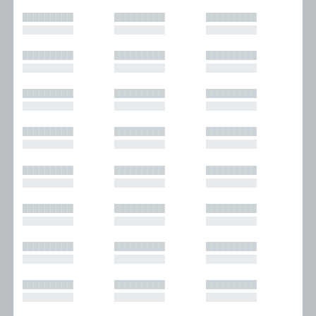
█████████
█████████
█████████
█████████
█████████
█████████
█████████
█████████
█████████
█████████
█████████
█████████
█████████
█████████
█████████
█████████
█████████
█████████
█████████
█████████
█████████
█████████
█████████
█████████
█████████
█████████
█████████
█████████
█████████
█████████
█████████
█████████
█████████
█████████
█████████
█████████
█████████
█████████
█████████
█████████
█████████
█████████
█████████
█████████
█████████
█████████
█████████
█████████