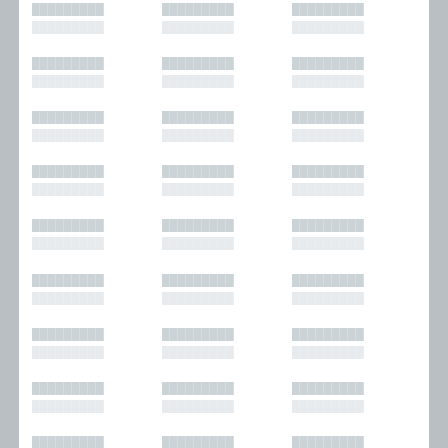
█████████
█████████
█████████
█████████
█████████
█████████
█████████
█████████
█████████
█████████
█████████
█████████
█████████
█████████
█████████
█████████
█████████
█████████
█████████
█████████
█████████
█████████
█████████
█████████
█████████
█████████
█████████
█████████
█████████
█████████
█████████
█████████
█████████
█████████
█████████
█████████
█████████
█████████
█████████
█████████
█████████
█████████
█████████
█████████
█████████
█████████
█████████
█████████
█████████
█████████
█████████