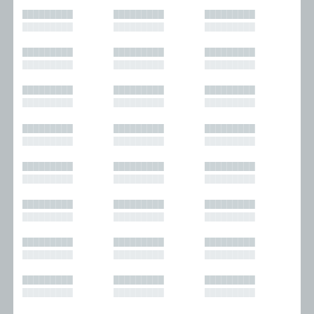
█████████
█████████
█████████
█████████
█████████
█████████
█████████
█████████
█████████
█████████
█████████
█████████
█████████
█████████
█████████
█████████
█████████
█████████
█████████
█████████
█████████
█████████
█████████
█████████
█████████
█████████
█████████
█████████
█████████
█████████
█████████
█████████
█████████
█████████
█████████
█████████
█████████
█████████
█████████
█████████
█████████
█████████
█████████
█████████
█████████
█████████
█████████
█████████