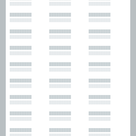
█████████
█████████
█████████
█████████
█████████
█████████
█████████
█████████
█████████
█████████
█████████
█████████
█████████
█████████
█████████
█████████
█████████
█████████
█████████
█████████
█████████
█████████
█████████
█████████
█████████
█████████
█████████
█████████
█████████
█████████
█████████
█████████
█████████
█████████
█████████
█████████
█████████
█████████
█████████
█████████
█████████
█████████
█████████
█████████
█████████
█████████
█████████
█████████
█████████
█████████
█████████