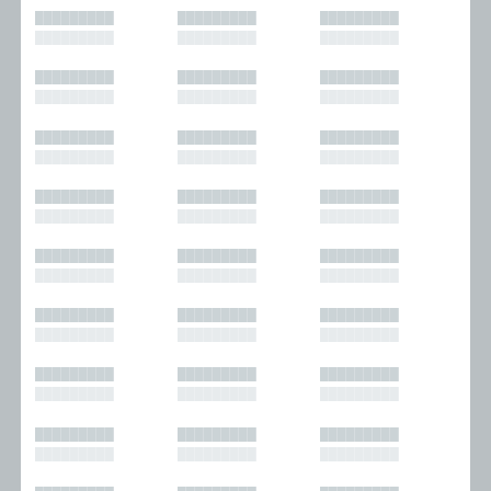
█████████
█████████
█████████
█████████
█████████
█████████
█████████
█████████
█████████
█████████
█████████
█████████
█████████
█████████
█████████
█████████
█████████
█████████
█████████
█████████
█████████
█████████
█████████
█████████
█████████
█████████
█████████
█████████
█████████
█████████
█████████
█████████
█████████
█████████
█████████
█████████
█████████
█████████
█████████
█████████
█████████
█████████
█████████
█████████
█████████
█████████
█████████
█████████