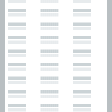
█████████
█████████
█████████
█████████
█████████
█████████
█████████
█████████
█████████
█████████
█████████
█████████
█████████
█████████
█████████
█████████
█████████
█████████
█████████
█████████
█████████
█████████
█████████
█████████
█████████
█████████
█████████
█████████
█████████
█████████
█████████
█████████
█████████
█████████
█████████
█████████
█████████
█████████
█████████
█████████
█████████
█████████
█████████
█████████
█████████
█████████
█████████
█████████
█████████
█████████
█████████