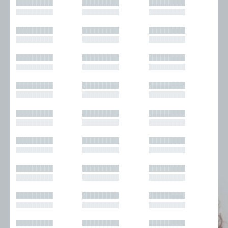
█████████
█████████
█████████
█████████
█████████
█████████
█████████
█████████
█████████
█████████
█████████
█████████
█████████
█████████
█████████
█████████
█████████
█████████
█████████
█████████
█████████
█████████
█████████
█████████
█████████
█████████
█████████
█████████
█████████
█████████
█████████
█████████
█████████
█████████
█████████
█████████
█████████
█████████
█████████
█████████
█████████
█████████
█████████
█████████
█████████
█████████
█████████
█████████
█████████
█████████
█████████