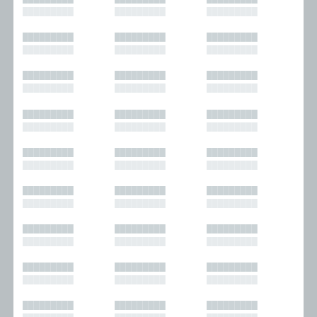
█████████
█████████
█████████
█████████
█████████
█████████
█████████
█████████
█████████
█████████
█████████
█████████
█████████
█████████
█████████
█████████
█████████
█████████
█████████
█████████
█████████
█████████
█████████
█████████
█████████
█████████
█████████
█████████
█████████
█████████
█████████
█████████
█████████
█████████
█████████
█████████
█████████
█████████
█████████
█████████
█████████
█████████
█████████
█████████
█████████
█████████
█████████
█████████