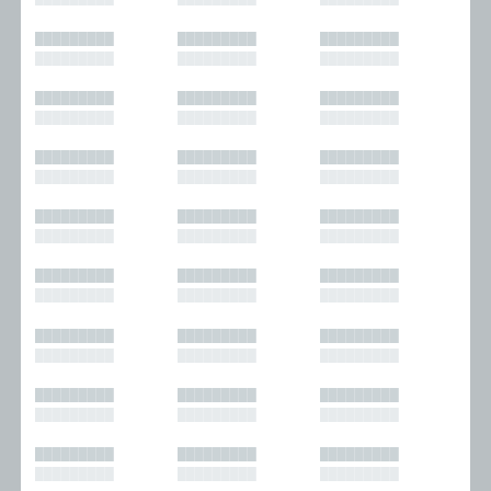
█████████
█████████
█████████
█████████
█████████
█████████
█████████
█████████
█████████
█████████
█████████
█████████
█████████
█████████
█████████
█████████
█████████
█████████
█████████
█████████
█████████
█████████
█████████
█████████
█████████
█████████
█████████
█████████
█████████
█████████
█████████
█████████
█████████
█████████
█████████
█████████
█████████
█████████
█████████
█████████
█████████
█████████
█████████
█████████
█████████
█████████
█████████
█████████